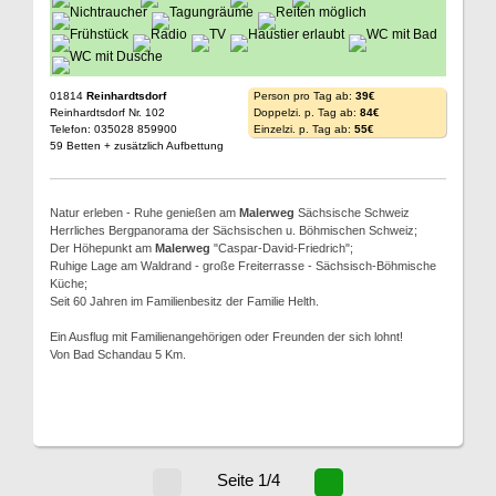
01814
Reinhardtsdorf
Person pro Tag ab:
39€
Reinhardtsdorf Nr. 102
Doppelzi. p. Tag ab:
84€
Telefon: 035028 859900
Einzelzi. p. Tag ab:
55€
59 Betten + zusätzlich Aufbettung
Natur erleben - Ruhe genießen am
Malerweg
Sächsische Schweiz
Herrliches Bergpanorama der Sächsischen u. Böhmischen Schweiz;
Der Höhepunkt am
Malerweg
"Caspar-David-Friedrich";
Ruhige Lage am Waldrand - große Freiterrasse - Sächsisch-Böhmische
Küche;
Seit 60 Jahren im Familienbesitz der Familie Helth.
Ein Ausflug mit Familienangehörigen oder Freunden der sich lohnt!
Von Bad Schandau 5 Km.
Seite 1/4