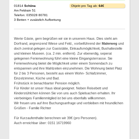
01814
Schöna
Objekt pro Tag ab:
64€
Am Feldrain 51
Telefon: 035028 80781
3 Betten + zusätzlich Aufbettung
Werte Gäste, gern begrüßen wir sie in unserem Haus. Dies steht am
Dorfrand, angrenzend Wiese und Feld., vorbeiführend der
Malerweg
und
doch zentral gelegen zur Gaststätte, Einkaufsmöglichkeit, Bushaltestelle
und kleinen Museen. (ca. 2 min. entfernt). Zur ebenerdig, seperat
gelegenen Ferienwohnung führt eine kleine Eingangsterrasse. Sie
Ferienwohnung bietet die Möglichkeit unter einem Sonnendach zu
entspannen und ihre Mahlzeiten einzunehmen. Die Wohnung bietet Platz
für 2 bis 3 Personen, besteht aus einem Wohn- Schlafzimmer,
Einzelzimmer, Küche und Bad.
Frühstück in benachbarter Pension möglich.
Für Kinder ist unser Haus ideal geeignet. Neben Reisebett und
Kinderstühlchen können Sie von uns auch Spielsachen erhalten. Ihr
vierbeiniges Familienmitglied ist bei uns ebenfalls willkommen.
Wir freuen uns auf ihre Buchungsanfrage und verbleiben mit freundlichen
Grüßen - Familie Richter
Für Kurzaufenthalte berechnen wir 39€ (pro Personen).
Auch erreichbar über: 0151 16719960