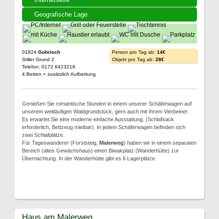
Geografische Lage
01824
Gohrisch
Person pro Tag ab:
14€
Stiller Grund 2
Objekt pro Tag ab:
28€
Telefon: 0172 6423218
4 Betten + zusätzlich Aufbettung
Genießen Sie romantische Stunden in einem unserer Schäferwagen auf
unserem weitläufigen Waldgrundstück, gern auch mit Ihrem Vierbeiner.
Es erwartet Sie eine moderne einfache Ausstattung. (Schlafsack
erforderlich, Bettzeug mietbar). In jedem Schäferwagen befinden sich
zwei Schlafplätze.
Für Tageswanderer (Forststeig,
Malerweg
) haben wir in einem separaten
Bereich (altes Gewächshaus) einen Biwakplatz (Wanderhütte) zur
Übernachtung. In der Wanderhütte gibt es 6 Lagerplätze.
Haus am Malerweg