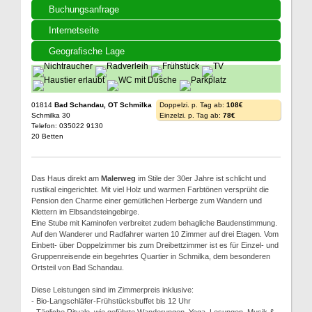
Buchungsanfrage
Internetseite
Geografische Lage
01814
Bad Schandau, OT Schmilka
Doppelzi. p. Tag ab:
108€
Schmilka 30
Einzelzi. p. Tag ab:
78€
Telefon: 035022 9130
20 Betten
Das Haus direkt am
Malerweg
im Stile der 30er Jahre ist schlicht und
rustikal eingerichtet. Mit viel Holz und warmen Farbtönen versprüht die
Pension den Charme einer gemütlichen Herberge zum Wandern und
Klettern im Elbsandsteingebirge.
Eine Stube mit Kaminofen verbreitet zudem behagliche Baudenstimmung.
Auf den Wanderer und Radfahrer warten 10 Zimmer auf drei Etagen. Vom
Einbett- über Doppelzimmer bis zum Dreibettzimmer ist es für Einzel- und
Gruppenreisende ein begehrtes Quartier in Schmilka, dem besonderen
Ortsteil von Bad Schandau.
Diese Leistungen sind im Zimmerpreis inklusive:
- Bio-Langschläfer-Frühstücksbuffet bis 12 Uhr