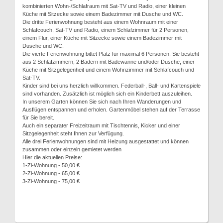
kombinierten Wohn-/Schlafraum mit Sat-TV und Radio, einer kleinen
Küche mit Sitzecke sowie einem Badezimmer mit Dusche und WC.
Die dritte Ferienwohnung besteht aus einem Wohnraum mit einer
Schlafcouch, Sat-TV und Radio, einem Schlafzimmer für 2 Personen,
einem Flur, einer Küche mit Sitzecke sowie einem Badezimmer mit
Dusche und WC.
Die vierte Ferienwohnung bittet Platz für maximal 6 Personen. Sie besteht
aus 2 Schlafzimmern, 2 Bädern mit Badewanne und/oder Dusche, einer
Küche mit Sitzgelegenheit und einem Wohnzimmer mit Schlafcouch und
Sat-TV.
Kinder sind bei uns herzlich willkommen. Federball-, Ball- und Kartenspiele
sind vorhanden. Zusätzlich ist möglich sich ein Kinderbett auszuleihen.
In unserem Garten können Sie sich nach Ihren Wanderungen und
Ausflügen entspannen und erholen. Gartenmöbel stehen auf der Terrasse
für Sie bereit.
Auch ein separater Freizeitraum mit Tischtennis, Kicker und einer
Sitzgelegenheit steht Ihnen zur Verfügung.
Alle drei Ferienwohnungen sind mit Heizung ausgestattet und können
zusammen oder einzeln gemietet werden
Hier die aktuellen Preise:
1-Zi-Wohnung - 50,00 €
2-Zi-Wohnung - 65,00 €
3-Zi-Wohnung - 75,00 €