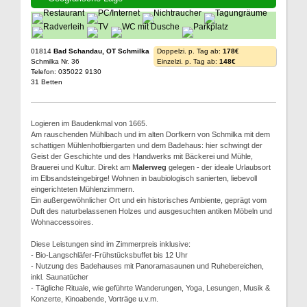
01814
Bad Schandau, OT Schmilka
Doppelzi. p. Tag ab:
178€
Schmilka Nr. 36
Einzelzi. p. Tag ab:
148€
Telefon: 035022 9130
31 Betten
Logieren im Baudenkmal von 1665.
Am rauschenden Mühlbach und im alten Dorfkern von Schmilka mit dem
schattigen Mühlenhofbiergarten und dem Badehaus: hier schwingt der
Geist der Geschichte und des Handwerks mit Bäckerei und Mühle,
Brauerei und Kultur. Direkt am
Malerweg
gelegen - der ideale Urlaubsort
im Elbsandsteingebirge! Wohnen in baubiologisch sanierten, liebevoll
eingerichteten Mühlenzimmern.
Ein außergewöhnlicher Ort und ein historisches Ambiente, geprägt vom
Duft des naturbelassenen Holzes und ausgesuchten antiken Möbeln und
Wohnaccessoires.
Diese Leistungen sind im Zimmerpreis inklusive:
- Bio-Langschläfer-Frühstücksbuffet bis 12 Uhr
- Nutzung des Badehauses mit Panoramasaunen und Ruhebereichen,
inkl. Saunatücher
- Tägliche Rituale, wie geführte Wanderungen, Yoga, Lesungen, Musik &
Konzerte, Kinoabende, Vorträge u.v.m.