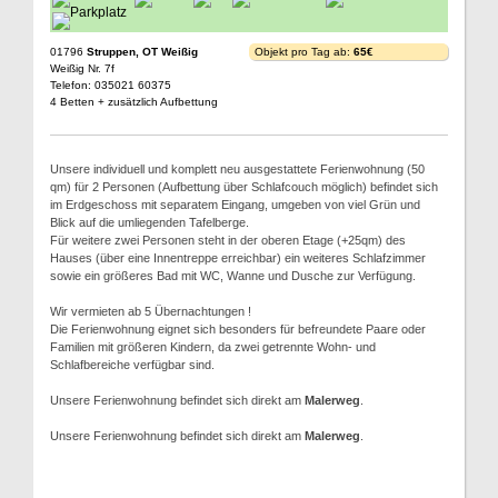
01796
Struppen, OT Weißig
Objekt pro Tag ab:
65€
Weißig Nr. 7f
Telefon: 035021 60375
4 Betten + zusätzlich Aufbettung
Unsere individuell und komplett neu ausgestattete Ferienwohnung (50
qm) für 2 Personen (Aufbettung über Schlafcouch möglich) befindet sich
im Erdgeschoss mit separatem Eingang, umgeben von viel Grün und
Blick auf die umliegenden Tafelberge.
Für weitere zwei Personen steht in der oberen Etage (+25qm) des
Hauses (über eine Innentreppe erreichbar) ein weiteres Schlafzimmer
sowie ein größeres Bad mit WC, Wanne und Dusche zur Verfügung.
Wir vermieten ab 5 Übernachtungen !
Die Ferienwohnung eignet sich besonders für befreundete Paare oder
Familien mit größeren Kindern, da zwei getrennte Wohn- und
Schlafbereiche verfügbar sind.
Unsere Ferienwohnung befindet sich direkt am
Malerweg
.
Unsere Ferienwohnung befindet sich direkt am
Malerweg
.