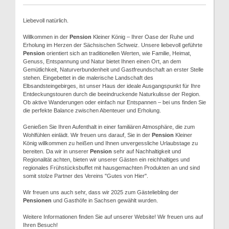
Liebevoll natürlich.
Willkommen in der
Pension
Kleiner König – Ihrer Oase der Ruhe und
Erholung im Herzen der Sächsischen Schweiz. Unsere liebevoll geführte
Pension
orientiert sich an traditionellen Werten, wie Familie, Heimat,
Genuss, Entspannung und Natur bietet Ihnen einen Ort, an dem
Gemütlichkeit, Naturverbundenheit und Gastfreundschaft an erster Stelle
stehen. Eingebettet in die malerische Landschaft des
Elbsandsteingebirges, ist unser Haus der ideale Ausgangspunkt für Ihre
Entdeckungstouren durch die beeindruckende Naturkulisse der Region.
Ob aktive Wanderungen oder einfach nur Entspannen – bei uns finden Sie
die perfekte Balance zwischen Abenteuer und Erholung.
Genießen Sie Ihren Aufenthalt in einer familiären Atmosphäre, die zum
Wohlfühlen einlädt. Wir freuen uns darauf, Sie in der
Pension
Kleiner
König willkommen zu heißen und Ihnen unvergessliche Urlaubstage zu
bereiten. Da wir in unserer
Pension
sehr auf Nachhaltigkeit und
Regionalität achten, bieten wir unserer Gästen ein reichhaltiges und
regionales Frühstücksbuffet mit hausgemachten Produkten an und sind
somit stolze Partner des Vereins "Gutes von Hier".
Wir freuen uns auch sehr, dass wir 2025 zum Gästeliebling der
Pensionen
und Gasthöfe in Sachsen gewählt wurden.
Weitere Informationen finden Sie auf unserer Website! Wir freuen uns auf
Ihren Besuch!