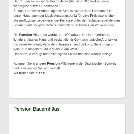
Der Ort am Fuße des Gohrischsteins (448 m ü. NN) liegt auf einer
wettergeschützten Hochebene.
Zu unserer himmlischen Lage mit Blick in die herrliche Landschaft ist
unser Haus auch der ideale Ausgangspunkt für viele Freizeitaktivitäten.
Die großzügige Liegewiese, die Terrasse unter den Schatten spendenden
Bäumen und der gemütliche Aufenthaltsraum laden zum Verweilen ein.
Die
Pension
Villa Irene wurde um 1900 erbaut, ist ein freundliches,
lichtdurchflutetes Haus und besitzt die für Gohrisch typische Architektur
mit vielen Fenstern, Veranden, Terrassen und Balkons. Sie ist ringsum
von Grün umgeben und liegt direkt am Wald.
Unser Haus verfügt über eine eigene Sauna und eine Kneipp-Anlage.
Kommen Sie in unsere
Pension
Villa Irene in der Sächsischen Schweiz
und überzeugen Sie sich selbst!
Wir freuen uns auf Sie!
Pension Bauernhäus'l