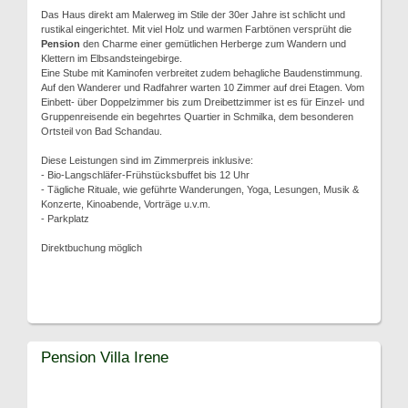
Das Haus direkt am Malerweg im Stile der 30er Jahre ist schlicht und
rustikal eingerichtet. Mit viel Holz und warmen Farbtönen versprüht die
Pension
den Charme einer gemütlichen Herberge zum Wandern und
Klettern im Elbsandsteingebirge.
Eine Stube mit Kaminofen verbreitet zudem behagliche Baudenstimmung.
Auf den Wanderer und Radfahrer warten 10 Zimmer auf drei Etagen. Vom
Einbett- über Doppelzimmer bis zum Dreibettzimmer ist es für Einzel- und
Gruppenreisende ein begehrtes Quartier in Schmilka, dem besonderen
Ortsteil von Bad Schandau.
Diese Leistungen sind im Zimmerpreis inklusive:
- Bio-Langschläfer-Frühstücksbuffet bis 12 Uhr
- Tägliche Rituale, wie geführte Wanderungen, Yoga, Lesungen, Musik &
Konzerte, Kinoabende, Vorträge u.v.m.
- Parkplatz
Direktbuchung möglich
Pension Villa Irene