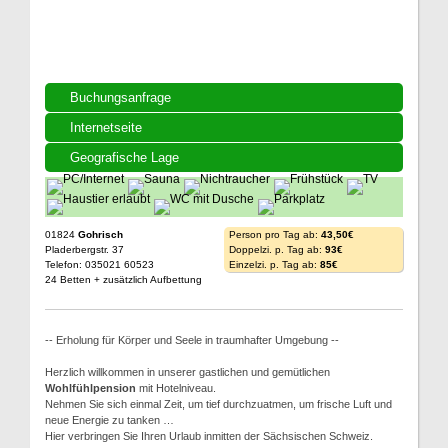
Buchungsanfrage
Internetseite
Geografische Lage
01824
Gohrisch
Person pro Tag ab:
43,50€
Pladerbergstr. 37
Doppelzi. p. Tag ab:
93€
Telefon: 035021 60523
Einzelzi. p. Tag ab:
85€
24 Betten + zusätzlich Aufbettung
-- Erholung für Körper und Seele in traumhafter Umgebung --
Herzlich willkommen in unserer gastlichen und gemütlichen
Wohlfühlpension
mit Hotelniveau.
Nehmen Sie sich einmal Zeit, um tief durchzuatmen, um frische Luft und
neue Energie zu tanken …
Hier verbringen Sie Ihren Urlaub inmitten der Sächsischen Schweiz.