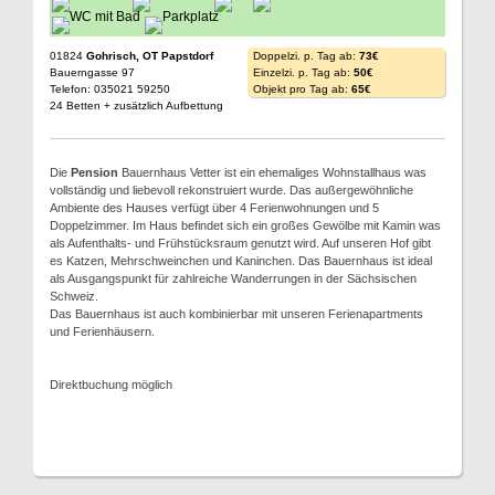
01824
Gohrisch, OT Papstdorf
Doppelzi. p. Tag ab:
73€
Bauerngasse 97
Einzelzi. p. Tag ab:
50€
Telefon: 035021 59250
Objekt pro Tag ab:
65€
24 Betten + zusätzlich Aufbettung
Die
Pension
Bauernhaus Vetter ist ein ehemaliges Wohnstallhaus was
vollständig und liebevoll rekonstruiert wurde. Das außergewöhnliche
Ambiente des Hauses verfügt über 4 Ferienwohnungen und 5
Doppelzimmer. Im Haus befindet sich ein großes Gewölbe mit Kamin was
als Aufenthalts- und Frühstücksraum genutzt wird. Auf unseren Hof gibt
es Katzen, Mehrschweinchen und Kaninchen. Das Bauernhaus ist ideal
als Ausgangspunkt für zahlreiche Wanderrungen in der Sächsischen
Schweiz.
Das Bauernhaus ist auch kombinierbar mit unseren Ferienapartments
und Ferienhäusern.
Direktbuchung möglich