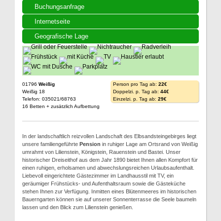
Buchungsanfrage
Internetseite
Geografische Lage
01796
Weißig
Person pro Tag ab:
22€
Weißig 18
Doppelzi. p. Tag ab:
44€
Telefon: 035021/68763
Einzelzi. p. Tag ab:
29€
16 Betten + zusätzlich Aufbettung
In der landschaftlich reizvollen Landschaft des Elbsandsteingebirges liegt
unsere familiengeführte
Pension
in ruhiger Lage am Ortsrand von Weißig
umrahmt von Lilienstein, Königstein, Rauenstein und Bastei. Unser
historischer Dreiseithof aus dem Jahr 1890 bietet Ihnen allen Kompfort für
einen ruhigen, erholsamen und abwechslungsreichen Urlaubsaufenthalt.
Liebevoll eingerichtete Gästezimmer im Landhausstil mit TV, ein
geräumiger Frühstücks- und Aufenthaltsraum sowie die Gästeküche
stehen Ihnen zur Verfügung. Inmitten eines Blütenmeeres im historischen
Bauerngarten können sie auf unserer Sonnenterrasse die Seele baumeln
lassen und den Blick zum Lilienstein genießen.