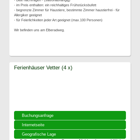
- Bitte nachfragen - (saisonabhängig)
- im Preis enthalten: ein reichhaltiges Frühstücksbufett
- begrenzte Zimmer für Haustiere, bestimmte Zimmer haustierfrei - für
Allergiker geeignet
- für Feierlichkeiten jeder Art geeignet (max.100 Personen)
Wir befinden uns am Elberadweg.
Ferienhäuser Vetter (4 x)
Buchungsanfrage
Internetseite
Geografische Lage