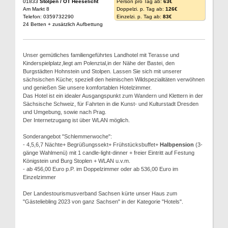
01833
Stolpen / OT Heeselicht
Person pro Tag ab:
63€
Am Markt 8
Doppelzi. p. Tag ab:
126€
Telefon: 0359732290
Einzelzi. p. Tag ab:
83€
24 Betten + zusätzlich Aufbettung
Unser gemütliches familiengeführtes Landhotel mit Terasse und
Kinderspielplatz,liegt am Polenztal,in der Nähe der Bastei, den
Burgstädten Hohnstein und Stolpen. Lassen Sie sich mit unserer
sächsischen Küche; speziell den heimischen Wildspezialitäten verwöhnen
und genießen Sie unsere komfortablen Hotelzimmer.
Das Hotel ist ein idealer Ausgangspunkt zum Wandern und Klettern in der
Sächsische Schweiz, für Fahrten in die Kunst- und Kulturstadt Dresden
und Umgebung, sowie nach Prag.
Der Internetzugang ist über WLAN möglich.
Sonderangebot "Schlemmerwoche":
- 4,5,6,7 Nächte+ Begrüßungssekt+ Frühstücksbuffet+
Halbpension
(3-
gänge Wahlmenü) mit 1 candle-light-dinner + freier Eintritt auf Festung
Königstein und Burg Stoplen + WLAN u.v.m.
- ab 456,00 Euro p.P. im Doppelzimmer oder ab 536,00 Euro im
Einzelzimmer
Der Landestourismusverband Sachsen kürte unser Haus zum
"Gästeliebling 2023 von ganz Sachsen" in der Kategorie "Hotels".