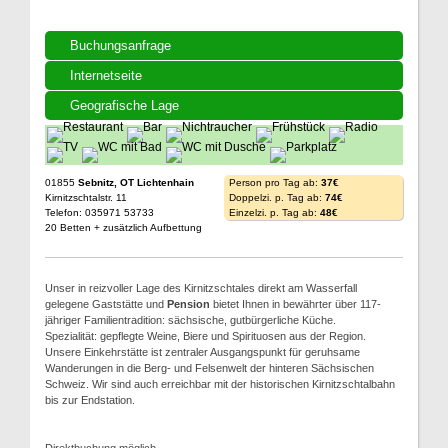
Buchungsanfrage
Internetseite
Geografische Lage
01855
Sebnitz, OT Lichtenhain
Person pro Tag ab:
37€
Kirnitzschtalstr. 11
Doppelzi. p. Tag ab:
74€
Telefon: 035971 53733
Einzelzi. p. Tag ab:
48€
20 Betten + zusätzlich Aufbettung
Unser in reizvoller Lage des Kirnitzschtales direkt am Wasserfall
gelegene Gaststätte und
Pension
bietet Ihnen in bewährter über 117-
jähriger Familientradition: sächsische, gutbürgerliche Küche.
Spezialität: gepflegte Weine, Biere und Spirituosen aus der Region.
Unsere Einkehrstätte ist zentraler Ausgangspunkt für geruhsame
Wanderungen in die Berg- und Felsenwelt der hinteren Sächsischen
Schweiz. Wir sind auch erreichbar mit der historischen Kirnitzschtalbahn
bis zur Endstation.