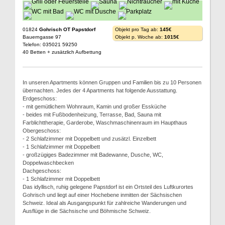
01824
Gohrisch OT Papstdorf
Objekt pro Tag ab:
145€
Bauerngasse 97
Objekt p. Woche ab:
1015€
Telefon: 035021 59250
40 Betten + zusätzlich Aufbettung
In unseren Apartments können Gruppen und Familien bis zu 10 Personen
übernachten. Jedes der 4 Apartments hat folgende Ausstattung.
Erdgeschoss:
- mit gemütlichem Wohnraum, Kamin und großer Essküche
- beides mit Fußbodenheizung, Terrasse, Bad, Sauna mit
Farblichttherapie, Garderobe, Waschmaschinenraum im Haupthaus
Obergeschoss:
- 2 Schlafzimmer mit Doppelbett und zusätzl. Einzelbett
- 1 Schlafzimmer mit Doppelbett
- großzügiges Badezimmer mit Badewanne, Dusche, WC,
Doppelwaschbecken
Dachgeschoss:
- 1 Schlafzimmer mit Doppelbett
Das idyllisch, ruhig gelegene Papstdorf ist ein Ortsteil des Luftkurortes
Gohrisch und liegt auf einer Hochebene inmitten der Sächsischen
Schweiz. Ideal als Ausgangspunkt für zahlreiche Wanderungen und
Ausflüge in die Sächsische und Böhmische Schweiz.