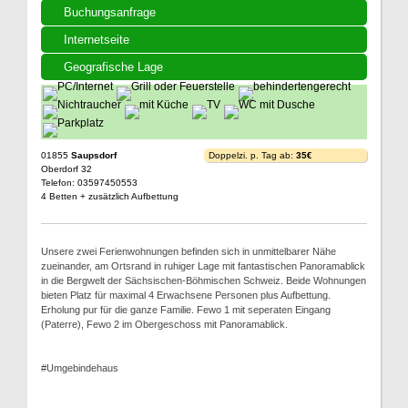
Buchungsanfrage
Internetseite
Geografische Lage
01855
Saupsdorf
Doppelzi. p. Tag ab:
35€
Oberdorf 32
Telefon: 03597450553
4 Betten + zusätzlich Aufbettung
Unsere zwei Ferienwohnungen befinden sich in unmittelbarer Nähe
zueinander, am Ortsrand in ruhiger Lage mit fantastischen Panoramablick
in die Bergwelt der Sächsischen-Böhmischen Schweiz. Beide Wohnungen
bieten Platz für maximal 4 Erwachsene Personen plus Aufbettung.
Erholung pur für die ganze Familie. Fewo 1 mit seperaten Eingang
(Paterre), Fewo 2 im Obergeschoss mit Panoramablick.
#Umgebindehaus