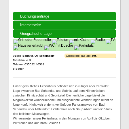
Buchungsanfrage
Internetseite
Geografische Lage
01855
Sebnitz, OT Mittelndorf
Objekt pro Tag ab:
40€
Mittelstraße 3
Telefon: 035022 40561
5 Betten
Unser gemütliches Ferienhaus befindet sich in ruhiger aber zentraler
Lage zwischen Bad Schandau und Sebnitz auf dem Höhenrücken
zwischen Kirnitzschtal und Sebnitztal. Die herrliche Lage bietet die
Möglichkeit für wunderschöne und ausgedehnte Wanderungen direkt ab
Unterkunft. Nicht weit entfernt verläuft der Panoramaweg von Bad
Schandau über Mittelndorf, Lichtenhain nach
Saupsdorf
, und ein Stück
des beliebten Malerweges.
Wir vermieten unser Ferienhaus in den Monaten von April bis Oktober.
Wir freuen uns auf Ihren Besuch !