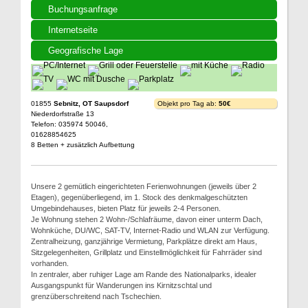
Buchungsanfrage
Internetseite
Geografische Lage
01855
Sebnitz, OT Saupsdorf
Objekt pro Tag ab:
50€
Niederdorfstraße 13
Telefon: 035974 50046,
01628854625
8 Betten + zusätzlich Aufbettung
Unsere 2 gemütlich eingerichteten Ferienwohnungen (jeweils über 2
Etagen), gegenüberliegend, im 1. Stock des denkmalgeschützten
Umgebindehauses, bieten Platz für jeweils 2-4 Personen.
Je Wohnung stehen 2 Wohn-/Schlafräume, davon einer unterm Dach,
Wohnküche, DU/WC, SAT-TV, Internet-Radio und WLAN zur Verfügung.
Zentralheizung, ganzjährige Vermietung, Parkplätze direkt am Haus,
Sitzgelegenheiten, Grillplatz und Einstellmöglichkeit für Fahrräder sind
vorhanden.
In zentraler, aber ruhiger Lage am Rande des Nationalparks, idealer
Ausgangspunkt für Wanderungen ins Kirnitzschtal und
grenzüberschreitend nach Tschechien.