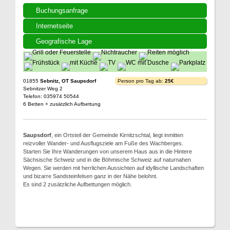
Buchungsanfrage
Internetseite
Geografische Lage
01855
Sebnitz, OT Saupsdorf
Person pro Tag ab:
25€
Sebnitzer Weg 2
Telefon: 035974 50544
6 Betten + zusätzlich Aufbettung
Saupsdorf
, ein Ortsteil der Gemeinde Kirnitzschtal, liegt inmitten
reizvoller Wander- und Ausflugsziele am Fuße des Wachberges.
Starten Sie Ihre Wanderungen von unserem Haus aus in die Hintere
Sächsische Schweiz und in die Böhmische Schweiz auf naturnahen
Wegen. Sie werden mit herrlichen Aussichten auf idyllische Landschaften
und bizarre Sandsteinfelsen ganz in der Nähe belohnt.
Es sind 2 zusätzliche Aufbettungen möglich.