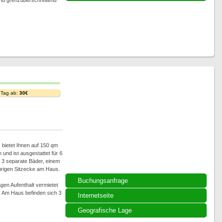
nd grenzüberschreitend
 Tag ab:
30€
 bietet Ihnen auf 150 qm
 und ist ausgestattet für 6
 3 separate Bäder, einem
rigen Sitzecke am Haus.
Buchungsanfrage
en Aufenthalt vermietet
. Am Haus befinden sich 3
Internetseite
Geografische Lage