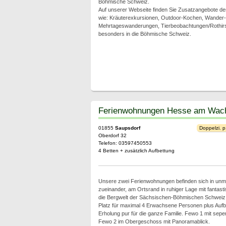
Böhmische Schweiz.
Auf unserer Webseite finden Sie Zusatzangebote 
wie: Kräuterexkursionen, Outdoor-Kochen, Wander-
Mehrtageswanderungen, Tierbeobachtungen/Rothirsc
besonders in die Böhmische Schweiz.
Ferienwohnungen Hesse am Wac
01855
Saupsdorf
Doppelzi. p
Oberdorf 32
Telefon: 03597450553
4 Betten + zusätzlich Aufbettung
Unsere zwei Ferienwohnungen befinden sich in unmi
zueinander, am Ortsrand in ruhiger Lage mit fantast
die Bergwelt der Sächsischen-Böhmischen Schweiz
Platz für maximal 4 Erwachsene Personen plus Aufb
Erholung pur für die ganze Familie. Fewo 1 mit sepe
Fewo 2 im Obergeschoss mit Panoramablick.