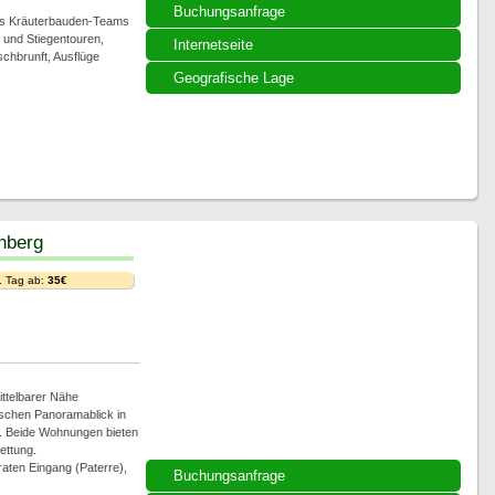
Buchungsanfrage
des Kräuterbauden-Teams
 und Stiegentouren,
Internetseite
hbrunft, Ausflüge
Geografische Lage
hberg
. Tag ab:
35€
ttelbarer Nähe
ischen Panoramablick in
. Beide Wohnungen bieten
ettung.
raten Eingang (Paterre),
Buchungsanfrage