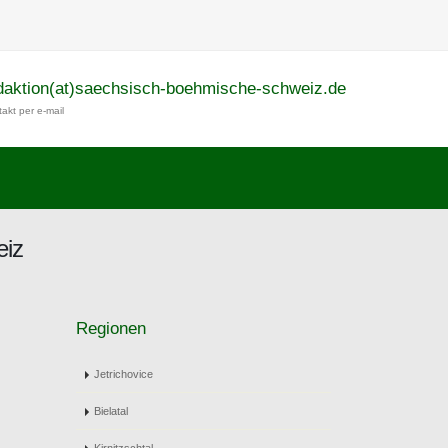
daktion(at)saechsisch-boehmische-schweiz.de
akt per e-mail
eiz
Regionen
Jetrichovice
Bielatal