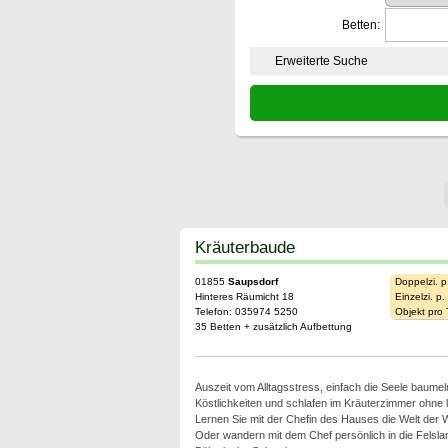
Betten:
Erweiterte Suche
Kräuterbaude
01855
Saupsdorf
Doppelzi. p
Hinteres Räumicht 18
Einzelzi. p
Telefon: 035974 5250
Objekt pro
35 Betten + zusätzlich Aufbettung
Auszeit vom Alltagsstress, einfach die Seele baumel
Köstlichkeiten und schlafen im Kräuterzimmer ohne
Lernen Sie mit der Chefin des Hauses die Welt der 
Oder wandern mit dem Chef persönlich in die Felsl