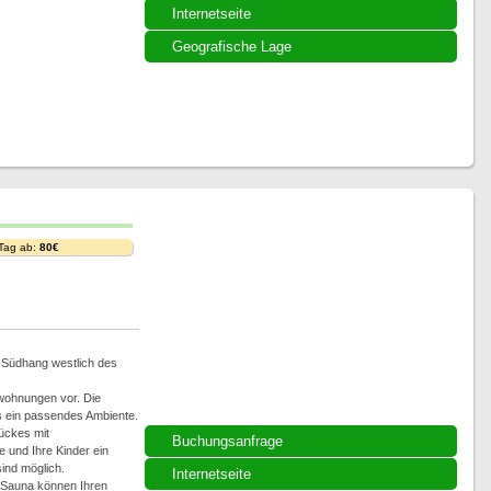
Internetseite
Geografische Lage
 Tag ab:
80€
m Südhang westlich des
nwohnungen vor. Die
s ein passendes Ambiente.
ückes mit
Buchungsanfrage
 und Ihre Kinder ein
ind möglich.
Internetseite
 Sauna können Ihren