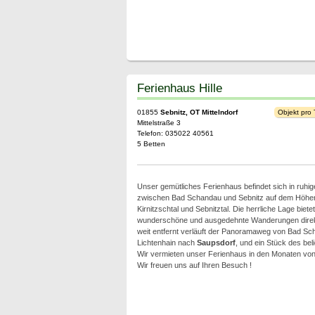
Ferienhaus Hille
01855
Sebnitz, OT Mittelndorf
Objekt pro
Mittelstraße 3
Telefon: 035022 40561
5 Betten
Unser gemütliches Ferienhaus befindet sich in ruhig
zwischen Bad Schandau und Sebnitz auf dem Höhe
Kirnitzschtal und Sebnitztal. Die herrliche Lage bietet
wunderschöne und ausgedehnte Wanderungen direkt
weit entfernt verläuft der Panoramaweg von Bad Sch
Lichtenhain nach
Saupsdorf
, und ein Stück des be
Wir vermieten unser Ferienhaus in den Monaten von 
Wir freuen uns auf Ihren Besuch !