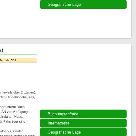
Geografische Lage
s)
 Tag ab:
50€
(jeweils über 2 Etagen),
tzten Umgebindehauses,
ner unterm Dach,
LAN zur Verfügung.
Buchungsanfrage
 direkt am Haus,
für Fahrräder sind
Internetseite
alparks, idealer
Geografische Lage