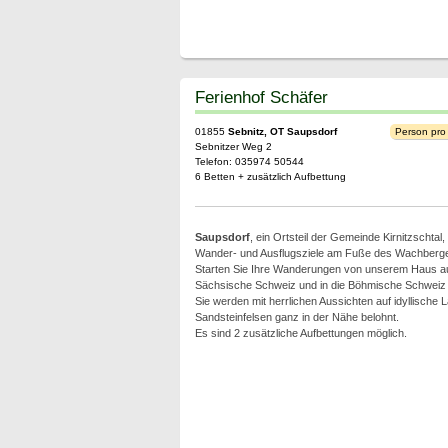
Ferienhof Schäfer
01855
Sebnitz, OT Saupsdorf
Person pro
Sebnitzer Weg 2
Telefon: 035974 50544
6 Betten + zusätzlich Aufbettung
Saupsdorf
, ein Ortsteil der Gemeinde Kirnitzschtal, l
Wander- und Ausflugsziele am Fuße des Wachberg
Starten Sie Ihre Wanderungen von unserem Haus aus
Sächsische Schweiz und in die Böhmische Schweiz
Sie werden mit herrlichen Aussichten auf idyllische 
Sandsteinfelsen ganz in der Nähe belohnt.
Es sind 2 zusätzliche Aufbettungen möglich.