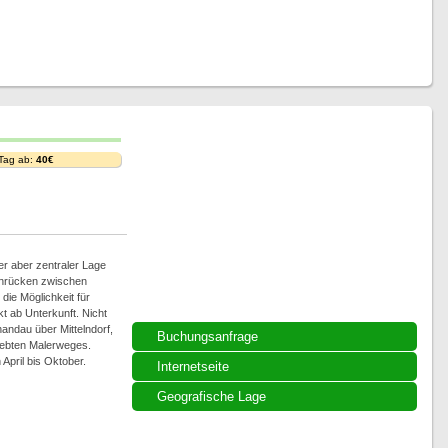
 Tag ab:
40€
er aber zentraler Lage
nrücken zwischen
 die Möglichkeit für
 ab Unterkunft. Nicht
andau über Mittelndorf,
Buchungsanfrage
liebten Malerweges.
April bis Oktober.
Internetseite
Geografische Lage