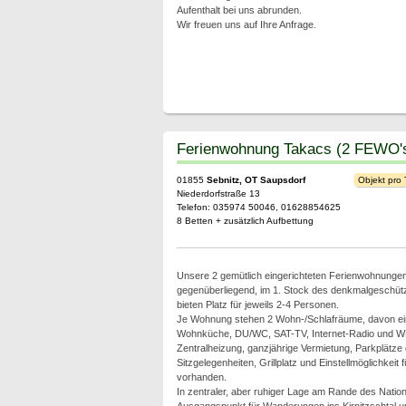
Aufenthalt bei uns abrunden.
Wir freuen uns auf Ihre Anfrage.
Ferienwohnung Takacs (2 FEWO'
01855
Sebnitz, OT Saupsdorf
Objekt pro
Niederdorfstraße 13
Telefon: 035974 50046, 01628854625
8 Betten + zusätzlich Aufbettung
Unsere 2 gemütlich eingerichteten Ferienwohnungen 
gegenüberliegend, im 1. Stock des denkmalgeschü
bieten Platz für jeweils 2-4 Personen.
Je Wohnung stehen 2 Wohn-/Schlafräume, davon ei
Wohnküche, DU/WC, SAT-TV, Internet-Radio und W
Zentralheizung, ganzjährige Vermietung, Parkplätze
Sitzgelegenheiten, Grillplatz und Einstellmöglichkeit 
vorhanden.
In zentraler, aber ruhiger Lage am Rande des Nation