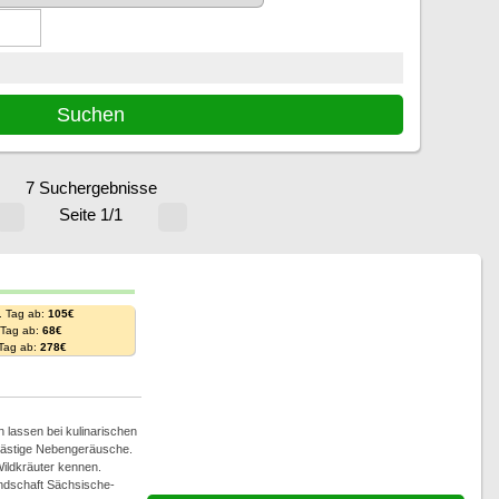
7 Suchergebnisse
Seite 1/1
. Tag ab:
105€
. Tag ab:
68€
 Tag ab:
278€
n lassen bei kulinarischen
 lästige Nebengeräusche.
Wildkräuter kennen.
andschaft Sächsische-