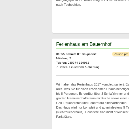
Ausgangspunkt für Wanderungen ins Kirnitzschtal u
nach Tschechien.
Ferienhaus am Bauernhof
01855
Sebnitz OT Saupsdorf
Person pro
Mittelweg 5
Telefon: 035974 169982
7 Betten + zusätzlich Aufbettung
Wir haben das Ferienhaus 2017 komplett saniert. Es
alles, was Sie für einen erholsamen Urlaub benötigen
bis 8 Personen. Es verfügt über 3 Schlafzimmer und
großen Gemeinschaftsraum mit Küche sowie einer u
Grill, Räucherofen und Feuerstelle sind vorhanden.
Das Haus wird nur komplett und ab mindestens 5 Tag
(Nichtraucherhaus). Haustiere sind nicht erwünscht
Parkplätze.