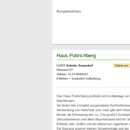
#Umgebindehaus
Haus Puttrichberg
01855
Sebnitz, Saupsdorf
Objekt pro
Oberdorf 37
Telefon: 0172 8060337
8 Betten + zusätzlich Aufbettung
Das Haus Puttrichberg befindet sich in Alleinlage a
Wachberges.
Sie finden hier komplett ausgestattete Komfortferie
Verwendung von Naturholz und -stein gibt dem Hau
Bereits die Erkundung des ca. 3 ha großen Grundst
Streuobstwiesen und altem Baumbestand wird für Sie
Erlebnis sein. Grillen und der Abend am Lagerfeuer s
Die Nutzung unserer kleinen Schwimmhalle und der