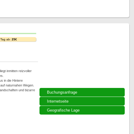
 Tag ab:
25€
iegt inmitten reizvoller
es.
 in die Hintere
 auf naturnahen Wegen.
Landschaften und bizarre
Buchungsanfrage
Internetseite
Geografische Lage