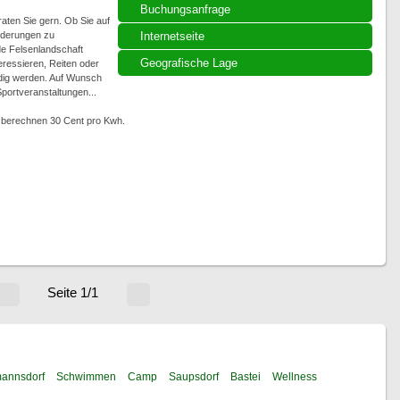
Buchungsanfrage
aten Sie gern. Ob Sie auf
nderungen zu
Internetseite
de Felsenlandschaft
Geografische Lage
eressieren, Reiten oder
dig werden. Auf Wunsch
portveranstaltungen...
ir berechnen 30 Cent pro Kwh.
Seite 1/1
annsdorf
Schwimmen
Camp
Saupsdorf
Bastei
Wellness