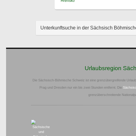
Hrensko
Unterkunftsuche in der Sächsisch Böhmisc
Urlaubsregion Säc
Die Sächsisch-Böhmische Schweiz ist eine grenzübergreifende Urlaub
Prag und Dresden nur ein bis zwei Stunden entfernt. Die
Sächsis
grenzüberschreitende Nationalp