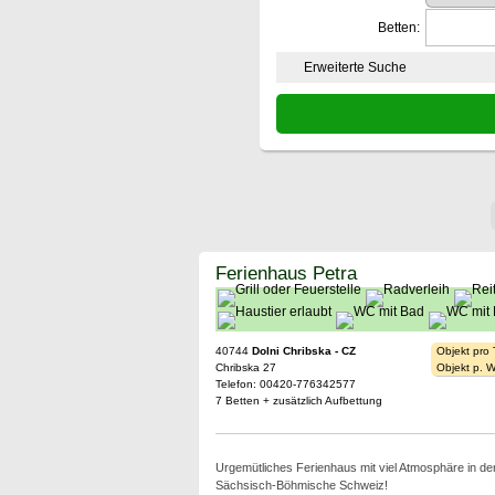
Betten:
Erweiterte Suche
Ferienhaus Petra
40744
Dolni Chribska - CZ
Objekt pro
Chribska 27
Objekt p. 
Telefon: 00420-776342577
7 Betten + zusätzlich Aufbettung
Urgemütliches Ferienhaus mit viel Atmosphäre in de
Sächsisch-Böhmische Schweiz!