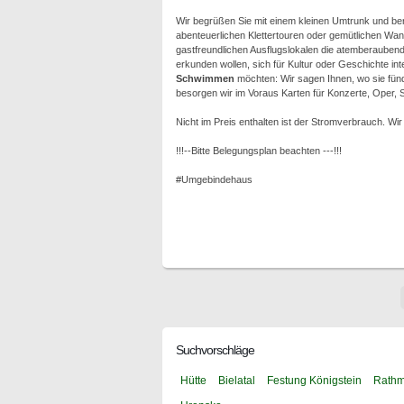
Wir begrüßen Sie mit einem kleinen Umtrunk und ber
abenteuerlichen Klettertouren oder gemütlichen Wa
gastfreundlichen Ausflugslokalen die atemberauben
erkunden wollen, sich für Kultur oder Geschichte int
Schwimmen
möchten: Wir sagen Ihnen, wo sie fün
besorgen wir im Voraus Karten für Konzerte, Oper, S
Nicht im Preis enthalten ist der Stromverbrauch. W
!!!--Bitte Belegungsplan beachten ---!!!
#Umgebindehaus
Suchvorschläge
Hütte
Bielatal
Festung Königstein
Rathm