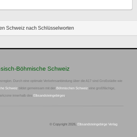
hen Schweiz nach Schlüsselworten
hsisch-Böhmische Schweiz
sregion. Durch eine optimale Verkehrsanbindung über die A17 sind Großstädte wie
che Schweiz
bildet gemeinsam mit der
Böhmischen Schweiz
eine großflächige,
arkzone innerhalb des
Elbsandsteingebirges
.
© Copyright 2026,
Elbsandsteingebirge Verlag