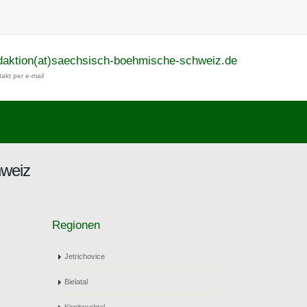
daktion(at)saechsisch-boehmische-schweiz.de
akt per e-mail
hweiz
Regionen
Jetrichovice
Bielatal