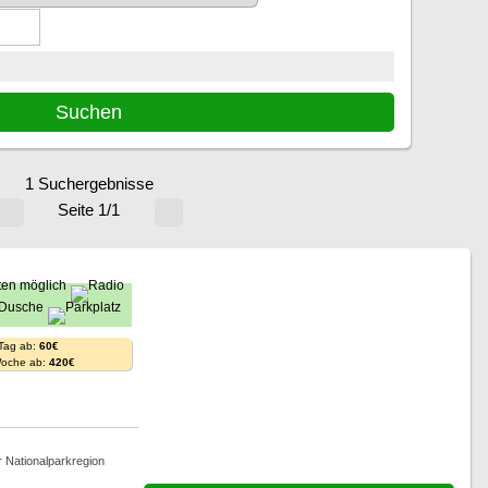
1 Suchergebnisse
Seite 1/1
 Tag ab:
60€
Woche ab:
420€
r Nationalparkregion