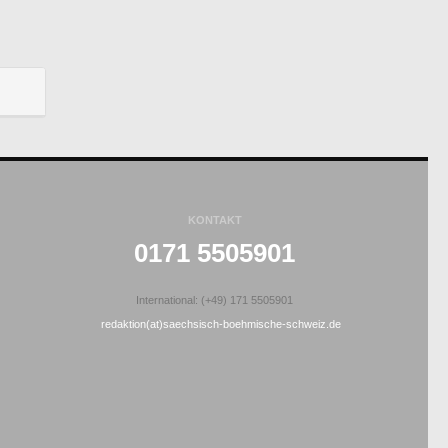
KONTAKT
0171 5505901
International: (+49) 171 5505901
redaktion(at)saechsisch-boehmische-schweiz.de