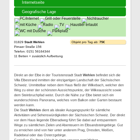
Internetseite
Geografische Lage
01829
Stadt Wehlen
Objekt pro Tag ab:
75€
Pirnaer Straße 156
Telefon: 0151 56164344
11 Betten + zusätzlich Aufbettung
Direkt an der Elbe in der Touristenstadt Stadt
Wehlen
befindet sich die
Villa Elbestrand inmitten der einzigartigen Landschaft der Sächsischen
Schweiz. Unmittelbar neben dem Haus fließt der Wilkebach, welcher den
Weg zu einer der schönsten Aussichtspunkte, der Wilkeaussicht sowie
dem Steinbruchpfad weist. Durch die Nähe zur Elbe bietet sich ein
wunderschönes Panorama, welches vom Balkon oder Garten bestaunt
werden kann.
Die Stadt
Wehlen
dient als idealer Ausgangspunkt für sämtliche
Aktivitäten und Sehenswürdigkeiten der Sächsischen Schweiz. Der direkt
vor dem Haus liegende Elberadweg führt Sie dabei auf entspanntem
Wege zu sämtlichen Zielen und Abenteuern im Elbsandsteingebirge. Gut
zu erreichen sind von hier unter anderem Prag, Dresden, Meißen,
Radebeul oder das Osterzgebirge.