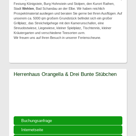
Festung Königstein, Burg Hohnstein und Stolpen, den Kurort Rathen,
Stadt
Wehlen
, Bad Schandau an der Elbe. Wir haben reichlich
Prospektmaterial ausliegen und beraten Sie gerne bei Ihren Ausflügen. Auf
unserem ca. 5000 qm großem Grundstück befindet sich ein großer
Grillplatz, das Streichelgehege mit den Kamerunschafen, eine
Streuobstwiese, Liegewiese, kleiner Spielplatz, Tischtennis, kleiner
Kräutergarten und verschiedene Teesorten uvm.
Wir freuen uns auf Ihren Besuch in unserer Ferienscheune.
Herrenhaus Orangella & Drei Bunte Stübchen
Buchungsanfrage
Internetseite