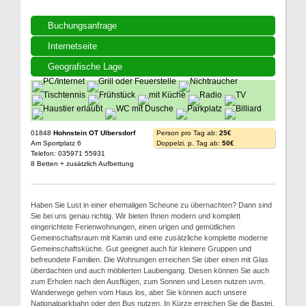
Buchungsanfrage
Internetseite
Geografische Lage
01848
Hohnstein OT Ulbersdorf
Person pro Tag ab:
25€
Am Sportplatz 6
Doppelzi. p. Tag ab:
50€
Telefon: 035971 55931
8 Betten + zusätzlich Aufbettung
Haben Sie Lust in einer ehemaligen Scheune zu übernachten? Dann sind
Sie bei uns genau richtig. Wir bieten Ihnen modern und komplett
eingerichtete Ferienwohnungen, einen urigen und gemütlichen
Gemeinschaftsraum mit Kamin und eine zusätzliche komplette moderne
Gemeinschaftsküche. Gut geeignet auch für kleinere Gruppen und
befreundete Familien. Die Wohnungen erreichen Sie über einen mit Glas
überdachten und auch möblierten Laubengang. Diesen können Sie auch
zum Erholen nach den Ausflügen, zum Sonnen und Lesen nutzen uvm.
Wanderwege gehen vom Haus los, aber Sie können auch unsere
Nationalparkbahn oder den Bus nutzen. In Kürze erreichen Sie die Bastei,