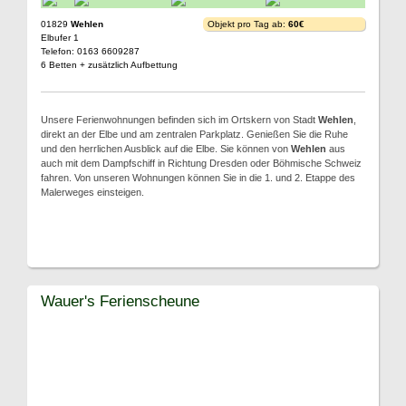
01829
Wehlen
Objekt pro Tag ab:
60€
Elbufer 1
Telefon: 0163 6609287
6 Betten + zusätzlich Aufbettung
Unsere Ferienwohnungen befinden sich im Ortskern von Stadt
Wehlen
,
direkt an der Elbe und am zentralen Parkplatz. Genießen Sie die Ruhe
und den herrlichen Ausblick auf die Elbe. Sie können von
Wehlen
aus
auch mit dem Dampfschiff in Richtung Dresden oder Böhmische Schweiz
fahren. Von unseren Wohnungen können Sie in die 1. und 2. Etappe des
Malerweges einsteigen.
Wauer's Ferienscheune