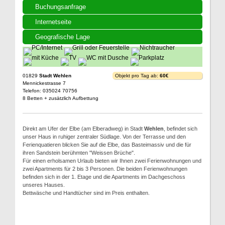
Buchungsanfrage
Internetseite
Geografische Lage
01829
Stadt Wehlen
Objekt pro Tag ab:
60€
Mennickestrasse 7
Telefon: 035024 70756
8 Betten + zusätzlich Aufbettung
Direkt am Ufer der Elbe (am Elberadweg) in Stadt
Wehlen
, befindet sich
unser Haus in ruhiger zentraler Südlage. Von der Terrasse und den
Ferienquatieren blicken Sie auf die Elbe, das Basteimassiv und die für
ihren Sandstein berühmten "Weissen Brüche".
Für einen erholsamen Urlaub bieten wir Ihnen zwei Ferienwohnungen und
zwei Apartments für 2 bis 3 Personen. Die beiden Ferienwohnungen
befinden sich in der 1. Etage und die Apartments im Dachgeschoss
unseres Hauses.
Bettwäsche und Handtücher sind im Preis enthalten.