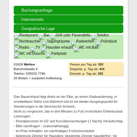
Buchungsanfrage
Internetseite
Geografische Lage
01829
Wehlen
Person pro Tag ab:
32€
Bahnhofstraße 4
Doppelzi. p. Tag ab:
41€
Telefon: 035020 7790
Einzelzi. p. Tag ab:
32€
20 Betten + zusätzlich Aufbettung
Das Bauernhäusl liegt direkt an der Elbe, an einem Radwanderweg, in
unmittelbarer Nähe zum Bahnhof und ist ein idealer Ausgangspunkt für
Wanderungen in die Sächsische Schweiz.
Nicht zu vergessen, das in drei Minuten zu Fuß erreichbare Erlebnissbad.
Leistungen:
- Einzelpersonen im DZ und Kurzübernachtungen (1 Nacht) mit Aufschlag
- Bitte nachfragen - (saisonabhängig)
- im Preis enthalten: ein reichhaltiges Frühstücksbufett
- begrenzte Zimmer für Haustiere, bestimmte Zimmer haustierfrei - für