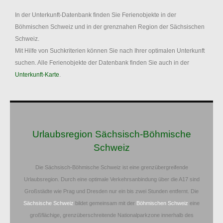
In der Unterkunft-Datenbank finden Sie Ferienobjekte in der
Böhmischen Schweiz und in der grenznahen Region der Sächsischen
Schweiz.
Mit Hilfe von Suchkriterien können Sie nach Ihrer optimalen Unterkunft
suchen. Alle Ferienobjekte der Datenbank finden Sie auch in der
Unterkunft-Karte
.
Urlaubsregion Sächsisch-Böhmische
Schweiz
Die Sächsisch-Böhmische Schweiz ist eine grenzübergreifende
Urlaubsregion. Durch eine optimale Verkehrsanbindung über die A17 sind
Großstädte wie Prag und Dresden nur ein bis zwei Stunden entfernt. Die
Sächsische Schweiz
bildet gemeinsam mit der
Böhmischen Schweiz
eine
großflächige, grenzüberschreitende Nationalparkzone innerhalb des