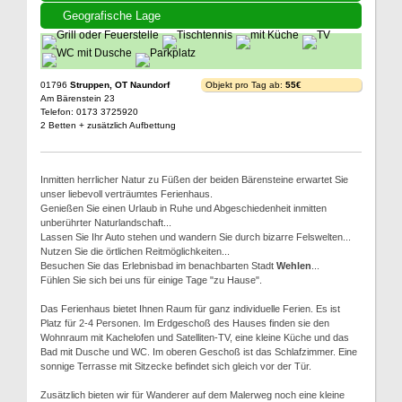
Geografische Lage
01796
Struppen, OT Naundorf
Objekt pro Tag ab:
55€
Am Bärenstein 23
Telefon: 0173 3725920
2 Betten + zusätzlich Aufbettung
Inmitten herrlicher Natur zu Füßen der beiden Bärensteine erwartet Sie
unser liebevoll verträumtes Ferienhaus.
Genießen Sie einen Urlaub in Ruhe und Abgeschiedenheit inmitten
unberührter Naturlandschaft...
Lassen Sie Ihr Auto stehen und wandern Sie durch bizarre Felswelten...
Nutzen Sie die örtlichen Reitmöglichkeiten...
Besuchen Sie das Erlebnisbad im benachbarten Stadt
Wehlen
...
Fühlen Sie sich bei uns für einige Tage "zu Hause".
Das Ferienhaus bietet Ihnen Raum für ganz individuelle Ferien. Es ist
Platz für 2-4 Personen. Im Erdgeschoß des Hauses finden sie den
Wohnraum mit Kachelofen und Satelliten-TV, eine kleine Küche und das
Bad mit Dusche und WC. Im oberen Geschoß ist das Schlafzimmer. Eine
sonnige Terrasse mit Sitzecke befindet sich gleich vor der Tür.
Zusätzlich bieten wir für Wanderer auf dem Malerweg noch eine kleine