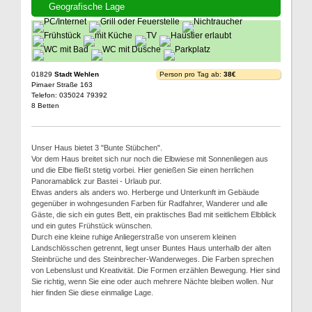
Geografische Lage
01829
Stadt Wehlen
Person pro Tag ab:
38€
Pirnaer Straße 163
Telefon: 035024 79392
8 Betten
Unser Haus bietet 3 "Bunte Stübchen".
Vor dem Haus breitet sich nur noch die Elbwiese mit Sonnenliegen aus
und die Elbe fließt stetig vorbei. Hier genießen Sie einen herrlichen
Panoramablick zur Bastei - Urlaub pur.
Etwas anders als anders wo. Herberge und Unterkunft im Gebäude
gegenüber in wohngesunden Farben für Radfahrer, Wanderer und alle
Gäste, die sich ein gutes Bett, ein praktisches Bad mit seitlichem Elbblick
und ein gutes Frühstück wünschen.
Durch eine kleine ruhige Anliegerstraße von unserem kleinen
Landschlösschen getrennt, liegt unser Buntes Haus unterhalb der alten
Steinbrüche und des Steinbrecher-Wanderweges. Die Farben sprechen
von Lebenslust und Kreativität. Die Formen erzählen Bewegung. Hier sind
Sie richtig, wenn Sie eine oder auch mehrere Nächte bleiben wollen. Nur
hier finden Sie diese einmalige Lage.