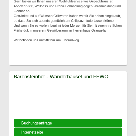
Gern bieten wir Ihnen unseren Wohlfühlservice wie Gepäcktransfer,
Abholservice, Wellness und Prana-Behandlung gegen Voranmeldung und
Gebühr an.
Getränke und auf Wunsch Grillwaren haben wir für Sie schon eingekauft,
so dass Sie sich abends gemütlich am Grillplatz niederlassen können.
Und wenn Sie es wollen, beginnt jeder Morgen für Sie mit einem trefflichen
Frühstück in unserem Gewölberaum im Herrenhaus Orangella.
Wir befinden uns unmittelbar am Elberadweg.
Bärensteinhof - Wanderhäusel und FEWO
Buchungsanfrage
Internetseite