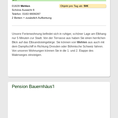
01829
Wehlen
Objekt pro Tag ab:
50€
Schöne Aussicht 6
Telefon: 0163 6609287
2 Betten + zusätzlich Aufbettung
Unsere Ferienwohnung befindet sich in ruhiger, schöner Lage am Elbhang
nur 5 Minuten zur Stadt. Von der Terrasse aus haben Sie einen herrlichen
Blick auf das Elbsandsteingebirge. Sie können von
Wehlen
aus auch mit
dem Dampfschiff in Richtung Dresden oder Böhmische Schweiz fahren.
Von unseren Wohnungen können Sie in die 1. und 2. Etappe des
Malerweges einsteigen.
Pension Bauernhäus'l