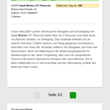
01829
Stadt Wehlen OT Pötzscha
Objekt pro Tag ab:
45€
Robert-Sterl-Straße 16
Telefon: 0172 3688847
2 Betten
Unser etwa 28m² großer Nichtraucher-Bungalow am Ortseingang von
Stadt
Wehlen
OT Pötzscha bietet Platz für 2 Personen und steht Ihnen
von April bis Oktober zur Verfügung. Das Gebäude befindet sich im
unteren Teil eines 2.600m² großen, am Hang gelegenen Grundstücks,
etwa 60m vom Haus der Vermieter entfernt. Der Bungalow, am Fuße des
Rauensteins, direkt am Malerweg ist der ideale Ausgangspunkt für
Wanderungen in der nahen Umgebung, aber auch für ausgedehnte
Touren in die hintere Sächsische Schweiz oder nach Böhmen. Die S-
Bahn-Haltestelle ist in 5 min erreichbar und der Elberadweg verläuft fast
direkt am Haus vorbei...
Seite 1/2
Suchvorschläge