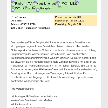
01847
Lohmen
Person pro Tag ab:
66€
OT Bastei
Doppelzi. p. Tag ab:
132€
Telefon: 035024 7790
Einzelzi. p. Tag ab:
93€
124 Betten + zusätzlich Aufbettung
Das familiengeführte Berghotel & Panoramarestaurant Bastei liegt in
einzigartiger Lage auf dem Bastei-Felsplateau mitten im Herzen des
Nationalparks Sächsische Schweiz. Hoch über dem romantischen Elbtal,
umgeben von der weltberühmten Basteibrücke, von prachtvollen
Tafelbergen und geheimnisvollen Wäldern logieren Sie hier in bester Lage.
Es erwarten Sie 64 modern eingerichtete Zimmer, teilweise mit Blick in die
Felsenwelt, ein Panoramarestaurant mit herrlichem Elbblick, Biergärten &
Sommerterrassen, eine
Wellness
-Oase und Panorama-Saunalandschaft,
Bowlingbahn, Hochzeitsangebote/Trauungen, Räumlichkeiten für
Festlichkeiten und Tagungen, attraktive Übernachtungs-Specials sowie
zahlreiche Wanderwege ab Hotel.
Ihre Vorteile bei uns:
reichhaltiges Frühstücksbuffet inklusive
kostenfreie Getränke in der Minibar
WLAN kostenfrei