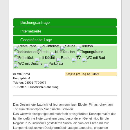
Buchungsanfrage
Internetseite
Geografische Lage
01796
Pirna
Objekt pro Tag ab:
100€
Hauptplatz 4
Telefon: 03501 7709077
73 Betten + zusätzlich Aufbettung
Das Designhotel Laurichhof liegt am sonnigen Elbufer Pirnas, direkt am
Tor zum Nationalpark Sächsische Schweiz.
Das weltweit einzigartige und mehrfach preisgekrönte Konzept macht das
familiengeführte Hotel zu einem ganz besonderen Geheimtipp für die
Region: In 27 individuell gestalteten Suiten, die von der Fliese bis zur
Lampe mit exklusiven Designermöbeln ausgestattet sind, entstehen