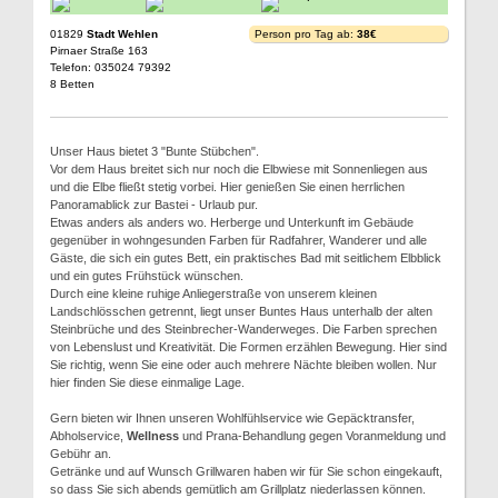
01829
Stadt Wehlen
Person pro Tag ab:
38€
Pirnaer Straße 163
Telefon: 035024 79392
8 Betten
Unser Haus bietet 3 "Bunte Stübchen".
Vor dem Haus breitet sich nur noch die Elbwiese mit Sonnenliegen aus
und die Elbe fließt stetig vorbei. Hier genießen Sie einen herrlichen
Panoramablick zur Bastei - Urlaub pur.
Etwas anders als anders wo. Herberge und Unterkunft im Gebäude
gegenüber in wohngesunden Farben für Radfahrer, Wanderer und alle
Gäste, die sich ein gutes Bett, ein praktisches Bad mit seitlichem Elbblick
und ein gutes Frühstück wünschen.
Durch eine kleine ruhige Anliegerstraße von unserem kleinen
Landschlösschen getrennt, liegt unser Buntes Haus unterhalb der alten
Steinbrüche und des Steinbrecher-Wanderweges. Die Farben sprechen
von Lebenslust und Kreativität. Die Formen erzählen Bewegung. Hier sind
Sie richtig, wenn Sie eine oder auch mehrere Nächte bleiben wollen. Nur
hier finden Sie diese einmalige Lage.
Gern bieten wir Ihnen unseren Wohlfühlservice wie Gepäcktransfer,
Abholservice,
Wellness
und Prana-Behandlung gegen Voranmeldung und
Gebühr an.
Getränke und auf Wunsch Grillwaren haben wir für Sie schon eingekauft,
so dass Sie sich abends gemütlich am Grillplatz niederlassen können.