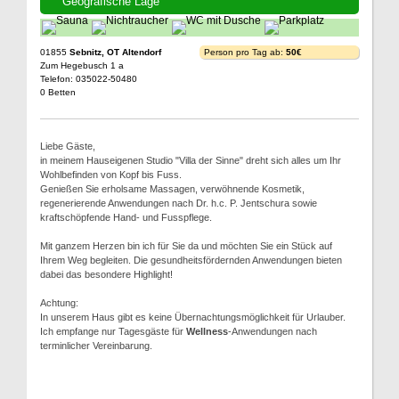
Geografische Lage
01855
Sebnitz, OT Altendorf
Person pro Tag ab:
50€
Zum Hegebusch 1 a
Telefon: 035022-50480
0 Betten
Liebe Gäste,
in meinem Hauseigenen Studio "Villa der Sinne" dreht sich alles um Ihr
Wohlbefinden von Kopf bis Fuss.
Genießen Sie erholsame Massagen, verwöhnende Kosmetik,
regenerierende Anwendungen nach Dr. h.c. P. Jentschura sowie
kraftschöpfende Hand- und Fusspflege.
Mit ganzem Herzen bin ich für Sie da und möchten Sie ein Stück auf
Ihrem Weg begleiten. Die gesundheitsfördernden Anwendungen bieten
dabei das besondere Highlight!
Achtung:
In unserem Haus gibt es keine Übernachtungsmöglichkeit für Urlauber.
Ich empfange nur Tagesgäste für
Wellness
-Anwendungen nach
terminlicher Vereinbarung.