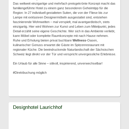
Das weltweit einzigartige und mehrfach preisgekrönte Konzept macht das
familiengeführte Hotel zu einem ganz besonderen Geheimtipp für die
Region: In 27 individuell gestalteten Suiten, die von der Fliese bis zur
Lampe mit exklusiven Designermöbeln ausgestattet sind, entstehen
faszinierende Wohnwelten – mal verspielt, mal avantgardistisch, stets
einzigartig. Hier wird Wohnen zur Kunst und Leben zum Mittelpunkt, jedes
Detail erzählt seine eigene Geschichte. Wer sich in das Ambiente verliebt,
kann Möbel oder komplette Raumkonzepte mit nach Hause nehmen.
Ruhe und Erholung bieten privat buchbare
Wellness
-Oasen,
kulinarischer Genuss erwartet die Gäste im Spitzenrestaurant mit
regionaler Küche. Die beeindruckende Naturlandschaft der Sächsischen
Schweiz liegt direkt vor der Tür und verspricht unvergessliche Erlebnisse.
Ein Urlaub für alle Sinne – stilvoll, inspirierend, unverwechselbar!
#Direktbuchung möglich
Designhotel Laurichhof