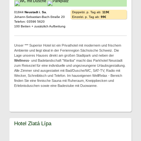
01844
Neustadt i. Sa.
Doppelzi. p. Tag ab:
119€
Johann-Sebastian-Bach-Straße 20
Einzelzi. p. Tag ab:
99€
Telefon: 03596 5620
100 Betten + zusätzlich Aufbettung
Unser *** Superior Hotel ist ein Privathotel mit modernem und frischem
Ambiente und liegt ideal in der Ferienregion Sächsische Schweiz. Die
Lage unseres Hauses direkt am großen Stadtpark und neben der
Wellness
- und Badelandschaft "Mariba" macht das Parkhotel Neustadt
zum Reiseziel für eine individuelle und ungezwungene Urlaubsgestaltung.
Alle Zimmer sind ausgestattet mit Bad/Dusche/WC, SAT-TV, Radio mit
Wecker, Schreibtisch und Telefon. Im hauseigenen WellRelax - Bereich
finden Sie eine finnische Sauna mit Ruheraum, Kneippbecken und
Erlebnisduschen sowie eine Badestube mit Duowanne.
Hotel Zlatá Lípa