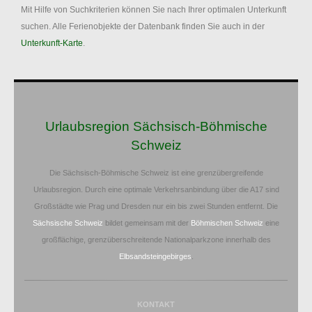
Mit Hilfe von Suchkriterien können Sie nach Ihrer optimalen Unterkunft
suchen. Alle Ferienobjekte der Datenbank finden Sie auch in der
Unterkunft-Karte
.
Urlaubsregion Sächsisch-Böhmische
Schweiz
Die Sächsisch-Böhmische Schweiz ist eine grenzübergreifende
Urlaubsregion. Durch eine optimale Verkehrsanbindung über die A17 sind
Großstädte wie Prag und Dresden nur ein bis zwei Stunden entfernt. Die
Sächsische Schweiz
bildet gemeinsam mit der
Böhmischen Schweiz
eine
großflächige, grenzüberschreitende Nationalparkzone innerhalb des
Elbsandsteingebirges
.
KONTAKT