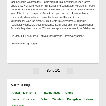
faszinierende Wohnwelten – mal verspielt, mal avantgardistisch, stets
einzigartig. Hier wird Wohnen zur Kunst und Leben zum Mittelpunkt, jedes
Detail erzählt seine eigene Geschichte. Wer sich in das Ambiente verliebt,
kann Möbel oder komplette Raumkonzepte mit nach Hause nehmen.
Ruhe und Erholung bieten privat buchbare
Wellness
-Oasen,
kulinarischer Genuss erwartet die Gäste im Spitzenrestaurant mit
regionaler Küche. Die beeindruckende Naturlandschaft der Sächsischen
Schweiz liegt direkt vor der Tür und verspricht unvergessliche Erlebnisse.
Ein Urlaub für alle Sinne – stilvoll, inspirierend, unverwechselbar!
#Direktbuchung möglich
Seite 1/1
Suchvorschläge
Kletter
Lichtenhain
Hinterhermsdorf
Camp
Festung Königstein
Rathen
Wandern
Königstein
Felsen