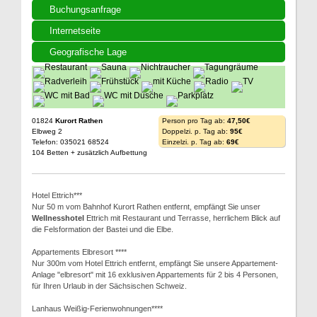
Buchungsanfrage
Internetseite
Geografische Lage
01824
Kurort Rathen
Person pro Tag ab:
47,50€
Elbweg 2
Doppelzi. p. Tag ab:
95€
Telefon: 035021 68524
Einzelzi. p. Tag ab:
69€
104 Betten + zusätzlich Aufbettung
Hotel Ettrich***
Nur 50 m vom Bahnhof Kurort Rathen entfernt, empfängt Sie unser
Wellnesshotel
Ettrich mit Restaurant und Terrasse, herrlichem Blick auf
die Felsformation der Bastei und die Elbe.
Appartements Elbresort ****
Nur 300m vom Hotel Ettrich entfernt, empfängt Sie unsere Appartement-
Anlage "elbresort" mit 16 exklusiven Appartements für 2 bis 4 Personen,
für Ihren Urlaub in der Sächsischen Schweiz.
Lanhaus Weißig-Ferienwohnungen****