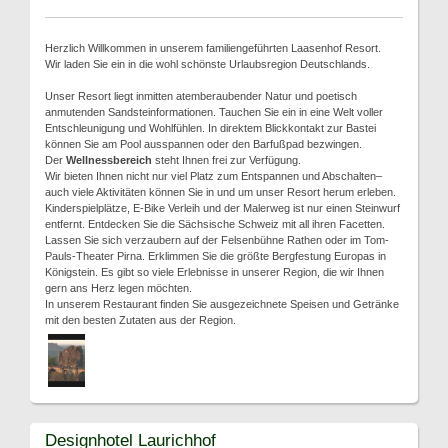
Herzlich Willkommen in unserem familiengeführten Laasenhof Resort.
Wir laden Sie ein in die wohl schönste Urlaubsregion Deutschlands.
Unser Resort liegt inmitten atemberaubender Natur und poetisch
anmutenden Sandsteinformationen. Tauchen Sie ein in eine Welt voller
Entschleunigung und Wohlfühlen. In direktem Blickkontakt zur Bastei
können Sie am Pool ausspannen oder den Barfußpad bezwingen.
Der
Wellnessbereich
steht Ihnen frei zur Verfügung.
Wir bieten Ihnen nicht nur viel Platz zum Entspannen und Abschalten–
auch viele Aktivitäten können Sie in und um unser Resort herum erleben.
Kinderspielplätze, E-Bike Verleih und der Malerweg ist nur einen Steinwurf
entfernt. Entdecken Sie die Sächsische Schweiz mit all ihren Facetten.
Lassen Sie sich verzaubern auf der Felsenbühne Rathen oder im Tom-
Pauls-Theater Pirna. Erklimmen Sie die größte Bergfestung Europas in
Königstein. Es gibt so viele Erlebnisse in unserer Region, die wir Ihnen
gern ans Herz legen möchten.
In unserem Restaurant finden Sie ausgezeichnete Speisen und Getränke
mit den besten Zutaten aus der Region.
Designhotel Laurichhof