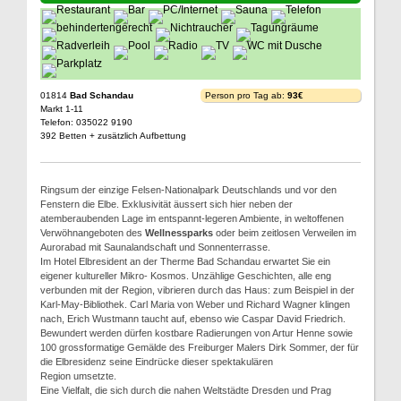
01814
Bad Schandau
Person pro Tag ab:
93€
Markt 1-11
Telefon: 035022 9190
392 Betten + zusätzlich Aufbettung
Ringsum der einzige Felsen-Nationalpark Deutschlands und vor den
Fenstern die Elbe. Exklusivität äussert sich hier neben der
atemberaubenden Lage im entspannt-legeren Ambiente, in weltoffenen
Verwöhnangeboten des
Wellnessparks
oder beim zeitlosen Verweilen im
Aurorabad mit Saunalandschaft und Sonnenterrasse.
Im Hotel Elbresident an der Therme Bad Schandau erwartet Sie ein
eigener kultureller Mikro- Kosmos. Unzählige Geschichten, alle eng
verbunden mit der Region, vibrieren durch das Haus: zum Beispiel in der
Karl-May-Bibliothek. Carl Maria von Weber und Richard Wagner klingen
nach, Erich Wustmann taucht auf, ebenso wie Caspar David Friedrich.
Bewundert werden dürfen kostbare Radierungen von Artur Henne sowie
100 grossformatige Gemälde des Freiburger Malers Dirk Sommer, der für
die Elbresidenz seine Eindrücke dieser spektakulären
Region umsetzte.
Eine Vielfalt, die sich durch die nahen Weltstädte Dresden und Prag