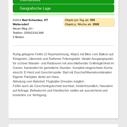
Geografische Lage
01814
Bad Schandau, OT
Objekt pro Tag ab:
55€
Waltersdorf
Objekt p. Woche ab:
350€
Neuer Weg 14 i
Telefon: 035022/41369
3 Betten
Ruhig gelegene FeWo (2-Raumwohnung; 49qm) mit Blick vom Balkon auf
Königstein, Lilienstein und Rathener Felsengebiet. Idealer Ausgangspunkt
für schöne Wander- und Radtouren mit anschließender Grillmöglichkeit im
Garten. Kaminofen für gemütliche Stunden. Komplett eingerichtete Küche
einschl. E-Herd und Geschirrspüler. Bad mit Dusche/Wannekombination.
Eigener Parkplatz direkt am Haus.
Abholung vom Bahnhof, Flughafen Dresden möglich.
FeWo auch als Geschenkgutschein buchbar; kinderfreundlich; Haustiere
auf Anfrage; Bettwäsche und Handtücher stellen wir ausreichend und
kostenlos zur Verfügung.