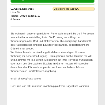
CZ
Ceska Kamenice
Objekt pro Tag ab:
50€
Liska 39
Telefon: 00420 602651713
4 Betten
Sie wohnen in unserer gemütlichen Ferienwohnung mit bis zu 4 Personen.
In unmittelbarer Waldnähe, finden Sie Erholung vom Alltag, bei
Wanderungen oder Rad-und Kletterpartien. Die einzigartige Landschaft
des Nationalparkes und des Lausitzer Berglandes, begeistern unsere
Gäste immer wieder.
Wir bieten Ihnen im echten Umgebindehaus, eine abgeschlossene
Wohnung mit seperaten Eingang. Dazu gehören Küche, Dusche mit WC
und 2 Zimmer mit je 2 Betten. Sie können auf Ihrer Terrasse frühstücken,
oder auch den überdachten Sitzplatz im Garten nutzen. Wir sprechen
deutsch und auf Wunsch empfehlen wir Ihnen auch die schönsten
Wanderziele in unmittelbarer Umgebung.
email: simsos@seznam.cz
Der Preis von 50 Euro kann in Abhängigkeit vom Tageskurs variieren.
.
.