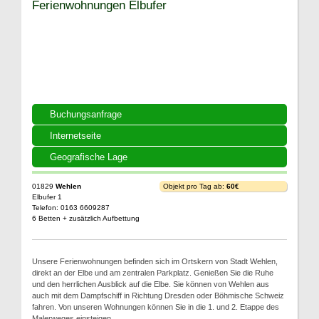
Ferienwohnungen Elbufer
Buchungsanfrage
Internetseite
Geografische Lage
01829
Wehlen
Objekt pro Tag ab:
60€
Elbufer 1
Telefon: 0163 6609287
6 Betten + zusätzlich Aufbettung
Unsere Ferienwohnungen befinden sich im Ortskern von Stadt Wehlen,
direkt an der Elbe und am zentralen Parkplatz. Genießen Sie die Ruhe
und den herrlichen Ausblick auf die Elbe. Sie können von Wehlen aus
auch mit dem Dampfschiff in Richtung Dresden oder Böhmische Schweiz
fahren. Von unseren Wohnungen können Sie in die 1. und 2. Etappe des
Malerweges einsteigen.