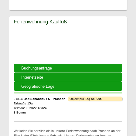
Ferienwohnung Kaulfuß
Buchungsanfrage
Internetseite
Geografische Lage
01814
Bad Schandau / ST Prossen
Objekt pro Tag ab:
60€
Talstraße 15a
Telefon: 035022 43324
3 Betten
Wir laden Sie herzlich ein in unsere Ferienwohnung nach Prossen an der
Elbe in der Sächsischen Schweiz. Unsere Ferienwohnung liegt am