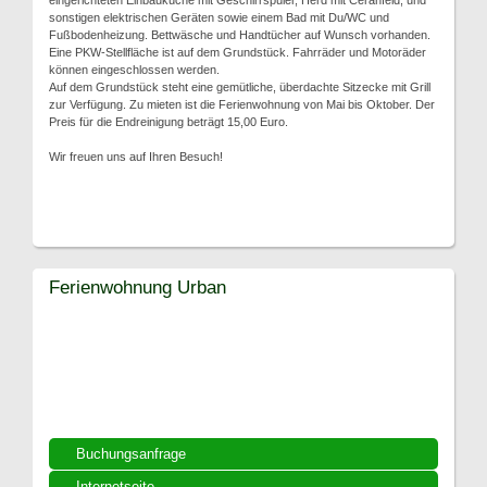
eingerichteten Einbauküche mit Geschirrspüler, Herd mit Ceranfeld, und
sonstigen elektrischen Geräten sowie einem Bad mit Du/WC und
Fußbodenheizung. Bettwäsche und Handtücher auf Wunsch vorhanden.
Eine PKW-Stellfläche ist auf dem Grundstück. Fahrräder und Motoräder
können eingeschlossen werden.
Auf dem Grundstück steht eine gemütliche, überdachte Sitzecke mit Grill
zur Verfügung. Zu mieten ist die Ferienwohnung von Mai bis Oktober. Der
Preis für die Endreinigung beträgt 15,00 Euro.
Wir freuen uns auf Ihren Besuch!
Ferienwohnung Urban
Buchungsanfrage
Internetseite