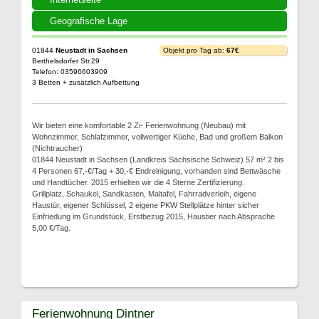
Geografische Lage
01844
Neustadt in Sachsen
Objekt pro Tag ab:
67€
Berthelsdorfer Str.29
Telefon: 03596603909
3 Betten + zusätzlich Aufbettung
Wir bieten eine komfortable 2 Zi- Ferienwohnung (Neubau) mit
Wohnzimmer, Schlafzimmer, vollwertiger Küche, Bad und großem Balkon
(Nichtraucher)
01844 Neustadt in Sachsen (Landkreis Sächsische Schweiz) 57 m² 2 bis
4 Personen 67,-€/Tag + 30,-€ Endreinigung, vorhanden sind Bettwäsche
und Handtücher. 2015 erhielten wir die 4 Sterne Zertifizierung.
Grillplatz, Schaukel, Sandkasten, Maltafel, Fahrradverleih, eigene
Haustür, eigener Schlüssel, 2 eigene PKW Stellplätze hinter sicher
Einfriedung im Grundstück, Erstbezug 2015, Haustier nach Absprache
5,00 €/Tag.
Ferienwohnung Dintner