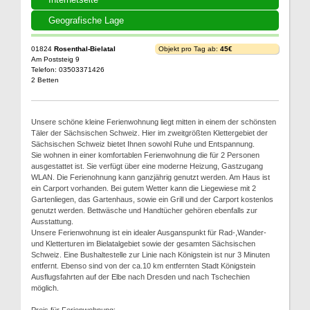
Geografische Lage
01824
Rosenthal-Bielatal
Objekt pro Tag ab:
45€
Am Poststeig 9
Telefon: 03503371426
2 Betten
Unsere schöne kleine Ferienwohnung liegt mitten in einem der schönsten
Täler der Sächsischen Schweiz. Hier im zweitgrößten Klettergebiet der
Sächsischen Schweiz bietet Ihnen sowohl Ruhe und Entspannung.
Sie wohnen in einer komfortablen Ferienwohnung die für 2 Personen
ausgestattet ist. Sie verfügt über eine moderne Heizung, Gastzugang
WLAN. Die Ferienohnung kann ganzjährig genutzt werden. Am Haus ist
ein Carport vorhanden. Bei gutem Wetter kann die Liegewiese mit 2
Gartenliegen, das Gartenhaus, sowie ein Grill und der Carport kostenlos
genutzt werden. Bettwäsche und Handtücher gehören ebenfalls zur
Ausstattung.
Unsere Ferienwohnung ist ein idealer Ausganspunkt für Rad-,Wander-
und Kletterturen im Bielatalgebiet sowie der gesamten Sächsischen
Schweiz. Eine Bushaltestelle zur Linie nach Königstein ist nur 3 Minuten
entfernt. Ebenso sind von der ca.10 km entfernten Stadt Königstein
Ausflugsfahrten auf der Elbe nach Dresden und nach Tschechien
möglich.