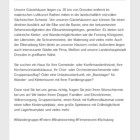
Unsere Gästehäuser liegen ca. 35 km von Dresden entfernt im
malerischen Luftkurort Rathen mitten in der landschaftlich reizvollen
Sächsischen Schweiz. Von unseren Gästehäusern aus können Sie einen
direkten Ausblick auf die Elbe und die Bastei, eine der bekanntesten
Sehenswürdigkeiten des Elbsandsteingebirges, genießen. Es bieten sich
zahlreiche Kletter- und Wandermöglichkeiten wie die Festung Königstein,
der Lilienstein, die Schrammsteine, der Malerweg und vieles mehr. Auch
der Elberadweg führt direkt an unseren Häusern vorbei. Außerdem liegen
auch interessante Städte wie Pirna, Meißen und unsere Landeshauptstadt
Dresden in greifbarer Nähe.
Sie suchen ein Haus für Ihre Gemeinde- oder Konfirmandenfreizeit, Ihre
Kirchenvorstandsklausur, Ihr Chor- oder Orchesterwochenende oder
Gruppenausflug? Oder eine Urlaubsunterkunft, ein „Basislager“ für
Wander- und Klettertouren mit Ihrer Familiengruppe?
Dann sind Sie bei uns genau richtig, fragen Sie jetzt Ihren Wunschtermin
bei uns an! Wir bieten Ihnen Doppel, Familien- und Einzelzimmer,
Vollversorgung, Gruppenräume, einen Kiosk mit Kaffeevollautomat sowie
einen tollen Kinderspielplatz, eine große Spielwiese mit Grillmöglichkeit
und Lagerfeuerplatz und vieles mehr.
#Wandergruppe #Feiern #Brainstorming #Firmenevent #Schulung