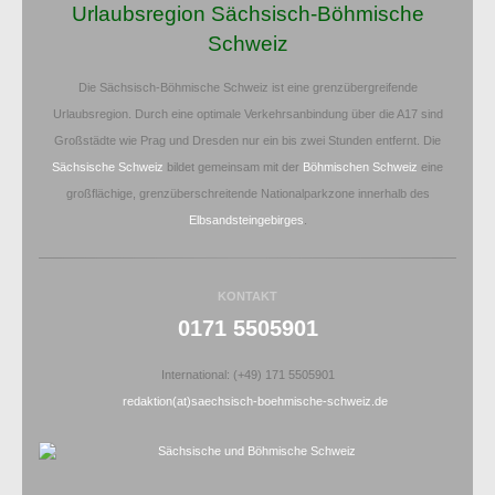
Urlaubsregion Sächsisch-Böhmische
Schweiz
Die Sächsisch-Böhmische Schweiz ist eine grenzübergreifende
Urlaubsregion. Durch eine optimale Verkehrsanbindung über die A17 sind
Großstädte wie Prag und Dresden nur ein bis zwei Stunden entfernt. Die
Sächsische Schweiz
bildet gemeinsam mit der
Böhmischen Schweiz
eine
großflächige, grenzüberschreitende Nationalparkzone innerhalb des
Elbsandsteingebirges
.
KONTAKT
0171 5505901
International: (+49) 171 5505901
redaktion(at)saechsisch-boehmische-schweiz.de