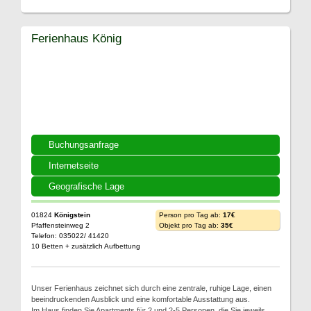
Ferienhaus König
Buchungsanfrage
Internetseite
Geografische Lage
01824
Königstein
Person pro Tag ab:
17€
Pfaffensteinweg 2
Objekt pro Tag ab:
35€
Telefon: 035022/ 41420
10 Betten + zusätzlich Aufbettung
Unser Ferienhaus zeichnet sich durch eine zentrale, ruhige Lage, einen
beeindruckenden Ausblick und eine komfortable Ausstattung aus.
Im Haus finden Sie Apartments für 2 und 2-5 Personen, die Sie jeweils