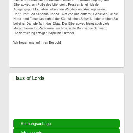
Elberadweg, am Fuße des Lilienstein. Prossen ist ein idealer
Ausgangspunkt zu allen bekannten Wander- und Ausflugszielen.
Der Kurort Bad Schandau ist ca. 3km von uns entfernt. Genießen Sie die
Natur- und Felsenlandschaft der Sächsischen Schweiz, oder erleben Sie
bei einer Dampferfahrt das Elbtal. Der Elberadweg bietet auch viele
Möglichkeiten für Radtouren, auch bis in die Böhmische Schweiz.
Die Vermietung erfolgt für April bis Oktober.
Wir freuen uns auf Ihren Besuch!
Haus of Lords
Buchungsanfrage
Internetseite