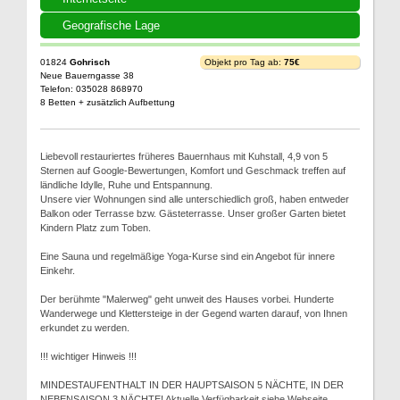
Geografische Lage
01824
Gohrisch
Objekt pro Tag ab:
75€
Neue Bauerngasse 38
Telefon: 035028 868970
8 Betten + zusätzlich Aufbettung
Liebevoll restauriertes früheres Bauernhaus mit Kuhstall, 4,9 von 5
Sternen auf Google-Bewertungen, Komfort und Geschmack treffen auf
ländliche Idylle, Ruhe und Entspannung.
Unsere vier Wohnungen sind alle unterschiedlich groß, haben entweder
Balkon oder Terrasse bzw. Gästeterrasse. Unser großer Garten bietet
Kindern Platz zum Toben.
Eine Sauna und regelmäßige Yoga-Kurse sind ein Angebot für innere
Einkehr.
Der berühmte "Malerweg" geht unweit des Hauses vorbei. Hunderte
Wanderwege und Klettersteige in der Gegend warten darauf, von Ihnen
erkundet zu werden.
!!! wichtiger Hinweis !!!
MINDESTAUFENTHALT IN DER HAUPTSAISON 5 NÄCHTE, IN DER
NEBENSAISON 3 NÄCHTE! Aktuelle Verfügbarkeit siehe Webseite