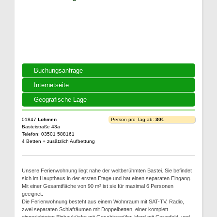
Buchungsanfrage
Internetseite
Geografische Lage
01847
Lohmen
Person pro Tag ab:
30€
Basteistraße 43a
Telefon: 03501 588161
4 Betten + zusätzlich Aufbettung
Unsere Ferienwohnung liegt nahe der weltberühmten Bastei. Sie befindet
sich im Haupthaus in der ersten Etage und hat einen separaten Eingang.
Mit einer Gesamtfläche von 90 m² ist sie für maximal 6 Personen
geeignet.
Die Ferienwohnung besteht aus einem Wohnraum mit SAT-TV, Radio,
zwei separaten Schlafräumen mit Doppelbetten, einer komplett