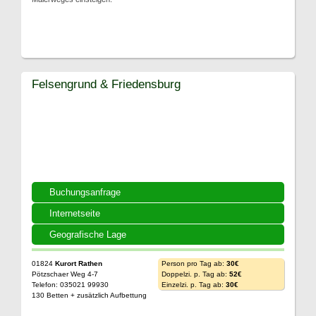
Felsengrund & Friedensburg
Buchungsanfrage
Internetseite
Geografische Lage
01824
Kurort Rathen
Person pro Tag ab:
30€
Pötzschaer Weg 4-7
Doppelzi. p. Tag ab:
52€
Telefon: 035021 99930
Einzelzi. p. Tag ab:
30€
130 Betten + zusätzlich Aufbettung