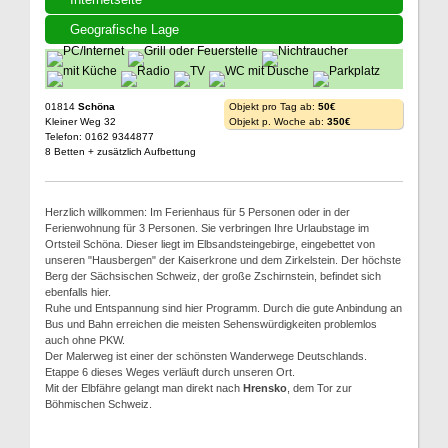
Geografische Lage
01814
Schöna
Objekt pro Tag ab:
50€
Kleiner Weg 32
Objekt p. Woche ab:
350€
Telefon: 0162 9344877
8 Betten + zusätzlich Aufbettung
Herzlich willkommen: Im Ferienhaus für 5 Personen oder in der
Ferienwohnung für 3 Personen. Sie verbringen Ihre Urlaubstage im
Ortsteil Schöna. Dieser liegt im Elbsandsteingebirge, eingebettet von
unseren "Hausbergen" der Kaiserkrone und dem Zirkelstein. Der höchste
Berg der Sächsischen Schweiz, der große Zschirnstein, befindet sich
ebenfalls hier.
Ruhe und Entspannung sind hier Programm. Durch die gute Anbindung an
Bus und Bahn erreichen die meisten Sehenswürdigkeiten problemlos
auch ohne PKW.
Der Malerweg ist einer der schönsten Wanderwege Deutschlands.
Etappe 6 dieses Weges verläuft durch unseren Ort.
Mit der Elbfähre gelangt man direkt nach
Hrensko
, dem Tor zur
Böhmischen Schweiz.