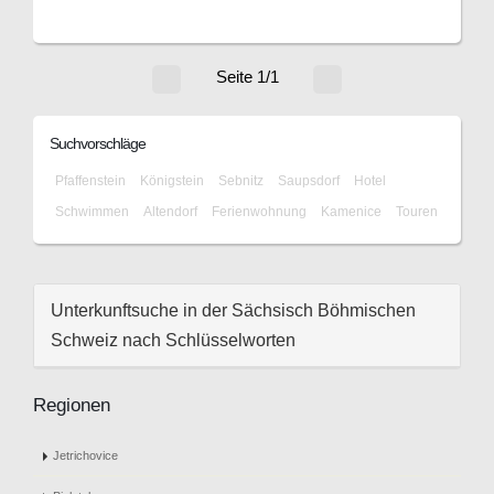
Seite 1/1
Suchvorschläge
Pfaffenstein
Königstein
Sebnitz
Saupsdorf
Hotel
Schwimmen
Altendorf
Ferienwohnung
Kamenice
Touren
Unterkunftsuche in der Sächsisch Böhmischen
Schweiz nach Schlüsselworten
Regionen
Jetrichovice