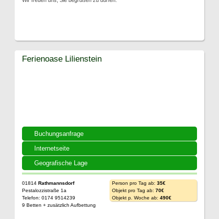
Wir freuen uns, Sie begrüßen zu dürfen.
Ferienoase Lilienstein
Buchungsanfrage
Internetseite
Geografische Lage
01814
Rathmannsdorf
Person pro Tag ab:
35€
Pestalozzistraße 1a
Objekt pro Tag ab:
70€
Telefon: 0174 9514239
Objekt p. Woche ab:
490€
9 Betten + zusätzlich Aufbettung