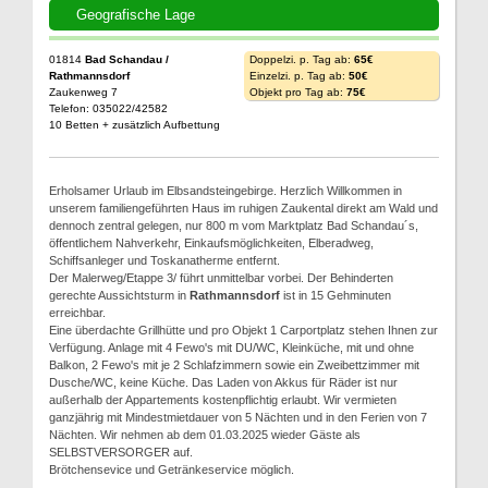
Geografische Lage
01814
Bad Schandau /
Doppelzi. p. Tag ab:
65€
Rathmannsdorf
Einzelzi. p. Tag ab:
50€
Zaukenweg 7
Objekt pro Tag ab:
75€
Telefon: 035022/42582
10 Betten + zusätzlich Aufbettung
Erholsamer Urlaub im Elbsandsteingebirge. Herzlich Willkommen in
unserem familiengeführten Haus im ruhigen Zaukental direkt am Wald und
dennoch zentral gelegen, nur 800 m vom Marktplatz Bad Schandau´s,
öffentlichem Nahverkehr, Einkaufsmöglichkeiten, Elberadweg,
Schiffsanleger und Toskanatherme entfernt.
Der Malerweg/Etappe 3/ führt unmittelbar vorbei. Der Behinderten
gerechte Aussichtsturm in
Rathmannsdorf
ist in 15 Gehminuten
erreichbar.
Eine überdachte Grillhütte und pro Objekt 1 Carportplatz stehen Ihnen zur
Verfügung. Anlage mit 4 Fewo's mit DU/WC, Kleinküche, mit und ohne
Balkon, 2 Fewo's mit je 2 Schlafzimmern sowie ein Zweibettzimmer mit
Dusche/WC, keine Küche. Das Laden von Akkus für Räder ist nur
außerhalb der Appartements kostenpflichtig erlaubt. Wir vermieten
ganzjährig mit Mindestmietdauer von 5 Nächten und in den Ferien von 7
Nächten. Wir nehmen ab dem 01.03.2025 wieder Gäste als
SELBSTVERSORGER auf.
Brötchensevice und Getränkeservice möglich.