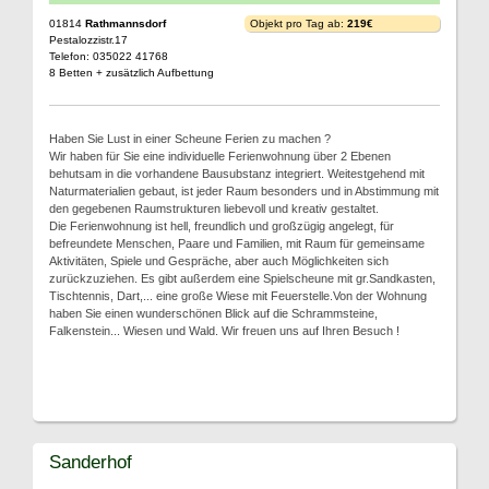
01814
Rathmannsdorf
Objekt pro Tag ab:
219€
Pestalozzistr.17
Telefon: 035022 41768
8 Betten + zusätzlich Aufbettung
Haben Sie Lust in einer Scheune Ferien zu machen ?
Wir haben für Sie eine individuelle Ferienwohnung über 2 Ebenen
behutsam in die vorhandene Bausubstanz integriert. Weitestgehend mit
Naturmaterialien gebaut, ist jeder Raum besonders und in Abstimmung mit
den gegebenen Raumstrukturen liebevoll und kreativ gestaltet.
Die Ferienwohnung ist hell, freundlich und großzügig angelegt, für
befreundete Menschen, Paare und Familien, mit Raum für gemeinsame
Aktivitäten, Spiele und Gespräche, aber auch Möglichkeiten sich
zurückzuziehen. Es gibt außerdem eine Spielscheune mit gr.Sandkasten,
Tischtennis, Dart,... eine große Wiese mit Feuerstelle.Von der Wohnung
haben Sie einen wunderschönen Blick auf die Schrammsteine,
Falkenstein... Wiesen und Wald. Wir freuen uns auf Ihren Besuch !
Sanderhof