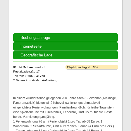
Buchungsanfrage
Internetseite
Geografische Lage
01814
Rathmannsdorf
Objekt pro Tag ab:
90€
Pestalozzistraße 17
Telefon: 035022 41768
2 Betten + zusätzlich Aufbettung
In einem wunderschön gelegenen 200 Jahre alten 3-Seitenhof (Alleinlage,
Panoramablick) bieten wir 2 liebevoll sanierte, geschmackvoll
eingerichtete Ferienwohnungen. Familienfreundlich, für trübe Tage steht
eine Spielscheune mit Tischtennis, Federball, Dart u.v.m. für die Gäste
bereit. Vermietung ganzjährig.
1 Ferienwohnung 76 qm (Ferienobjekt 1 pro Tag ab 68 Euro), 1
Wohnraum, 2 Schlafräume, 4 bis 6 Personen, Sauna (4 Euro pro Pers.)
1 Ferienwohnung 52 qm (Ferienobjekt 2 pro Tag ab 44 Euro), 1