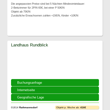
Die angepassten Preise sind bei 5 Nächten Mindestmietdauer:
2-Bettzimmer für 2P/N 65€, bei einer P 50€/N
Objekt ab 75€/N
Zusätzliche Erwachsenen zahlen +15€/N, Kinder +10€/N
Landhaus Rundblick
Buchungsanfrage
Internetseite
Geografische Lage
01814
Rathmannsdorf
Objekt p. Woche ab:
416€