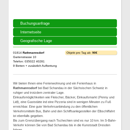
Buchungsanfrage
Internetseite
Geografische Lage
01814
Rathmannsdorf
Objekt pro Tag ab:
90€
Gartenstrasse 10
Telefon: 035022 40281
9 Betten + zusätzlich Aufbettung
Wir bieten Ihnen eine Ferienwohnung und ein Ferienhaus in
Rathmannsdorf
bei Bad Schandau in der Sächsischen Schweiz in
ruhiger und trotzdem zentraler Lage.
Einkaufsmöglichkeiten wie Fleischer, Bäcker, Einkaufsmarkt (Penny und
Lidl), eine Gaststätte ind eine Pizzeria sind in wenigen Minuten zu Fuß
erreichbar. Eine gute Verkehrsanbindung zu den öffentlichen
Verkehrsmitteln Bus, Bahn und den Schiffsanlegestellen der Elbschiffahrt
ist ebenfalls gegeben.
Bis zum Grenzübergang nach Tschechien sind es nur 10 km. Im S-Bahn-
Verkehr können Sie von Bad Schandau bis in die Kunststadt Dresden
fahren.