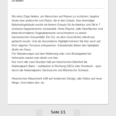
24 Betten
Wo einst Züge hielten, um Menschen auf Reisen zu schicken, beginnt
heute eine andere Art von Reise: die in den Urlaub. Das ehemalige
Bahnhofsgebäude wurde mit feinem Gespür für Architektur und Stil in 7
exklusive Appartements verwandelt. Hohe Räume, edle Oberflächen und
liebevoll erhaltene Originalelemente verschmelzen zu einem
harmonischen Gesamtbild. Ein Ort, an dem Geschichte stilvoll neu
gedacht wurde. Und als besonderes Highlight können Sie hier auch auf
Ihrer eigenen Terrasse entspannen. Gästekinder lieben den Spielplatz
direkt am Haus.
Für Wanderungen auf dem Malerweg oder zum Brandgebiet bei
Hohnstein startet man direkt von hier.
Nur noch alle zwei Stunden hält am historischen Bahnhof die
Nationalpark-Bahn – wahlweise in Richtung Děčín oder Rumburk - quer
durch die Nationalparks Sächsische und Böhmische Schweiz.
Historisches Mauerwerk trifft auf modernes Design, alte Gleise auf neue
Wege. Und mitten drin: du.
Seite 1/1