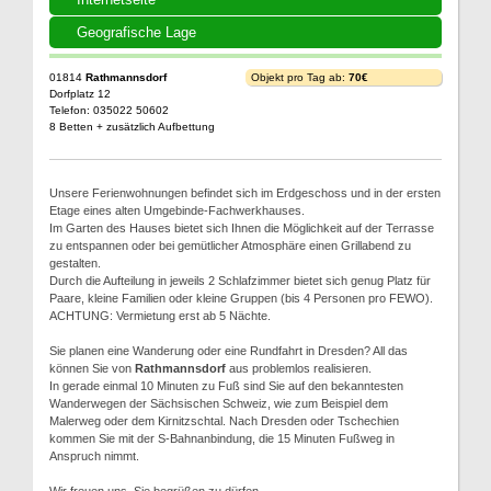
Geografische Lage
01814
Rathmannsdorf
Objekt pro Tag ab:
70€
Dorfplatz 12
Telefon: 035022 50602
8 Betten + zusätzlich Aufbettung
Unsere Ferienwohnungen befindet sich im Erdgeschoss und in der ersten
Etage eines alten Umgebinde-Fachwerkhauses.
Im Garten des Hauses bietet sich Ihnen die Möglichkeit auf der Terrasse
zu entspannen oder bei gemütlicher Atmosphäre einen Grillabend zu
gestalten.
Durch die Aufteilung in jeweils 2 Schlafzimmer bietet sich genug Platz für
Paare, kleine Familien oder kleine Gruppen (bis 4 Personen pro FEWO).
ACHTUNG: Vermietung erst ab 5 Nächte.
Sie planen eine Wanderung oder eine Rundfahrt in Dresden? All das
können Sie von
Rathmannsdorf
aus problemlos realisieren.
In gerade einmal 10 Minuten zu Fuß sind Sie auf den bekanntesten
Wanderwegen der Sächsischen Schweiz, wie zum Beispiel dem
Malerweg oder dem Kirnitzschtal. Nach Dresden oder Tschechien
kommen Sie mit der S-Bahnanbindung, die 15 Minuten Fußweg in
Anspruch nimmt.