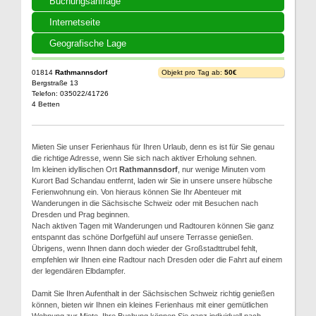
Buchungsanfrage
Internetseite
Geografische Lage
01814
Rathmannsdorf
Objekt pro Tag ab:
50€
Bergstraße 13
Telefon: 035022/41726
4 Betten
Mieten Sie unser Ferienhaus für Ihren Urlaub, denn es ist für Sie genau
die richtige Adresse, wenn Sie sich nach aktiver Erholung sehnen.
Im kleinen idyllischen Ort
Rathmannsdorf
, nur wenige Minuten vom
Kurort Bad Schandau entfernt, laden wir Sie in unsere unsere hübsche
Ferienwohnung ein. Von hieraus können Sie Ihr Abenteuer mit
Wanderungen in die Sächsische Schweiz oder mit Besuchen nach
Dresden und Prag beginnen.
Nach aktiven Tagen mit Wanderungen und Radtouren können Sie ganz
entspannt das schöne Dorfgefühl auf unsere Terrasse genießen.
Übrigens, wenn Ihnen dann doch wieder der Großstadttrubel fehlt,
empfehlen wir Ihnen eine Radtour nach Dresden oder die Fahrt auf einem
der legendären Elbdampfer.
Damit Sie Ihren Aufenthalt in der Sächsischen Schweiz richtig genießen
können, bieten wir Ihnen ein kleines Ferienhaus mit einer gemütlichen