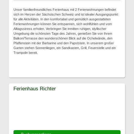
Unser familienfreundliches Ferienhaus mit 2 Ferienwohnungen befindet
sich im Herzen der Sächsischen Schweiz und ist idealer Ausgangspunkt
für alle Aktivitäten. In den komfortabel und gemütlich ausgestatteten
Ferienwohnungen können Sie entspannen, sich wohlfühlen und vom
Alltagsstress erholen. Verbringen Sie inmitten ruhigen, idyllischer
Umgebung die schönsten Tage des Jahres, genießen Sie von Ihrem
Balkon/Terrasse den wunderschönen Blick auf die Ochelwände, den
Pfaffenstein mit der Barbarine und den Papststein. In unserem großer
Garten stehen Sonnenliegen, ein Sandkasten, Grill, Feuerstelle und ein
Trampolin bereit.
Ferienhaus Richter