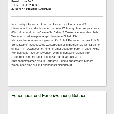
Pestalozzistraße 5
Telefon: 035022-42922
20 Betten + zusätzlich Aufbettung
Nach völliger Rekonstruktion und Umbau des Hauses sind 3
Maisonettenkomfortwohnungen und eine Wohnung ohne Treppe von ca.
65 -148 qm und mit großem möbl. Balkon 7 Terrasse entstanden. Jede
Wohnung ist eine eigene abgeschlossene Einheit. Die
Nichtraucherferienwohnungen sind für 2 bis 9 Personen und mit 1 bis 5
Schlafräumen ausgestattet. Zustellbetten sind möglich. Die Schlafräume
sind z. T. im Dachgeschoß und mit einer gut begehbaren Treppe (keine
Wendeltreppe) aus der jeweiligen Wohnungen zu erreichen. Alle
Lattenroste sind mit Kopfteil und Härtegrad verstellbar, die
Kaltschaumatratzen sind in Härtegrad 2 und 3 ausgewählt. Unsere
Wohnungen sind alle im Landhausstil eingerichtet.
Ferienhaus und Ferienwohnung Büttner