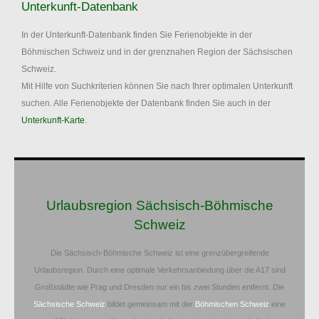
Unterkunft-Datenbank
In der Unterkunft-Datenbank finden Sie Ferienobjekte in der
Böhmischen Schweiz und in der grenznahen Region der Sächsischen
Schweiz.
Mit Hilfe von Suchkriterien können Sie nach Ihrer optimalen Unterkunft
suchen. Alle Ferienobjekte der Datenbank finden Sie auch in der
Unterkunft-Karte
.
Urlaubsregion Sächsisch-Böhmische
Schweiz
Die Sächsisch-Böhmische Schweiz ist eine grenzübergreifende
Urlaubsregion. Durch eine optimale Verkehrsanbindung über die A17 sind
Großstädte wie Prag und Dresden nur ein bis zwei Stunden entfernt. Die
Sächsische Schweiz
bildet gemeinsam mit der
Böhmischen Schweiz
eine