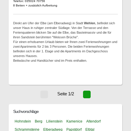
Telefon: 035024 70756
8 Betten + zusätzlich Aufbettung
Direkt am Ufer der Elbe (am Elberadweg) in Stadt
Wehlen
, befindet sich
unser Haus in ruhiger zentraler Südlage. Von der Terrasse und den
Ferienquatieren blicken Sie auf die Elbe, das Basteimassiv und die für
ihren Sandstein berühmten "Weissen Brüche".
Für einen erholsamen Urlaub bieten wir Ihnen zwei Ferienwohnungen und
zwei Apartments für 2 bis 3 Personen. Die beiden Ferienwohnungen
befinden sich in der 1. Etage und die Apartments im Dachgeschoss
unseres Hauses.
Bettwäsche und Handtücher sind im Preis enthalten.
Seite 1/2
Suchvorschläge
Hohnstein
Berg
Lilienstein
Kamenice
Altendorf
Schrammsteine
Elberadweg
Papstdorf
Elbtal