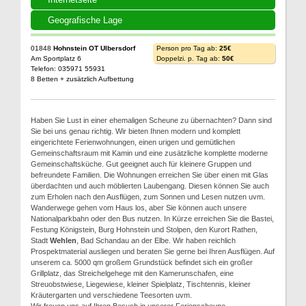
Geografische Lage
01848
Hohnstein OT Ulbersdorf
Person pro Tag ab:
25€
Am Sportplatz 6
Doppelzi. p. Tag ab:
50€
Telefon: 035971 55931
8 Betten + zusätzlich Aufbettung
Haben Sie Lust in einer ehemaligen Scheune zu übernachten? Dann sind
Sie bei uns genau richtig. Wir bieten Ihnen modern und komplett
eingerichtete Ferienwohnungen, einen urigen und gemütlichen
Gemeinschaftsraum mit Kamin und eine zusätzliche komplette moderne
Gemeinschaftsküche. Gut geeignet auch für kleinere Gruppen und
befreundete Familien. Die Wohnungen erreichen Sie über einen mit Glas
überdachten und auch möblierten Laubengang. Diesen können Sie auch
zum Erholen nach den Ausflügen, zum Sonnen und Lesen nutzen uvm.
Wanderwege gehen vom Haus los, aber Sie können auch unsere
Nationalparkbahn oder den Bus nutzen. In Kürze erreichen Sie die Bastei,
Festung Königstein, Burg Hohnstein und Stolpen, den Kurort Rathen,
Stadt
Wehlen
, Bad Schandau an der Elbe. Wir haben reichlich
Prospektmaterial ausliegen und beraten Sie gerne bei Ihren Ausflügen. Auf
unserem ca. 5000 qm großem Grundstück befindet sich ein großer
Grillplatz, das Streichelgehege mit den Kamerunschafen, eine
Streuobstwiese, Liegewiese, kleiner Spielplatz, Tischtennis, kleiner
Kräutergarten und verschiedene Teesorten uvm.