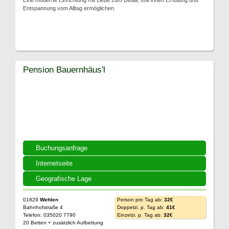
Eine moderne Einrichtung mit Liebe zum Detail, soll Ihnen Erholung und
Entspannung vom Alltag ermöglichen.
Pension Bauernhäus'l
Buchungsanfrage
Internetseite
Geografische Lage
01829
Wehlen
Person pro Tag ab:
32€
Bahnhofstraße 4
Doppelzi. p. Tag ab:
41€
Telefon: 035020 7790
Einzelzi. p. Tag ab:
32€
20 Betten + zusätzlich Aufbettung