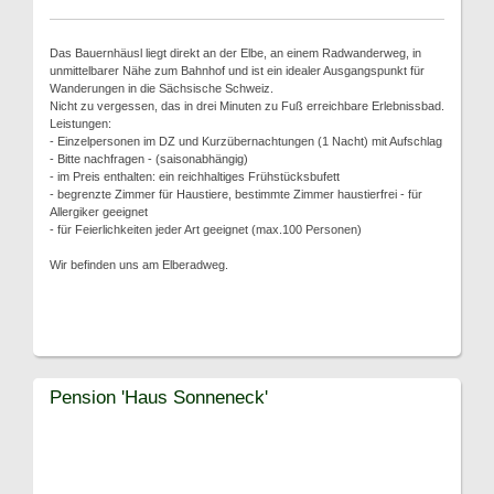
Das Bauernhäusl liegt direkt an der Elbe, an einem Radwanderweg, in
unmittelbarer Nähe zum Bahnhof und ist ein idealer Ausgangspunkt für
Wanderungen in die Sächsische Schweiz.
Nicht zu vergessen, das in drei Minuten zu Fuß erreichbare Erlebnissbad.
Leistungen:
- Einzelpersonen im DZ und Kurzübernachtungen (1 Nacht) mit Aufschlag
- Bitte nachfragen - (saisonabhängig)
- im Preis enthalten: ein reichhaltiges Frühstücksbufett
- begrenzte Zimmer für Haustiere, bestimmte Zimmer haustierfrei - für
Allergiker geeignet
- für Feierlichkeiten jeder Art geeignet (max.100 Personen)
Wir befinden uns am Elberadweg.
Pension 'Haus Sonneneck'