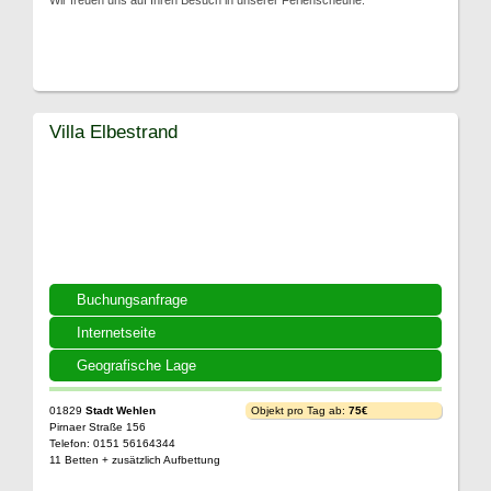
Wir freuen uns auf Ihren Besuch in unserer Ferienscheune.
Villa Elbestrand
Buchungsanfrage
Internetseite
Geografische Lage
01829
Stadt Wehlen
Objekt pro Tag ab:
75€
Pirnaer Straße 156
Telefon: 0151 56164344
11 Betten + zusätzlich Aufbettung