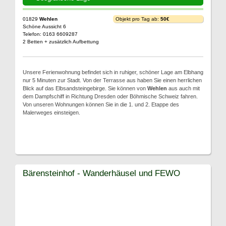
01829
Wehlen
Objekt pro Tag ab:
50€
Schöne Aussicht 6
Telefon: 0163 6609287
2 Betten + zusätzlich Aufbettung
Unsere Ferienwohnung befindet sich in ruhiger, schöner Lage am Elbhang
nur 5 Minuten zur Stadt. Von der Terrasse aus haben Sie einen herrlichen
Blick auf das Elbsandsteingebirge. Sie können von
Wehlen
aus auch mit
dem Dampfschiff in Richtung Dresden oder Böhmische Schweiz fahren.
Von unseren Wohnungen können Sie in die 1. und 2. Etappe des
Malerweges einsteigen.
Bärensteinhof - Wanderhäusel und FEWO