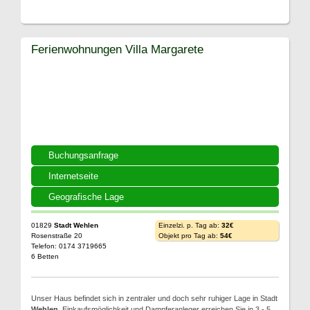
Ferienwohnungen Villa Margarete
Buchungsanfrage
Internetseite
Geografische Lage
01829
Stadt Wehlen
Einzelzi. p. Tag ab:
32€
Rosenstraße 20
Objekt pro Tag ab:
54€
Telefon: 0174 3719665
6 Betten
Unser Haus befindet sich in zentraler und doch sehr ruhiger Lage in Stadt
Wehlen
. Einkaufsmöglichkeit und Dampferanleger erreichen Sie in 3 - 5