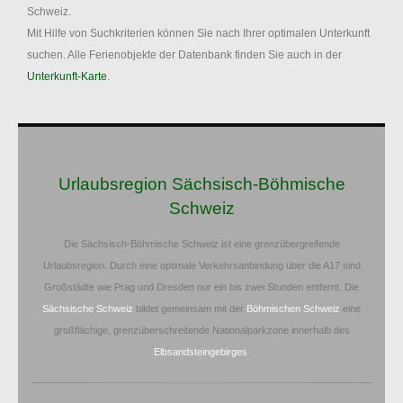
Schweiz.
Mit Hilfe von Suchkriterien können Sie nach Ihrer optimalen Unterkunft
suchen. Alle Ferienobjekte der Datenbank finden Sie auch in der
Unterkunft-Karte
.
Urlaubsregion Sächsisch-Böhmische
Schweiz
Die Sächsisch-Böhmische Schweiz ist eine grenzübergreifende
Urlaubsregion. Durch eine optimale Verkehrsanbindung über die A17 sind
Großstädte wie Prag und Dresden nur ein bis zwei Stunden entfernt. Die
Sächsische Schweiz
bildet gemeinsam mit der
Böhmischen Schweiz
eine
großflächige, grenzüberschreitende Nationalparkzone innerhalb des
Elbsandsteingebirges
.