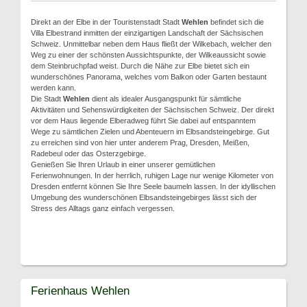
Direkt an der Elbe in der Touristenstadt Stadt
Wehlen
befindet sich die
Villa Elbestrand inmitten der einzigartigen Landschaft der Sächsischen
Schweiz. Unmittelbar neben dem Haus fließt der Wilkebach, welcher den
Weg zu einer der schönsten Aussichtspunkte, der Wilkeaussicht sowie
dem Steinbruchpfad weist. Durch die Nähe zur Elbe bietet sich ein
wunderschönes Panorama, welches vom Balkon oder Garten bestaunt
werden kann.
Die Stadt
Wehlen
dient als idealer Ausgangspunkt für sämtliche
Aktivitäten und Sehenswürdigkeiten der Sächsischen Schweiz. Der direkt
vor dem Haus liegende Elberadweg führt Sie dabei auf entspanntem
Wege zu sämtlichen Zielen und Abenteuern im Elbsandsteingebirge. Gut
zu erreichen sind von hier unter anderem Prag, Dresden, Meißen,
Radebeul oder das Osterzgebirge.
Genießen Sie Ihren Urlaub in einer unserer gemütlichen
Ferienwohnungen. In der herrlich, ruhigen Lage nur wenige Kilometer von
Dresden entfernt können Sie Ihre Seele baumeln lassen. In der idyllischen
Umgebung des wunderschönen Elbsandsteingebirges lässt sich der
Stress des Alltags ganz einfach vergessen.
Ferienhaus Wehlen