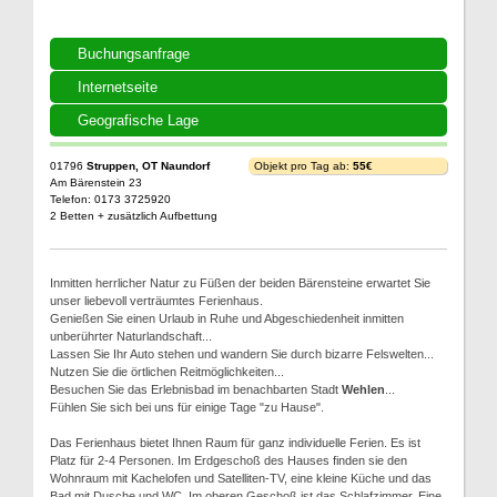
Buchungsanfrage
Internetseite
Geografische Lage
01796
Struppen, OT Naundorf
Objekt pro Tag ab:
55€
Am Bärenstein 23
Telefon: 0173 3725920
2 Betten + zusätzlich Aufbettung
Inmitten herrlicher Natur zu Füßen der beiden Bärensteine erwartet Sie
unser liebevoll verträumtes Ferienhaus.
Genießen Sie einen Urlaub in Ruhe und Abgeschiedenheit inmitten
unberührter Naturlandschaft...
Lassen Sie Ihr Auto stehen und wandern Sie durch bizarre Felswelten...
Nutzen Sie die örtlichen Reitmöglichkeiten...
Besuchen Sie das Erlebnisbad im benachbarten Stadt
Wehlen
...
Fühlen Sie sich bei uns für einige Tage "zu Hause".
Das Ferienhaus bietet Ihnen Raum für ganz individuelle Ferien. Es ist
Platz für 2-4 Personen. Im Erdgeschoß des Hauses finden sie den
Wohnraum mit Kachelofen und Satelliten-TV, eine kleine Küche und das
Bad mit Dusche und WC. Im oberen Geschoß ist das Schlafzimmer. Eine