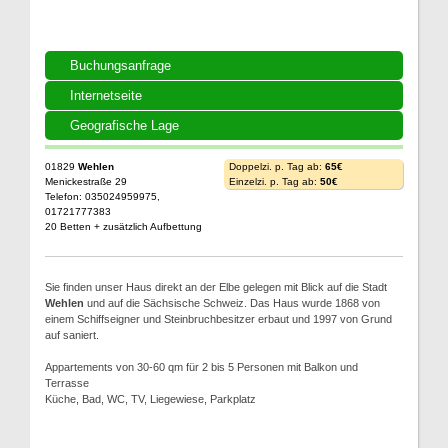
Buchungsanfrage
Internetseite
Geografische Lage
01829
Wehlen
Doppelzi. p. Tag ab:
65€
Menickestraße 29
Einzelzi. p. Tag ab:
50€
Telefon: 035024959975,
01721777383
20 Betten + zusätzlich Aufbettung
Sie finden unser Haus direkt an der Elbe gelegen mit Blick auf die Stadt
Wehlen
und auf die Sächsische Schweiz. Das Haus wurde 1868 von
einem Schiffseigner und Steinbruchbesitzer erbaut und 1997 von Grund
auf saniert.
Appartements von 30-60 qm für 2 bis 5 Personen mit Balkon und
Terrasse
Küche, Bad, WC, TV, Liegewiese, Parkplatz