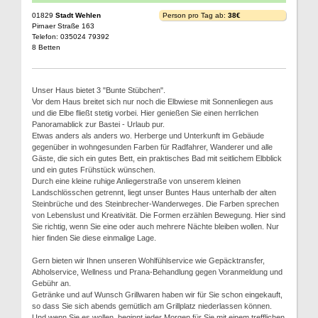
01829
Stadt Wehlen
Person pro Tag ab:
38€
Pirnaer Straße 163
Telefon: 035024 79392
8 Betten
Unser Haus bietet 3 "Bunte Stübchen".
Vor dem Haus breitet sich nur noch die Elbwiese mit Sonnenliegen aus
und die Elbe fließt stetig vorbei. Hier genießen Sie einen herrlichen
Panoramablick zur Bastei - Urlaub pur.
Etwas anders als anders wo. Herberge und Unterkunft im Gebäude
gegenüber in wohngesunden Farben für Radfahrer, Wanderer und alle
Gäste, die sich ein gutes Bett, ein praktisches Bad mit seitlichem Elbblick
und ein gutes Frühstück wünschen.
Durch eine kleine ruhige Anliegerstraße von unserem kleinen
Landschlösschen getrennt, liegt unser Buntes Haus unterhalb der alten
Steinbrüche und des Steinbrecher-Wanderweges. Die Farben sprechen
von Lebenslust und Kreativität. Die Formen erzählen Bewegung. Hier sind
Sie richtig, wenn Sie eine oder auch mehrere Nächte bleiben wollen. Nur
hier finden Sie diese einmalige Lage.
Gern bieten wir Ihnen unseren Wohlfühlservice wie Gepäcktransfer,
Abholservice, Wellness und Prana-Behandlung gegen Voranmeldung und
Gebühr an.
Getränke und auf Wunsch Grillwaren haben wir für Sie schon eingekauft,
so dass Sie sich abends gemütlich am Grillplatz niederlassen können.
Und wenn Sie es wollen, beginnt jeder Morgen für Sie mit einem trefflichen