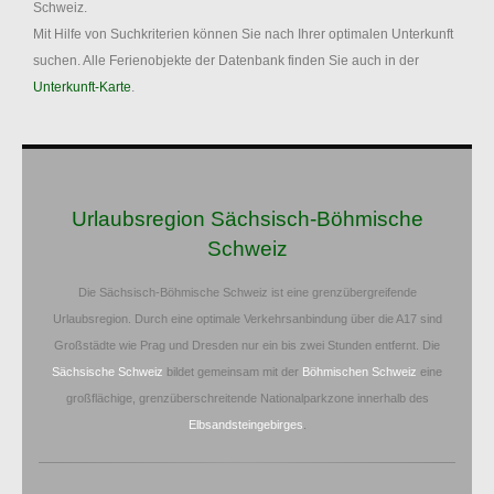
Schweiz.
Mit Hilfe von Suchkriterien können Sie nach Ihrer optimalen Unterkunft
suchen. Alle Ferienobjekte der Datenbank finden Sie auch in der
Unterkunft-Karte
.
Urlaubsregion Sächsisch-Böhmische
Schweiz
Die Sächsisch-Böhmische Schweiz ist eine grenzübergreifende
Urlaubsregion. Durch eine optimale Verkehrsanbindung über die A17 sind
Großstädte wie Prag und Dresden nur ein bis zwei Stunden entfernt. Die
Sächsische Schweiz
bildet gemeinsam mit der
Böhmischen Schweiz
eine
großflächige, grenzüberschreitende Nationalparkzone innerhalb des
Elbsandsteingebirges
.