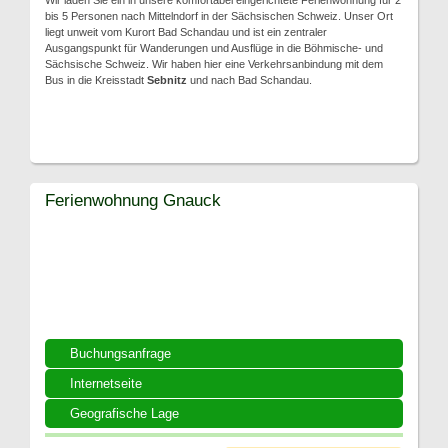
Wir laden Sie ein in unsere komfortabel eingerichtete Ferienwohnung für 2
bis 5 Personen nach Mittelndorf in der Sächsischen Schweiz. Unser Ort
liegt unweit vom Kurort Bad Schandau und ist ein zentraler
Ausgangspunkt für Wanderungen und Ausflüge in die Böhmische- und
Sächsische Schweiz. Wir haben hier eine Verkehrsanbindung mit dem
Bus in die Kreisstadt
Sebnitz
und nach Bad Schandau.
Ferienwohnung Gnauck
Buchungsanfrage
Internetseite
Geografische Lage