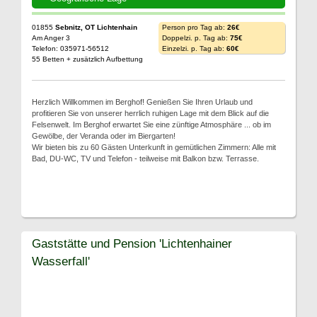
01855
Sebnitz, OT Lichtenhain
Person pro Tag ab:
26€
Am Anger 3
Doppelzi. p. Tag ab:
75€
Telefon: 035971-56512
Einzelzi. p. Tag ab:
60€
55 Betten + zusätzlich Aufbettung
Herzlich Willkommen im Berghof! Genießen Sie Ihren Urlaub und
profitieren Sie von unserer herrlich ruhigen Lage mit dem Blick auf die
Felsenwelt. Im Berghof erwartet Sie eine zünftige Atmosphäre ... ob im
Gewölbe, der Veranda oder im Biergarten!
Wir bieten bis zu 60 Gästen Unterkunft in gemütlichen Zimmern: Alle mit
Bad, DU-WC, TV und Telefon - teilweise mit Balkon bzw. Terrasse.
Gaststätte und Pension 'Lichtenhainer
Wasserfall'