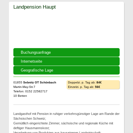
Landpension Haupt
Buchungsanfrage
Internetseite
Geografische Lage
01855
Sebnitz OT Schönbach
Doppelzi. p. Tag ab:
84€
Martin-May-Str.7
Einzelzi. p. Tag ab:
56€
Telefon: 0152 22582717
10 Betten
Landgasthof mit Pension in ruhiger verkehrsgünstiger Lage am Rande der
Sächsischen Schweiz;
Gemütllich eingerichtete Zimmer, sächsische und regionale Küche mit
deftiger Hausmannskost;
Verarbeitung von Produkten aus hauseigener Landwirtschaft;