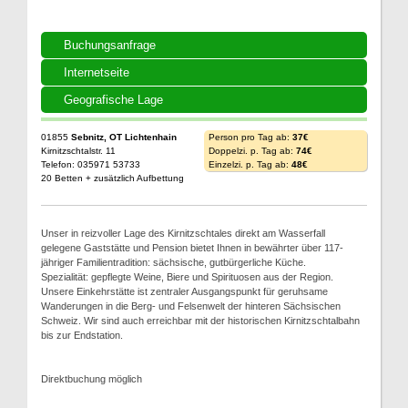
Buchungsanfrage
Internetseite
Geografische Lage
01855
Sebnitz, OT Lichtenhain
Person pro Tag ab:
37€
Kirnitzschtalstr. 11
Doppelzi. p. Tag ab:
74€
Telefon: 035971 53733
Einzelzi. p. Tag ab:
48€
20 Betten + zusätzlich Aufbettung
Unser in reizvoller Lage des Kirnitzschtales direkt am Wasserfall
gelegene Gaststätte und Pension bietet Ihnen in bewährter über 117-
jähriger Familientradition: sächsische, gutbürgerliche Küche.
Spezialität: gepflegte Weine, Biere und Spirituosen aus der Region.
Unsere Einkehrstätte ist zentraler Ausgangspunkt für geruhsame
Wanderungen in die Berg- und Felsenwelt der hinteren Sächsischen
Schweiz. Wir sind auch erreichbar mit der historischen Kirnitzschtalbahn
bis zur Endstation.
Direktbuchung möglich