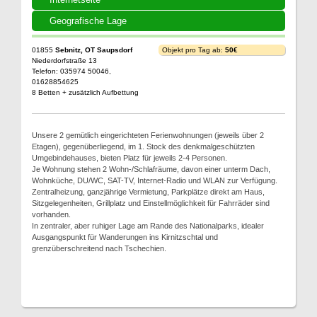
Geografische Lage
01855
Sebnitz, OT Saupsdorf
Objekt pro Tag ab:
50€
Niederdorfstraße 13
Telefon: 035974 50046,
01628854625
8 Betten + zusätzlich Aufbettung
Unsere 2 gemütlich eingerichteten Ferienwohnungen (jeweils über 2
Etagen), gegenüberliegend, im 1. Stock des denkmalgeschützten
Umgebindehauses, bieten Platz für jeweils 2-4 Personen.
Je Wohnung stehen 2 Wohn-/Schlafräume, davon einer unterm Dach,
Wohnküche, DU/WC, SAT-TV, Internet-Radio und WLAN zur Verfügung.
Zentralheizung, ganzjährige Vermietung, Parkplätze direkt am Haus,
Sitzgelegenheiten, Grillplatz und Einstellmöglichkeit für Fahrräder sind
vorhanden.
In zentraler, aber ruhiger Lage am Rande des Nationalparks, idealer
Ausgangspunkt für Wanderungen ins Kirnitzschtal und
grenzüberschreitend nach Tschechien.