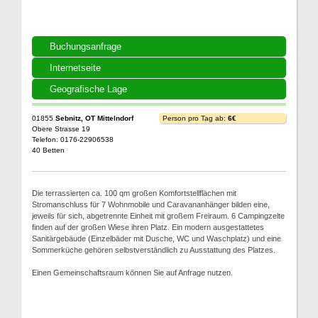
Buchungsanfrage
Internetseite
Geografische Lage
01855
Sebnitz, OT Mittelndorf
Person pro Tag ab:
6€
Obere Strasse 19
Telefon: 0176-22906538
40 Betten
Die terrassierten ca. 100 qm großen Komfortstellflächen mit
Stromanschluss für 7 Wohnmobile und Caravananhänger bilden eine,
jeweils für sich, abgetrennte Einheit mit großem Freiraum. 6 Campingzelte
finden auf der großen Wiese ihren Platz. Ein modern ausgestattetes
Sanitärgebäude (Einzelbäder mit Dusche, WC und Waschplatz) und eine
Sommerküche gehören selbstverständlich zu Ausstattung des Platzes.
Einen Gemeinschaftsraum können Sie auf Anfrage nutzen.