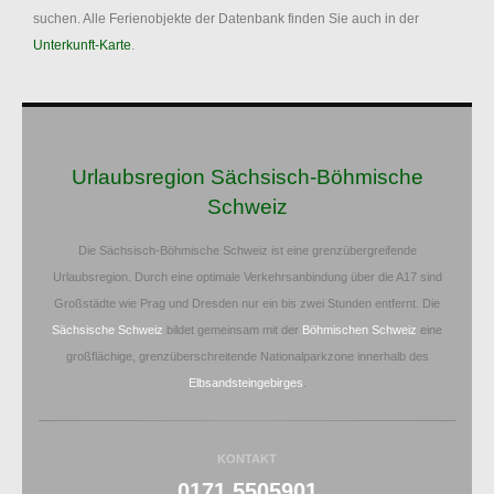
suchen. Alle Ferienobjekte der Datenbank finden Sie auch in der
Unterkunft-Karte
.
Urlaubsregion Sächsisch-Böhmische
Schweiz
Die Sächsisch-Böhmische Schweiz ist eine grenzübergreifende
Urlaubsregion. Durch eine optimale Verkehrsanbindung über die A17 sind
Großstädte wie Prag und Dresden nur ein bis zwei Stunden entfernt. Die
Sächsische Schweiz
bildet gemeinsam mit der
Böhmischen Schweiz
eine
großflächige, grenzüberschreitende Nationalparkzone innerhalb des
Elbsandsteingebirges
.
KONTAKT
0171 5505901