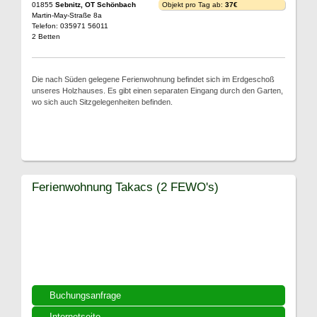
01855
Sebnitz, OT Schönbach
Objekt pro Tag ab:
37€
Martin-May-Straße 8a
Telefon: 035971 56011
2 Betten
Die nach Süden gelegene Ferienwohnung befindet sich im Erdgeschoß
unseres Holzhauses. Es gibt einen separaten Eingang durch den Garten,
wo sich auch Sitzgelegenheiten befinden.
Ferienwohnung Takacs (2 FEWO's)
Buchungsanfrage
Internetseite