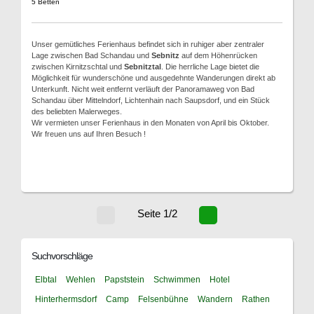
5 Betten
Unser gemütliches Ferienhaus befindet sich in ruhiger aber zentraler
Lage zwischen Bad Schandau und
Sebnitz
auf dem Höhenrücken
zwischen Kirnitzschtal und
Sebnitztal
. Die herrliche Lage bietet die
Möglichkeit für wunderschöne und ausgedehnte Wanderungen direkt ab
Unterkunft. Nicht weit entfernt verläuft der Panoramaweg von Bad
Schandau über Mittelndorf, Lichtenhain nach Saupsdorf, und ein Stück
des beliebten Malerweges.
Wir vermieten unser Ferienhaus in den Monaten von April bis Oktober.
Wir freuen uns auf Ihren Besuch !
Seite 1/2
Suchvorschläge
Elbtal
Wehlen
Papststein
Schwimmen
Hotel
Hinterhermsdorf
Camp
Felsenbühne
Wandern
Rathen