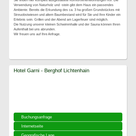
Sie finden hier komplett ausgestattete Komfortferienwohnungen vor. Die
Verwendung von Naturholz und -stein gibt dem Haus ein passendes
Ambiente. Bereits die Erkundung des ca. 3 ha großen Grundstückes mit
Streuobstwiesen und altem Baumbestand wird für Sie und Ihre Kinder ein
Erlebnis sein. Grillen und der Abend am Lagerfeuer sind möglich.
Die Nutzung unserer kleinen Schwimmhalle und der Sauna können Ihren
Aufenthalt bei uns abrunden.
Wir freuen uns auf Ihre Anfrage.
Hotel Garni - Berghof Lichtenhain
Buchungsanfrage
Internetseite
Geografische Lage