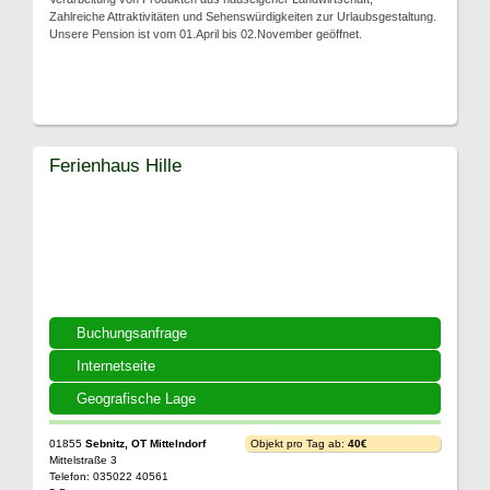
Zahlreiche Attraktivitäten und Sehenswürdigkeiten zur Urlaubsgestaltung.
Unsere Pension ist vom 01.April bis 02.November geöffnet.
Ferienhaus Hille
Buchungsanfrage
Internetseite
Geografische Lage
01855
Sebnitz, OT Mittelndorf
Objekt pro Tag ab:
40€
Mittelstraße 3
Telefon: 035022 40561