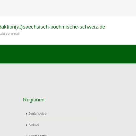
daktion(at)saechsisch-boehmische-schweiz.de
akt per e-mail
Regionen
Jetrichovice
Bielatal