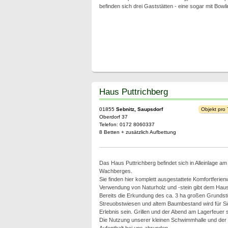
befinden sich drei Gaststätten - eine sogar mit Bowl
Haus Puttrichberg
01855
Sebnitz, Saupsdorf
Objekt pro
Oberdorf 37
Telefon: 0172 8060337
8 Betten + zusätzlich Aufbettung
Das Haus Puttrichberg befindet sich in Alleinlage a
Wachberges.
Sie finden hier komplett ausgestattete Komfortferie
Verwendung von Naturholz und -stein gibt dem Hau
Bereits die Erkundung des ca. 3 ha großen Grundst
Streuobstwiesen und altem Baumbestand wird für Sie
Erlebnis sein. Grillen und der Abend am Lagerfeuer s
Die Nutzung unserer kleinen Schwimmhalle und der