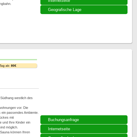
Internetseite
ingbahn.
Geografische Lage
 Tag ab:
80€
m Südhang westlich des
nwohnungen vor. Die
s ein passendes Ambiente.
ückes mit
Buchungsanfrage
 und Ihre Kinder ein
ind möglich.
Internetseite
 Sauna können Ihren