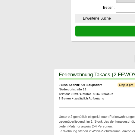
Betten:
Erweiterte Suche
Ferienwohnung Takacs (2 FEWO'
01855
Sebnitz, OT Saupsdorf
Objekt pro
Niederdorfstraße 13
Telefon: 035974 50046, 01628854625
8 Betten + zusätzlich Aufbettung
Unsere 2 gemütlich eingerichteten Ferienwohnungen 
gegenüberliegend, im 1. Stock des denkmalgeschü
bieten Platz für jeweils 2-4 Personen.
Je Wohnung stehen 2 Wohn-/Schlafräume, davon ei