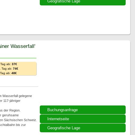
Geografische Lage
iner Wasserfall'
 Tag ab:
37€
. Tag ab:
74€
. Tag ab:
48€
am Wasserfall gelegene
r 117-jähriger
Buchungsanfrage
aus der Region.
für geruhsame
Internetseite
ren Sächsischen Schweiz.
schtalbahn bis zur
Geografische Lage