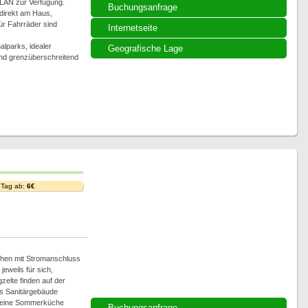
LAN zur Verfügung.
Buchungsanfrage
 direkt am Haus,
für Fahrräder sind
Internetseite
alparks, idealer
Geografische Lage
nd grenzüberschreitend
 Tag ab:
6€
ächen mit Stromanschluss
eweils für sich,
zelte finden auf der
es Sanitärgebäude
d eine Sommerküche
Buchungsanfrage