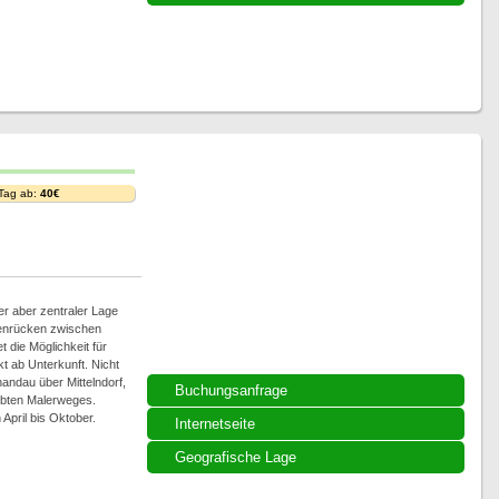
 Tag ab:
40€
er aber zentraler Lage
nrücken zwischen
et die Möglichkeit für
 ab Unterkunft. Nicht
andau über Mittelndorf,
Buchungsanfrage
ebten Malerweges.
April bis Oktober.
Internetseite
Geografische Lage