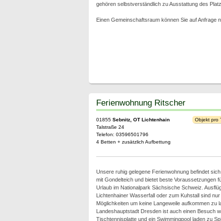
gehören selbstverständlich zu Ausstattung des Plat
Einen Gemeinschaftsraum können Sie auf Anfrage n
Ferienwohnung Ritscher
01855
Sebnitz, OT Lichtenhain
Objekt pro
Talstraße 24
Telefon: 03596501796
4 Betten + zusätzlich Aufbettung
Unsere ruhig gelegene Ferienwohnung befindet sich 
mit Gondelteich und bietet beste Voraussetzungen f
Urlaub im Nationalpark Sächsische Schweiz. Ausflüge
Lichtenhainer Wasserfall oder zum Kuhstall sind nur
Möglichkeiten um keine Langeweile aufkommen zu l
Landeshauptstadt Dresden ist auch einen Besuch we
Tischtennisplatte und ein Swimmingpool laden zu Spi