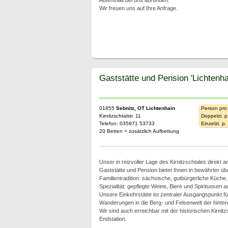
Aufenthalt bei uns abrunden.
Wir freuen uns auf Ihre Anfrage.
Gaststätte und Pension 'Lichtenha
01855
Sebnitz, OT Lichtenhain
Person pro
Kirnitzschtalstr. 11
Doppelzi. p
Telefon: 035971 53733
Einzelzi. p
20 Betten + zusätzlich Aufbettung
Unser in reizvoller Lage des Kirnitzschtales direkt 
Gaststätte und Pension bietet Ihnen in bewährter übe
Familientradition: sächsische, gutbürgerliche Küche.
Spezialität: gepflegte Weine, Biere und Spirituosen 
Unsere Einkehrstätte ist zentraler Ausgangspunkt 
Wanderungen in die Berg- und Felsenwelt der hinte
Wir sind auch erreichbar mit der historischen Kirnitz
Endstation.