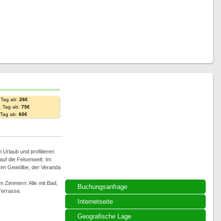
 Tag ab:
26€
. Tag ab:
75€
. Tag ab:
60€
 Urlaub und profitieren
auf die Felsenwelt. Im
b im Gewölbe, der Veranda
n Zimmern: Alle mit Bad,
Buchungsanfrage
Terrasse.
Internetseite
Geografische Lage