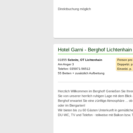
Direktbuchung möglich
Hotel Garni - Berghof Lichtenhain
01855
Sebnitz, OT Lichtenhain
Person pro
Am Anger 3
Doppelzi. p
Telefon: 035971-56512
Einzelzi. p
55 Betten + zusätzlich Aufbettung
Herzlich Willkommen im Berghof! Genießen Sie Ihren
Sie von unserer herrlich ruhigen Lage mit dem Blick 
Berghof erwartet Sie eine zünftige Atmosphäre ... o
oder im Biergarten!
Wir bieten bis zu 60 Gästen Unterkunft in gemütliche
DU-WC, TV und Telefon - teilweise mit Balkon bzw. 