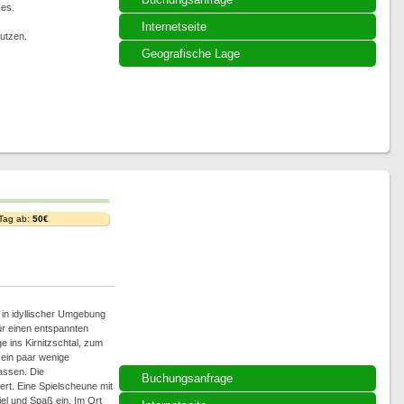
zes.
Internetseite
utzen.
Geografische Lage
 Tag ab:
50€
in idyllischer Umgebung
ür einen entspannten
 ins Kirnitzschtal, zum
 ein paar wenige
assen. Die
Buchungsanfrage
rt. Eine Spielscheune mit
el und Spaß ein. Im Ort