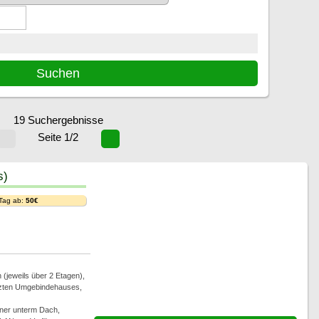
19 Suchergebnisse
Seite 1/2
s)
 Tag ab:
50€
(jeweils über 2 Etagen),
tzten Umgebindehauses,
ner unterm Dach,