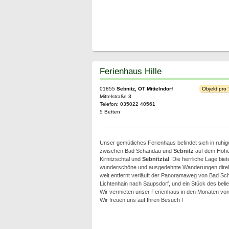
Ferienhaus Hille
01855
Sebnitz, OT Mittelndorf
Objekt pro
Mittelstraße 3
Telefon: 035022 40561
5 Betten
Unser gemütliches Ferienhaus befindet sich in ruhig
zwischen Bad Schandau und
Sebnitz
auf dem Höhe
Kirnitzschtal und
Sebnitztal
. Die herrliche Lage biet
wunderschöne und ausgedehnte Wanderungen direkt
weit entfernt verläuft der Panoramaweg von Bad Sch
Lichtenhain nach Saupsdorf, und ein Stück des beli
Wir vermieten unser Ferienhaus in den Monaten von 
Wir freuen uns auf Ihren Besuch !