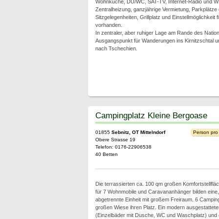
Wohnküche, DU/WC, SAT-TV, Internet-Radio und W
Zentralheizung, ganzjährige Vermietung, Parkplätze
Sitzgelegenheiten, Grillplatz und Einstellmöglichkeit 
vorhanden.
In zentraler, aber ruhiger Lage am Rande des Nation
Ausgangspunkt für Wanderungen ins Kirnitzschtal u
nach Tschechien.
Campingplatz Kleine Bergoase
01855
Sebnitz, OT Mittelndorf
Person pro
Obere Strasse 19
Telefon: 0176-22906538
40 Betten
Die terrassierten ca. 100 qm großen Komfortstellfl
für 7 Wohnmobile und Caravananhänger bilden eine, j
abgetrennte Einheit mit großem Freiraum. 6 Camping
großen Wiese ihren Platz. Ein modern ausgestattet
(Einzelbäder mit Dusche, WC und Waschplatz) un