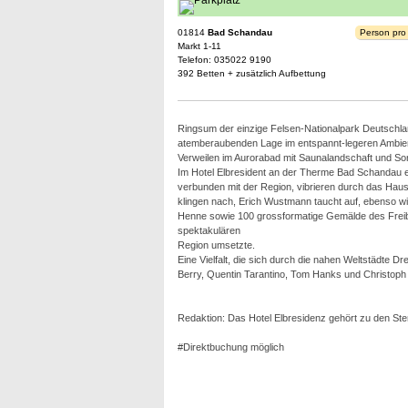
01814
Bad Schandau
Person pro
Markt 1-11
Telefon: 035022 9190
392 Betten + zusätzlich Aufbettung
Ringsum der einzige Felsen-Nationalpark Deutschland
atemberaubenden Lage im entspannt-legeren Ambien
Verweilen im Aurorabad mit Saunalandschaft und So
Im Hotel Elbresident an der Therme Bad Schandau er
verbunden mit der Region, vibrieren durch das Haus
klingen nach, Erich Wustmann taucht auf, ebenso w
Henne sowie 100 grossformatige Gemälde des Freibu
spektakulären
Region umsetzte.
Eine Vielfalt, die sich durch die nahen Weltstädte 
Berry, Quentin Tarantino, Tom Hanks und Christoph
Redaktion: Das Hotel Elbresidenz gehört zu den St
#Direktbuchung möglich