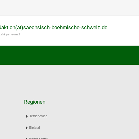
daktion(at)saechsisch-boehmische-schweiz.de
akt per e-mail
Regionen
Jetrichovice
Bielatal