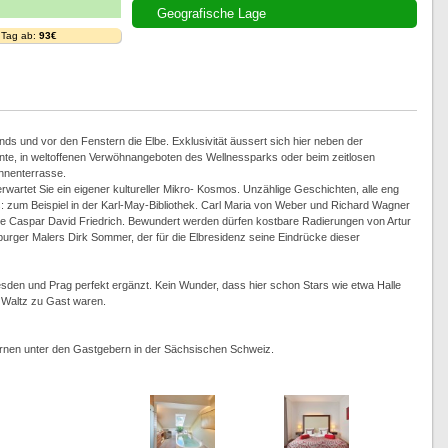
Geografische Lage
 Tag ab:
93€
s und vor den Fenstern die Elbe. Exklusivität äussert sich hier neben der
te, in weltoffenen Verwöhnangeboten des Wellnessparks oder beim zeitlosen
nnenterrasse.
wartet Sie ein eigener kultureller Mikro- Kosmos. Unzählige Geschichten, alle eng
: zum Beispiel in der Karl-May-Bibliothek. Carl Maria von Weber und Richard Wagner
ie Caspar David Friedrich. Bewundert werden dürfen kostbare Radierungen von Artur
rger Malers Dirk Sommer, der für die Elbresidenz seine Eindrücke dieser
Dresden und Prag perfekt ergänzt. Kein Wunder, dass hier schon Stars wie etwa Halle
 Waltz zu Gast waren.
ernen unter den Gastgebern in der Sächsischen Schweiz.