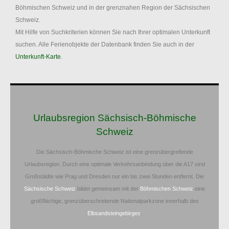
Böhmischen Schweiz und in der grenznahen Region der Sächsischen
Schweiz.
Mit Hilfe von Suchkriterien können Sie nach Ihrer optimalen Unterkunft
suchen. Alle Ferienobjekte der Datenbank finden Sie auch in der
Unterkunft-Karte
.
Urlaubsregion Sächsisch-Böhmische
Schweiz
Die Sächsisch-Böhmische Schweiz ist eine grenzübergreifende
Urlaubsregion. Durch eine optimale Verkehrsanbindung über die A17 sind
Großstädte wie Prag und Dresden nur ein bis zwei Stunden entfernt. Die
Sächsische Schweiz
bildet gemeinsam mit der
Böhmischen Schweiz
eine
großflächige, grenzüberschreitende Nationalparkzone innerhalb des
Elbsandsteingebirges
.