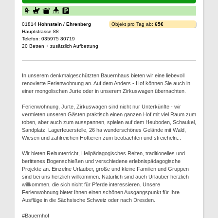
01814
Hohnstein / Ehrenberg
Objekt pro Tag ab:
65€
Hauptstrasse 88
Telefon: 035975 80719
20 Betten + zusätzlich Aufbettung
In unserem denkmalgeschützten Bauernhaus bieten wir eine liebevoll
renovierte Ferienwohnung an. Auf dem Anders - Hof können Sie auch in
einer mongolischen Jurte oder in unserem Zirkuswagen übernachten.
Ferienwohnung, Jurte, Zirkuswagen sind nicht nur Unterkünfte - wir
vermieten unseren Gästen praktisch einen ganzen Hof mit viel Raum zum
toben, aber auch zum ausspannen, spielen auf dem Heuboden, Schaukel,
Sandplatz, Lagerfeuerstelle, 26 ha wunderschönes Gelände mit Wald,
Wiesen und zahlreichen Hoftieren zum beobachten und streicheln...
Wir bieten Reitunterricht, Heilpädagogisches Reiten, traditionelles und
berittenes Bogenschießen und verschiedene erlebnispädagogische
Projekte an. Einzelne Urlauber, große und kleine Familien und Gruppen
sind bei uns herzlich willkommen. Natürlich sind auch Urlauber herzlich
willkommen, die sich nicht für Pferde interessieren. Unsere
Ferienwohnung bietet Ihnen einen schönen Ausgangspunkt für Ihre
Ausflüge in die Sächsische Schweiz oder nach Dresden.
#Bauernhof