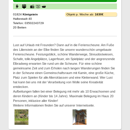
01824
Königstein
Objekt p. Woche ab:
1630€
Halbestadt 40
Telefon: 03502243729
20 Betten
Lust auf Urlaub mit Freunden? Dann auf in die Ferienscheune. Am Fuße
des Lilienstein an der Elbe finden Sie unsere wunderschön umgebaute
Ferienscheune. Festungsblick, schöne Wanderwege, Streuobstwiesen,
Schafe, tolle Angelplätze, Lagerfeuer, ein Spielplatz und der angrenzende
Elbradweg erwarten Sie rund um die Scheune. Für eine schöne
gemeinsame Zeit und zum Erholen nach langen Wanderungen finden Sie
in der Scheune einen Gemeinschaftsraum mit Kamin, eine große Küche,
Platz zum Spielen für alle Altersklassen und eine Kletterwand. Wer Lust
hat kann bei uns mit der Verarbeitung von Wolle seine Kreativität
entdecken.
Aufbettungen fallen bei einer Belegung mit mehr als 10 Erwachsenen und
deren Kindern an (Kinder bis 14 Jahre). Maximale Belegung im Haus 20
Personen, inklusive aller Kinder!
Weitere Informationen finden Sie auf unserer Internetseite.