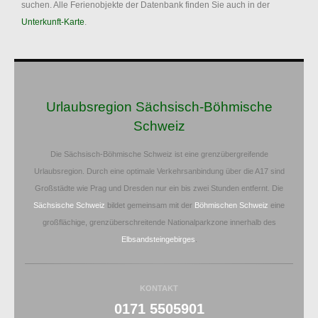
suchen. Alle Ferienobjekte der Datenbank finden Sie auch in der
Unterkunft-Karte
.
Urlaubsregion Sächsisch-Böhmische
Schweiz
Die Sächsisch-Böhmische Schweiz ist eine grenzübergreifende
Urlaubsregion. Durch eine optimale Verkehrsanbindung über die A17 sind
Großstädte wie Prag und Dresden nur ein bis zwei Stunden entfernt. Die
Sächsische Schweiz
bildet gemeinsam mit der
Böhmischen Schweiz
eine
großflächige, grenzüberschreitende Nationalparkzone innerhalb des
Elbsandsteingebirges
.
KONTAKT
0171 5505901