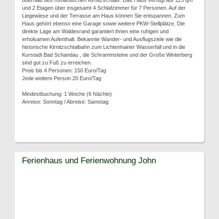
oberhalb des romantischen Kirnitzschtals. Das Haus verfügt auf 125 qm
und 2 Etagen über insgesamt 4 Schlafzimmer für 7 Personen. Auf der
Liegewiese und der Terrasse am Haus können Sie entspannen. Zum
Haus gehört ebenso eine Garage sowie weitere PKW-Stellplätze. Die
direkte Lage am Waldesrand garantiert ihnen eine ruhigen und
erholsamen Aufenthalt. Bekannte Wander- und Ausflugsziele wie die
historische Kirnitzschtalbahn zum Lichtenhainer Wasserfall und in die
Kurstadt Bad Schandau , die Schrammsteine und der Große Winterberg
sind gut zu Fuß zu erreichen.
Preis bis 4 Personen: 150 Euro/Tag
Jede weitere Person 20 Euro/Tag
Mindestbuchung: 1 Woche (6 Nächte)
Anreise: Sonntag / Abreise: Samstag
Ferienhaus und Ferienwohnung John