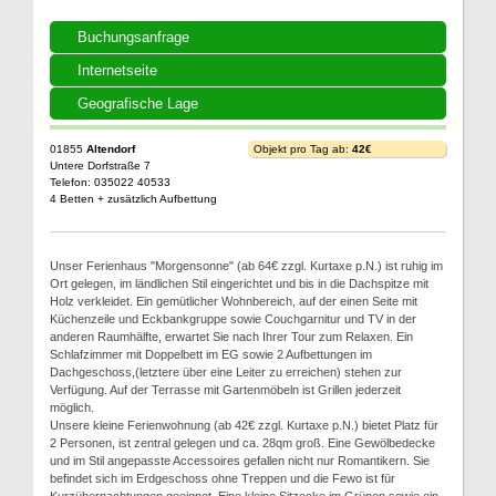
Buchungsanfrage
Internetseite
Geografische Lage
01855
Altendorf
Objekt pro Tag ab:
42€
Untere Dorfstraße 7
Telefon: 035022 40533
4 Betten + zusätzlich Aufbettung
Unser Ferienhaus "Morgensonne" (ab 64€ zzgl. Kurtaxe p.N.) ist ruhig im
Ort gelegen, im ländlichen Stil eingerichtet und bis in die Dachspitze mit
Holz verkleidet. Ein gemütlicher Wohnbereich, auf der einen Seite mit
Küchenzeile und Eckbankgruppe sowie Couchgarnitur und TV in der
anderen Raumhälfte, erwartet Sie nach Ihrer Tour zum Relaxen. Ein
Schlafzimmer mit Doppelbett im EG sowie 2 Aufbettungen im
Dachgeschoss,(letztere über eine Leiter zu erreichen) stehen zur
Verfügung. Auf der Terrasse mit Gartenmöbeln ist Grillen jederzeit
möglich.
Unsere kleine Ferienwohnung (ab 42€ zzgl. Kurtaxe p.N.) bietet Platz für
2 Personen, ist zentral gelegen und ca. 28qm groß. Eine Gewölbedecke
und im Stil angepasste Accessoires gefallen nicht nur Romantikern. Sie
befindet sich im Erdgeschoss ohne Treppen und die Fewo ist für