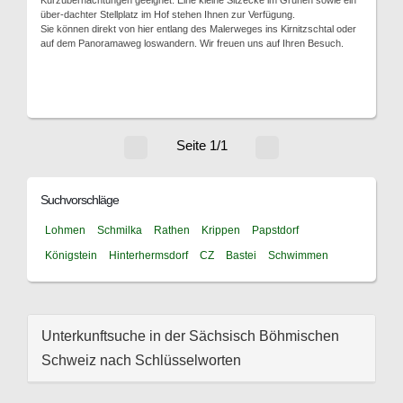
Kurzübernachtungen geeignet. Eine kleine Sitzecke im Grünen sowie ein
über-dachter Stellplatz im Hof stehen Ihnen zur Verfügung.
Sie können direkt von hier entlang des Malerweges ins Kirnitzschtal oder
auf dem Panoramaweg loswandern. Wir freuen uns auf Ihren Besuch.
Seite 1/1
Suchvorschläge
Lohmen
Schmilka
Rathen
Krippen
Papstdorf
Königstein
Hinterhermsdorf
CZ
Bastei
Schwimmen
Unterkunftsuche in der Sächsisch Böhmischen
Schweiz nach Schlüsselworten