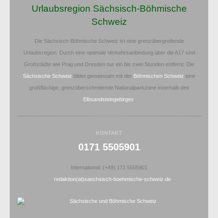
Urlaubsregion Sächsisch-Böhmische
Schweiz
Die Sächsisch-Böhmische Schweiz ist eine grenzübergreifende
Urlaubsregion. Durch eine optimale Verkehrsanbindung über die A17 sind
Großstädte wie Prag und Dresden nur ein bis zwei Stunden entfernt. Die
Sächsische Schweiz
bildet gemeinsam mit der
Böhmischen Schweiz
eine
großflächige, grenzüberschreitende Nationalparkzone innerhalb des
Elbsandsteingebirges
.
KONTAKT
0171 5505901
International: (+49) 171 5505901
redaktion(at)saechsisch-boehmische-schweiz.de