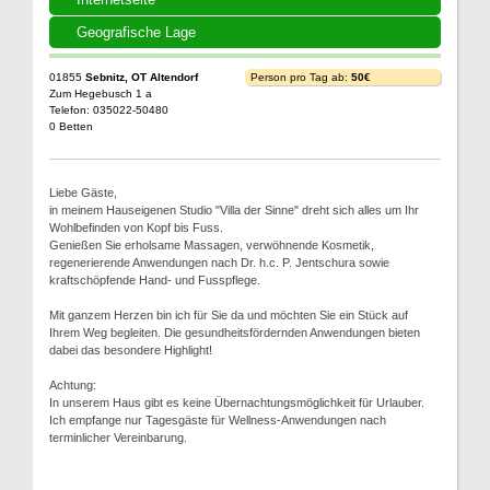
Geografische Lage
01855
Sebnitz, OT Altendorf
Person pro Tag ab:
50€
Zum Hegebusch 1 a
Telefon: 035022-50480
0 Betten
Liebe Gäste,
in meinem Hauseigenen Studio "Villa der Sinne" dreht sich alles um Ihr
Wohlbefinden von Kopf bis Fuss.
Genießen Sie erholsame Massagen, verwöhnende Kosmetik,
regenerierende Anwendungen nach Dr. h.c. P. Jentschura sowie
kraftschöpfende Hand- und Fusspflege.
Mit ganzem Herzen bin ich für Sie da und möchten Sie ein Stück auf
Ihrem Weg begleiten. Die gesundheitsfördernden Anwendungen bieten
dabei das besondere Highlight!
Achtung:
In unserem Haus gibt es keine Übernachtungsmöglichkeit für Urlauber.
Ich empfange nur Tagesgäste für Wellness-Anwendungen nach
terminlicher Vereinbarung.