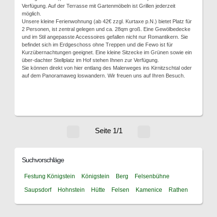
Verfügung. Auf der Terrasse mit Gartenmöbeln ist Grillen jederzeit
möglich.
Unsere kleine Ferienwohnung (ab 42€ zzgl. Kurtaxe p.N.) bietet Platz für
2 Personen, ist zentral gelegen und ca. 28qm groß. Eine Gewölbedecke
und im Stil angepasste Accessoires gefallen nicht nur Romantikern. Sie
befindet sich im Erdgeschoss ohne Treppen und die Fewo ist für
Kurzübernachtungen geeignet. Eine kleine Sitzecke im Grünen sowie ein
über-dachter Stellplatz im Hof stehen Ihnen zur Verfügung.
Sie können direkt von hier entlang des Malerweges ins Kirnitzschtal oder
auf dem Panoramaweg loswandern. Wir freuen uns auf Ihren Besuch.
Seite 1/1
Suchvorschläge
Festung Königstein
Königstein
Berg
Felsenbühne
Saupsdorf
Hohnstein
Hütte
Felsen
Kamenice
Rathen