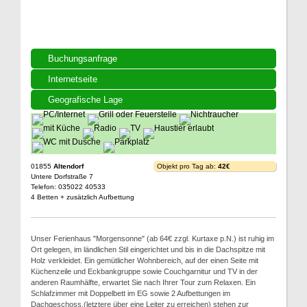
Buchungsanfrage
Internetseite
Geografische Lage
01855
Altendorf
Objekt pro Tag ab:
42€
Untere Dorfstraße 7
Telefon: 035022 40533
4 Betten + zusätzlich Aufbettung
Unser Ferienhaus "Morgensonne" (ab 64€ zzgl. Kurtaxe p.N.) ist ruhig im
Ort gelegen, im ländlichen Stil eingerichtet und bis in die Dachspitze mit
Holz verkleidet. Ein gemütlicher Wohnbereich, auf der einen Seite mit
Küchenzeile und Eckbankgruppe sowie Couchgarnitur und TV in der
anderen Raumhälfte, erwartet Sie nach Ihrer Tour zum Relaxen. Ein
Schlafzimmer mit Doppelbett im EG sowie 2 Aufbettungen im
Dachgeschoss,(letztere über eine Leiter zu erreichen) stehen zur