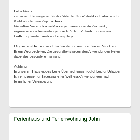
Liebe Gäste,
in meinem Hauseigenen Studio "Villa der Sinne" dreht sich alles um Ihr
Wohlbefinden von Kopf bis Fuss.
Genießen Sie erholsame Massagen, verwöhnende Kosmetik,
regenerierende Anwendungen nach Dr. h.c. P. Jentschura sowie
kraftschöpfende Hand- und Fusspflege.
Mit ganzem Herzen bin ich für Sie da und möchten Sie ein Stück auf
Ihrem Weg begleiten. Die gesundheitsfördernden Anwendungen bieten
dabei das besondere Highlight!
Achtung:
In unserem Haus gibt es keine Übernachtungsmöglichkeit für Urlauber.
Ich empfange nur Tagesgäste für Wellness-Anwendungen nach
terminlicher Vereinbarung.
Ferienhaus und Ferienwohnung John