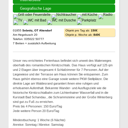
Geografische Lage
01855
Sebnitz, OT Altendorf
Objekt pro Tag ab:
150€
Am Hegebusch 20
Objekt p. Woche ab:
840€
Telefon: 035022 50777
7 Betten + zusätzlich Aufbettung
Unser neu errichtetes Ferienhaus befindet sich unweit des Malerweges
oberhalb des romantischen Kirnitzschtals. Das Haus verfügt auf 125 qm
und 2 Etagen über insgesamt 4 Schlafzimmer für 7 Personen. Auf der
Liegewiese und der Terrasse am Haus können Sie entspannen. Zum
Haus gehört ebenso eine Garage sowie weitere PKW-Stellplätze. Die
direkte Lage am Waldesrand garantiert ihnen eine ruhigen und
erholsamen Aufenthalt. Bekannte Wander- und Ausflugsziele wie die
historische Kirnitzschtalbahn zum Lichtenhainer Wasserfall und in die
Kurstadt Bad Schandau , die Schrammsteine und der Große Winterberg
sind gut zu Fuß zu erreichen.
Preis bis 4 Personen: 150 Euro/Tag
Jede weitere Person 20 Euro/Tag
Mindestbuchung: 1 Woche (6 Nächte)
Anreise: Sonntag / Abreise: Samstag