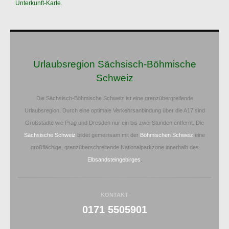
Unterkunft-Karte
.
Urlaubsregion Sächsisch-Böhmische
Schweiz
Die Sächsisch-Böhmische Schweiz ist eine grenzübergreifende
Urlaubsregion. Durch eine optimale Verkehrsanbindung über die A17 sind
Großstädte wie Prag und Dresden nur ein bis zwei Stunden entfernt. Die
Sächsische Schweiz
bildet gemeinsam mit der
Böhmischen Schweiz
eine
großflächige, grenzüberschreitende Nationalparkzone innerhalb des
Elbsandsteingebirges
.
KONTAKT
0171 5505901