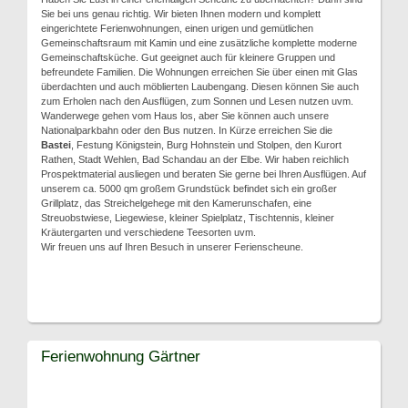
Sie bei uns genau richtig. Wir bieten Ihnen modern und komplett
eingerichtete Ferienwohnungen, einen urigen und gemütlichen
Gemeinschaftsraum mit Kamin und eine zusätzliche komplette moderne
Gemeinschaftsküche. Gut geeignet auch für kleinere Gruppen und
befreundete Familien. Die Wohnungen erreichen Sie über einen mit Glas
überdachten und auch möblierten Laubengang. Diesen können Sie auch
zum Erholen nach den Ausflügen, zum Sonnen und Lesen nutzen uvm.
Wanderwege gehen vom Haus los, aber Sie können auch unsere
Nationalparkbahn oder den Bus nutzen. In Kürze erreichen Sie die
Bastei
, Festung Königstein, Burg Hohnstein und Stolpen, den Kurort
Rathen, Stadt Wehlen, Bad Schandau an der Elbe. Wir haben reichlich
Prospektmaterial ausliegen und beraten Sie gerne bei Ihren Ausflügen. Auf
unserem ca. 5000 qm großem Grundstück befindet sich ein großer
Grillplatz, das Streichelgehege mit den Kamerunschafen, eine
Streuobstwiese, Liegewiese, kleiner Spielplatz, Tischtennis, kleiner
Kräutergarten und verschiedene Teesorten uvm.
Wir freuen uns auf Ihren Besuch in unserer Ferienscheune.
Ferienwohnung Gärtner