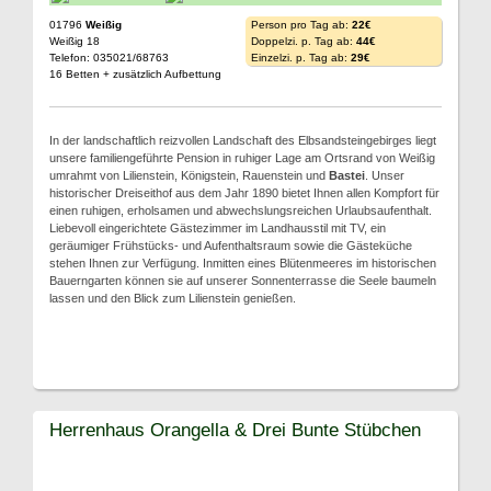
01796
Weißig
Person pro Tag ab:
22€
Weißig 18
Doppelzi. p. Tag ab:
44€
Telefon: 035021/68763
Einzelzi. p. Tag ab:
29€
16 Betten + zusätzlich Aufbettung
In der landschaftlich reizvollen Landschaft des Elbsandsteingebirges liegt
unsere familiengeführte Pension in ruhiger Lage am Ortsrand von Weißig
umrahmt von Lilienstein, Königstein, Rauenstein und
Bastei
. Unser
historischer Dreiseithof aus dem Jahr 1890 bietet Ihnen allen Kompfort für
einen ruhigen, erholsamen und abwechslungsreichen Urlaubsaufenthalt.
Liebevoll eingerichtete Gästezimmer im Landhausstil mit TV, ein
geräumiger Frühstücks- und Aufenthaltsraum sowie die Gästeküche
stehen Ihnen zur Verfügung. Inmitten eines Blütenmeeres im historischen
Bauerngarten können sie auf unserer Sonnenterrasse die Seele baumeln
lassen und den Blick zum Lilienstein genießen.
Herrenhaus Orangella & Drei Bunte Stübchen