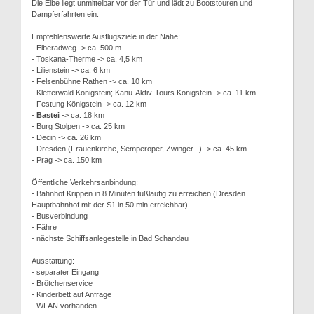
Die Elbe liegt unmittelbar vor der Tür und lädt zu Bootstouren und
Dampferfahrten ein.
Empfehlenswerte Ausflugsziele in der Nähe:
- Elberadweg -> ca. 500 m
- Toskana-Therme -> ca. 4,5 km
- Lilienstein -> ca. 6 km
- Felsenbühne Rathen -> ca. 10 km
- Kletterwald Königstein; Kanu-Aktiv-Tours Königstein -> ca. 11 km
- Festung Königstein -> ca. 12 km
-
Bastei
-> ca. 18 km
- Burg Stolpen -> ca. 25 km
- Decin -> ca. 26 km
- Dresden (Frauenkirche, Semperoper, Zwinger...) -> ca. 45 km
- Prag -> ca. 150 km
Öffentliche Verkehrsanbindung:
- Bahnhof Krippen in 8 Minuten fußläufig zu erreichen (Dresden
Hauptbahnhof mit der S1 in 50 min erreichbar)
- Busverbindung
- Fähre
- nächste Schiffsanlegestelle in Bad Schandau
Ausstattung:
- separater Eingang
- Brötchenservice
- Kinderbett auf Anfrage
- WLAN vorhanden