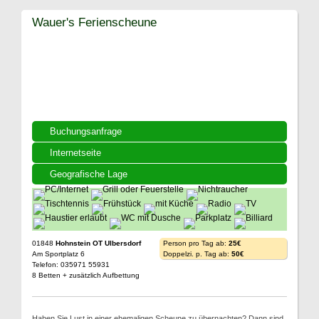
Wauer's Ferienscheune
Buchungsanfrage
Internetseite
Geografische Lage
01848
Hohnstein OT Ulbersdorf
Person pro Tag ab:
25€
Am Sportplatz 6
Doppelzi. p. Tag ab:
50€
Telefon: 035971 55931
8 Betten + zusätzlich Aufbettung
Haben Sie Lust in einer ehemaligen Scheune zu übernachten? Dann sind