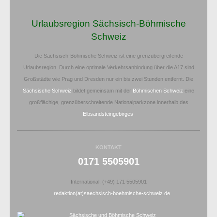
Urlaubsregion Sächsisch-Böhmische
Schweiz
Die Sächsisch-Böhmische Schweiz ist eine grenzübergreifende
Urlaubsregion. Durch eine optimale Verkehrsanbindung über die A17 sind
Großstädte wie Prag und Dresden nur ein bis zwei Stunden entfernt. Die
Sächsische Schweiz
bildet gemeinsam mit der
Böhmischen Schweiz
eine
großflächige, grenzüberschreitende Nationalparkzone innerhalb des
Elbsandsteingebirges
.
KONTAKT
0171 5505901
International: (+49) 171 5505901
redaktion(at)saechsisch-boehmische-schweiz.de