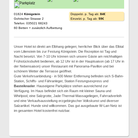
01824
Königstein
Doppelzi. p. Tag ab:
84€
Gohrischer Strasse 2
Einzelzi. p. Tag ab:
59€
Telefon: 035021 68243
60 Betten + zusätzlich Aufbettung
Unser Hotel ist direkt am Elbhang gelegen; herrlicher Blick über das Elbtal
vom Lilienstein bis zur Festung Königstein. Die Rezeption ist Tag und
Nacht besetzt. Von 7-10 Uhr können sich unsere Gäste am reichhaltigen
Frühstücksbufett bedienen, ab 12 Uhr ist in der Hauptsaison (ab 17 Uhr in
der Nebensaison) unser Restaurant mit Panorama-Pavillon und bei
schönem Wetter die Terrasse geöffnet.
Gute Verkehrsanbindung - in 500 Meter Entfernung befinden sich S-Bahn-
Station, Schiffs- und Fähranleger, Station Festungsexpress und
Basteikraxler
. Hauseigene Parkplätze stehen ausreichend zur
Verfügung. Im Haus befindet sich ein Raum mit kleiner Sauna und
Whirlpool, eine Salzgrotte, Jade-Thermal-Massageliegen, Fahrradverleih
und eine Verkaufsausstellung erzgebirgischer Volkskunst und diverser
Salzartikel. Hunde sind willkommen. Das gut ausgebaute W-Lan-Netz ist
im gesamten Hotel kostenfrei nutzbar.