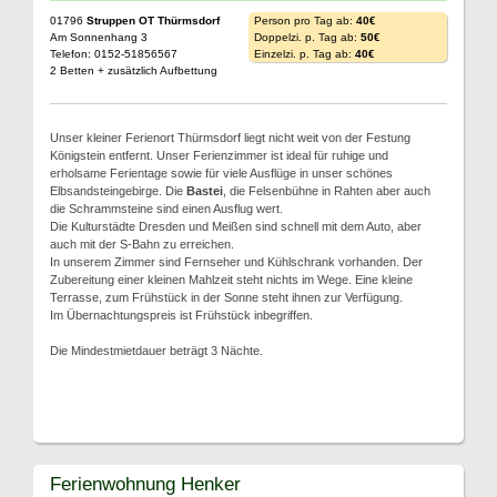
01796
Struppen OT Thürmsdorf
Person pro Tag ab:
40€
Am Sonnenhang 3
Doppelzi. p. Tag ab:
50€
Telefon: 0152-51856567
Einzelzi. p. Tag ab:
40€
2 Betten + zusätzlich Aufbettung
Unser kleiner Ferienort Thürmsdorf liegt nicht weit von der Festung
Königstein entfernt. Unser Ferienzimmer ist ideal für ruhige und
erholsame Ferientage sowie für viele Ausflüge in unser schönes
Elbsandsteingebirge. Die
Bastei
, die Felsenbühne in Rahten aber auch
die Schrammsteine sind einen Ausflug wert.
Die Kulturstädte Dresden und Meißen sind schnell mit dem Auto, aber
auch mit der S-Bahn zu erreichen.
In unserem Zimmer sind Fernseher und Kühlschrank vorhanden. Der
Zubereitung einer kleinen Mahlzeit steht nichts im Wege. Eine kleine
Terrasse, zum Frühstück in der Sonne steht ihnen zur Verfügung.
Im Übernachtungspreis ist Frühstück inbegriffen.
Die Mindestmietdauer beträgt 3 Nächte.
Ferienwohnung Henker