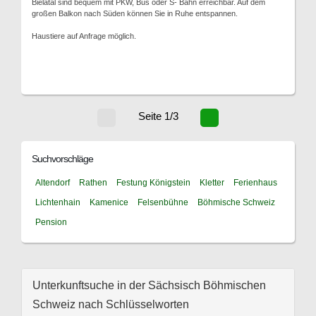
Bielatal sind bequem mit PKW, Bus oder S- Bahn erreichbar. Auf dem
großen Balkon nach Süden können Sie in Ruhe entspannen.
Haustiere auf Anfrage möglich.
Seite 1/3
Suchvorschläge
Altendorf
Rathen
Festung Königstein
Kletter
Ferienhaus
Lichtenhain
Kamenice
Felsenbühne
Böhmische Schweiz
Pension
Unterkunftsuche in der Sächsisch Böhmischen
Schweiz nach Schlüsselworten