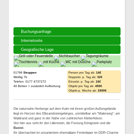
Buchungsanfrage
Internetseite
Geografische Lage
01796
Struppen
Person pro Tag ab:
14€
Weißig 7b
Doppelzi. p. Tag ab:
32€
Telefon: 0177 4737272
Einzelzi. p. Tag ab:
16€
40 Betten + zusätzlich Aufbettung
Objekt pro Tag ab:
450€
Objekt p. Woche ab:
3300€
Die naturnahe Herberge auf dem Kulm mit ihrem großen Außengelände
liegt im Herzen des Elbsandsteingebirges, unmittelbar am "Malerweg", am
Waldrand und ganz in der Nähe von zahlreichen Kletterfelsen.
Von hier aus seht ihr den Lilienstein, die Festung Königstein und die
Bastei
.
Ihr übernachtet im unsaniertem ehemaligen Ferienlager im DDR-Charme