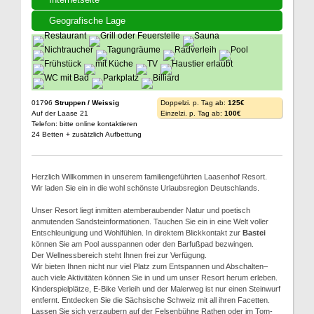
Geografische Lage
01796
Struppen / Weissig
Doppelzi. p. Tag ab:
125€
Auf der Laase 21
Einzelzi. p. Tag ab:
100€
Telefon: bitte online kontaktieren
24 Betten + zusätzlich Aufbettung
Herzlich Willkommen in unserem familiengeführten Laasenhof Resort.
Wir laden Sie ein in die wohl schönste Urlaubsregion Deutschlands.
Unser Resort liegt inmitten atemberaubender Natur und poetisch
anmutenden Sandsteinformationen. Tauchen Sie ein in eine Welt voller
Entschleunigung und Wohlfühlen. In direktem Blickkontakt zur
Bastei
können Sie am Pool ausspannen oder den Barfußpad bezwingen.
Der Wellnessbereich steht Ihnen frei zur Verfügung.
Wir bieten Ihnen nicht nur viel Platz zum Entspannen und Abschalten–
auch viele Aktivitäten können Sie in und um unser Resort herum erleben.
Kinderspielplätze, E-Bike Verleih und der Malerweg ist nur einen Steinwurf
entfernt. Entdecken Sie die Sächsische Schweiz mit all ihren Facetten.
Lassen Sie sich verzaubern auf der Felsenbühne Rathen oder im Tom-