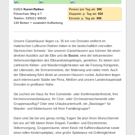
01824
Kurort Rathen
Person pro Tag ab:
30€
Pötzschaer Weg 4-7
Doppelzi. p. Tag ab:
52€
Telefon: 035021 99930
Einzelzi. p. Tag ab:
30€
130 Betten + zusätzlich Aufbettung
Unsere Gästehäuser liegen ca. 35 km von Dresden entfernt im
malerischen Luftkurort Rathen mitten in der landschaftlich reizvollen
Sächsischen Schweiz. Von unseren Gästehäusern aus können Sie einen
direkten Ausblick auf die Elbe und die
Bastei
, eine der bekanntesten
Sehenswürdigkeiten des Elbsandsteingebirges, genießen. Es bieten sich
zahlreiche Kletter- und Wandermöglichkeiten wie die Festung Königstein,
der Lilienstein, die Schrammsteine, der Malerweg und vieles mehr. Auch
der Elberadweg führt direkt an unseren Häusern vorbei. Außerdem liegen
auch interessante Städte wie Pirna, Meißen und unsere Landeshauptstadt
Dresden in greifbarer Nähe.
Sie suchen ein Haus für Ihre Gemeinde- oder Konfirmandenfreizeit, Ihre
Kirchenvorstandsklausur, Ihr Chor- oder Orchesterwochenende oder
Gruppenausflug? Oder eine Urlaubsunterkunft, ein „Basislager“ für
Wander- und Klettertouren mit Ihrer Familiengruppe?
Dann sind Sie bei uns genau richtig, fragen Sie jetzt Ihren Wunschtermin
bei uns an! Wir bieten Ihnen Doppel, Familien- und Einzelzimmer,
Vollversorgung, Gruppenräume, einen Kiosk mit Kaffeevollautomat sowie
einen tollen Kinderspielplatz, eine große Spielwiese mit Grillmöglichkeit