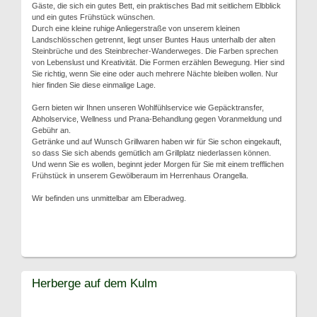
Gäste, die sich ein gutes Bett, ein praktisches Bad mit seitlichem Elbblick
und ein gutes Frühstück wünschen.
Durch eine kleine ruhige Anliegerstraße von unserem kleinen
Landschlösschen getrennt, liegt unser Buntes Haus unterhalb der alten
Steinbrüche und des Steinbrecher-Wanderweges. Die Farben sprechen
von Lebenslust und Kreativität. Die Formen erzählen Bewegung. Hier sind
Sie richtig, wenn Sie eine oder auch mehrere Nächte bleiben wollen. Nur
hier finden Sie diese einmalige Lage.
Gern bieten wir Ihnen unseren Wohlfühlservice wie Gepäcktransfer,
Abholservice, Wellness und Prana-Behandlung gegen Voranmeldung und
Gebühr an.
Getränke und auf Wunsch Grillwaren haben wir für Sie schon eingekauft,
so dass Sie sich abends gemütlich am Grillplatz niederlassen können.
Und wenn Sie es wollen, beginnt jeder Morgen für Sie mit einem trefflichen
Frühstück in unserem Gewölberaum im Herrenhaus Orangella.
Wir befinden uns unmittelbar am Elberadweg.
Herberge auf dem Kulm