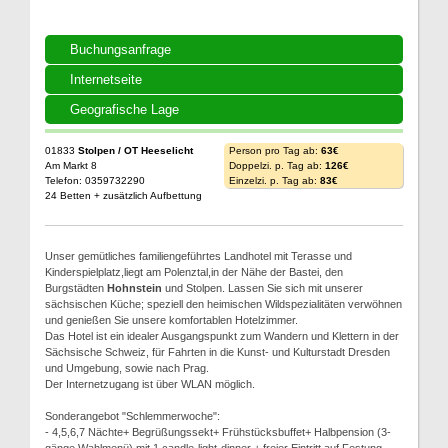
Buchungsanfrage
Internetseite
Geografische Lage
01833
Stolpen / OT Heeselicht
Person pro Tag ab:
63€
Am Markt 8
Doppelzi. p. Tag ab:
126€
Telefon: 0359732290
Einzelzi. p. Tag ab:
83€
24 Betten + zusätzlich Aufbettung
Unser gemütliches familiengeführtes Landhotel mit Terasse und
Kinderspielplatz,liegt am Polenztal,in der Nähe der Bastei, den
Burgstädten
Hohnstein
und Stolpen. Lassen Sie sich mit unserer
sächsischen Küche; speziell den heimischen Wildspezialitäten verwöhnen
und genießen Sie unsere komfortablen Hotelzimmer.
Das Hotel ist ein idealer Ausgangspunkt zum Wandern und Klettern in der
Sächsische Schweiz, für Fahrten in die Kunst- und Kulturstadt Dresden
und Umgebung, sowie nach Prag.
Der Internetzugang ist über WLAN möglich.
Sonderangebot "Schlemmerwoche":
- 4,5,6,7 Nächte+ Begrüßungssekt+ Frühstücksbuffet+ Halbpension (3-