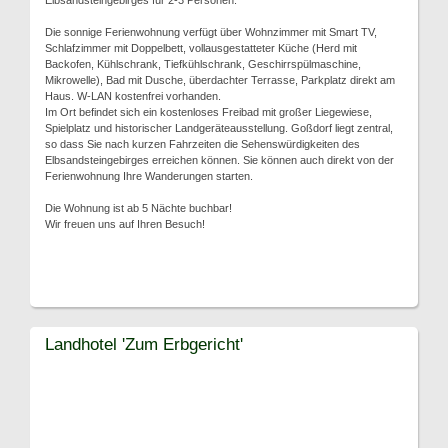
Elbsandsteingebirges für 2-3 Personen.
Die sonnige Ferienwohnung verfügt über Wohnzimmer mit Smart TV,
Schlafzimmer mit Doppelbett, vollausgestatteter Küche (Herd mit
Backofen, Kühlschrank, Tiefkühlschrank, Geschirrspülmaschine,
Mikrowelle), Bad mit Dusche, überdachter Terrasse, Parkplatz direkt am
Haus. W-LAN kostenfrei vorhanden.
Im Ort befindet sich ein kostenloses Freibad mit großer Liegewiese,
Spielplatz und historischer Landgeräteausstellung. Goßdorf liegt zentral,
so dass Sie nach kurzen Fahrzeiten die Sehenswürdigkeiten des
Elbsandsteingebirges erreichen können. Sie können auch direkt von der
Ferienwohnung Ihre Wanderungen starten.
Die Wohnung ist ab 5 Nächte buchbar!
Wir freuen uns auf Ihren Besuch!
Landhotel 'Zum Erbgericht'