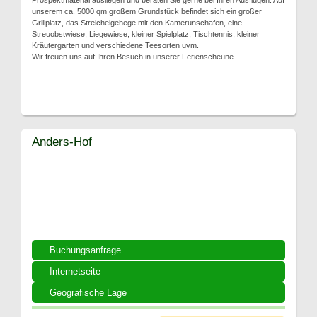
Prospektmaterial ausliegen und beraten Sie gerne bei Ihren Ausflügen. Auf
unserem ca. 5000 qm großem Grundstück befindet sich ein großer
Grillplatz, das Streichelgehege mit den Kamerunschafen, eine
Streuobstwiese, Liegewiese, kleiner Spielplatz, Tischtennis, kleiner
Kräutergarten und verschiedene Teesorten uvm.
Wir freuen uns auf Ihren Besuch in unserer Ferienscheune.
Anders-Hof
Buchungsanfrage
Internetseite
Geografische Lage