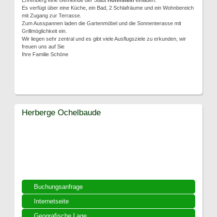
Ehrenberg eine Gemeinde der Stadt
Hohnstein
einladen.
Es verfügt über eine Küche, ein Bad, 2 Schlafräume und ein Wohnbereich
mit Zugang zur Terrasse.
Zum Ausspannen laden die Gartenmöbel und die Sonnenterasse mit
Grillmöglichkeit ein.
Wir liegen sehr zentral und es gibt viele Ausflugsziele zu erkunden, wir
freuen uns auf Sie
Ihre Familie Schöne
Herberge Ochelbaude
Buchungsanfrage
Internetseite
Geografische Lage