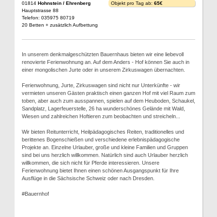
01814
Hohnstein / Ehrenberg
Objekt pro Tag ab:
65€
Hauptstrasse 88
Telefon: 035975 80719
20 Betten + zusätzlich Aufbettung
In unserem denkmalgeschützten Bauernhaus bieten wir eine liebevoll
renovierte Ferienwohnung an. Auf dem Anders - Hof können Sie auch in
einer mongolischen Jurte oder in unserem Zirkuswagen übernachten.
Ferienwohnung, Jurte, Zirkuswagen sind nicht nur Unterkünfte - wir
vermieten unseren Gästen praktisch einen ganzen Hof mit viel Raum zum
toben, aber auch zum ausspannen, spielen auf dem Heuboden, Schaukel,
Sandplatz, Lagerfeuerstelle, 26 ha wunderschönes Gelände mit Wald,
Wiesen und zahlreichen Hoftieren zum beobachten und streicheln...
Wir bieten Reitunterricht, Heilpädagogisches Reiten, traditionelles und
berittenes Bogenschießen und verschiedene erlebnispädagogische
Projekte an. Einzelne Urlauber, große und kleine Familien und Gruppen
sind bei uns herzlich willkommen. Natürlich sind auch Urlauber herzlich
willkommen, die sich nicht für Pferde interessieren. Unsere
Ferienwohnung bietet Ihnen einen schönen Ausgangspunkt für Ihre
Ausflüge in die Sächsische Schweiz oder nach Dresden.
#Bauernhof