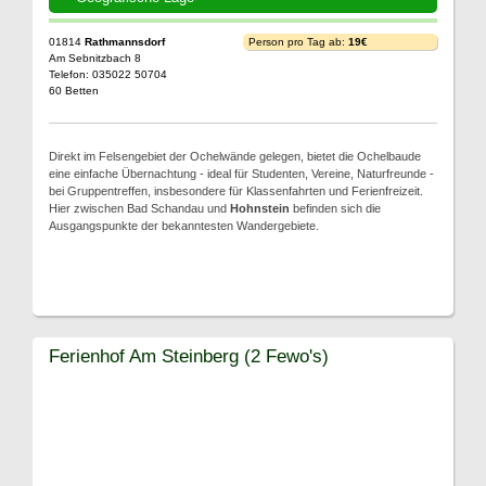
01814
Rathmannsdorf
Person pro Tag ab:
19€
Am Sebnitzbach 8
Telefon: 035022 50704
60 Betten
Direkt im Felsengebiet der Ochelwände gelegen, bietet die Ochelbaude
eine einfache Übernachtung - ideal für Studenten, Vereine, Naturfreunde -
bei Gruppentreffen, insbesondere für Klassenfahrten und Ferienfreizeit.
Hier zwischen Bad Schandau und
Hohnstein
befinden sich die
Ausgangspunkte der bekanntesten Wandergebiete.
Ferienhof Am Steinberg (2 Fewo's)