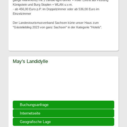
gänge Wahlmenü) mit 1 candle-light-dinner + freier Eintritt auf Festung
Königstein und Burg Stoplen + WLAN u.v.m.
- ab 456,00 Euro p.P. im Doppelzimmer oder ab 536,00 Euro im
Einzelzimmer
Der Landestourismusverband Sachsen kürte unser Haus zum
"Gästeliebling 2023 von ganz Sachsen" in der Kategorie "Hotels".
May's Landidylle
Buchungsanfrage
Internetseite
Geografische Lage