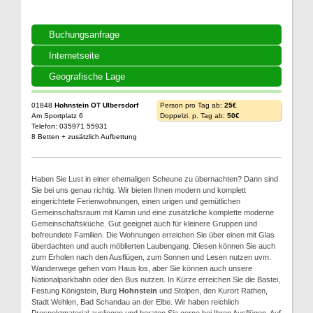
Buchungsanfrage
Internetseite
Geografische Lage
01848
Hohnstein OT Ulbersdorf
Person pro Tag ab:
25€
Am Sportplatz 6
Doppelzi. p. Tag ab:
50€
Telefon: 035971 55931
8 Betten + zusätzlich Aufbettung
Haben Sie Lust in einer ehemaligen Scheune zu übernachten? Dann sind
Sie bei uns genau richtig. Wir bieten Ihnen modern und komplett
eingerichtete Ferienwohnungen, einen urigen und gemütlichen
Gemeinschaftsraum mit Kamin und eine zusätzliche komplette moderne
Gemeinschaftsküche. Gut geeignet auch für kleinere Gruppen und
befreundete Familien. Die Wohnungen erreichen Sie über einen mit Glas
überdachten und auch möblierten Laubengang. Diesen können Sie auch
zum Erholen nach den Ausflügen, zum Sonnen und Lesen nutzen uvm.
Wanderwege gehen vom Haus los, aber Sie können auch unsere
Nationalparkbahn oder den Bus nutzen. In Kürze erreichen Sie die Bastei,
Festung Königstein, Burg
Hohnstein
und Stolpen, den Kurort Rathen,
Stadt Wehlen, Bad Schandau an der Elbe. Wir haben reichlich