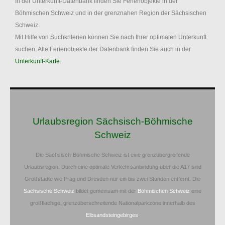
In der Unterkunft-Datenbank finden Sie Ferienobjekte in der
Böhmischen Schweiz und in der grenznahen Region der Sächsischen
Schweiz.
Mit Hilfe von Suchkriterien können Sie nach Ihrer optimalen Unterkunft
suchen. Alle Ferienobjekte der Datenbank finden Sie auch in der
Unterkunft-Karte
.
Urlaubsregion Sächsisch-Böhmische
Schweiz
Die Sächsisch-Böhmische Schweiz ist eine grenzübergreifende
Urlaubsregion. Durch eine optimale Verkehrsanbindung über die A17 sind
Großstädte wie Prag und Dresden nur ein bis zwei Stunden entfernt. Die
Sächsische Schweiz
bildet gemeinsam mit der
Böhmischen Schweiz
eine
großflächige, grenzüberschreitende Nationalparkzone innerhalb des
Elbsandsteingebirges
.