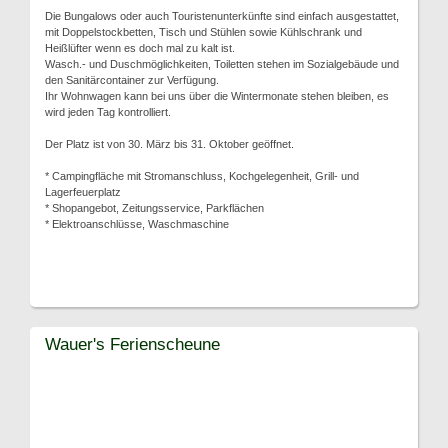
Die Bungalows oder auch Touristenunterkünfte sind einfach ausgestattet,
mit Doppelstockbetten, Tisch und Stühlen sowie Kühlschrank und
Heißlüfter wenn es doch mal zu kalt ist.
Wasch.- und Duschmöglichkeiten, Toiletten stehen im Sozialgebäude und
den Sanitärcontainer zur Verfügung.
Ihr Wohnwagen kann bei uns über die Wintermonate stehen bleiben, es
wird jeden Tag kontrolliert.
Der Platz ist von 30. März bis 31. Oktober geöffnet.
* Campingfläche mit Stromanschluss, Kochgelegenheit, Grill- und
Lagerfeuerplatz
* Shopangebot, Zeitungsservice, Parkflächen
* Elektroanschlüsse, Waschmaschine
Wauer's Ferienscheune