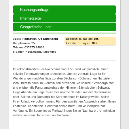
Buchungsanfrage
Internetseite
Geografische Lage
01848
Hohnstein, OT Ehrenberg
Doppelzi. p. Tag ab:
35€
Hauptstrasse 25
Einzelzi. p. Tag ab:
30€
Telefon: 035975 84864
8 Betten + zusätzlich Aufbettung
Im rekonstruierten Fachwerkhaus von 1770 sind wir glücklich, Ihnen
stilvolle Ferienwohnungen anzubieten. Unsere zentrale Lage ist für
Wanderungen und Ausflüge zu allen Sächsisch-Böhmischen Nahzielen
ideal. Bereits nach 10 Gehminuten erreichen Sie unsere "Steinberghütte"
und erleben die Panoramakulisse der Hinteren Sächsischen Schweiz.
Urige Abende am Lagerfeuer, besinnliche Stunden auf der Südterrasse
oder-Balkon und Romantik bei Kerzenschein im Kellergewölbe, sollen
Ihren Urlaub vervollkommnen. Für den sportlichen Ausgleich stehen Ihnen
kostenlos Tischtennis, Federball sowie Brett- und Würfelspiele zur
Verfügung. Ein kostenloses Freibad finden Sie im Nachbarort. Unmittelbar
neben unserem Hof ist die Landbäckerei.