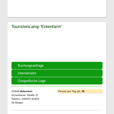
Touristencamp 'Entenfarm'
Buchungsanfrage
Internetseite
Geografische Lage
01848
Hohnstein
Person pro Tag ab:
3€
Schandauer Straße 11
Telefon: 035975 84455
50 Betten