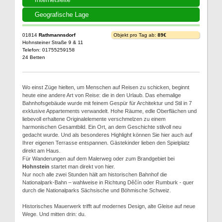
Geografische Lage
01814
Rathmannsdorf
Objekt pro Tag ab:
89€
Hohnsteiner Straße 9 & 11
Telefon: 01755259158
24 Betten
Wo einst Züge hielten, um Menschen auf Reisen zu schicken, beginnt
heute eine andere Art von Reise: die in den Urlaub. Das ehemalige
Bahnhofsgebäude wurde mit feinem Gespür für Architektur und Stil in 7
exklusive Appartements verwandelt. Hohe Räume, edle Oberflächen und
liebevoll erhaltene Originalelemente verschmelzen zu einem
harmonischen Gesamtbild. Ein Ort, an dem Geschichte stilvoll neu
gedacht wurde. Und als besonderes Highlight können Sie hier auch auf
Ihrer eigenen Terrasse entspannen. Gästekinder lieben den Spielplatz
direkt am Haus.
Für Wanderungen auf dem Malerweg oder zum Brandgebiet bei
Hohnstein
startet man direkt von hier.
Nur noch alle zwei Stunden hält am historischen Bahnhof die
Nationalpark-Bahn – wahlweise in Richtung Děčín oder Rumburk - quer
durch die Nationalparks Sächsische und Böhmische Schweiz.
Historisches Mauerwerk trifft auf modernes Design, alte Gleise auf neue
Wege. Und mitten drin: du.