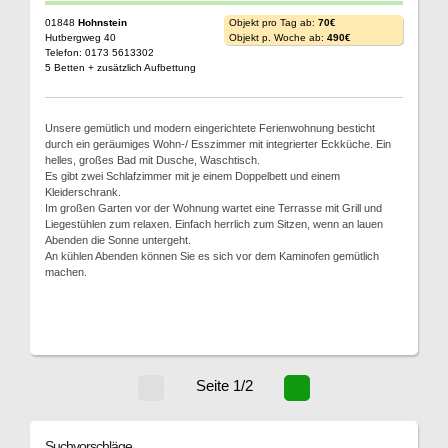
01848
Hohnstein
Objekt pro Tag ab:
70€
Hutbergweg 40
Objekt p. Woche ab:
490€
Telefon: 0173 5613302
5 Betten + zusätzlich Aufbettung
Unsere gemütlich und modern eingerichtete Ferienwohnung besticht
durch ein geräumiges Wohn-/ Esszimmer mit integrierter Eckküche. Ein
helles, großes Bad mit Dusche, Waschtisch.
Es gibt zwei Schlafzimmer mit je einem Doppelbett und einem
Kleiderschrank.
Im großen Garten vor der Wohnung wartet eine Terrasse mit Grill und
Liegestühlen zum relaxen. Einfach herrlich zum Sitzen, wenn an lauen
Abenden die Sonne untergeht.
An kühlen Abenden können Sie es sich vor dem Kaminofen gemütlich
machen.
Seite 1/2
Suchvorschläge