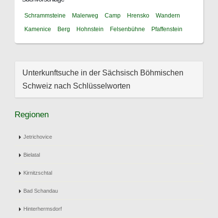
Schrammsteine
Malerweg
Camp
Hrensko
Wandern
Kamenice
Berg
Hohnstein
Felsenbühne
Pfaffenstein
Unterkunftsuche in der Sächsisch Böhmischen
Schweiz nach Schlüsselworten
Regionen
Jetrichovice
Bielatal
Kirnitzschtal
Bad Schandau
Hinterhermsdorf