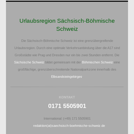
Urlaubsregion Sächsisch-Böhmische
Schweiz
Die Sächsisch-Böhmische Schweiz ist eine grenzübergreifende
Urlaubsregion. Durch eine optimale Verkehrsanbindung über die A17 sind
Großstädte wie Prag und Dresden nur ein bis zwei Stunden entfernt. Die
Sächsische Schweiz
bildet gemeinsam mit der
Böhmischen Schweiz
eine
großflächige, grenzüberschreitende Nationalparkzone innerhalb des
Elbsandsteingebirges
.
KONTAKT
0171 5505901
International: (+49) 171 5505901
redaktion(at)saechsisch-boehmische-schweiz.de