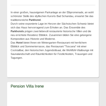
In einer großen, hauseigenen Parkanlage an der Elbpromenade, an wohl
schönster Stelle des idyllischen Kurorts Bad Schandau, erwartet Sie das
traditionsreiche
Parkhotel
.
Durch seine exponierte Lage im Herzen der Sächsischen Schweiz bietet
sich das Haus hervorragend zum Erholen an. Das Ensemble des
Parkhotels
prägen zwei liebevoll restaurierte historische Villen und die
neu errichtete Residenz Elbblick. Zusammen bilden Sie eine gelungene
Komposition aus Historie und Moderne.
Das
Hotel
bietet Ihnen ein Wintergarten-Restaurant mit herrlichem
Elbblick und Sommerterrasse, das Restaurant "Toscana" mit einer
Cocktailbar, den historischen Jugendstilsaal, die Wohlfühl-Vitallounge mit
Saunalandschaft und Räumlichkeiten für Festlichkeiten, Trauungen und
Tagungen.
Pension Villa Irene