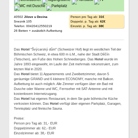
40502
Jilove u Decina
Person pro Tag ab:
31€
Sneznik 105
Doppelzi. p. Tag ab:
62€
Telefon: 00420412550219
Einzelzi. p. Tag ab:
38€
26 Betten + zusätzlich Aufbettung
Das
Hotel
"Švýcarský dům" (Schweizer Hof) liegt im westlichen Teil der
Böhmischen Schweiz, in etwa 600 m ü.M., nahe der Stadt Děčín
(Tetschen), am Fuße des Hohen Schneeberges. Das
Hotel
wurde im
Jahre 1893 eingeweiht, im Laufe der Zeit mehrmals rekonstruiert, zum
letzten Mal in 2020.
Das
Hotel
bietet 11 Appartements und Zweibettzimmer, davon 5
geräumige GRAND und 6 kleinere ECONOMY, manche mit Balkon.
Aufbettung ist auch möglich. Alle Zimmer verfügen über ein Bad mit
Dusche oder Wanne und WC, Fernseher mit SAT-Antenne und mit
kostenlosem Internetzugang.
Das
Hotel
hat eigenes Restaurant, in dem Sie gute böhmische Küche
verkosten können. Das
Hotel
verfügt über eigenen Parkplatz, Garagen,
Tennisplatz und finnische Sauna.
Preise:
Person pro Tag ab: 31,- EUR
Doppelzimmer ab: 62,- EUR
Einzelzimmer ab: 38,- EUR