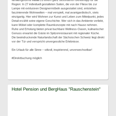
familiengeführte
Hotel
zu einem ganz besonderen Geheimtipp für die
Region: In 27 individuell gestalteten Suiten, die von der Fliese bis zur
Lampe mit exklusiven Designermöbeln ausgestattet sind, entstehen
faszinierende Wohnwelten – mal verspielt, mal avantgardistisch, stets
einzigartig. Hier wird Wohnen zur Kunst und Leben zum Mittelpunkt, jedes
Detail erzählt seine eigene Geschichte. Wer sich in das Ambiente verliebt,
kann Möbel oder komplette Raumkonzepte mit nach Hause nehmen.
Ruhe und Erholung bieten privat buchbare Wellness-Oasen, kulinarischer
Genuss erwartet die Gäste im Spitzenrestaurant mit regionaler Küche.
Die beeindruckende Naturlandschaft der Sächsischen Schweiz liegt direkt
vor der Tür und verspricht unvergessliche Erlebnisse.
Ein Urlaub für alle Sinne – stilvoll, inspirierend, unverwechselbar!
#Direktbuchung möglich
Hotel Pension und BergHaus "Rauschenstein"