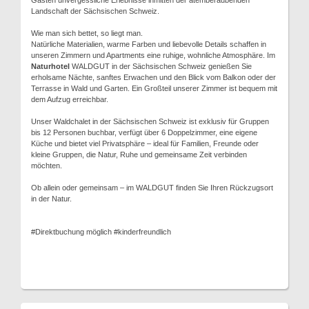
Gästen unvergessliche Erlebnisse inmitten der atemberaubenden
Landschaft der Sächsischen Schweiz.
Wie man sich bettet, so liegt man.
Natürliche Materialien, warme Farben und liebevolle Details schaffen in
unseren Zimmern und Apartments eine ruhige, wohnliche Atmosphäre. Im
Naturhotel
WALDGUT in der Sächsischen Schweiz genießen Sie
erholsame Nächte, sanftes Erwachen und den Blick vom Balkon oder der
Terrasse in Wald und Garten. Ein Großteil unserer Zimmer ist bequem mit
dem Aufzug erreichbar.
Unser Waldchalet in der Sächsischen Schweiz ist exklusiv für Gruppen
bis 12 Personen buchbar, verfügt über 6 Doppelzimmer, eine eigene
Küche und bietet viel Privatsphäre – ideal für Familien, Freunde oder
kleine Gruppen, die Natur, Ruhe und gemeinsame Zeit verbinden
möchten.
Ob allein oder gemeinsam – im WALDGUT finden Sie Ihren Rückzugsort
in der Natur.
#Direktbuchung möglich #kinderfreundlich