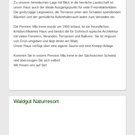
Zu unserer himmlischen Lage mit Blick in die herrliche Landschaft ist
unser Haus auch der ideale Ausgangspunkt für viele Freizeitaktivitäten.
Die großzügige Liegewiese, die Terrasse unter den Schatten spendenden
Bäumen und der gemütliche Aufenthaltsraum laden zum Verweilen ein.
Die Pension Villa Irene wurde um 1900 erbaut, ist ein freundliches,
lichtdurchflutetes Haus und besitzt die für Gohrisch typische Architektur
mit vielen Fenstern, Veranden, Terrassen und Balkons. Sie ist ringsum
von Grün umgeben und liegt direkt am Wald.
Unser Haus verfügt über eine eigene Sauna und eine Kneipp-Anlage.
Kommen Sie in unsere Pension Villa Irene in der Sächsischen Schweiz
und überzeugen Sie sich selbst!
Wir freuen uns auf Sie!
Waldgut Naturresort