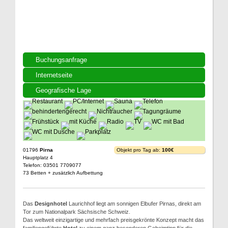
Buchungsanfrage
Internetseite
Geografische Lage
01796
Pirna
Objekt pro Tag ab:
100€
Hauptplatz 4
Telefon: 03501 7709077
73 Betten + zusätzlich Aufbettung
Das
Designhotel
Laurichhof liegt am sonnigen Elbufer Pirnas, direkt am
Tor zum Nationalpark Sächsische Schweiz.
Das weltweit einzigartige und mehrfach preisgekrönte Konzept macht das