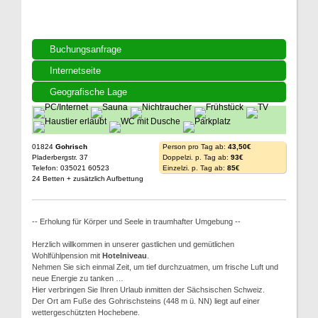
Buchungsanfrage
Internetseite
Geografische Lage
01824
Gohrisch
Person pro Tag ab:
43,50€
Pladerbergstr. 37
Doppelzi. p. Tag ab:
93€
Telefon: 035021 60523
Einzelzi. p. Tag ab:
85€
24 Betten + zusätzlich Aufbettung
-- Erholung für Körper und Seele in traumhafter Umgebung --
Herzlich willkommen in unserer gastlichen und gemütlichen
Wohlfühlpension mit
Hotelniveau
.
Nehmen Sie sich einmal Zeit, um tief durchzuatmen, um frische Luft und
neue Energie zu tanken …
Hier verbringen Sie Ihren Urlaub inmitten der Sächsischen Schweiz.
Der Ort am Fuße des Gohrischsteins (448 m ü. NN) liegt auf einer
wettergeschützten Hochebene.