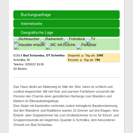
Buchungsanfrage
Internetseite
Geografische Lage
01814
Bad Schandau, OT Schmilka
Doppelzi. p. Tag ab:
108€
Schmilka 30
Einzelzi. p. Tag ab:
78€
Telefon: 035022 9130
20 Betten
Das Haus direkt am Malerweg im Stile der 30er Jahre ist schlicht und
rustikal eingerichtet. Mit viel Holz und warmen Farbtönen versprüht die
Pension den Charme einer gemütlichen Herberge zum Wandern und
Klettern im Elbsandsteingebirge.
Eine Stube mit Kaminofen verbreitet zudem behagliche Baudenstimmung.
Auf den Wanderer und Radfahrer warten 10 Zimmer auf drei Etagen. Vom
Einbett- über Doppelzimmer bis zum Dreibettzimmer ist es für Einzel- und
Gruppenreisende ein begehrtes Quartier in Schmilka, dem besonderen
Ortsteil von Bad Schandau.