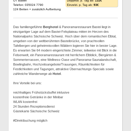
OT Bastei
Doppelzi. p. Tag ab:
132€
Telefon: 035024 7790
Einzelzi. p. Tag ab:
93€
124 Betten + zusätzlich Aufbettung
Das familiengeführte
Berghotel
& Panoramarestaurant Bastei liegt in
einzigartiger Lage auf dem Bastei-Felsplateau mitten im Herzen des
Nationalparks Sächsische Schweiz. Hoch über dem romantischen Elbtal,
umgeben von der weltberühmten Basteibrücke, von prachtvollen
Tafelbergen und geheimnisvollen Wäldern logieren Sie hier in bester Lage.
Es erwarten Sie 64 modern eingerichtete Zimmer, teilweise mit Blick in die
Felsenwelt, ein Panoramarestaurant mit herrlichem Elbblick, Biergärten &
Sommerterrassen, eine Wellness-Oase und Panorama-Saunalandschaft,
Bowlingbahn, Hochzeitsangebote/Trauungen, Räumlichkeiten für
Festlichkeiten und Tagungen, attraktive Übernachtungs-Specials sowie
zahlreiche Wanderwege ab
Hotel
.
Ihre Vorteile bei uns:
reichhaltiges Frühstücksbuffet inklusive
kostenfreie Getränke in der Minibar
WLAN kostenfrei
24 Stunden Rezeptionsdienst
Gästekarte Sächsische Schweiz
#Direktbuchung möglich