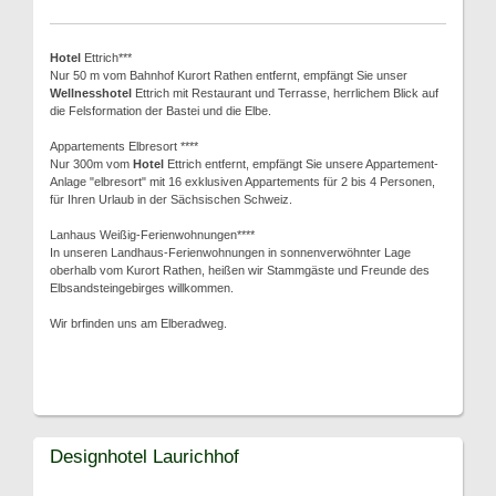
Hotel
Ettrich***
Nur 50 m vom Bahnhof Kurort Rathen entfernt, empfängt Sie unser
Wellnesshotel
Ettrich mit Restaurant und Terrasse, herrlichem Blick auf
die Felsformation der Bastei und die Elbe.
Appartements Elbresort ****
Nur 300m vom
Hotel
Ettrich entfernt, empfängt Sie unsere Appartement-
Anlage "elbresort" mit 16 exklusiven Appartements für 2 bis 4 Personen,
für Ihren Urlaub in der Sächsischen Schweiz.
Lanhaus Weißig-Ferienwohnungen****
In unseren Landhaus-Ferienwohnungen in sonnenverwöhnter Lage
oberhalb vom Kurort Rathen, heißen wir Stammgäste und Freunde des
Elbsandsteingebirges willkommen.
Wir brfinden uns am Elberadweg.
Designhotel Laurichhof