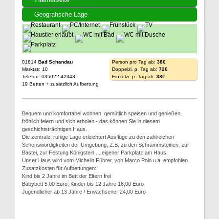
Geografische Lage
01814
Bad Schandau
Person pro Tag ab:
38€
Marktstr. 10
Doppelzi. p. Tag ab:
72€
Telefon: 035022 42343
Einzelzi. p. Tag ab:
38€
19 Betten + zusätzlich Aufbettung
Bequem und komfortabel wohnen, gemütlich speisen und genießen,
fröhlich feiern und sich erholen - das können Sie in diesem
geschichtsträchtigen Haus.
Die zentrale, ruhige Lage erleichtert Ausflüge zu den zahlreichen
Sehenswürdigkeiten der Umgebung, Z.B. zu den Schrammsteinen, zur
Bastei, zur Festung Königstein ... eigener Parkplatz am Haus.
Unser Haus wird vom Michelin Führer, von Marco Polo u.a. empfohlen.
Zusatzkosten für Aufbettungen:
Kind bis 2 Jahre im Bett der Eltern frei
Babybett 5,00 Euro; Kinder bis 12 Jahre 16,00 Euro
Jugendlicher ab 13 Jahre / Erwachsener 24,00 Euro