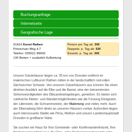
Buchungsanfrage
Internetseite
Geografische Lage
01824
Kurort Rathen
Person pro Tag ab:
30€
Pötzschaer Weg 4-7
Doppelzi. p. Tag ab:
52€
Telefon: 035021 99930
Einzelzi. p. Tag ab:
30€
130 Betten + zusätzlich Aufbettung
Unsere Gästehäuser liegen ca. 35 km von Dresden entfernt im
malerischen Luftkurort Rathen mitten in der landschaftlich reizvollen
Sächsischen Schweiz. Von unseren Gästehäusern aus können Sie einen
direkten Ausblick auf die Elbe und die Bastei, eine der bekanntesten
Sehenswürdigkeiten des Elbsandsteingebirges, genießen. Es bieten sich
zahlreiche Kletter- und Wandermöglichkeiten wie die Festung Königstein,
der Lilienstein, die Schrammsteine, der
Malerweg
und vieles mehr. Auch
der Elberadweg führt direkt an unseren Häusern vorbei. Außerdem liegen
auch interessante Städte wie Pirna, Meißen und unsere Landeshauptstadt
Dresden in greifbarer Nähe.
Sie suchen ein Haus für Ihre Gemeinde- oder Konfirmandenfreizeit, Ihre