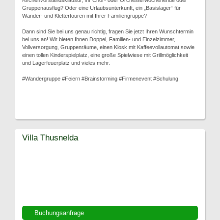
Kirchenvorstandsklausur, Ihr Chor- oder Orchesterwochenende oder
Gruppenausflug? Oder eine Urlaubsunterkunft, ein „Basislager“ für
Wander- und Klettertouren mit Ihrer Familiengruppe?
Dann sind Sie bei uns genau richtig, fragen Sie jetzt Ihren Wunschtermin
bei uns an! Wir bieten Ihnen Doppel, Familien- und Einzelzimmer,
Vollversorgung, Gruppenräume, einen Kiosk mit Kaffeevollautomat sowie
einen tollen Kinderspielplatz, eine große Spielwiese mit Grillmöglichkeit
und Lagerfeuerplatz und vieles mehr.
#Wandergruppe #Feiern #Brainstorming #Firmenevent #Schulung
Villa Thusnelda
Buchungsanfrage