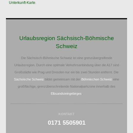
Unterkunft-Karte
.
Urlaubsregion Sächsisch-Böhmische
Schweiz
Die Sächsisch-Böhmische Schweiz ist eine grenzübergreifende
Urlaubsregion. Durch eine optimale Verkehrsanbindung über die A17 sind
Großstädte wie Prag und Dresden nur ein bis zwei Stunden entfernt. Die
Sächsische Schweiz
bildet gemeinsam mit der
Böhmischen Schweiz
eine
großflächige, grenzüberschreitende Nationalparkzone innerhalb des
Elbsandsteingebirges
.
KONTAKT
0171 5505901