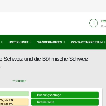
re
Kont
UNTERKUNFT
WANDERN/BIKEN
KONTAKT/IMPRESSUM
he Schweiz und die Böhmische Schweiz
.
<< Suchen
Buchungsanfrage
 Tag ab:
26€
Internetseite
 Tag ab:
44€