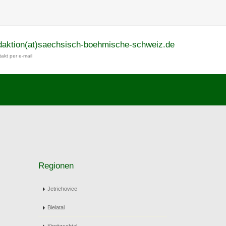
daktion(at)saechsisch-boehmische-schweiz.de
akt per e-mail
Regionen
Jetrichovice
Bielatal