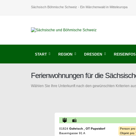
Sächsisch Böhmische Schweiz - Ein Märchenwald in Mitteleuropa
START
REGION
DRESDEN
REISEINFOS
Ferienwohnungen für die Sächsisc
Wählen Sie Ihre Unterkunft nach den gewünschten Kriterien aus
01824
Gohrisch , OT Papstdorf
Person pro
Bauerngasse 91 A
Objekt pro