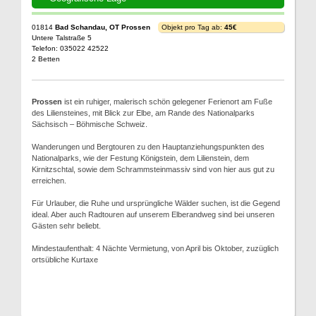
01814
Bad Schandau, OT Prossen
Objekt pro Tag ab:
45€
Untere Talstraße 5
Telefon: 035022 42522
2 Betten
Prossen
ist ein ruhiger, malerisch schön gelegener Ferienort am Fuße
des Liliensteines, mit Blick zur Elbe, am Rande des Nationalparks
Sächsisch – Böhmische Schweiz.
Wanderungen und Bergtouren zu den Hauptanziehungspunkten des
Nationalparks, wie der Festung Königstein, dem Lilienstein, dem
Kirnitzschtal, sowie dem Schrammsteinmassiv sind von hier aus gut zu
erreichen.
Für Urlauber, die Ruhe und ursprüngliche Wälder suchen, ist die Gegend
ideal. Aber auch Radtouren auf unserem Elberandweg sind bei unseren
Gästen sehr beliebt.
Mindestaufenthalt: 4 Nächte Vermietung, von April bis Oktober, zuzüglich
ortsübliche Kurtaxe