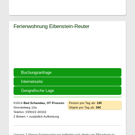
Ferienwohnung Eibenstein-Reuter
Buchungsanfrage
Internetseite
Geografische Lage
01814
Bad Schandau, OT Prossen
Person pro Tag ab:
18€
Gründelweg 14a
Objekt pro Tag ab:
36€
Telefon: 035022 40332
2 Betten + zusätzlich Aufbettung
Unsere 2 Sterne Ferienwohnung befindet sich direkt am Elbradweg in