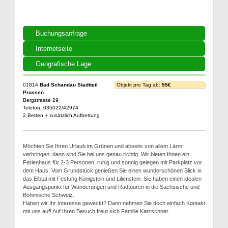
Buchungsanfrage
Internetseite
Geografische Lage
01814
Bad Schandau Stadtteil
Objekt pro Tag ab:
55€
Prossen
Bergstrasse 29
Telefon: 035022/42974
2 Betten + zusätzlich Aufbettung
Möchten Sie Ihren Urlaub im Grünen und abseits von allem Lärm
verbringen, dann sind Sie bei uns genau richtig. Wir bieten Ihnen ein
Ferienhaus für 2-3 Personen, ruhig und sonnig gelegen mit Parkplatz vor
dem Haus. Vom Grundstück genießen Sie einen wunderschönen Blick in
das Elbtal mit Festung Königstein und Lilienstein. Sie haben einen idealen
Ausgangspunkt für Wanderungen und Radtouren in die Sächsische und
Böhmische Schweiz.
Haben wir Ihr Interesse geweckt? Dann nehmen Sie doch einfach Kontakt
mit uns auf! Auf Ihren Besuch freut sich Familie Katzschner.