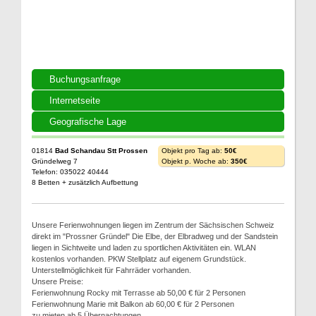
Buchungsanfrage
Internetseite
Geografische Lage
01814
Bad Schandau Stt Prossen
Objekt pro Tag ab:
50€
Gründelweg 7
Objekt p. Woche ab:
350€
Telefon: 035022 40444
8 Betten + zusätzlich Aufbettung
Unsere Ferienwohnungen liegen im Zentrum der Sächsischen Schweiz
direkt im "Prossner Gründel" Die Elbe, der Elbradweg und der Sandstein
liegen in Sichtweite und laden zu sportlichen Aktivitäten ein. WLAN
kostenlos vorhanden. PKW Stellplatz auf eigenem Grundstück.
Unterstellmöglichkeit für Fahrräder vorhanden.
Unsere Preise:
Ferienwohnung Rocky mit Terrasse ab 50,00 € für 2 Personen
Ferienwohnung Marie mit Balkon ab 60,00 € für 2 Personen
zu mieten ab 5 Übernachtungen