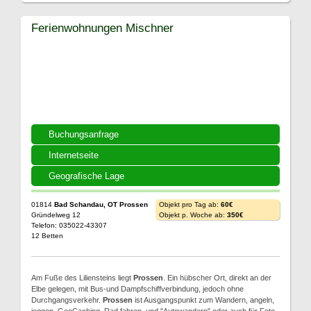
Ferienwohnungen Mischner
Buchungsanfrage
Internetseite
Geografische Lage
01814
Bad Schandau, OT Prossen
Objekt pro Tag ab:
60€
Gründelweg 12
Objekt p. Woche ab:
350€
Telefon: 035022-43307
12 Betten
Am Fuße des Liliensteins liegt
Prossen
. Ein hübscher Ort, direkt an der
Elbe gelegen, mit Bus-und Dampfschiffverbindung, jedoch ohne
Durchgangsverkehr.
Prossen
ist Ausgangspunkt zum Wandern, angeln,