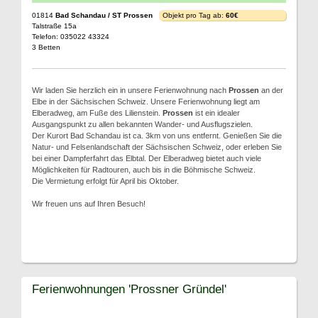
01814
Bad Schandau / ST Prossen
Objekt pro Tag ab:
60€
Talstraße 15a
Telefon: 035022 43324
3 Betten
Wir laden Sie herzlich ein in unsere Ferienwohnung nach
Prossen
an der
Elbe in der Sächsischen Schweiz. Unsere Ferienwohnung liegt am
Elberadweg, am Fuße des Lilienstein.
Prossen
ist ein idealer
Ausgangspunkt zu allen bekannten Wander- und Ausflugszielen.
Der Kurort Bad Schandau ist ca. 3km von uns entfernt. Genießen Sie die
Natur- und Felsenlandschaft der Sächsischen Schweiz, oder erleben Sie
bei einer Dampferfahrt das Elbtal. Der Elberadweg bietet auch viele
Möglichkeiten für Radtouren, auch bis in die Böhmische Schweiz.
Die Vermietung erfolgt für April bis Oktober.
Wir freuen uns auf Ihren Besuch!
Ferienwohnungen 'Prossner Gründel'