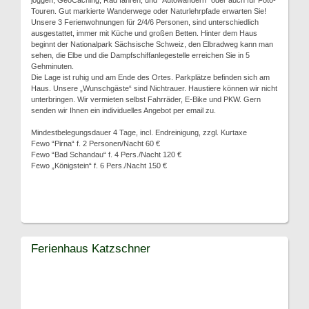
joggen, GeoCaching, Rad fahren, und "Autowandern" oder auch für Foto-
Touren. Gut markierte Wanderwege oder Naturlehrpfade erwarten Sie!
Unsere 3 Ferienwohnungen für 2/4/6 Personen, sind unterschiedlich
ausgestattet, immer mit Küche und großen Betten. Hinter dem Haus
beginnt der Nationalpark Sächsische Schweiz, den Elbradweg kann man
sehen, die Elbe und die Dampfschiffanlegestelle erreichen Sie in 5
Gehminuten.
Die Lage ist ruhig und am Ende des Ortes. Parkplätze befinden sich am
Haus. Unsere „Wunschgäste“ sind Nichtrauer. Haustiere können wir nicht
unterbringen. Wir vermieten selbst Fahrräder, E-Bike und PKW. Gern
senden wir Ihnen ein individuelles Angebot per email zu.
Mindestbelegungsdauer 4 Tage, incl. Endreinigung, zzgl. Kurtaxe
Fewo “Pirna“ f. 2 Personen/Nacht 60 €
Fewo “Bad Schandau“ f. 4 Pers./Nacht 120 €
Fewo „Königstein“ f. 6 Pers./Nacht 150 €
Ferienhaus Katzschner