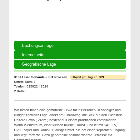
Buchungsanfrage
Internetseite
Geografische Lage
01814
Bad Schandau, StT Prossen
Objekt pro Tag ab:
32€
Untere Talstr. 3
Telefon: 035022 42524
2 Betten
Wir bieten Ihnen eine gemütliche Fewo für 2 Personen, in sonniger und
ruhiger zentraler Lage, direkt am Elbradweg, mit Blick auf den Lilienstein.
Unsere Fewo ( 24qm ) besteht aus einem praktischen kombinierten
Wohn-/Schlafraum, einer kleinen Küche, Du/WC und ist mit SAT- TV,
DVD-Player und Radio/CD ausgestattet. Sie hat einen separaten Eingang
und liegt Parterre. Dazu gehört eine halbüberdachte Terrasse mit