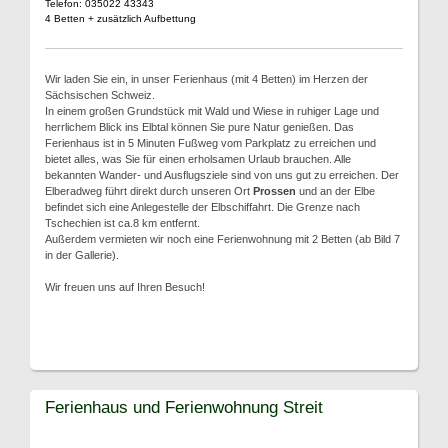
Telefon: 035022 43343
4 Betten + zusätzlich Aufbettung
Wir laden Sie ein, in unser Ferienhaus (mit 4 Betten) im Herzen der
Sächsischen Schweiz.
In einem großen Grundstück mit Wald und Wiese in ruhiger Lage und
herrlichem Blick ins Elbtal können Sie pure Natur genießen. Das
Ferienhaus ist in 5 Minuten Fußweg vom Parkplatz zu erreichen und
bietet alles, was Sie für einen erholsamen Urlaub brauchen. Alle
bekannten Wander- und Ausflugsziele sind von uns gut zu erreichen. Der
Elberadweg führt direkt durch unseren Ort
Prossen
und an der Elbe
befindet sich eine Anlegestelle der Elbschiffahrt. Die Grenze nach
Tschechien ist ca.8 km entfernt.
Außerdem vermieten wir noch eine Ferienwohnung mit 2 Betten (ab Bild 7
in der Gallerie).
Wir freuen uns auf Ihren Besuch!
Ferienhaus und Ferienwohnung Streit