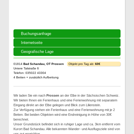
Buchungsanfrage
Internetseite
Geografische Lage
01814
Bad Schandau, OT Prossen
Objekt pro Tag ab:
60€
Untere Talstraße 6
Telefon: 035022 43304
4 Betten + zusätzlich Aufbettung
Wir laden Sie ein nach
Prossen
an der Elbe in der Sächsischen Schweiz.
Wir bieten Ihnen ein Ferienhaus und eine Ferienwohnung mit separatem
Eingang direkt an der Elbe gelegen und Blick zum Lilienstein.
Zur Verfügung stehen ein Ferienhaus und eine Ferienwohnung mit je 2
Betten. Bei beiden Objekten wird eine Endreinigung in Höhe von 30€
berechnet.
Unser Grundstück befindet sich in ruhiger Lage und ca. 3km entfernt vom
Kurort Bad Schandau. Alle bekannten Wander- und Ausflugsziele sind von
uns gut erreichbar.