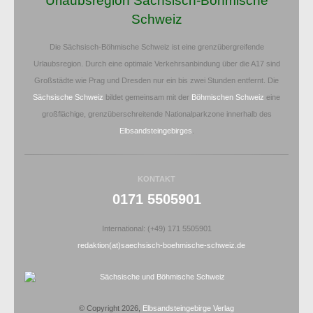
Urlaubsregion Sächsisch-Böhmische
Schweiz
Die Sächsisch-Böhmische Schweiz ist eine grenzübergreifende
Urlaubsregion. Durch eine optimale Verkehrsanbindung über die A17 sind
Großstädte wie Prag und Dresden nur ein bis zwei Stunden entfernt. Die
Sächsische Schweiz
bildet gemeinsam mit der
Böhmischen Schweiz
eine
großflächige, grenzüberschreitende Nationalparkzone innerhalb des
Elbsandsteingebirges
.
KONTAKT
0171 5505901
International: (+49) 171 5505901
redaktion(at)saechsisch-boehmische-schweiz.de
© Copyright 2026,
Elbsandsteingebirge Verlag