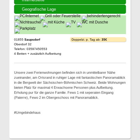
Geografische Lage
01855
Saupsdorf
Doppelzi. p. Tag ab:
35€
Oberdorf 32
Telefon: 03597450553
4 Betten + zusätzlich Aufbettung
Unsere zwei Ferienwohnungen befinden sich in unmittelbarer Nähe
zueinander, am Ortsrand in ruhiger Lage mit fantastischen Panoramablick
in die Bergwelt der Sächsischen-Böhmischen Schweiz. Beide Wohnungen
bieten Platz für maximal 4 Erwachsene Personen plus Aufbettung.
Erholung pur für die ganze Familie. Fewo 1 mit seperaten Eingang
(Paterre), Fewo 2 im Obergeschoss mit Panoramablick.
#Umgebindehaus