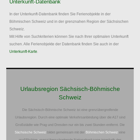
Unterkunft-Datenbank
In der Unterkunft-Datenbank finden Sie Ferienobjekte in der
Böhmischen Schweiz und in der grenznahen Region der Sächsischen
Schweiz.
Mit Hilfe von Suchkriterien können Sie nach Ihrer optimalen Unterkunft
suchen. Alle Ferienobjekte der Datenbank finden Sie auch in der
Unterkunft-Karte
.
Urlaubsregion Sächsisch-Böhmische
Schweiz
Die Sächsisch-Böhmische Schweiz ist eine grenzübergreifende
Urlaubsregion. Durch eine optimale Verkehrsanbindung über die A17 sind
Großstädte wie Prag und Dresden nur ein bis zwei Stunden entfernt. Die
Sächsische Schweiz
bildet gemeinsam mit der
Böhmischen Schweiz
eine
großflächige, grenzüberschreitende Nationalparkzone innerhalb des