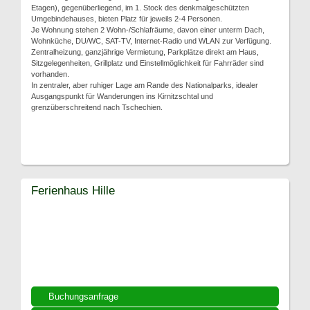
Etagen), gegenüberliegend, im 1. Stock des denkmalgeschützten
Umgebindehauses, bieten Platz für jeweils 2-4 Personen.
Je Wohnung stehen 2 Wohn-/Schlafräume, davon einer unterm Dach,
Wohnküche, DU/WC, SAT-TV, Internet-Radio und WLAN zur Verfügung.
Zentralheizung, ganzjährige Vermietung, Parkplätze direkt am Haus,
Sitzgelegenheiten, Grillplatz und Einstellmöglichkeit für Fahrräder sind
vorhanden.
In zentraler, aber ruhiger Lage am Rande des Nationalparks, idealer
Ausgangspunkt für Wanderungen ins Kirnitzschtal und
grenzüberschreitend nach Tschechien.
Ferienhaus Hille
Buchungsanfrage