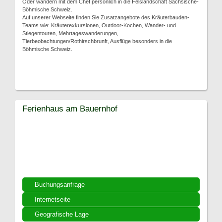
Oder wandern mit dem Chef persönlich in die Felslandschaft Sächsische-
Böhmische Schweiz.
Auf unserer Webseite finden Sie Zusatzangebote des Kräuterbauden-
Teams wie: Kräuterexkursionen, Outdoor-Kochen, Wander- und
Stiegentouren, Mehrtageswanderungen,
Tierbeobachtungen/Rothirschbrunft, Ausflüge besonders in die
Böhmische Schweiz.
Ferienhaus am Bauernhof
Buchungsanfrage
Internetseite
Geografische Lage