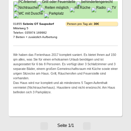
01855
Sebnitz OT Saupsdorf
Person pro Tag ab:
30€
Mittelweg 5
Telefon: 035974 169982
7 Betten + zusätzlich Aufbettung
Wir haben das Ferienhaus 2017 komplett saniert. Es bietet Ihnen auf 150
qm alles, was Sie für einen erholsamen Urlaub benötigen und ist
ausgestattet für 6 bis 8 Personen. Es verfügt über 3 Schlafzimmer und 3
separate Bäder, einem großen Gemeinschaftsraum mit Küche sowie einer
urigen Sitzecke am Haus. Grill, Räucherofen und Feuerstelle sind
vorhanden.
Das Haus wird nur komplett und ab mindestens 5 Tagen Aufenthalt
vermietet (Nichtraucherhaus). Haustiere sind nicht erwünscht. Am Haus
befinden sich 3 Parkplätze.
Seite 1/1