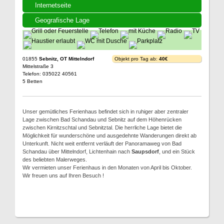
Internetseite
Geografische Lage
01855
Sebnitz, OT Mittelndorf
Objekt pro Tag ab:
40€
Mittelstraße 3
Telefon: 035022 40561
5 Betten
Unser gemütliches Ferienhaus befindet sich in ruhiger aber zentraler
Lage zwischen Bad Schandau und Sebnitz auf dem Höhenrücken
zwischen Kirnitzschtal und Sebnitztal. Die herrliche Lage bietet die
Möglichkeit für wunderschöne und ausgedehnte Wanderungen direkt ab
Unterkunft. Nicht weit entfernt verläuft der Panoramaweg von Bad
Schandau über Mittelndorf, Lichtenhain nach
Saupsdorf
, und ein Stück
des beliebten Malerweges.
Wir vermieten unser Ferienhaus in den Monaten von April bis Oktober.
Wir freuen uns auf Ihren Besuch !