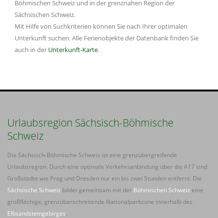
Böhmischen Schweiz und in der grenznahen Region der
Sächsischen Schweiz.
Mit Hilfe von Suchkriterien können Sie nach Ihrer optimalen
Unterkunft suchen. Alle Ferienobjekte der Datenbank finden Sie
auch in der
Unterkunft-Karte
.
Urlaubsregion Sächsisch-Böhmische
Schweiz
Die Sächsisch-Böhmische Schweiz ist eine grenzübergreifende
Urlaubsregion. Durch eine optimale Verkehrsanbindung über die A17 sind
Großstädte wie Prag und Dresden nur ein bis zwei Stunden entfernt. Die
Sächsische Schweiz
bildet gemeinsam mit der
Böhmischen Schweiz
eine
großflächige, grenzüberschreitende Nationalparkzone innerhalb des
Elbsandsteingebirges
.