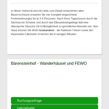
In dieser mühevoll und mit Liebe zum Detail restaurierten alten
Bauernscheune erwarten Sie vier komplett eingerichtete
Ferienwohnungen für je 3-5 Personen. Nach Ihren Tagestouren durch die
Sächsische Schweiz und durch das Elbsandsteingebirge lädt eine
überdachte Sitzecke mit Grillmöglichkeit zu gemütlichen Abenden ein. Vom
Haus können Sie direkt
loswandern
- die Rathener Felsen sowie den
imposanten Lilienstein erreichen Sie in wenigen Minuten.
Bärensteinhof - Wanderhäusel und FEWO
Buchungsanfrage
Internetseite