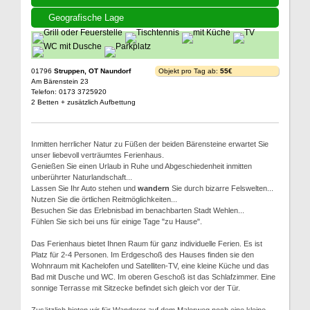
Geografische Lage
01796
Struppen, OT Naundorf
Objekt pro Tag ab:
55€
Am Bärenstein 23
Telefon: 0173 3725920
2 Betten + zusätzlich Aufbettung
Inmitten herrlicher Natur zu Füßen der beiden Bärensteine erwartet Sie
unser liebevoll verträumtes Ferienhaus.
Genießen Sie einen Urlaub in Ruhe und Abgeschiedenheit inmitten
unberührter Naturlandschaft...
Lassen Sie Ihr Auto stehen und
wandern
Sie durch bizarre Felswelten...
Nutzen Sie die örtlichen Reitmöglichkeiten...
Besuchen Sie das Erlebnisbad im benachbarten Stadt Wehlen...
Fühlen Sie sich bei uns für einige Tage "zu Hause".
Das Ferienhaus bietet Ihnen Raum für ganz individuelle Ferien. Es ist
Platz für 2-4 Personen. Im Erdgeschoß des Hauses finden sie den
Wohnraum mit Kachelofen und Satelliten-TV, eine kleine Küche und das
Bad mit Dusche und WC. Im oberen Geschoß ist das Schlafzimmer. Eine
sonnige Terrasse mit Sitzecke befindet sich gleich vor der Tür.