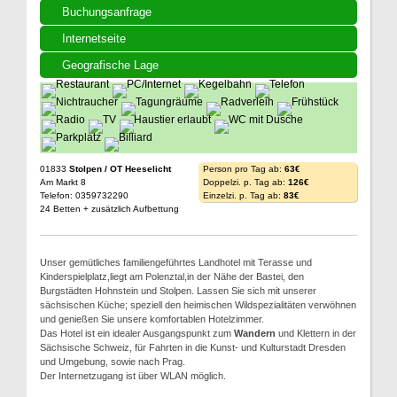
Buchungsanfrage
Internetseite
Geografische Lage
01833
Stolpen / OT Heeselicht
Person pro Tag ab:
63€
Am Markt 8
Doppelzi. p. Tag ab:
126€
Telefon: 0359732290
Einzelzi. p. Tag ab:
83€
24 Betten + zusätzlich Aufbettung
Unser gemütliches familiengeführtes Landhotel mit Terasse und
Kinderspielplatz,liegt am Polenztal,in der Nähe der Bastei, den
Burgstädten Hohnstein und Stolpen. Lassen Sie sich mit unserer
sächsischen Küche; speziell den heimischen Wildspezialitäten verwöhnen
und genießen Sie unsere komfortablen Hotelzimmer.
Das Hotel ist ein idealer Ausgangspunkt zum
Wandern
und Klettern in der
Sächsische Schweiz, für Fahrten in die Kunst- und Kulturstadt Dresden
und Umgebung, sowie nach Prag.
Der Internetzugang ist über WLAN möglich.