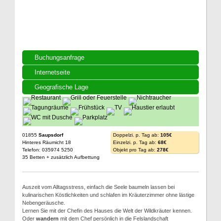
Buchungsanfrage
Internetseite
Geografische Lage
01855
Saupsdorf
Doppelzi. p. Tag ab:
105€
Hinteres Räumicht 18
Einzelzi. p. Tag ab:
68€
Telefon: 035974 5250
Objekt pro Tag ab:
278€
35 Betten + zusätzlich Aufbettung
Auszeit vom Alltagsstress, einfach die Seele baumeln lassen bei
kulinarischen Köstlichkeiten und schlafen im Kräuterzimmer ohne lästige
Nebengeräusche.
Lernen Sie mit der Chefin des Hauses die Welt der Wildkräuter kennen.
Oder
wandern
mit dem Chef persönlich in die Felslandschaft