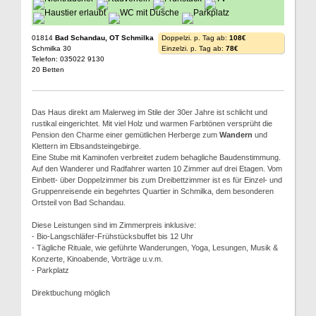
01814
Bad Schandau, OT Schmilka
Doppelzi. p. Tag ab:
108€
Schmilka 30
Einzelzi. p. Tag ab:
78€
Telefon: 035022 9130
20 Betten
Das Haus direkt am Malerweg im Stile der 30er Jahre ist schlicht und
rustikal eingerichtet. Mit viel Holz und warmen Farbtönen versprüht die
Pension den Charme einer gemütlichen Herberge zum
Wandern
und
Klettern im Elbsandsteingebirge.
Eine Stube mit Kaminofen verbreitet zudem behagliche Baudenstimmung.
Auf den Wanderer und Radfahrer warten 10 Zimmer auf drei Etagen. Vom
Einbett- über Doppelzimmer bis zum Dreibettzimmer ist es für Einzel- und
Gruppenreisende ein begehrtes Quartier in Schmilka, dem besonderen
Ortsteil von Bad Schandau.
Diese Leistungen sind im Zimmerpreis inklusive:
- Bio-Langschläfer-Frühstücksbuffet bis 12 Uhr
- Tägliche Rituale, wie geführte Wanderungen, Yoga, Lesungen, Musik &
Konzerte, Kinoabende, Vorträge u.v.m.
- Parkplatz
Direktbuchung möglich