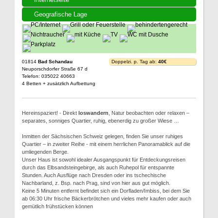
Geografische Lage
01814
Bad Schandau
Doppelzi. p. Tag ab:
40€
Neuporschdorfer Straße 67 d
Telefon: 035022 40663
4 Betten + zusätzlich Aufbettung
Hereinspaziert! - Direkt
loswandern
, Natur beobachten oder relaxen –
separates, sonniges Quartier, ruhig, ebenerdig zu großer Wiese …
Inmitten der Sächsischen Schweiz gelegen, finden Sie unser ruhiges
Quartier – in zweiter Reihe - mit einem herrlichen Panoramablick auf die
umliegenden Berge.
Unser Haus ist sowohl idealer Ausgangspunkt für Entdeckungsreisen
durch das Elbsandsteingebirge, als auch Ruhepol für entspannte
Stunden. Auch Ausflüge nach Dresden oder ins tschechische
Nachbarland, z. Bsp. nach Prag, sind von hier aus gut möglich.
Keine 5 Minuten entfernt befindet sich ein Dorfladen/Imbiss, bei dem Sie
ab 06:30 Uhr frische Bäckerbrötchen und vieles mehr kaufen oder auch
gemütlich frühstücken können