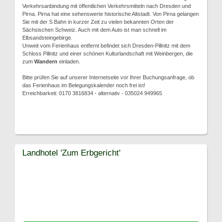
Verkehrsanbindung mit öffentlichen Verkehrsmitteln nach Dresden und
Pirna. Pirna hat eine sehenswerte historische Altstadt. Von Pirna gelangen
Sie mit der S Bahn in kurzer Zeit zu vielen bekannten Orten der
Sächsischen Schweiz. Auch mit dem Auto ist man schnell im
Elbsandsteingebirge.
Unweit vom Ferienhaus entfernt befindet sich Dresden-Pillnitz mit dem
Schloss Pillnitz und einer schönen Kulturlandschaft mit Weinbergen, die
zum
Wandern
einladen.
Bitte prüfen Sie auf unserer Internetseite vor Ihrer Buchungsanfrage, ob
das Ferienhaus im Belegungskalender noch frei ist!
Erreichbarkeit: 0170 3816834 - alternativ - 035024 949965
Landhotel 'Zum Erbgericht'