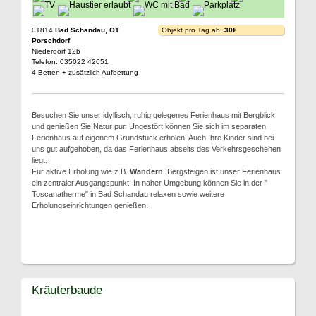
01814
Bad Schandau, OT
Objekt pro Tag ab:
30€
Porschdorf
Niederdorf 12b
Telefon: 035022 42651
4 Betten + zusätzlich Aufbettung
Besuchen Sie unser idyllisch, ruhig gelegenes Ferienhaus mit Bergblick
und genießen Sie Natur pur. Ungestört können Sie sich im separaten
Ferienhaus auf eigenem Grundstück erholen. Auch Ihre Kinder sind bei
uns gut aufgehoben, da das Ferienhaus abseits des Verkehrsgeschehen
liegt.
Für aktive Erholung wie z.B.
Wandern
, Bergsteigen ist unser Ferienhaus
ein zentraler Ausgangspunkt. In naher Umgebung können Sie in der "
Toscanatherme" in Bad Schandau relaxen sowie weitere
Erholungseinrichtungen genießen.
Kräuterbaude