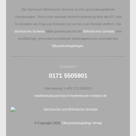
Die Sächsisch-Böhmische Schweiz ist eine grenzübergreifende
Urlaubsregion. Durch eine optimale Verkehrsanbindung über die A17 sind
Großstädte wie Prag und Dresden nur ein bis zwei Stunden entfernt. Die
Sächsische Schweiz
bildet gemeinsam mit der
Böhmischen Schweiz
eine
großflächige, grenzüberschreitende Nationalparkzone innerhalb des
Elbsandsteingebirges
.
KONTAKT
0171 5505901
International: (+49) 171 5505901
redaktion(at)saechsisch-boehmische-schweiz.de
© Copyright 2026,
Elbsandsteingebirge Verlag