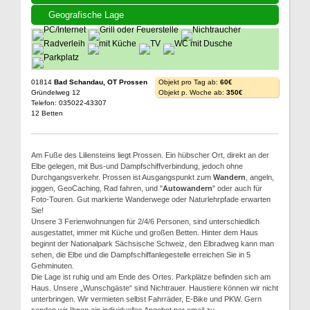
Geografische Lage
01814
Bad Schandau, OT Prossen
Objekt pro Tag ab:
60€
Gründelweg 12
Objekt p. Woche ab:
350€
Telefon: 035022-43307
12 Betten
Am Fuße des Liliensteins liegt Prossen. Ein hübscher Ort, direkt an der
Elbe gelegen, mit Bus-und Dampfschiffverbindung, jedoch ohne
Durchgangsverkehr. Prossen ist Ausgangspunkt zum
Wandern
, angeln,
joggen, GeoCaching, Rad fahren, und "
Autowandern
" oder auch für
Foto-Touren. Gut markierte Wanderwege oder Naturlehrpfade erwarten
Sie!
Unsere 3 Ferienwohnungen für 2/4/6 Personen, sind unterschiedlich
ausgestattet, immer mit Küche und großen Betten. Hinter dem Haus
beginnt der Nationalpark Sächsische Schweiz, den Elbradweg kann man
sehen, die Elbe und die Dampfschiffanlegestelle erreichen Sie in 5
Gehminuten.
Die Lage ist ruhig und am Ende des Ortes. Parkplätze befinden sich am
Haus. Unsere „Wunschgäste“ sind Nichtrauer. Haustiere können wir nicht
unterbringen. Wir vermieten selbst Fahrräder, E-Bike und PKW. Gern