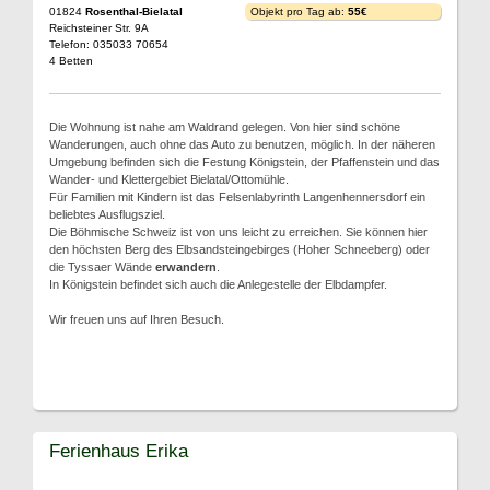
01824
Rosenthal-Bielatal
Objekt pro Tag ab:
55€
Reichsteiner Str. 9A
Telefon: 035033 70654
4 Betten
Die Wohnung ist nahe am Waldrand gelegen. Von hier sind schöne
Wanderungen, auch ohne das Auto zu benutzen, möglich. In der näheren
Umgebung befinden sich die Festung Königstein, der Pfaffenstein und das
Wander- und Klettergebiet Bielatal/Ottomühle.
Für Familien mit Kindern ist das Felsenlabyrinth Langenhennersdorf ein
beliebtes Ausflugsziel.
Die Böhmische Schweiz ist von uns leicht zu erreichen. Sie können hier
den höchsten Berg des Elbsandsteingebirges (Hoher Schneeberg) oder
die Tyssaer Wände
erwandern
.
In Königstein befindet sich auch die Anlegestelle der Elbdampfer.
Wir freuen uns auf Ihren Besuch.
Ferienhaus Erika