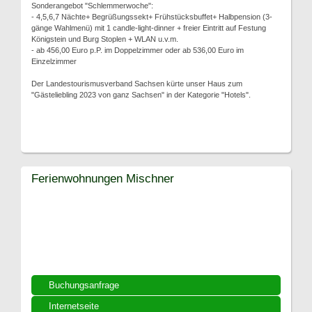
Sonderangebot "Schlemmerwoche":
- 4,5,6,7 Nächte+ Begrüßungssekt+ Frühstücksbuffet+ Halbpension (3-
gänge Wahlmenü) mit 1 candle-light-dinner + freier Eintritt auf Festung
Königstein und Burg Stoplen + WLAN u.v.m.
- ab 456,00 Euro p.P. im Doppelzimmer oder ab 536,00 Euro im
Einzelzimmer
Der Landestourismusverband Sachsen kürte unser Haus zum
"Gästeliebling 2023 von ganz Sachsen" in der Kategorie "Hotels".
Ferienwohnungen Mischner
Buchungsanfrage
Internetseite