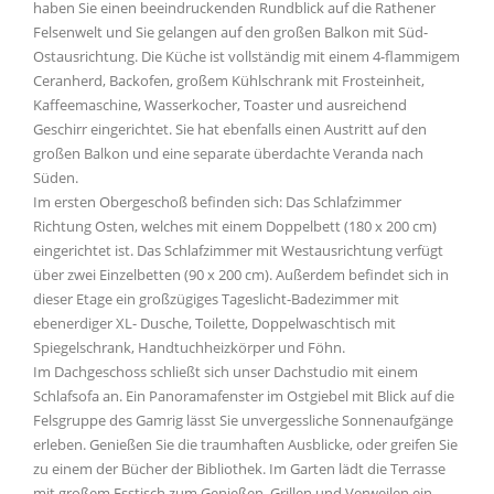
haben Sie einen beeindruckenden Rundblick auf die Rathener
Felsenwelt und Sie gelangen auf den großen Balkon mit Süd-
Ostausrichtung. Die Küche ist vollständig mit einem 4-flammigem
Ceranherd, Backofen, großem Kühlschrank mit Frosteinheit,
Kaffeemaschine, Wasserkocher, Toaster und ausreichend
Geschirr eingerichtet. Sie hat ebenfalls einen Austritt auf den
großen Balkon und eine separate überdachte Veranda nach
Süden.
Im ersten Obergeschoß befinden sich: Das Schlafzimmer
Richtung Osten, welches mit einem Doppelbett (180 x 200 cm)
eingerichtet ist. Das Schlafzimmer mit Westausrichtung verfügt
über zwei Einzelbetten (90 x 200 cm). Außerdem befindet sich in
dieser Etage ein großzügiges Tageslicht-Badezimmer mit
ebenerdiger XL- Dusche, Toilette, Doppelwaschtisch mit
Spiegelschrank, Handtuchheizkörper und Föhn.
Im Dachgeschoss schließt sich unser Dachstudio mit einem
Schlafsofa an. Ein Panoramafenster im Ostgiebel mit Blick auf die
Felsgruppe des Gamrig lässt Sie unvergessliche Sonnenaufgänge
erleben. Genießen Sie die traumhaften Ausblicke, oder greifen Sie
zu einem der Bücher der Bibliothek. Im Garten lädt die Terrasse
mit großem Esstisch zum Genießen, Grillen und Verweilen ein.