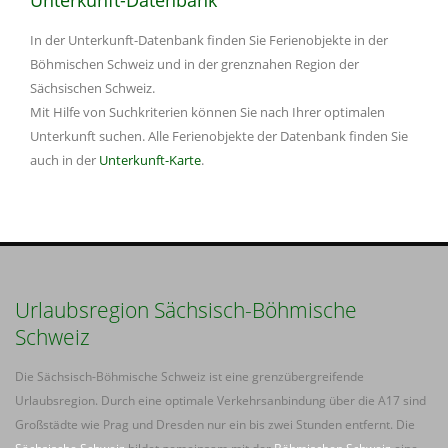
In der Unterkunft-Datenbank finden Sie Ferienobjekte in der
Böhmischen Schweiz und in der grenznahen Region der
Sächsischen Schweiz.
Mit Hilfe von Suchkriterien können Sie nach Ihrer optimalen
Unterkunft suchen. Alle Ferienobjekte der Datenbank finden Sie
auch in der
Unterkunft-Karte
.
Urlaubsregion Sächsisch-Böhmische
Schweiz
Die Sächsisch-Böhmische Schweiz ist eine grenzübergreifende
Urlaubsregion. Durch eine optimale Verkehrsanbindung über die A17 sind
Großstädte wie Prag und Dresden nur ein bis zwei Stunden entfernt. Die
Sächsische Schweiz
bildet gemeinsam mit der
Böhmischen Schweiz
eine