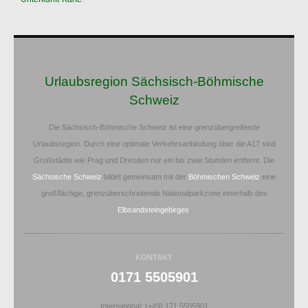
Urlaubsregion Sächsisch-Böhmische
Schweiz
Die Sächsisch-Böhmische Schweiz ist eine grenzübergreifende
Urlaubsregion. Durch eine optimale Verkehrsanbindung über die A17 sind
Großstädte wie Prag und Dresden nur ein bis zwei Stunden entfernt. Die
Sächsische Schweiz
bildet gemeinsam mit der
Böhmischen Schweiz
eine
großflächige, grenzüberschreitende Nationalparkzone innerhalb des
Elbsandsteingebirges
.
KONTAKT
0171 5505901
International: (+49) 171 5505901