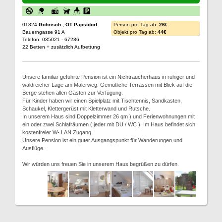
01824
Gohrisch , OT Papstdorf
Person pro Tag ab:
26€
Bauerngasse 91 A
Objekt pro Tag ab:
44€
Telefon: 035021 - 67286
22 Betten + zusätzlich Aufbettung
Unsere familiär geführte Pension ist ein Nichtraucherhaus in ruhiger und
waldreicher Lage am Malerweg. Gemütliche Terrassen mit Blick auf die
Berge stehen allen Gästen zur Verfügung.
Für Kinder haben wir einen Spielplatz mit Tischtennis, Sandkasten,
Schaukel, Klettergerüst mit Kletterwand und Rutsche.
In unserem Haus sind Doppelzimmer 26 qm ) und Ferienwohnungen mit
ein oder zwei Schlafräumen ( jeder mit DU / WC ). Im Haus befindet sich
kostenfreier W- LAN Zugang.
Unsere Pension ist ein guter Ausgangspunkt für Wanderungen und
Ausflüge.
Wir würden uns freuen Sie in unserem Haus begrüßen zu dürfen.