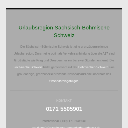
Urlaubsregion Sächsisch-Böhmische
Schweiz
Die Sächsisch-Böhmische Schweiz ist eine grenzübergreifende
Urlaubsregion. Durch eine optimale Verkehrsanbindung über die A17 sind
Großstädte wie Prag und Dresden nur ein bis zwei Stunden entfernt. Die
Sächsische Schweiz
bildet gemeinsam mit der
Böhmischen Schweiz
eine
großflächige, grenzüberschreitende Nationalparkzone innerhalb des
Elbsandsteingebirges
.
KONTAKT
0171 5505901
International: (+49) 171 5505901
redaktion(at)saechsisch-boehmische-schweiz.de