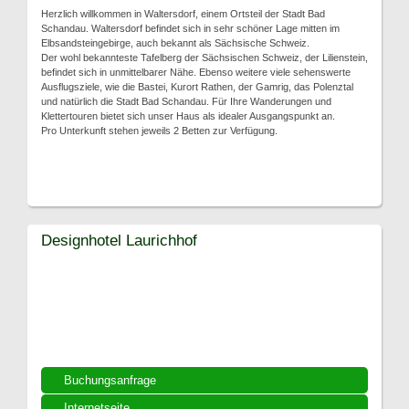
Herzlich willkommen in Waltersdorf, einem Ortsteil der Stadt Bad
Schandau. Waltersdorf befindet sich in sehr schöner Lage mitten im
Elbsandsteingebirge, auch bekannt als Sächsische Schweiz.
Der wohl bekannteste Tafelberg der Sächsischen Schweiz, der Lilienstein,
befindet sich in unmittelbarer Nähe. Ebenso weitere viele sehenswerte
Ausflugsziele, wie die Bastei, Kurort Rathen, der Gamrig, das Polenztal
und natürlich die Stadt Bad Schandau. Für Ihre Wanderungen und
Klettertouren bietet sich unser Haus als idealer Ausgangspunkt an.
Pro Unterkunft stehen jeweils 2 Betten zur Verfügung.
Designhotel Laurichhof
Buchungsanfrage
Internetseite