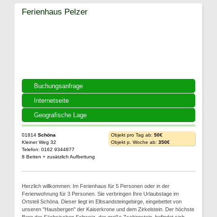
Ferienhaus Pelzer
Buchungsanfrage
Internetseite
Geografische Lage
01814
Schöna
Objekt pro Tag ab:
50€
Kleiner Weg 32
Objekt p. Woche ab:
350€
Telefon: 0162 9344877
8 Betten + zusätzlich Aufbettung
Herzlich willkommen: Im Ferienhaus für 5 Personen oder in der
Ferienwohnung für 3 Personen. Sie verbringen Ihre Urlaubstage im
Ortsteil Schöna. Dieser liegt im Elbsandsteingebirge, eingebettet von
unseren "Hausbergen" der Kaiserkrone und dem Zirkelstein. Der höchste