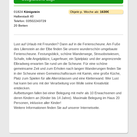
01824
Königstein
Objekt p. Woche ab:
1630€
Halbestadt 40
Telefon: 03502243729
20 Betten
Lust auf Urlaub mit Freunden? Dann auf in die Ferienscheune. Am Fuße
des Lilienstein an der Elbe finden Sie unsere wunderschön umgebaute
Ferienscheune. Festungsblick, schöne Wanderwege, Streuobstwiesen,
Schafe, tolle Angelplätze, Lagerfeuer, ein Spielplatz und der angrenzende
Elbradweg erwarten Sie rund um die Scheune. Für eine schöne
gemeinsame Zeit und zum Erholen nach langen Wanderungen finden Sie
in der Scheune einen Gemeinschaftsraum mit Kamin, eine große Küche,
Platz zum Spielen für alle Altersklassen und eine Kletterwand. Wer Lust
hat kann bei uns mit der Verarbeitung von Wolle seine Kreativität
entdecken.
Aufbettungen fallen bei einer Belegung mit mehr als 10 Erwachsenen und
deren Kindern an (Kinder bis 14 Jahre). Maximale Belegung im Haus 20
Personen, inklusive aller Kinder!
Weitere Informationen finden Sie auf unserer Internetseite.