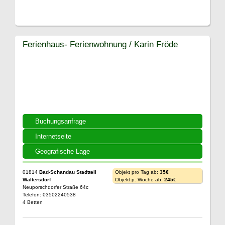
Ferienhaus- Ferienwohnung / Karin Fröde
Buchungsanfrage
Internetseite
Geografische Lage
01814
Bad-Schandau Stadtteil
Objekt pro Tag ab:
35€
Waltersdorf
Objekt p. Woche ab:
245€
Neuporschdorfer Straße 64c
Telefon: 03502240538
4 Betten