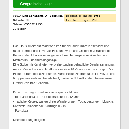
Geografische Lage
01814
Bad Schandau, OT Schmilka
Doppelzi. p. Tag ab:
108€
Schmilka 30
Einzelzi. p. Tag ab:
78€
Telefon: 035022 9130
20 Betten
Das Haus direkt am Malerweg im Stile der 30er Jahre ist schlicht und
rustikal eingerichtet. Mit viel Holz und warmen Farbtönen versprüht die
Pension den Charme einer gemütlichen Herberge zum Wandern und
Klettern im Elbsandsteingebirge.
Eine Stube mit Kaminofen verbreitet zudem behagliche Baudenstimmung.
Auf den Wanderer und Radfahrer warten 10 Zimmer auf drei Etagen. Vom
Einbett- über Doppelzimmer bis zum Dreibettzimmer ist es für Einzel- und
Gruppenreisende ein begehrtes Quartier in Schmilka, dem besonderen
Ortsteil von Bad Schandau.
Diese Leistungen sind im Zimmerpreis inklusive:
- Bio-Langschläfer-Frühstücksbuffet bis 12 Uhr
- Tägliche Rituale, wie geführte Wanderungen, Yoga, Lesungen, Musik &
Konzerte, Kinoabende, Vorträge u.v.m.
- Parkplatz
Direktbuchung möglich