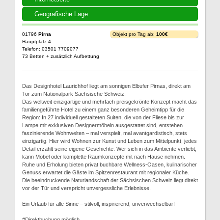
Geografische Lage
01796
Pirna
Objekt pro Tag ab:
100€
Hauptplatz 4
Telefon: 03501 7709077
73 Betten + zusätzlich Aufbettung
Das Designhotel Laurichhof liegt am sonnigen Elbufer Pirnas, direkt am
Tor zum Nationalpark Sächsische Schweiz.
Das weltweit einzigartige und mehrfach preisgekrönte Konzept macht das
familiengeführte Hotel zu einem ganz besonderen Geheimtipp für die
Region: In 27 individuell gestalteten Suiten, die von der Fliese bis zur
Lampe mit exklusiven Designermöbeln ausgestattet sind, entstehen
faszinierende Wohnwelten – mal verspielt, mal avantgardistisch, stets
einzigartig. Hier wird Wohnen zur Kunst und Leben zum Mittelpunkt, jedes
Detail erzählt seine eigene Geschichte. Wer sich in das Ambiente verliebt,
kann Möbel oder komplette Raumkonzepte mit nach Hause nehmen.
Ruhe und Erholung bieten privat buchbare Wellness-Oasen, kulinarischer
Genuss erwartet die Gäste im Spitzenrestaurant mit regionaler Küche.
Die beeindruckende Naturlandschaft der Sächsischen Schweiz liegt direkt
vor der Tür und verspricht unvergessliche Erlebnisse.
Ein Urlaub für alle Sinne – stilvoll, inspirierend, unverwechselbar!
#Direktbuchung möglich