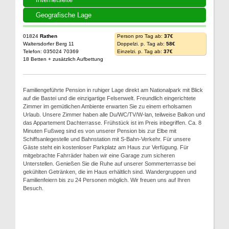
Geografische Lage
01824
Rathen
Person pro Tag ab:
37€
Waltersdorfer Berg 11
Doppelzi. p. Tag ab:
58€
Telefon: 035024 70369
Einzelzi. p. Tag ab:
37€
18 Betten + zusätzlich Aufbettung
Familiengeführte Pension in ruhiger Lage direkt am Nationalpark mit Blick
auf die Bastei und die einzigartige Felsenwelt. Freundlich eingerichtete
Zimmer im gemütlichen Ambiente erwarten Sie zu einem erholsamen
Urlaub. Unsere Zimmer haben alle Du/WC/TV/W-lan, teilweise Balkon und
das Appartement Dachterrasse. Frühstück ist im Preis inbegriffen. Ca. 8
Minuten Fußweg sind es von unserer Pension bis zur Elbe mit
Schiffsanlegestelle und Bahnstation mit S-Bahn-Verkehr. Für unsere
Gäste steht ein kostenloser Parkplatz am Haus zur Verfügung. Für
mitgebrachte Fahrräder haben wir eine Garage zum sicheren
Unterstellen. Genießen Sie die Ruhe auf unserer Sommerterrasse bei
gekühlten Getränken, die im Haus erhältlich sind. Wandergruppen und
Familienfeiern bis zu 24 Personen möglich. Wir freuen uns auf Ihren
Besuch.