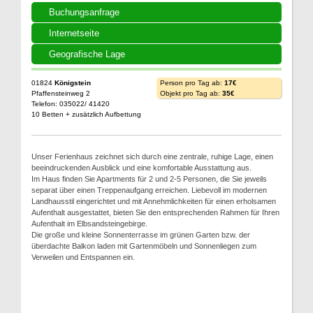
Buchungsanfrage
Internetseite
Geografische Lage
01824
Königstein
Person pro Tag ab:
17€
Pfaffensteinweg 2
Objekt pro Tag ab:
35€
Telefon: 035022/ 41420
10 Betten + zusätzlich Aufbettung
Unser Ferienhaus zeichnet sich durch eine zentrale, ruhige Lage, einen
beeindruckenden Ausblick und eine komfortable Ausstattung aus.
Im Haus finden Sie Apartments für 2 und 2-5 Personen, die Sie jeweils
separat über einen Treppenaufgang erreichen. Liebevoll im modernen
Landhausstil eingerichtet und mit Annehmlichkeiten für einen erholsamen
Aufenthalt ausgestattet, bieten Sie den entsprechenden Rahmen für Ihren
Aufenthalt im Elbsandsteingebirge.
Die große und kleine Sonnenterrasse im grünen Garten bzw. der
überdachte Balkon laden mit Gartenmöbeln und Sonnenliegen zum
Verweilen und Entspannen ein.