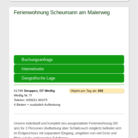
Ferienwohnung Scheumann am Malerweg
Buchungsanfrage
Internetseite
Geografische Lage
01796
Struppen, OT Weißig
Objekt pro Tag ab:
65€
Weißig Nr. 7f
Telefon: 035021 60375
4 Betten + zusätzlich Aufbettung
Unsere individuell und komplett neu ausgestattete Ferienwohnung (50
qm) für 2 Personen (Aufbettung über Schlafcouch möglich) befindet sich
im Erdgeschoss mit separatem Eingang, umgeben von viel Grün und