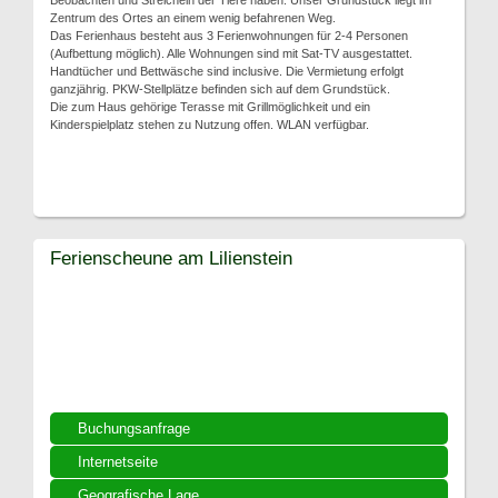
Beobachten und Streicheln der Tiere haben. Unser Grundstück liegt im
Zentrum des Ortes an einem wenig befahrenen Weg.
Das Ferienhaus besteht aus 3 Ferienwohnungen für 2-4 Personen
(Aufbettung möglich). Alle Wohnungen sind mit Sat-TV ausgestattet.
Handtücher und Bettwäsche sind inclusive. Die Vermietung erfolgt
ganzjährig. PKW-Stellplätze befinden sich auf dem Grundstück.
Die zum Haus gehörige Terasse mit Grillmöglichkeit und ein
Kinderspielplatz stehen zu Nutzung offen. WLAN verfügbar.
Ferienscheune am Lilienstein
Buchungsanfrage
Internetseite
Geografische Lage