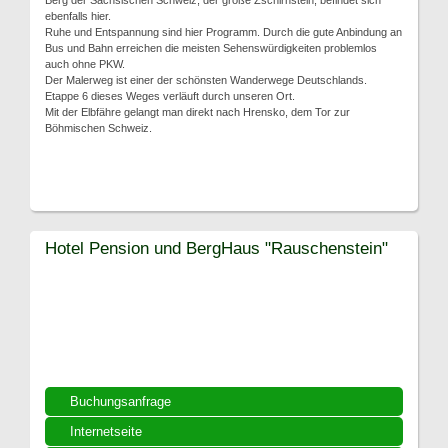
Berg der Sächsischen Schweiz, der große Zschirnstein, befindet sich
ebenfalls hier.
Ruhe und Entspannung sind hier Programm. Durch die gute Anbindung an
Bus und Bahn erreichen die meisten Sehenswürdigkeiten problemlos
auch ohne PKW.
Der Malerweg ist einer der schönsten Wanderwege Deutschlands.
Etappe 6 dieses Weges verläuft durch unseren Ort.
Mit der Elbfähre gelangt man direkt nach Hrensko, dem Tor zur
Böhmischen Schweiz.
Hotel Pension und BergHaus "Rauschenstein"
Buchungsanfrage
Internetseite