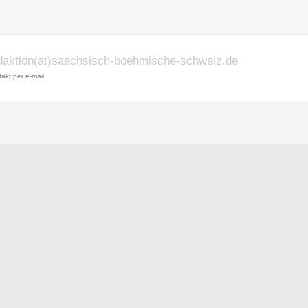
daktion(at)saechsisch-boehmische-schweiz.de
akt per e-mail