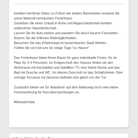
Inmitten herrlicher Natur zu Füßen der beiden Bärensteine erwartet Sie
unser liebevoll verträumtes Ferienhaus.
Genießen Sie einen Urlaub in Ruhe und Abgeschiedenheit inmitten
unberührter Naturlandschaft...
Lassen Sie Ihr Auto stehen und wandern Sie durch bizarre Felswelten...
Nutzen Sie die örtlichen Reitmöglichkeiten...
Besuchen Sie das Erlebnisbad im benachbarten Stadt Wehlen...
Fühlen Sie sich bei uns für einige Tage "zu Hause".
Das Ferienhaus bietet Ihnen Raum für ganz individuelle Ferien. Es ist
Platz für 2-4 Personen. Im Erdgeschoß des Hauses finden sie den
Wohnraum mit Kachelofen und Satelliten-TV, eine kleine Küche und das
Bad mit Dusche und WC. Im oberen Geschoß ist das Schlafzimmer. Eine
sonnige Terrasse mit Sitzecke befindet sich gleich vor der Tür.
Zusätzlich bieten wir für Wanderer auf dem Malerweg noch eine kleine
Ferienwohnung für Kurzübernachtungen an.
#Wanderhütte