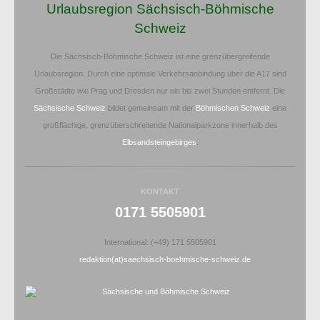
Urlaubsregion Sächsisch-Böhmische
Schweiz
Die Sächsisch-Böhmische Schweiz ist eine grenzübergreifende
Urlaubsregion. Durch eine optimale Verkehrsanbindung über die A17 sind
Großstädte wie Prag und Dresden nur ein bis zwei Stunden entfernt. Die
Sächsische Schweiz
bildet gemeinsam mit der
Böhmischen Schweiz
eine
großflächige, grenzüberschreitende Nationalparkzone innerhalb des
Elbsandsteingebirges
.
KONTAKT
0171 5505901
International: (+49) 171 5505901
redaktion(at)saechsisch-boehmische-schweiz.de