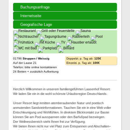
Buchungsanfrage
Internetseite
Geografische Lage
01796
Struppen / Weissig
Doppelzi. p. Tag ab:
125€
Auf der Laase 21
Einzelzi. p. Tag ab:
100€
Telefon: bitte online kontaktieren
24 Betten + zusätzlich Aufbettung
Herzlich Willkommen in unserem familiengeführten Laasenhof Resort.
Wir laden Sie ein in die wohl schönste Urlaubsregion Deutschlands.
Unser Resort liegt inmitten atemberaubender Natur und poetisch
anmutenden Sandsteinformationen. Tauchen Sie ein in eine Welt voller
Entschleunigung und Wohlfühlen. In direktem Blickkontakt zur Bastei
können Sie am Pool ausspannen oder den Barfußpad bezwingen.
Der Wellnessbereich steht Ihnen frei zur Verfügung.
Wir bieten Ihnen nicht nur viel Platz zum Entspannen und Abschalten–