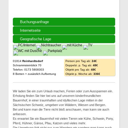
Buchungsanfrage
Internetseite
Geografische Lage
01814
Reinhardtsdorf
Person pro Tag ab:
24€
Schrammsteinblick 70
Doppelzi. p. Tag ab:
48€
Telefon: 0173 5808303
Objekt pro Tag ab:
48€
8 Betten + zusätzlich Aufbettung
Objekt p. Woche ab:
336€
Wir laden Sie ein zum Urlaub machen, Ferien oder zum Ausspannen ein.
Erholung finden Sie hier bei uns auf unserem kinderfreundlichen
Bauernhof, in einer traumhaften und idyllischen Lage mitten in der
Sächsischen Schweiz, umgeben von Wäldern, Wiesen und Bergen.
Bei und kann man die Tiere nicht bloß anschauen, man kann sie auch
anfassen.
Es erwartet Sie ein Bauernhof mit vielen Tieren wie Kühe, Schwein, Pony,
Pferd, Hühner, Gänse, Pfau, Katzen und vieles mehr.
Die Umgebung lädt nicht nur zum Wandern ein sondern man kann auch