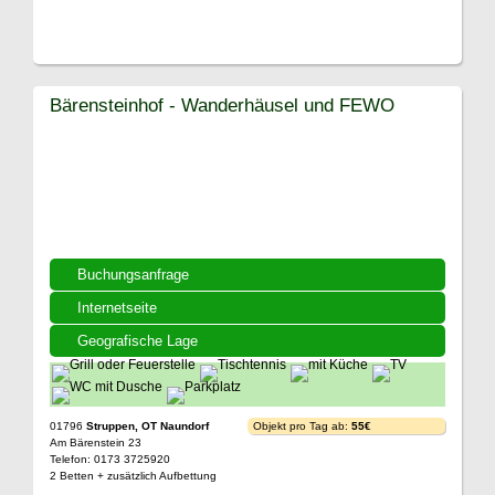
Bärensteinhof - Wanderhäusel und FEWO
Buchungsanfrage
Internetseite
Geografische Lage
01796
Struppen, OT Naundorf
Objekt pro Tag ab:
55€
Am Bärenstein 23
Telefon: 0173 3725920
2 Betten + zusätzlich Aufbettung