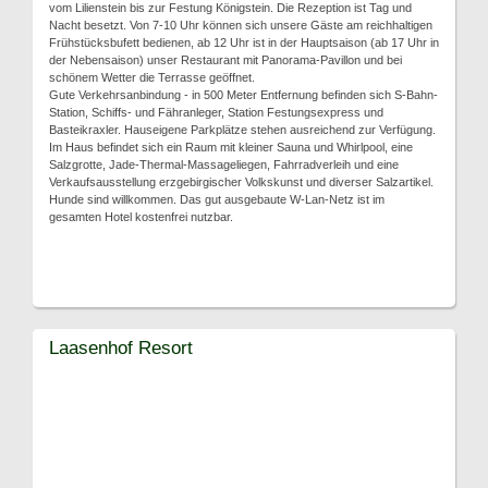
vom Lilienstein bis zur Festung Königstein. Die Rezeption ist Tag und
Nacht besetzt. Von 7-10 Uhr können sich unsere Gäste am reichhaltigen
Frühstücksbufett bedienen, ab 12 Uhr ist in der Hauptsaison (ab 17 Uhr in
der Nebensaison) unser Restaurant mit Panorama-Pavillon und bei
schönem Wetter die Terrasse geöffnet.
Gute Verkehrsanbindung - in 500 Meter Entfernung befinden sich S-Bahn-
Station, Schiffs- und Fähranleger, Station Festungsexpress und
Basteikraxler. Hauseigene Parkplätze stehen ausreichend zur Verfügung.
Im Haus befindet sich ein Raum mit kleiner Sauna und Whirlpool, eine
Salzgrotte, Jade-Thermal-Massageliegen, Fahrradverleih und eine
Verkaufsausstellung erzgebirgischer Volkskunst und diverser Salzartikel.
Hunde sind willkommen. Das gut ausgebaute W-Lan-Netz ist im
gesamten Hotel kostenfrei nutzbar.
Laasenhof Resort