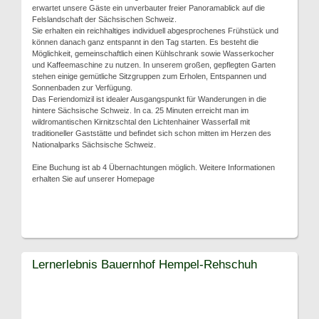
erwartet unsere Gäste ein unverbauter freier Panoramablick auf die
Felslandschaft der Sächsischen Schweiz.
Sie erhalten ein reichhaltiges individuell abgesprochenes Frühstück und
können danach ganz entspannt in den Tag starten. Es besteht die
Möglichkeit, gemeinschaftlich einen Kühlschrank sowie Wasserkocher
und Kaffeemaschine zu nutzen. In unserem großen, gepflegten Garten
stehen einige gemütliche Sitzgruppen zum Erholen, Entspannen und
Sonnenbaden zur Verfügung.
Das Feriendomizil ist idealer Ausgangspunkt für Wanderungen in die
hintere Sächsische Schweiz. In ca. 25 Minuten erreicht man im
wildromantischen Kirnitzschtal den Lichtenhainer Wasserfall mit
traditioneller Gaststätte und befindet sich schon mitten im Herzen des
Nationalparks Sächsische Schweiz.
Eine Buchung ist ab 4 Übernachtungen möglich. Weitere Informationen
erhalten Sie auf unserer Homepage
Lernerlebnis Bauernhof Hempel-Rehschuh