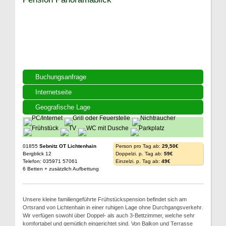
Buchungsanfrage
Internetseite
Geografische Lage
01855
Sebnitz OT Lichtenhain
Person pro Tag ab:
29,50€
Bergblick 12
Doppelzi. p. Tag ab:
59€
Telefon: 035971 57061
Einzelzi. p. Tag ab:
49€
6 Betten + zusätzlich Aufbettung
Unsere kleine familiengeführte Frühstückspension befindet sich am
Ortsrand von Lichtenhain in einer ruhigen Lage ohne Durchgangsverkehr.
Wir verfügen sowohl über Doppel- als auch 3-Bettzimmer, welche sehr
komfortabel und gemütlich eingerichtet sind. Von Balkon und Terrasse