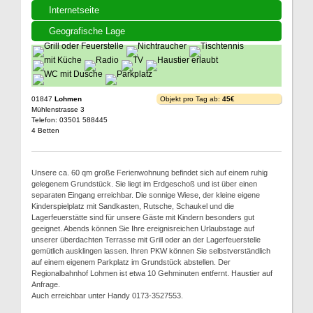
Internetseite
Geografische Lage
01847
Lohmen
Objekt pro Tag ab:
45€
Mühlenstrasse 3
Telefon: 03501 588445
4 Betten
Unsere ca. 60 qm große Ferienwohnung befindet sich auf einem ruhig
gelegenem Grundstück. Sie liegt im Erdgeschoß und ist über einen
separaten Eingang erreichbar. Die sonnige Wiese, der kleine eigene
Kinderspielplatz mit Sandkasten, Rutsche, Schaukel und die
Lagerfeuerstätte sind für unsere Gäste mit Kindern besonders gut
geeignet. Abends können Sie Ihre ereignisreichen Urlaubstage auf
unserer überdachten Terrasse mit Grill oder an der Lagerfeuerstelle
gemütlich ausklingen lassen. Ihren PKW können Sie selbstverständlich
auf einem eigenem Parkplatz im Grundstück abstellen. Der
Regionalbahnhof Lohmen ist etwa 10 Gehminuten entfernt. Haustier auf
Anfrage.
Auch erreichbar unter Handy 0173-3527553.