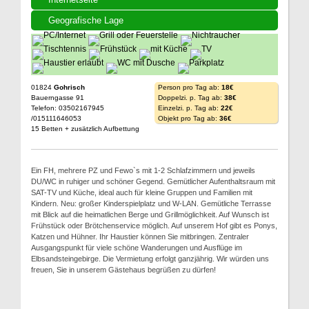
Geografische Lage
01824
Gohrisch
Person pro Tag ab:
18€
Bauerngasse 91
Doppelzi. p. Tag ab:
38€
Telefon: 03502167945
Einzelzi. p. Tag ab:
22€
/015111646053
Objekt pro Tag ab:
36€
15 Betten + zusätzlich Aufbettung
Ein FH, mehrere PZ und Fewo`s mit 1-2 Schlafzimmern und jeweils
DU/WC in ruhiger und schöner Gegend. Gemütlicher Aufenthaltsraum mit
SAT-TV und Küche, ideal auch für kleine Gruppen und Familien mit
Kindern. Neu: großer Kinderspielplatz und W-LAN. Gemütliche Terrasse
mit Blick auf die heimatlichen Berge und Grillmöglichkeit. Auf Wunsch ist
Frühstück oder Brötchenservice möglich. Auf unserem Hof gibt es Ponys,
Katzen und Hühner. Ihr Haustier können Sie mitbringen. Zentraler
Ausgangspunkt für viele schöne Wanderungen und Ausflüge im
Elbsandsteingebirge. Die Vermietung erfolgt ganzjährig. Wir würden uns
freuen, Sie in unserem Gästehaus begrüßen zu dürfen!