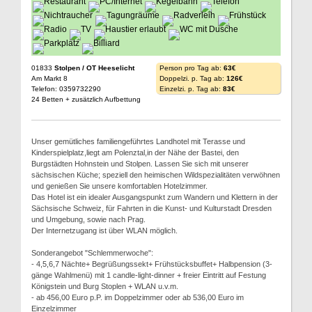
01833
Stolpen / OT Heeselicht
Person pro Tag ab:
63€
Am Markt 8
Doppelzi. p. Tag ab:
126€
Telefon: 0359732290
Einzelzi. p. Tag ab:
83€
24 Betten + zusätzlich Aufbettung
Unser gemütliches familiengeführtes Landhotel mit Terasse und
Kinderspielplatz,liegt am Polenztal,in der Nähe der Bastei, den
Burgstädten Hohnstein und Stolpen. Lassen Sie sich mit unserer
sächsischen Küche; speziell den heimischen Wildspezialitäten verwöhnen
und genießen Sie unsere komfortablen Hotelzimmer.
Das Hotel ist ein idealer Ausgangspunkt zum Wandern und Klettern in der
Sächsische Schweiz, für Fahrten in die Kunst- und Kulturstadt Dresden
und Umgebung, sowie nach Prag.
Der Internetzugang ist über WLAN möglich.
Sonderangebot "Schlemmerwoche":
- 4,5,6,7 Nächte+ Begrüßungssekt+ Frühstücksbuffet+ Halbpension (3-
gänge Wahlmenü) mit 1 candle-light-dinner + freier Eintritt auf Festung
Königstein und Burg Stoplen + WLAN u.v.m.
- ab 456,00 Euro p.P. im Doppelzimmer oder ab 536,00 Euro im
Einzelzimmer