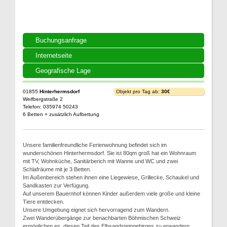
Buchungsanfrage
Internetseite
Geografische Lage
01855
Hinterhermsdorf
Objekt pro Tag ab:
30€
Weifbergstraße 2
Telefon: 035974 50243
6 Betten + zusätzlich Aufbettung
Unsere familienfreundliche Ferienwohnung befindet sich im
wunderschönen Hinterhermsdorf. Sie ist 80qm groß hat ein Wohnraum
mit TV, Wohnküche, Sanitärberich mit Wanne und WC und zwei
Schlafräume mit je 3 Betten.
Im Außenbereich stehen ihnen eine Liegewiese, Grillecke, Schaukel und
Sandkasten zur Verfügung.
Auf unserem Bauernhof können Kinder außerdem viele große und kleine
Tiere entdecken.
Unsere Umgebung eignet sich hervorragend zum Wandern.
Zwei Wanderübergänge zur benachbarten Böhmischen Schweiz
ermöglichen es, diesen Teil des Elbsandsteingebirges zu erwandern.