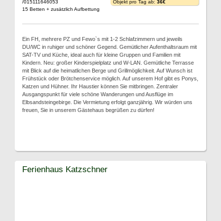
/015111646053
Objekt pro Tag ab:
36€
15 Betten + zusätzlich Aufbettung
Ein FH, mehrere PZ und Fewo`s mit 1-2 Schlafzimmern und jeweils
DU/WC in ruhiger und schöner Gegend. Gemütlicher Aufenthaltsraum mit
SAT-TV und Küche, ideal auch für kleine Gruppen und Familien mit
Kindern. Neu: großer Kinderspielplatz und W-LAN. Gemütliche Terrasse
mit Blick auf die heimatlichen Berge und Grillmöglichkeit. Auf Wunsch ist
Frühstück oder Brötchenservice möglich. Auf unserem Hof gibt es Ponys,
Katzen und Hühner. Ihr Haustier können Sie mitbringen. Zentraler
Ausgangspunkt für viele schöne Wanderungen und Ausflüge im
Elbsandsteingebirge. Die Vermietung erfolgt ganzjährig. Wir würden uns
freuen, Sie in unserem Gästehaus begrüßen zu dürfen!
Ferienhaus Katzschner