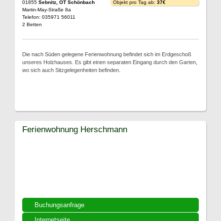
01855
Sebnitz, OT Schönbach
Objekt pro Tag ab:
37€
Martin-May-Straße 8a
Telefon: 035971 56011
2 Betten
Die nach Süden gelegene Ferienwohnung befindet sich im Erdgeschoß
unseres Holzhauses. Es gibt einen separaten Eingang durch den Garten,
wo sich auch Sitzgelegenheiten befinden.
Ferienwohnung Herschmann
Buchungsanfrage
Internetseite