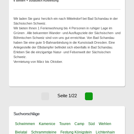
4 Betten + zusätzlich Aufbettung
Wir laden Sie ganz herzlich ein nach Mittelndorf bei Bad Schandau in der
Sächsischen Schweiz.
Wir bieten Ihnen 1 Ferienwohnung bis 4 Personen in ruhiger Lage im
Grünen . Alle bekannten Wander- und Ausflugsziele der Sächsischen- und
Böhmischen Schweiz sind von uns gut erreichbar. Von Bad Schandau
haben Sie eine gute S-Bahnanbindung in die Kunststadt Dresden. Eine
Anlegestelle der Elbdampfer befindet sich ebenfalls in Bad Schandau.
Erleben Sie die einzigartige Natur- und Felsenwelt der Sächsischen
Schweiz.
Vermietung von März bis Oktober.
Seite 1/22
Suchvorschläge
Schwimmen
Kamenice
Touren
Camp
Süd
Wehlen
Bielatal
Schrammsteine
Festung Königstein
Lichtenhain