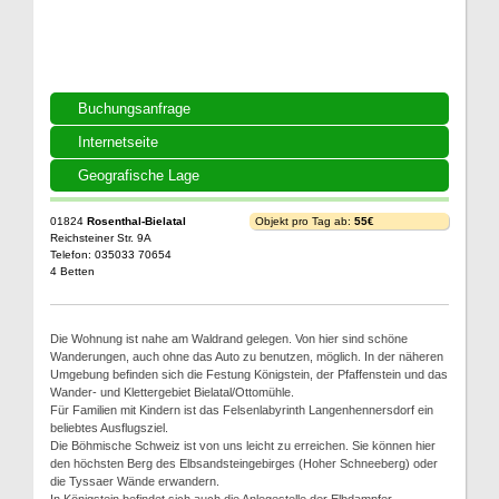
Buchungsanfrage
Internetseite
Geografische Lage
01824
Rosenthal-Bielatal
Objekt pro Tag ab:
55€
Reichsteiner Str. 9A
Telefon: 035033 70654
4 Betten
Die Wohnung ist nahe am Waldrand gelegen. Von hier sind schöne
Wanderungen, auch ohne das Auto zu benutzen, möglich. In der näheren
Umgebung befinden sich die Festung Königstein, der Pfaffenstein und das
Wander- und Klettergebiet Bielatal/Ottomühle.
Für Familien mit Kindern ist das Felsenlabyrinth Langenhennersdorf ein
beliebtes Ausflugsziel.
Die Böhmische Schweiz ist von uns leicht zu erreichen. Sie können hier
den höchsten Berg des Elbsandsteingebirges (Hoher Schneeberg) oder
die Tyssaer Wände erwandern.