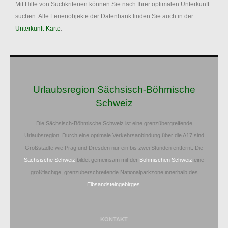
Mit Hilfe von Suchkriterien können Sie nach Ihrer optimalen Unterkunft
suchen. Alle Ferienobjekte der Datenbank finden Sie auch in der
Unterkunft-Karte
.
Urlaubsregion Sächsisch-Böhmische
Schweiz
Die Sächsisch-Böhmische Schweiz ist eine grenzübergreifende
Urlaubsregion. Durch eine optimale Verkehrsanbindung über die A17 sind
Großstädte wie Prag und Dresden nur ein bis zwei Stunden entfernt. Die
Sächsische Schweiz
bildet gemeinsam mit der
Böhmischen Schweiz
eine
großflächige, grenzüberschreitende Nationalparkzone innerhalb des
Elbsandsteingebirges
.
KONTAKT