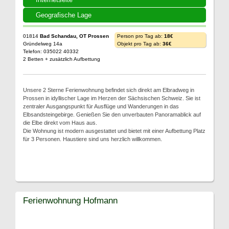
Geografische Lage
01814
Bad Schandau, OT Prossen
Person pro Tag ab:
18€
Gründelweg 14a
Objekt pro Tag ab:
36€
Telefon: 035022 40332
2 Betten + zusätzlich Aufbettung
Unsere 2 Sterne Ferienwohnung befindet sich direkt am Elbradweg in
Prossen in idyllischer Lage im Herzen der Sächsischen Schweiz. Sie ist
zentraler Ausgangspunkt für Ausflüge und Wanderungen in das
Elbsandsteingebirge. Genießen Sie den unverbauten Panoramablick auf
die Elbe direkt vom Haus aus.
Die Wohnung ist modern ausgestattet und bietet mit einer Aufbettung Platz
für 3 Personen. Haustiere sind uns herzlich willkommen.
Ferienwohnung Hofmann