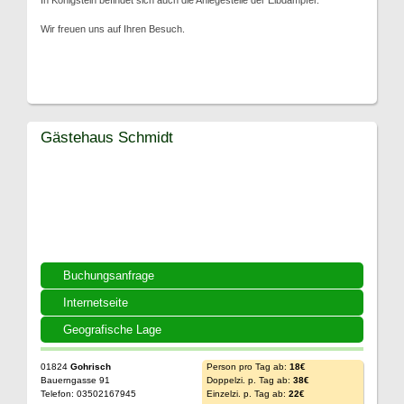
In Königstein befindet sich auch die Anlegestelle der Elbdampfer.
Wir freuen uns auf Ihren Besuch.
Gästehaus Schmidt
Buchungsanfrage
Internetseite
Geografische Lage
01824
Gohrisch
Person pro Tag ab:
18€
Bauerngasse 91
Doppelzi. p. Tag ab:
38€
Telefon: 03502167945
Einzelzi. p. Tag ab:
22€