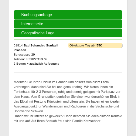
Buchungsanfrage
Internetseite
Geografische Lage
01814
Bad Schandau Stadtteil
Objekt pro Tag ab:
55€
Prossen
Bergstrasse 29
Telefon: 035022/42974
2 Betten + zusätzlich Aufbettung
Möchten Sie Ihren Urlaub im Grünen und abseits von allem Lärm
verbringen, dann sind Sie bei uns genau richtig. Wir bieten Ihnen ein
Ferienhaus für 2-3 Personen, ruhig und sonnig gelegen mit Parkplatz vor
dem Haus. Vom Grundstück genießen Sie einen wunderschönen Blick in
das Elbtal mit Festung Königstein und Lilienstein. Sie haben einen idealen
Ausgangspunkt für Wanderungen und Radtouren in die Sächsische und
Böhmische Schweiz.
Haben wir Ihr Interesse geweckt? Dann nehmen Sie doch einfach Kontakt
mit uns auf! Auf Ihren Besuch freut sich Familie Katzschner.