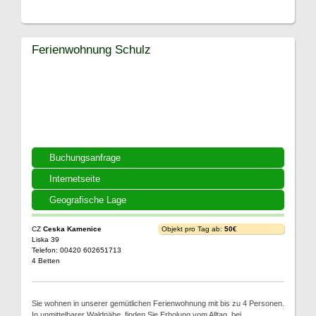
Ferienwohnung Schulz
Buchungsanfrage
Internetseite
Geografische Lage
CZ
Ceska Kamenice
Objekt pro Tag ab:
50€
Liska 39
Telefon: 00420 602651713
4 Betten
Sie wohnen in unserer gemütlichen Ferienwohnung mit bis zu 4 Personen.
In unmittelbarer Waldnähe, finden Sie Erholung vom Alltag, bei