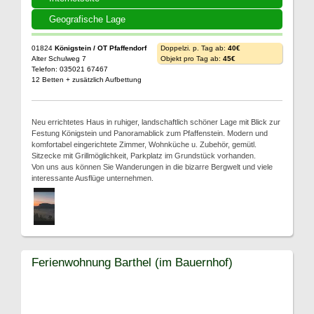
Geografische Lage
01824
Königstein / OT Pfaffendorf
Doppelzi. p. Tag ab:
40€
Alter Schulweg 7
Objekt pro Tag ab:
45€
Telefon: 035021 67467
12 Betten + zusätzlich Aufbettung
Neu errichtetes Haus in ruhiger, landschaftlich schöner Lage mit Blick zur
Festung Königstein und Panoramablick zum Pfaffenstein. Modern und
komfortabel eingerichtete Zimmer, Wohnküche u. Zubehör, gemütl.
Sitzecke mit Grillmöglichkeit, Parkplatz im Grundstück vorhanden.
Von uns aus können Sie Wanderungen in die bizarre Bergwelt und viele
interessante Ausflüge unternehmen.
Ferienwohnung Barthel (im Bauernhof)