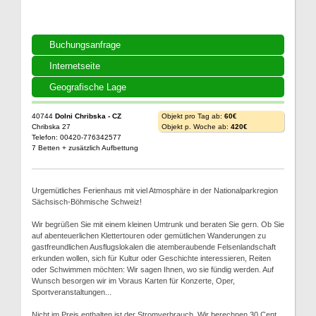
Buchungsanfrage
Internetseite
Geografische Lage
40744
Dolni Chribska - CZ
Objekt pro Tag ab:
60€
Chribska 27
Objekt p. Woche ab:
420€
Telefon: 00420-776342577
7 Betten + zusätzlich Aufbettung
Urgemütliches Ferienhaus mit viel Atmosphäre in der Nationalparkregion
Sächsisch-Böhmische Schweiz!
Wir begrüßen Sie mit einem kleinen Umtrunk und beraten Sie gern. Ob Sie
auf abenteuerlichen Klettertouren oder gemütlichen Wanderungen zu
gastfreundlichen Ausflugslokalen die atemberaubende Felsenlandschaft
erkunden wollen, sich für Kultur oder Geschichte interessieren, Reiten
oder Schwimmen möchten: Wir sagen Ihnen, wo sie fündig werden. Auf
Wunsch besorgen wir im Voraus Karten für Konzerte, Oper,
Sportveranstaltungen...
Nicht im Preis enthalten ist der Stromverbrauch. Wir berechnen 30 Cent