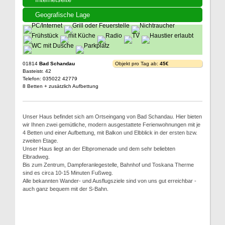
Geografische Lage
01814
Bad Schandau
Objekt pro Tag ab:
45€
Basteistr. 42
Telefon: 035022 42779
8 Betten + zusätzlich Aufbettung
Unser Haus befindet sich am Ortseingang von Bad Schandau. Hier bieten
wir Ihnen zwei gemütliche, modern ausgestattete Ferienwohnungen mit je
4 Betten und einer Aufbettung, mit Balkon und Elbblick in der ersten bzw.
zweiten Etage.
Unser Haus liegt an der Elbpromenade und dem sehr beliebten
Elbradweg.
Bis zum Zentrum, Dampferanlegestelle, Bahnhof und Toskana Therme
sind es circa 10-15 Minuten Fußweg.
Alle bekannten Wander- und Ausflugsziele sind von uns gut erreichbar -
auch ganz bequem mit der S-Bahn.