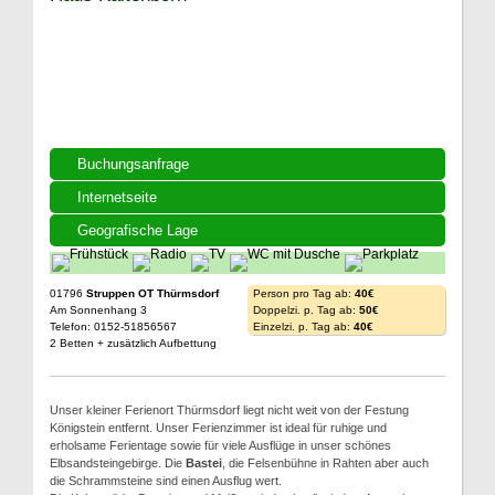
Buchungsanfrage
Internetseite
Geografische Lage
01796
Struppen OT Thürmsdorf
Person pro Tag ab:
40€
Am Sonnenhang 3
Doppelzi. p. Tag ab:
50€
Telefon: 0152-51856567
Einzelzi. p. Tag ab:
40€
2 Betten + zusätzlich Aufbettung
Unser kleiner Ferienort Thürmsdorf liegt nicht weit von der Festung
Königstein entfernt. Unser Ferienzimmer ist ideal für ruhige und
erholsame Ferientage sowie für viele Ausflüge in unser schönes
Elbsandsteingebirge. Die
Bastei
, die Felsenbühne in Rahten aber auch
die Schrammsteine sind einen Ausflug wert.