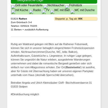
Geografische Lage
01824
Rathen
Doppelzi. p. Tag ab:
85€
Zum Grünbach 3-4
Telefon: 035024 70205
11 Betten + zusätzlich Aufbettung
Ruhig am Waldrand gelegen mit Blick auf die Rathener Felsenwelt,
können Sie sich in unserer behaglich eingerichteten Frühstückspension
erholen. Nichtraucherzimmer(Dusche, WC, teilw. Balkon),
Aufenthaltsraum, Gästeküche u. Liegewiese. In ruhiger Lage gelegen,
können Sie ungestört die Natur erleben, ausgedehnte Wanderungen
unternehmen und dabei die romantische Bergwelt genießen oder sich
einfach nur vom Alltagsstress erholen. Der Ort(
Basteiseite
!) ist autofrei,
aber für Gäste mit Übernachtung haben wir unseren eigenen Parkplatz
unterhalb vom Haus (deshalb Sperrschild übersehen).
Betreiber Angela und Ulrich Kleinstäuber GbR- Bischofswerdaerstr.31
01833 Stolpen
#Direktbuchung möglich