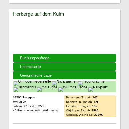
Herberge auf dem Kulm
Buchungsanfrage
Internetseite
Geografische Lage
01796
Struppen
Person pro Tag ab:
14€
Weißig 7b
Doppelzi. p. Tag ab:
32€
Telefon: 0177 4737272
Einzelzi. p. Tag ab:
16€
40 Betten + zusätzlich Aufbettung
Objekt pro Tag ab:
450€
Objekt p. Woche ab:
3300€