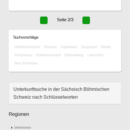
Seite 2/3
Suchvorschläge
Hinterhermsdorf
Pension
Papststein
Saupsdorf
Bastei
Ferienhaus
Rathmannsdorf
Elberadweg
Lilienstein
Bad Schandau
Unterkunftsuche in der Sächsisch Böhmischen
Schweiz nach Schlüsselworten
Regionen
Jetrichovice