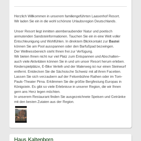
Herzlich Willkommen in unserem familiengeführten Laasenhof Resort.
Wir laden Sie ein in die wohl schönste Urlaubsregion Deutschlands.
Unser Resort liegt inmitten atemberaubender Natur und poetisch
anmutenden Sandsteinformationen. Tauchen Sie ein in eine Welt voller
Entschleunigung und Wohlfühlen. In direktem Blickkontakt zur
Bastei
können Sie am Pool ausspannen oder den Barfußpad bezwingen.
Der Wellnessbereich steht Ihnen frei zur Verfügung.
Wir bieten Ihnen nicht nur viel Platz zum Entspannen und Abschalten–
auch viele Aktivitäten können Sie in und um unser Resort herum erleben.
Kinderspielplätze, E-Bike Verleih und der Malerweg ist nur einen Steinwurf
entfernt. Entdecken Sie die Sächsische Schweiz mit all ihren Facetten.
Lassen Sie sich verzaubern auf der Felsenbühne Rathen oder im Tom-
Pauls-Theater Pirna. Erklimmen Sie die größte Bergfestung Europas in
Königstein. Es gibt so viele Erlebnisse in unserer Region, die wir Ihnen
gern ans Herz legen möchten.
In unserem Restaurant finden Sie ausgezeichnete Speisen und Getränke
mit den besten Zutaten aus der Region.
Haus Kaltenborn