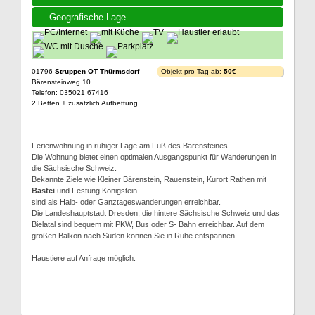
Geografische Lage
01796
Struppen OT Thürmsdorf
Objekt pro Tag ab:
50€
Bärensteinweg 10
Telefon: 035021 67416
2 Betten + zusätzlich Aufbettung
Ferienwohnung in ruhiger Lage am Fuß des Bärensteines.
Die Wohnung bietet einen optimalen Ausgangspunkt für Wanderungen in
die Sächsische Schweiz.
Bekannte Ziele wie Kleiner Bärenstein, Rauenstein, Kurort Rathen mit
Bastei
und Festung Königstein
sind als Halb- oder Ganztageswanderungen erreichbar.
Die Landeshauptstadt Dresden, die hintere Sächsische Schweiz und das
Bielatal sind bequem mit PKW, Bus oder S- Bahn erreichbar. Auf dem
großen Balkon nach Süden können Sie in Ruhe entspannen.
Haustiere auf Anfrage möglich.