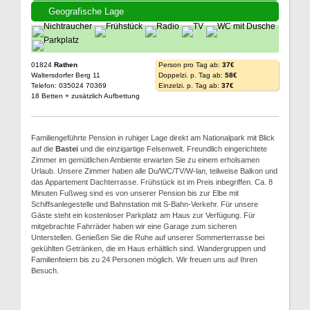
Geografische Lage
01824
Rathen
Person pro Tag ab:
37€
Waltersdorfer Berg 11
Doppelzi. p. Tag ab:
58€
Telefon: 035024 70369
Einzelzi. p. Tag ab:
37€
18 Betten + zusätzlich Aufbettung
Familiengeführte Pension in ruhiger Lage direkt am Nationalpark mit Blick
auf die
Bastei
und die einzigartige Felsenwelt. Freundlich eingerichtete
Zimmer im gemütlichen Ambiente erwarten Sie zu einem erholsamen
Urlaub. Unsere Zimmer haben alle Du/WC/TV/W-lan, teilweise Balkon und
das Appartement Dachterrasse. Frühstück ist im Preis inbegriffen. Ca. 8
Minuten Fußweg sind es von unserer Pension bis zur Elbe mit
Schiffsanlegestelle und Bahnstation mit S-Bahn-Verkehr. Für unsere
Gäste steht ein kostenloser Parkplatz am Haus zur Verfügung. Für
mitgebrachte Fahrräder haben wir eine Garage zum sicheren
Unterstellen. Genießen Sie die Ruhe auf unserer Sommerterrasse bei
gekühlten Getränken, die im Haus erhältlich sind. Wandergruppen und
Familienfeiern bis zu 24 Personen möglich. Wir freuen uns auf Ihren
Besuch.