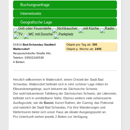
Buchungsanfrage
Internetseite
Geografische Lage
01814
Bad-Schandau Stadtteil
Objekt pro Tag ab:
35€
Waltersdorf
Objekt p. Woche ab:
245€
Neuporschdorfer Straße 64c
Telefon: 03502240538
4 Betten
Herzlich willkommen in Waltersdorf, einem Ortsteil der Stadt Bad
Schandau. Waltersdorf befindet sich in sehr schöner Lage mitten im
Elbsandsteingebirge, auch bekannt als Sächsische Schweiz.
Der wohl bekannteste Tafelberg der Sächsischen Schweiz, der Lilienstein,
befindet sich in unmittelbarer Nähe. Ebenso weitere viele sehenswerte
Ausflugsziele, wie die
Bastei
, Kurort Rathen, der Gamrig, das Polenztal
und natürlich die Stadt Bad Schandau. Für Ihre Wanderungen und
Klettertouren bietet sich unser Haus als idealer Ausgangspunkt an.
Pro Unterkunft stehen jeweils 2 Betten zur Verfügung.