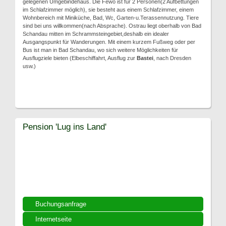
gelegenen Umgebindehaus. Die Fewo ist für 2 Personen(2 Aufbettungen
im Schlafzimmer möglich), sie besteht aus einem Schlafzimmer, einem
Wohnbereich mit Miniküche, Bad, Wc, Garten-u.Terassennutzung. Tiere
sind bei uns willkommen(nach Absprache). Ostrau liegt oberhalb von Bad
Schandau mitten im Schrammsteingebiet,deshalb ein idealer
Ausgangspunkt für Wanderungen. Mit einem kurzem Fußweg oder per
Bus ist man in Bad Schandau, wo sich weitere Möglichkeiten für
Ausflugziele bieten (Elbeschiffahrt, Ausflug zur
Bastei
, nach Dresden
usw.)
Pension 'Lug ins Land'
Buchungsanfrage
Internetseite