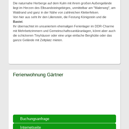
Die naturnahe Herberge auf dem Kulm mit ihrem großen Außengelände
liegt im Herzen des Elbsandsteingebirges, unmittelbar am "Malerweg", am
Waldrand und ganz in der Nähe von zahlreichen Kletterfelsen.
Von hier aus seht ihr den Lilienstein, die Festung Königstein und die
Bastei
.
Ihr übernachtet im unsaniertem ehemaligen Ferienlager im DDR-Charme
mit Mehrbettzimmern und Gemeinschaftssanitäranlagen, könnt aber auch
die schickeren Tinyhäuser oder eine urige einfache Berghütte oder das
ganze Gelände mit Zeltplatz mieten.
Ferienwohnung Gärtner
Buchungsanfrage
Internetseite