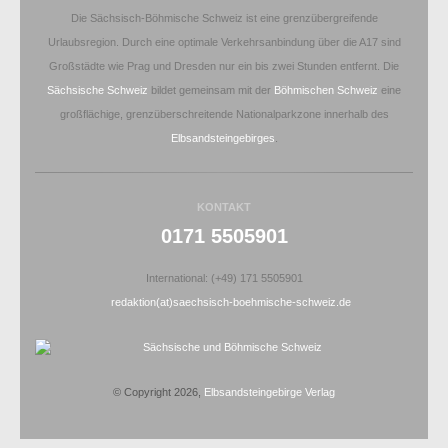
Die Sächsisch-Böhmische Schweiz ist eine grenzübergreifende
Urlaubsregion. Durch eine optimale Verkehrsanbindung über die A17 sind
Großstädte wie Prag und Dresden nur ein bis zwei Stunden entfernt. Die
Sächsische Schweiz
bildet gemeinsam mit der
Böhmischen Schweiz
eine
großflächige, grenzüberschreitende Nationalparkzone innerhalb des
Elbsandsteingebirges
.
KONTAKT
0171 5505901
International: (+49) 171 5505901
redaktion(at)saechsisch-boehmische-schweiz.de
© Copyright 2026,
Elbsandsteingebirge Verlag