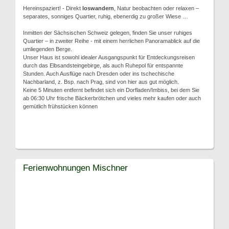
Hereinspaziert! - Direkt
loswandern
, Natur beobachten oder relaxen –
separates, sonniges Quartier, ruhig, ebenerdig zu großer Wiese …
Inmitten der Sächsischen Schweiz gelegen, finden Sie unser ruhiges
Quartier – in zweiter Reihe - mit einem herrlichen Panoramablick auf die
umliegenden Berge.
Unser Haus ist sowohl idealer Ausgangspunkt für Entdeckungsreisen
durch das Elbsandsteingebirge, als auch Ruhepol für entspannte
Stunden. Auch Ausflüge nach Dresden oder ins tschechische
Nachbarland, z. Bsp. nach Prag, sind von hier aus gut möglich.
Keine 5 Minuten entfernt befindet sich ein Dorfladen/Imbiss, bei dem Sie
ab 06:30 Uhr frische Bäckerbrötchen und vieles mehr kaufen oder auch
gemütlich frühstücken können
Ferienwohnungen Mischner