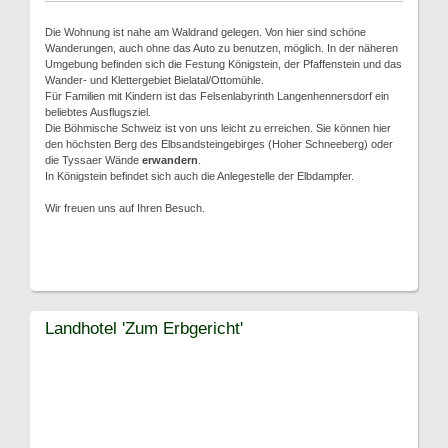
Die Wohnung ist nahe am Waldrand gelegen. Von hier sind schöne
Wanderungen, auch ohne das Auto zu benutzen, möglich. In der näheren
Umgebung befinden sich die Festung Königstein, der Pfaffenstein und das
Wander- und Klettergebiet Bielatal/Ottomühle.
Für Familien mit Kindern ist das Felsenlabyrinth Langenhennersdorf ein
beliebtes Ausflugsziel.
Die Böhmische Schweiz ist von uns leicht zu erreichen. Sie können hier
den höchsten Berg des Elbsandsteingebirges (Hoher Schneeberg) oder
die Tyssaer Wände
erwandern
.
In Königstein befindet sich auch die Anlegestelle der Elbdampfer.
Wir freuen uns auf Ihren Besuch.
Landhotel 'Zum Erbgericht'