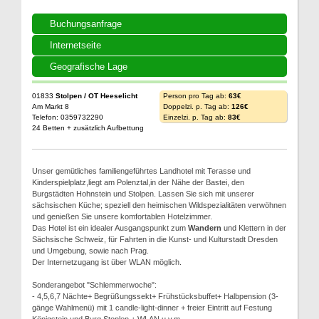
Buchungsanfrage
Internetseite
Geografische Lage
01833
Stolpen / OT Heeselicht
Person pro Tag ab:
63€
Am Markt 8
Doppelzi. p. Tag ab:
126€
Telefon: 0359732290
Einzelzi. p. Tag ab:
83€
24 Betten + zusätzlich Aufbettung
Unser gemütliches familiengeführtes Landhotel mit Terasse und
Kinderspielplatz,liegt am Polenztal,in der Nähe der Bastei, den
Burgstädten Hohnstein und Stolpen. Lassen Sie sich mit unserer
sächsischen Küche; speziell den heimischen Wildspezialitäten verwöhnen
und genießen Sie unsere komfortablen Hotelzimmer.
Das Hotel ist ein idealer Ausgangspunkt zum
Wandern
und Klettern in der
Sächsische Schweiz, für Fahrten in die Kunst- und Kulturstadt Dresden
und Umgebung, sowie nach Prag.
Der Internetzugang ist über WLAN möglich.
Sonderangebot "Schlemmerwoche":
- 4,5,6,7 Nächte+ Begrüßungssekt+ Frühstücksbuffet+ Halbpension (3-
gänge Wahlmenü) mit 1 candle-light-dinner + freier Eintritt auf Festung