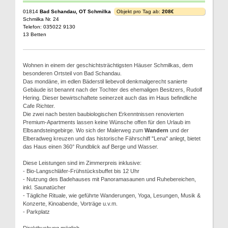
01814
Bad Schandau, OT Schmilka
Objekt pro Tag ab:
208€
Schmilka Nr. 24
Telefon: 035022 9130
13 Betten
Wohnen in einem der geschichtsträchtigsten Häuser Schmilkas, dem
besonderen Ortsteil von Bad Schandau.
Das mondäne, im edlen Bäderstil liebevoll denkmalgerecht sanierte
Gebäude ist benannt nach der Tochter des ehemaligen Besitzers, Rudolf
Hering. Dieser bewirtschaftete seinerzeit auch das im Haus befindliche
Cafe Richter.
Die zwei nach besten baubiologischen Erkenntnissen renovierten
Premium-Apartments lassen keine Wünsche offen für den Urlaub im
Elbsandsteingebirge. Wo sich der Malerweg zum
Wandern
und der
Elberadweg kreuzen und das historische Fährschiff "Lena" anlegt, bietet
das Haus einen 360° Rundblick auf Berge und Wasser.
Diese Leistungen sind im Zimmerpreis inklusive:
- Bio-Langschläfer-Frühstücksbuffet bis 12 Uhr
- Nutzung des Badehauses mit Panoramasaunen und Ruhebereichen,
inkl. Saunatücher
- Tägliche Rituale, wie geführte Wanderungen, Yoga, Lesungen, Musik &
Konzerte, Kinoabende, Vorträge u.v.m.
- Parkplatz