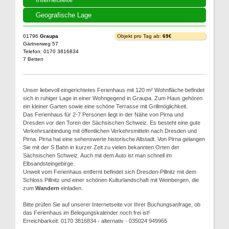
Geografische Lage
01796
Graupa
Objekt pro Tag ab:
69€
Gärtnerweg 57
Telefon: 0170 3816834
7 Betten
Unser liebevoll eingerichtetes Ferienhaus mit 120 m² Wohnfläche befindet
sich in ruhiger Lage in einer Wohngegend in Graupa. Zum Haus gehören
ein kleiner Garten sowie eine schöne Terrasse mit Grillmöglichkeit.
Das Ferienhaus für 2-7 Personen liegt in der Nähe von Pirna und
Dresden vor den Toren der Sächsischen Schweiz. Es besteht eine gute
Verkehrsanbindung mit öffentlichen Verkehrsmitteln nach Dresden und
Pirna. Pirna hat eine sehenswerte historische Altstadt. Von Pirna gelangen
Sie mit der S Bahn in kurzer Zeit zu vielen bekannten Orten der
Sächsischen Schweiz. Auch mit dem Auto ist man schnell im
Elbsandsteingebirge.
Unweit vom Ferienhaus entfernt befindet sich Dresden-Pillnitz mit dem
Schloss Pillnitz und einer schönen Kulturlandschaft mit Weinbergen, die
zum
Wandern
einladen.
Bitte prüfen Sie auf unserer Internetseite vor Ihrer Buchungsanfrage, ob
das Ferienhaus im Belegungskalender noch frei ist!
Erreichbarkeit: 0170 3816834 - alternativ - 035024 949965