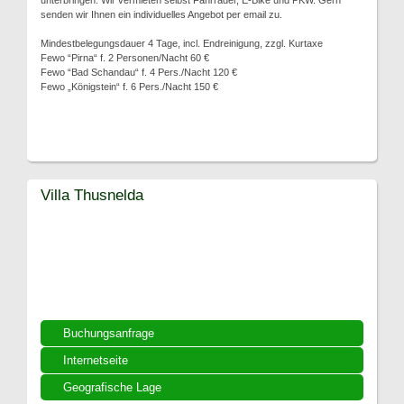
unterbringen. Wir vermieten selbst Fahrräder, E-Bike und PKW. Gern
senden wir Ihnen ein individuelles Angebot per email zu.
Mindestbelegungsdauer 4 Tage, incl. Endreinigung, zzgl. Kurtaxe
Fewo “Pirna“ f. 2 Personen/Nacht 60 €
Fewo “Bad Schandau“ f. 4 Pers./Nacht 120 €
Fewo „Königstein“ f. 6 Pers./Nacht 150 €
Villa Thusnelda
Buchungsanfrage
Internetseite
Geografische Lage