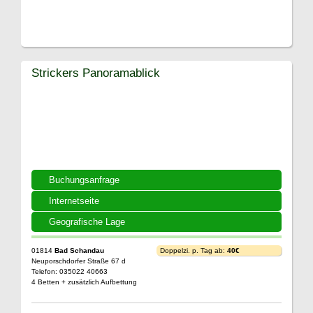
Strickers Panoramablick
Buchungsanfrage
Internetseite
Geografische Lage
01814
Bad Schandau
Doppelzi. p. Tag ab:
40€
Neuporschdorfer Straße 67 d
Telefon: 035022 40663
4 Betten + zusätzlich Aufbettung