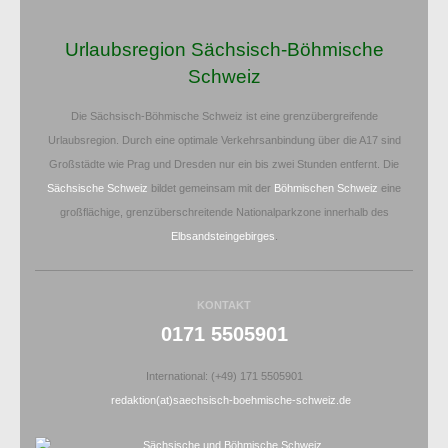
Urlaubsregion Sächsisch-Böhmische
Schweiz
Die Sächsisch-Böhmische Schweiz ist eine grenzübergreifende
Urlaubsregion. Durch eine optimale Verkehrsanbindung über die A17 sind
Großstädte wie Prag und Dresden nur ein bis zwei Stunden entfernt. Die
Sächsische Schweiz
bildet gemeinsam mit der
Böhmischen Schweiz
eine
großflächige, grenzüberschreitende Nationalparkzone innerhalb des
Elbsandsteingebirges
.
KONTAKT
0171 5505901
International: (+49) 171 5505901
redaktion(at)saechsisch-boehmische-schweiz.de