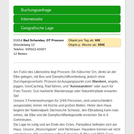
Buchungsanfrage
Internetseite
Geografische Lage
01814
Bad Schandau, OT Prossen
Objekt pro Tag ab:
60€
Gründelweg 12
Objekt p. Woche ab:
350€
Telefon: 035022-43307
12 Betten
Am Fuße des Liliensteins liegt Prossen. Ein hübscher Ort, direkt an der
Elbe gelegen, mit Bus-und Dampfschiffverbindung, jedoch ohne
Durchgangsverkehr. Prossen ist Ausgangspunkt zum
Wandern
, angeln,
joggen, GeoCaching, Rad fahren, und "
Autowandern
" oder auch für
Foto-Touren. Gut markierte Wanderwege oder Naturlehrpfade erwarten
Sie!
Unsere 3 Ferienwohnungen für 2/4/6 Personen, sind unterschiedlich
ausgestattet, immer mit Küche und großen Betten. Hinter dem Haus
beginnt der Nationalpark Sächsische Schweiz, den Elbradweg kann man
sehen, die Elbe und die Dampfschiffanlegestelle erreichen Sie in 5
Gehminuten.
Die Lage ist ruhig und am Ende des Ortes. Parkplätze befinden sich am
Haus. Unsere „Wunschgäste“ sind Nichtrauer. Haustiere können wir nicht