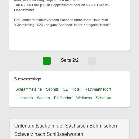
Königstein und Burg Stoplen + WLAN u.v.m.
- ab 456,00 Euro p.P. im Doppelzimmer oder ab 536,00 Euro im
Einzelzimmer
Der Landestourismusverband Sachsen kürte unser Haus zum
"Gästeliebling 2023 von ganz Sachsen" in der Kategorie "Hotels".
Seite 2/2
Suchvorschläge
Schrammsteine
Sebnitz
CZ
Hotel
Rathmannsdorf
Lilienstein
Wehlen
Pfaffendorf
Wellness
Schmilka
Unterkunftsuche in der Sächsisch Böhmischen
Schweiz nach Schlüsselworten