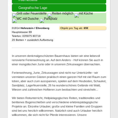
Geografische Lage
01814
Hohnstein / Ehrenberg
Objekt pro Tag ab:
65€
Hauptstrasse 88
Telefon: 035975 80719
20 Betten + zusätzlich Aufbettung
In unserem denkmalgeschützten Bauernhaus bieten wir eine liebevoll
renovierte Ferienwohnung an. Auf dem Anders - Hof können Sie auch in
einer mongolischen Jurte oder in unserem Zirkuswagen übernachten.
Ferienwohnung, Jurte, Zirkuswagen sind nicht nur Unterkünfte - wir
vermieten unseren Gästen praktisch einen ganzen Hof mit viel Raum zum
toben, aber auch zum ausspannen, spielen auf dem Heuboden, Schaukel,
Sandplatz, Lagerfeuerstelle, 26 ha wunderschönes Gelände mit Wald,
Wiesen und zahlreichen Hoftieren zum beobachten und streicheln...
Wir bieten Reitunterricht, Heilpädagogisches Reiten, traditionelles und
berittenes Bogenschießen und verschiedene erlebnispädagogische
Projekte an. Einzelne Urlauber, große und kleine Familien und Gruppen
sind bei uns herzlich willkommen. Natürlich sind auch Urlauber herzlich
willkommen, die sich nicht für Pferde interessieren. Unsere