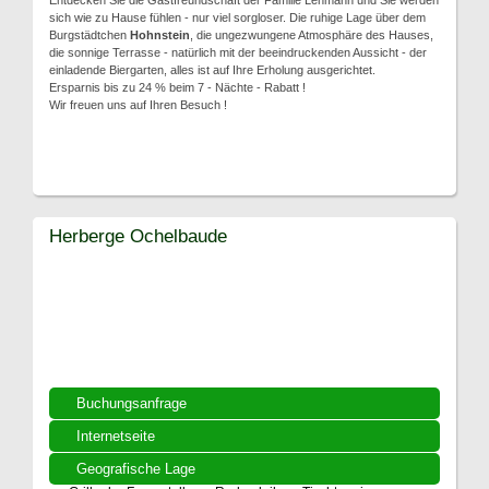
Entdecken Sie die Gastfreundschaft der Familie Lehmann und Sie werden
sich wie zu Hause fühlen - nur viel sorgloser. Die ruhige Lage über dem
Burgstädtchen
Hohnstein
, die ungezwungene Atmosphäre des Hauses,
die sonnige Terrasse - natürlich mit der beeindruckenden Aussicht - der
einladende Biergarten, alles ist auf Ihre Erholung ausgerichtet.
Ersparnis bis zu 24 % beim 7 - Nächte - Rabatt !
Wir freuen uns auf Ihren Besuch !
Herberge Ochelbaude
Buchungsanfrage
Internetseite
Geografische Lage