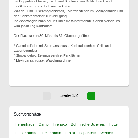
mit Doppelstockbetten, Tisch und Stühlen sowie Kühlschrank und
Heißlüfter wenn es doch mal zu kalt ist.
Wasch.- und Duschmöglichkeiten, Toiletten stehen im Sozialgebäude und
den Sanitärcontainer zur Verfügung.
Ihr Wohnwagen kann bei uns über die Wintermonate stehen bleiben, es
wird jeden Tag kontrolliert.
Der Platz ist von 30. März bis 31. Oktober geöffnet.
* Campingfläche mit Stromanschluss, Kochgelegenheit, Grill- und
Lagerfeuerplatz
* Shopangebot, Zeitungsservice, Parkflächen
* Elektroanschlüsse, Waschmaschine
Seite 1/2
Suchvorschläge
Ferienhaus
Camp
Hrensko
Böhmische Schweiz
Hütte
Felsenbühne
Lichtenhain
Elbtal
Papststein
Wehlen