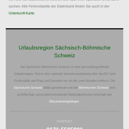
suchen. Alle Ferienobjekte der Datenbank finden Sie auch in der
Unterkunft-Karte
.
Urlaubsregion Sächsisch-Böhmische
Schweiz
Die Sächsisch-Böhmische Schweiz ist eine grenzübergreifende
Urlaubsregion. Durch eine optimale Verkehrsanbindung über die A17 sind
Großstädte wie Prag und Dresden nur ein bis zwei Stunden entfernt. Die
Sächsische Schweiz
bildet gemeinsam mit der
Böhmischen Schweiz
eine
großflächige, grenzüberschreitende Nationalparkzone innerhalb des
Elbsandsteingebirges
.
KONTAKT