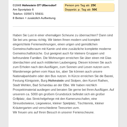
01848
Hohnstein OT Ulbersdorf
Person pro Tag ab:
25€
Am Sportplatz 6
Doppelzi. p. Tag ab:
50€
Telefon: 035971 55931
8 Betten + zusätzlich Aufbettung
Haben Sie Lust in einer ehemaligen Scheune zu übernachten? Dann sind
Sie bei uns genau richtig. Wir bieten Ihnen modern und komplett
eingerichtete Ferienwohnungen, einen urigen und gemütlichen
Gemeinschaftsraum mit Kamin und eine zusätzliche komplette moderne
Gemeinschaftsküche. Gut geeignet auch für kleinere Gruppen und
befreundete Familien. Die Wohnungen erreichen Sie über einen mit Glas
überdachten und auch möblierten Laubengang. Diesen können Sie auch
zum Erholen nach den Ausflügen, zum Sonnen und Lesen nutzen uvm.
Wanderwege gehen vom Haus los, aber Sie können auch unsere
Nationalparkbahn oder den Bus nutzen. In Kürze erreichen Sie die Bastei,
Festung Königstein, Burg
Hohnstein
und Stolpen, den Kurort Rathen,
Stadt Wehlen, Bad Schandau an der Elbe. Wir haben reichlich
Prospektmaterial ausliegen und beraten Sie gerne bei Ihren Ausflügen. Auf
unserem ca. 5000 qm großem Grundstück befindet sich ein großer
Grillplatz, das Streichelgehege mit den Kamerunschafen, eine
Streuobstwiese, Liegewiese, kleiner Spielplatz, Tischtennis, kleiner
Kräutergarten und verschiedene Teesorten uvm.
Wir freuen uns auf Ihren Besuch in unserer Ferienscheune.