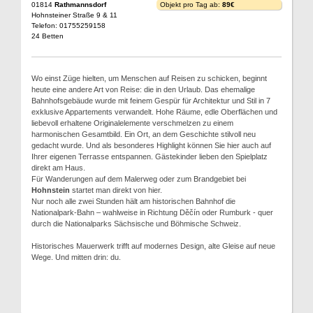
01814
Rathmannsdorf
Objekt pro Tag ab:
89€
Hohnsteiner Straße 9 & 11
Telefon: 01755259158
24 Betten
Wo einst Züge hielten, um Menschen auf Reisen zu schicken, beginnt
heute eine andere Art von Reise: die in den Urlaub. Das ehemalige
Bahnhofsgebäude wurde mit feinem Gespür für Architektur und Stil in 7
exklusive Appartements verwandelt. Hohe Räume, edle Oberflächen und
liebevoll erhaltene Originalelemente verschmelzen zu einem
harmonischen Gesamtbild. Ein Ort, an dem Geschichte stilvoll neu
gedacht wurde. Und als besonderes Highlight können Sie hier auch auf
Ihrer eigenen Terrasse entspannen. Gästekinder lieben den Spielplatz
direkt am Haus.
Für Wanderungen auf dem Malerweg oder zum Brandgebiet bei
Hohnstein
startet man direkt von hier.
Nur noch alle zwei Stunden hält am historischen Bahnhof die
Nationalpark-Bahn – wahlweise in Richtung Děčín oder Rumburk - quer
durch die Nationalparks Sächsische und Böhmische Schweiz.
Historisches Mauerwerk trifft auf modernes Design, alte Gleise auf neue
Wege. Und mitten drin: du.