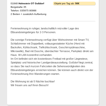
01848
Hohnstein OT Goßdorf
Objekt pro Tag ab:
50€
Bergstraße 35
Telefon: 035975 80986
2 Betten + zusätzlich Aufbettung
Ferienwohnung in ruhiger, landschaftlich reizvoller Lage des
Elbsandsteingebirges für 2-3 Personen.
Die sonnige Ferienwohnung verfügt über Wohnzimmer mit Smart TV,
Schlafzimmer mit Doppelbett, vollausgestatteter Küche (Herd mit
Backofen, Kühlschrank, Tiefkühlschrank, Geschirrspülmaschine,
Mikrowelle), Bad mit Dusche, überdachter Terrasse, Parkplatz direkt am
Haus. W-LAN kostenfrei vorhanden.
Im Ort befindet sich ein kostenloses Freibad mit großer Liegewiese,
Spielplatz und historischer Landgeräteausstellung. Goßdorf liegt zentral,
so dass Sie nach kurzen Fahrzeiten die Sehenswürdigkeiten des
Elbsandsteingebirges erreichen können. Sie können auch direkt von der
Ferienwohnung Ihre Wanderungen starten.
Die Wohnung ist ab 5 Nächte buchbar!
Wir freuen uns auf Ihren Besuch!