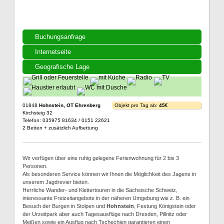
Buchungsanfrage
Internetseite
Geografische Lage
01848
Hohnstein, OT Ehrenberg
Objekt pro Tag ab:
45€
Kirchsteig 32
Telefon: 035975 81634 / 0151 22621
2 Betten + zusätzlich Aufbettung
Wir verfügen über eine ruhig gelegene Ferienwohnung für 2 bis 3
Personen.
Als besonderen Service können wir Ihnen die Möglichkeit des Jagens in
unserem Jagdrevier bieten.
Herrliche Wander- und Klettertouren in die Sächsische Schweiz,
interessante Freizeitangebote in der näheren Umgebung wie z. B. ein
Besuch der Burgen in Stolpen und
Hohnstein
, Festung Königstein oder
der Urzeitpark aber auch Tagesausflüge nach Dresden, Pillnitz oder
Meißen sowie ein Ausflug nach Tschechien garantieren einen