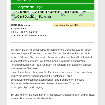
Geografische Lage
01848
Hohnstein
Objekt pro Tag ab:
90€
Hauptstraße 45
Telefon: 035975 849280
12 Betten + zusätzlich Aufbettung
Wir laden Sie ein in unser liebevoll restauriertes Denkmalhaus in ruhiger,
zentraler Lage in Ehrenberg. Lassen Sie das historische Flair auf sich
wirken. Erfreuen Sie sich an den besonders ideenreich und komfortabel
ausgestatteten Zimmern. Wir bieten Ihnen 3 komplett eingerichtete
Ferienwohnungen an. Ideal für Eltern mit Kindern, befreundete Familien
oder einzelne Ehepaare.
Unser Haus bietet alles, was Sie für einen erholsamen Urlaub brauchen
und ist ein idealer Ausgangspunkt für Ausflüge zu allen
Sehenswürdigkeiten der Sächsischen- und Böhmischen Schweiz.
Es stehen außerdem eine Waschmaschine und ein Trockner
kostenpflichtig zur Verfügung.
Bei uns können Sie nicht nur im Trabi schlafen, sondern auch selber Trabi
fahren - Buchungen im Vorab möglich.