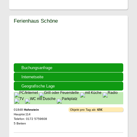
Ferienhaus Schöne
Buchungsanfrage
Internetseite
Geografische Lage
01848
Hohnstein
Objekt pro Tag ab:
65€
Hauptsr.114
Telefon: 0172 5759608
5 Betten