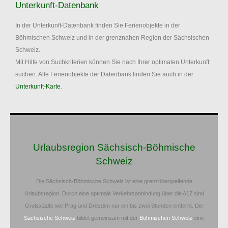
Unterkunft-Datenbank
In der Unterkunft-Datenbank finden Sie Ferienobjekte in der
Böhmischen Schweiz und in der grenznahen Region der Sächsischen
Schweiz.
Mit Hilfe von Suchkriterien können Sie nach Ihrer optimalen Unterkunft
suchen. Alle Ferienobjekte der Datenbank finden Sie auch in der
Unterkunft-Karte
.
Urlaubsregion Sächsisch-Böhmische
Schweiz
Die Sächsisch-Böhmische Schweiz ist eine grenzübergreifende
Urlaubsregion. Durch eine optimale Verkehrsanbindung über die A17 sind
Großstädte wie Prag und Dresden nur ein bis zwei Stunden entfernt. Die
Sächsische Schweiz
bildet gemeinsam mit der
Böhmischen Schweiz
eine