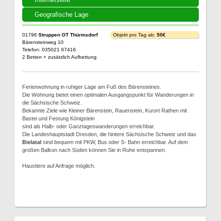
Geografische Lage
01796
Struppen OT Thürmsdorf
Objekt pro Tag ab:
50€
Bärensteinweg 10
Telefon: 035021 67416
2 Betten + zusätzlich Aufbettung
Ferienwohnung in ruhiger Lage am Fuß des Bärensteines.
Die Wohnung bietet einen optimalen Ausgangspunkt für Wanderungen in
die Sächsische Schweiz.
Bekannte Ziele wie Kleiner Bärenstein, Rauenstein, Kurort Rathen mit
Bastei und Festung Königstein
sind als Halb- oder Ganztageswanderungen erreichbar.
Die Landeshauptstadt Dresden, die hintere Sächsische Schweiz und das
Bielatal
sind bequem mit PKW, Bus oder S- Bahn erreichbar. Auf dem
großen Balkon nach Süden können Sie in Ruhe entspannen.
Haustiere auf Anfrage möglich.