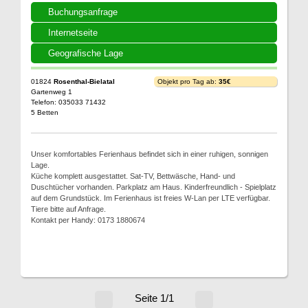
Buchungsanfrage
Internetseite
Geografische Lage
01824
Rosenthal-Bielatal
Objekt pro Tag ab:
35€
Gartenweg 1
Telefon: 035033 71432
5 Betten
Unser komfortables Ferienhaus befindet sich in einer ruhigen, sonnigen
Lage.
Küche komplett ausgestattet. Sat-TV, Bettwäsche, Hand- und
Duschtücher vorhanden. Parkplatz am Haus. Kinderfreundlich - Spielplatz
auf dem Grundstück. Im Ferienhaus ist freies W-Lan per LTE verfügbar.
Tiere bitte auf Anfrage.
Kontakt per Handy: 0173 1880674
Seite 1/1