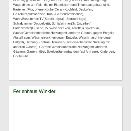
vielseitig geschichtet. Legendär die Stiegen im Elbsandsteingebirge ;
Wege direkt am Fels, die mit Eisenleitern und Tritten ausgebaut sind.
Parterre: (Flur, offene Küche(Ceran-Kochfeld, Backofen,
Geschirrspülmaschine, Kühl-/Gefrierkombination),
Wohn/Esszimmer(TV(Satellit, digital), Stereoanlage),
Schlafzimmer(Doppelbett), Schlafzimmer(3x Einzelbett),
Badezimmer(Dusche, 2x Waschbecken, Toilette)) Spielraum,
Sauna(Gemeinschaftliche Nutzung mit anderen Gästen, gegen Entgelt),
Abstellraum, Wäschetrockner(gegen Entgelt), Waschmaschine(gegen
Entgelt), Heizung(Zentral), Terrasse(Gemeinschaftliche Nutzung mit
anderen Gästen), Garten(Gemeinschaftliche Nutzung mit anderen
Gästen), Gartenmöbel, Spielgeräte vorhanden (auf Anfrage), Kinderbett,
Hochstuhl.
Ferienhaus Winkler