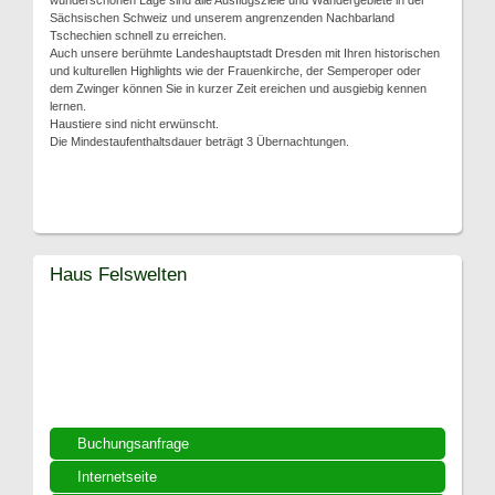
wunderschönen Lage sind alle Ausflugsziele und Wandergebiete in der
Sächsischen Schweiz und unserem angrenzenden Nachbarland
Tschechien schnell zu erreichen.
Auch unsere berühmte Landeshauptstadt Dresden mit Ihren historischen
und kulturellen Highlights wie der Frauenkirche, der Semperoper oder
dem Zwinger können Sie in kurzer Zeit ereichen und ausgiebig kennen
lernen.
Haustiere sind nicht erwünscht.
Die Mindestaufenthaltsdauer beträgt 3 Übernachtungen.
Haus Felswelten
Buchungsanfrage
Internetseite