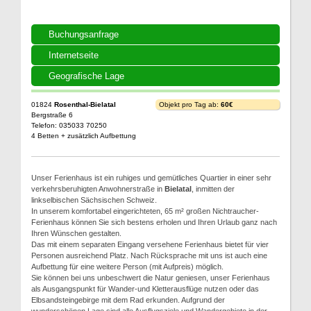
Buchungsanfrage
Internetseite
Geografische Lage
01824
Rosenthal-Bielatal
Objekt pro Tag ab:
60€
Bergstraße 6
Telefon: 035033 70250
4 Betten + zusätzlich Aufbettung
Unser Ferienhaus ist ein ruhiges und gemütliches Quartier in einer sehr
verkehrsberuhigten Anwohnerstraße in
Bielatal
, inmitten der
linkselbischen Sächsischen Schweiz.
In unserem komfortabel eingerichteten, 65 m² großen Nichtraucher-
Ferienhaus können Sie sich bestens erholen und Ihren Urlaub ganz nach
Ihren Wünschen gestalten.
Das mit einem separaten Eingang versehene Ferienhaus bietet für vier
Personen ausreichend Platz. Nach Rücksprache mit uns ist auch eine
Aufbettung für eine weitere Person (mit Aufpreis) möglich.
Sie können bei uns unbeschwert die Natur geniesen, unser Ferienhaus
als Ausgangspunkt für Wander-und Kletterausflüge nutzen oder das
Elbsandsteingebirge mit dem Rad erkunden. Aufgrund der