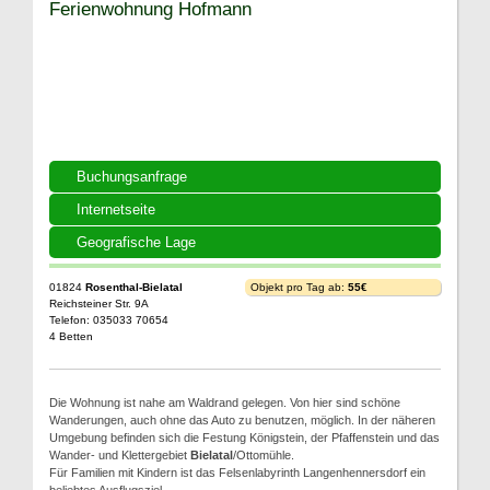
Ferienwohnung Hofmann
Buchungsanfrage
Internetseite
Geografische Lage
01824
Rosenthal-Bielatal
Objekt pro Tag ab:
55€
Reichsteiner Str. 9A
Telefon: 035033 70654
4 Betten
Die Wohnung ist nahe am Waldrand gelegen. Von hier sind schöne
Wanderungen, auch ohne das Auto zu benutzen, möglich. In der näheren
Umgebung befinden sich die Festung Königstein, der Pfaffenstein und das
Wander- und Klettergebiet
Bielatal
/Ottomühle.
Für Familien mit Kindern ist das Felsenlabyrinth Langenhennersdorf ein