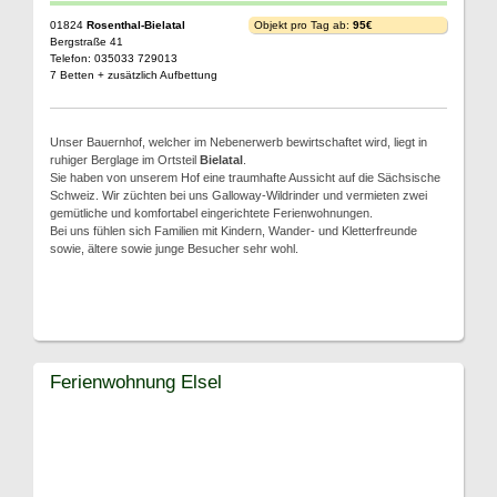
01824
Rosenthal-Bielatal
Objekt pro Tag ab:
95€
Bergstraße 41
Telefon: 035033 729013
7 Betten + zusätzlich Aufbettung
Unser Bauernhof, welcher im Nebenerwerb bewirtschaftet wird, liegt in
ruhiger Berglage im Ortsteil
Bielatal
.
Sie haben von unserem Hof eine traumhafte Aussicht auf die Sächsische
Schweiz. Wir züchten bei uns Galloway-Wildrinder und vermieten zwei
gemütliche und komfortabel eingerichtete Ferienwohnungen.
Bei uns fühlen sich Familien mit Kindern, Wander- und Kletterfreunde
sowie, ältere sowie junge Besucher sehr wohl.
Ferienwohnung Elsel