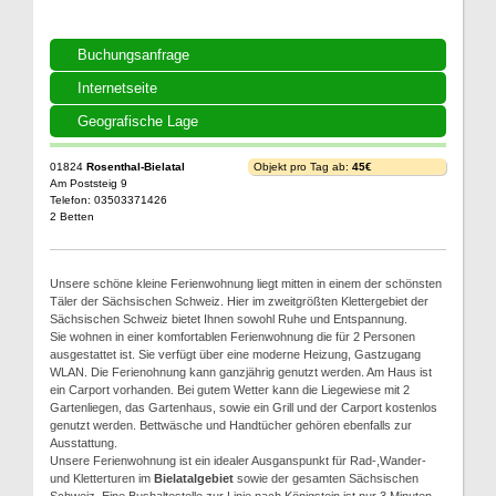
Buchungsanfrage
Internetseite
Geografische Lage
01824
Rosenthal-Bielatal
Objekt pro Tag ab:
45€
Am Poststeig 9
Telefon: 03503371426
2 Betten
Unsere schöne kleine Ferienwohnung liegt mitten in einem der schönsten
Täler der Sächsischen Schweiz. Hier im zweitgrößten Klettergebiet der
Sächsischen Schweiz bietet Ihnen sowohl Ruhe und Entspannung.
Sie wohnen in einer komfortablen Ferienwohnung die für 2 Personen
ausgestattet ist. Sie verfügt über eine moderne Heizung, Gastzugang
WLAN. Die Ferienohnung kann ganzjährig genutzt werden. Am Haus ist
ein Carport vorhanden. Bei gutem Wetter kann die Liegewiese mit 2
Gartenliegen, das Gartenhaus, sowie ein Grill und der Carport kostenlos
genutzt werden. Bettwäsche und Handtücher gehören ebenfalls zur
Ausstattung.
Unsere Ferienwohnung ist ein idealer Ausganspunkt für Rad-,Wander-
und Kletterturen im
Bielatalgebiet
sowie der gesamten Sächsischen