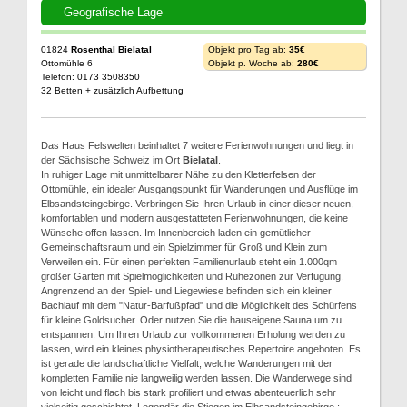
Geografische Lage
01824
Rosenthal Bielatal
Objekt pro Tag ab:
35€
Ottomühle 6
Objekt p. Woche ab:
280€
Telefon: 0173 3508350
32 Betten + zusätzlich Aufbettung
Das Haus Felswelten beinhaltet 7 weitere Ferienwohnungen und liegt in
der Sächsische Schweiz im Ort
Bielatal
.
In ruhiger Lage mit unmittelbarer Nähe zu den Kletterfelsen der
Ottomühle, ein idealer Ausgangspunkt für Wanderungen und Ausflüge im
Elbsandsteingebirge. Verbringen Sie Ihren Urlaub in einer dieser neuen,
komfortablen und modern ausgestatteten Ferienwohnungen, die keine
Wünsche offen lassen. Im Innenbereich laden ein gemütlicher
Gemeinschaftsraum und ein Spielzimmer für Groß und Klein zum
Verweilen ein. Für einen perfekten Familienurlaub steht ein 1.000qm
großer Garten mit Spielmöglichkeiten und Ruhezonen zur Verfügung.
Angrenzend an der Spiel- und Liegewiese befinden sich ein kleiner
Bachlauf mit dem "Natur-Barfußpfad" und die Möglichkeit des Schürfens
für kleine Goldsucher. Oder nutzen Sie die hauseigene Sauna um zu
entspannen. Um Ihren Urlaub zur vollkommenen Erholung werden zu
lassen, wird ein kleines physiotherapeutisches Repertoire angeboten. Es
ist gerade die landschaftliche Vielfalt, welche Wanderungen mit der
kompletten Familie nie langweilig werden lassen. Die Wanderwege sind
von leicht und flach bis stark profiliert und etwas abenteuerlich sehr