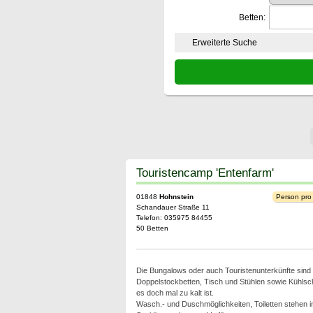
Betten:
Erweiterte Suche
Touristencamp 'Entenfarm'
01848
Hohnstein
Person pro
Schandauer Straße 11
Telefon: 035975 84455
50 Betten
Die Bungalows oder auch Touristenunterkünfte sind e
Doppelstockbetten, Tisch und Stühlen sowie Kühlsc
es doch mal zu kalt ist.
Wasch.- und Duschmöglichkeiten, Toiletten stehen 