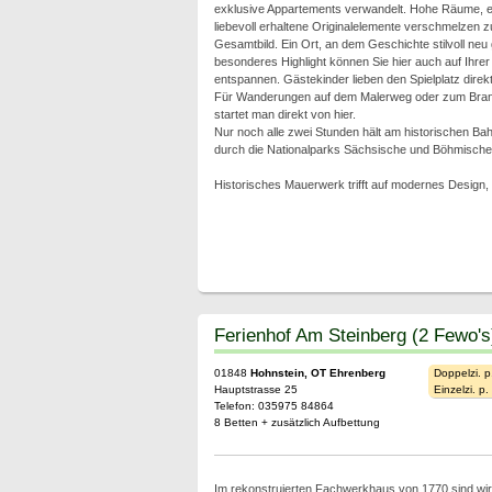
exklusive Appartements verwandelt. Hohe Räume, e
liebevoll erhaltene Originalelemente verschmelzen
Gesamtbild. Ein Ort, an dem Geschichte stilvoll neu
besonderes Highlight können Sie hier auch auf Ihre
entspannen. Gästekinder lieben den Spielplatz dire
Für Wanderungen auf dem Malerweg oder zum Bran
startet man direkt von hier.
Nur noch alle zwei Stunden hält am historischen Ba
durch die Nationalparks Sächsische und Böhmische
Historisches Mauerwerk trifft auf modernes Design, 
Ferienhof Am Steinberg (2 Fewo's
01848
Hohnstein, OT Ehrenberg
Doppelzi. p
Hauptstrasse 25
Einzelzi. p
Telefon: 035975 84864
8 Betten + zusätzlich Aufbettung
Im rekonstruierten Fachwerkhaus von 1770 sind wir gl