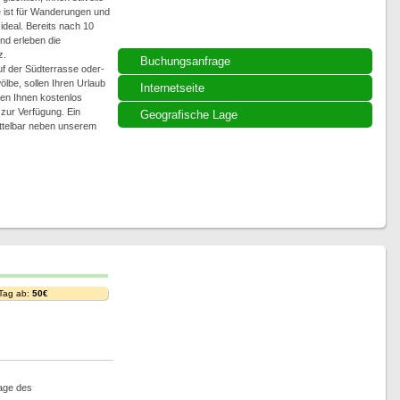
 ist für Wanderungen und
deal. Bereits nach 10
nd erleben die
z.
Buchungsanfrage
f der Südterrasse oder-
lbe, sollen Ihren Urlaub
Internetseite
hen Ihnen kostenlos
 zur Verfügung. Ein
Geografische Lage
ittelbar neben unserem
 Tag ab:
50€
Lage des