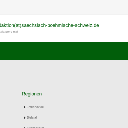
daktion(at)saechsisch-boehmische-schweiz.de
akt per e-mail
Regionen
Jetrichovice
Bielatal