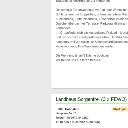
Elbsandsteingebirges für 2-3 Personen.
Die sonnige Ferienwohnung verfügt über Wohnzimme
Schlafzimmer mit Doppelbett, vollausgestatteter Kü
Kühlschrank, Tiefkühlschrank, Geschirrspülmaschine
Dusche, überdachter Terrasse, Parkplatz direkt am
vorhanden.
Im Ort befindet sich ein kostenloses Freibad mit gro
und historischer Landgeräteausstellung. Goßdorf lieg
nach kurzen Fahrzeiten die Sehenswürdigkeiten des
Ferienwohnung Ihre Wanderungen starten.
Die Wohnung ist ab 5 Nächte buchbar!
Wir freuen uns auf Ihren Besuch!
Landhaus Sorgenfrei (3 x FEWO)
01848
Hohnstein
Objekt pro
Hauptstraße 45
Telefon: 035975 849280
12 Betten + zusätzlich Aufbettung