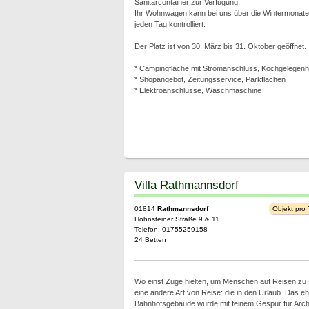
Sanitärcontainer zur Verfügung.
Ihr Wohnwagen kann bei uns über die Wintermonate 
jeden Tag kontrolliert.
Der Platz ist von 30. März bis 31. Oktober geöffnet.
* Campingfläche mit Stromanschluss, Kochgelegenhei
* Shopangebot, Zeitungsservice, Parkflächen
* Elektroanschlüsse, Waschmaschine
Villa Rathmannsdorf
01814
Rathmannsdorf
Objekt pro
Hohnsteiner Straße 9 & 11
Telefon: 01755259158
24 Betten
Wo einst Züge hielten, um Menschen auf Reisen zu 
eine andere Art von Reise: die in den Urlaub. Das e
Bahnhofsgebäude wurde mit feinem Gespür für Archite