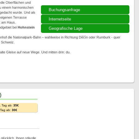
dle Oberflächen und
 zu einem harmonischen
Buchungsanfrage
 gedacht wurde. Und als
r eigenen Terrasse
Internetseite
kt am Haus.
dgebiet bei
Hohnstein
Geografische Lage
hnhof die Nationalpark-Bahn – wahlweise in Richtung Děčín oder Rumburk - quer
 Schweiz.
alte Gleise auf neue Wege. Und mitten drin: du.
)
. Tag ab:
35€
. Tag ab:
30€
ücklich, Ihnen stilvolle