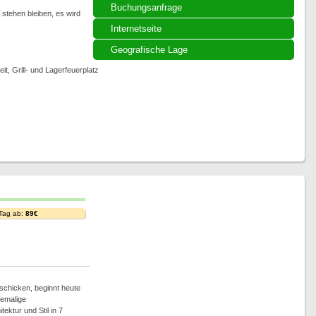
Buchungsanfrage
stehen bleiben, es wird
Internetseite
Geografische Lage
t, Grill- und Lagerfeuerplatz
 Tag ab:
89€
schicken, beginnt heute
hemalige
ktur und Stil in 7