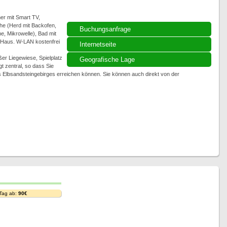
r mit Smart TV,
che (Herd mit Backofen,
Buchungsanfrage
, Mikrowelle), Bad mit
 Haus. W-LAN kostenfrei
Internetseite
ßer Liegewiese, Spielplatz
Geografische Lage
t zentral, so dass Sie
 Elbsandsteingebirges erreichen können. Sie können auch direkt von der
 Tag ab:
90€