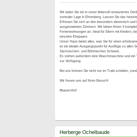
Wir laden Sie ein in unser liebevoll restauriertes De
zentraler Lage in Ehrenberg. Lassen Sie das historis
Erfreuen Sie sich an den besonders ideenreich und 
ausgestatteten Zimmern. Wir bieten Ihnen 3 komplett
Ferienwohnungen an. Ideal für Eltern mit Kindern, b
einzelne Ehepaare.
Unser Haus bietet alles, was Sie für einen erholsa
ist ein idealer Ausgangspunkt für Ausflüge zu allen
Sächsischen- und Böhmischen Schweiz.
Es stehen außerdem eine Waschmaschine und ein Tr
zur Verfügung.
Bei uns können Sie nicht nur im Trabi schlafen, son
Wir freuen uns auf Ihren Besuch!
#bauernhof
Herberge Ochelbaude