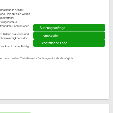
nkmalhaus in ruhiger,
che Flair auf sich wirken.
komfortabel
 eingerichtete
efreundete Familien oder
Buchungsanfrage
men Urlaub brauchen und
Internetseite
 Sehenswürdigkeiten der
Geografische Lage
ockner kostenpflichtig
dern auch selber Trabi fahren - Buchungen im Vorab möglich.