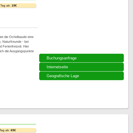
 Tag ab:
19€
tet die Ochelbaude eine
, Naturfreunde - bei
Ferienfreizeit. Hier
ich die Ausgangspunkte
Buchungsanfrage
Internetseite
Geografische Lage
 Tag ab:
65€