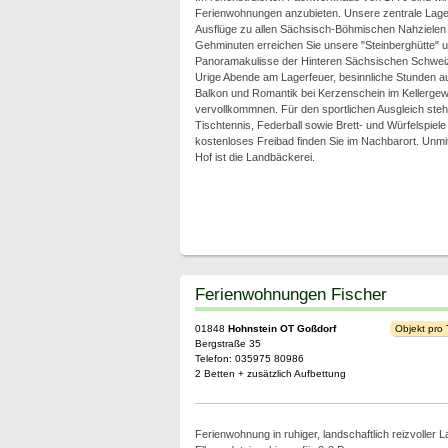
Ferienwohnungen anzubieten. Unsere zentrale Lage
Ausflüge zu allen Sächsisch-Böhmischen Nahzielen i
Gehminuten erreichen Sie unsere "Steinberghütte" u
Panoramakulisse der Hinteren Sächsischen Schwei
Urige Abende am Lagerfeuer, besinnliche Stunden au
Balkon und Romantik bei Kerzenschein im Kellergewö
vervollkommnen. Für den sportlichen Ausgleich ste
Tischtennis, Federball sowie Brett- und Würfelspiele
kostenloses Freibad finden Sie im Nachbarort. Unm
Hof ist die Landbäckerei.
Ferienwohnungen Fischer
01848
Hohnstein OT Goßdorf
Objekt pro
Bergstraße 35
Telefon: 035975 80986
2 Betten + zusätzlich Aufbettung
Ferienwohnung in ruhiger, landschaftlich reizvoller 