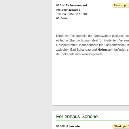
01814
Rathmannsdorf
Person pro
Am Sebnitzbach 8
Telefon: 035022 50704
60 Betten
Direkt im Felsengebiet der Ochelwände gelegen, bie
einfache Übernachtung - ideal für Studenten, Vereine
Gruppentreffen, insbesondere für Klassenfahrten und 
zwischen Bad Schandau und
Hohnstein
befinden s
der bekanntesten Wandergebiete.
Ferienhaus Schöne
01848
Hohnstein
Objekt pro