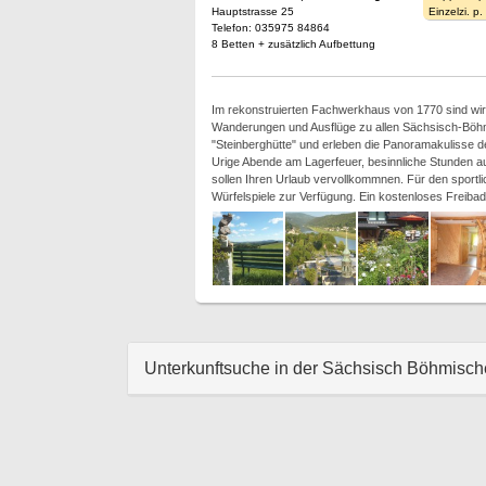
Hauptstrasse 25
Einzelzi. p
Telefon: 035975 84864
8 Betten + zusätzlich Aufbettung
Im rekonstruierten Fachwerkhaus von 1770 sind wir g
Wanderungen und Ausflüge zu allen Sächsisch-Böhmi
"Steinberghütte" und erleben die Panoramakulisse 
Urige Abende am Lagerfeuer, besinnliche Stunden a
sollen Ihren Urlaub vervollkommnen. Für den sportli
Würfelspiele zur Verfügung. Ein kostenloses Freibad
Unterkunftsuche in der Sächsisch Böhmisc