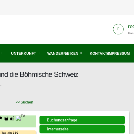
re
Kont
UNTERKUNFT
WANDERN/BIKEN
KONTAKT/IMPRESSUM
 und die Böhmische Schweiz
.
<< Suchen
Buchungsanfrage
Internetseite
. Tag ab:
35€