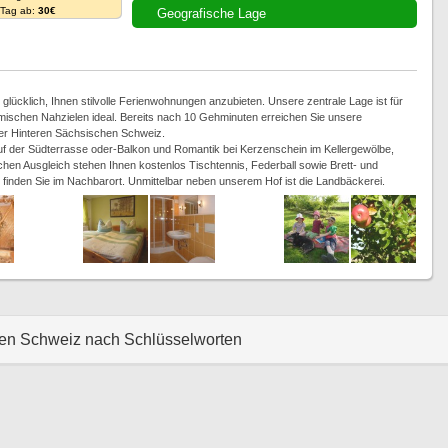
. Tag ab:
30€
Geografische Lage
lücklich, Ihnen stilvolle Ferienwohnungen anzubieten. Unsere zentrale Lage ist für
schen Nahzielen ideal. Bereits nach 10 Gehminuten erreichen Sie unsere
der Hinteren Sächsischen Schweiz.
uf der Südterrasse oder-Balkon und Romantik bei Kerzenschein im Kellergewölbe,
chen Ausgleich stehen Ihnen kostenlos Tischtennis, Federball sowie Brett- und
 finden Sie im Nachbarort. Unmittelbar neben unserem Hof ist die Landbäckerei.
hen Schweiz nach Schlüsselworten