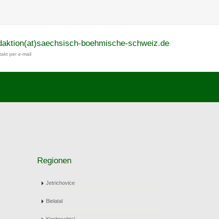
daktion(at)saechsisch-boehmische-schweiz.de
akt per e-mail
Regionen
Jetrichovice
Bielatal