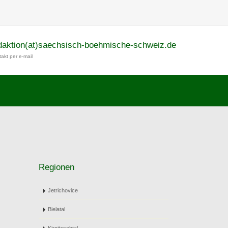
daktion(at)saechsisch-boehmische-schweiz.de
akt per e-mail
Regionen
Jetrichovice
Bielatal