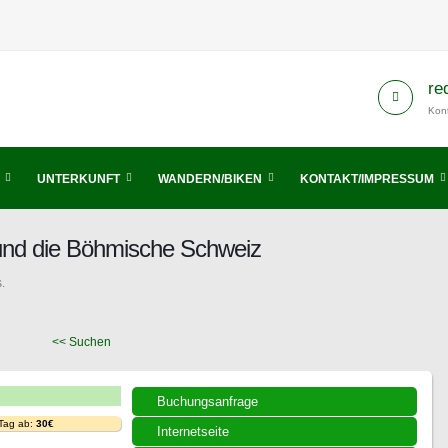
re
Kont
UNTERKUNFT
WANDERN/BIKEN
KONTAKT/IMPRESSUM
 und die Böhmische Schweiz
.
<< Suchen
Buchungsanfrage
 Tag ab:
30€
Internetseite