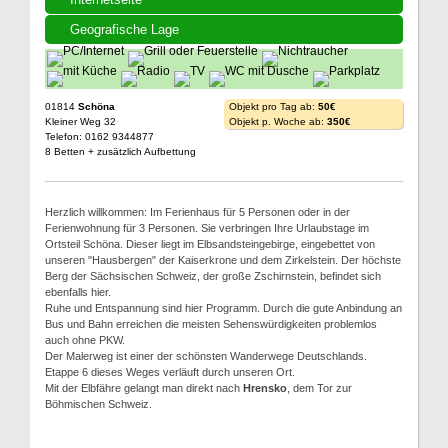
Geografische Lage
01814
Schöna
Objekt pro Tag ab:
50€
Kleiner Weg 32
Objekt p. Woche ab:
350€
Telefon: 0162 9344877
8 Betten + zusätzlich Aufbettung
Herzlich willkommen: Im Ferienhaus für 5 Personen oder in der
Ferienwohnung für 3 Personen. Sie verbringen Ihre Urlaubstage im
Ortsteil Schöna. Dieser liegt im Elbsandsteingebirge, eingebettet von
unseren "Hausbergen" der Kaiserkrone und dem Zirkelstein. Der höchste
Berg der Sächsischen Schweiz, der große Zschirnstein, befindet sich
ebenfalls hier.
Ruhe und Entspannung sind hier Programm. Durch die gute Anbindung an
Bus und Bahn erreichen die meisten Sehenswürdigkeiten problemlos
auch ohne PKW.
Der Malerweg ist einer der schönsten Wanderwege Deutschlands.
Etappe 6 dieses Weges verläuft durch unseren Ort.
Mit der Elbfähre gelangt man direkt nach
Hrensko
, dem Tor zur
Böhmischen Schweiz.