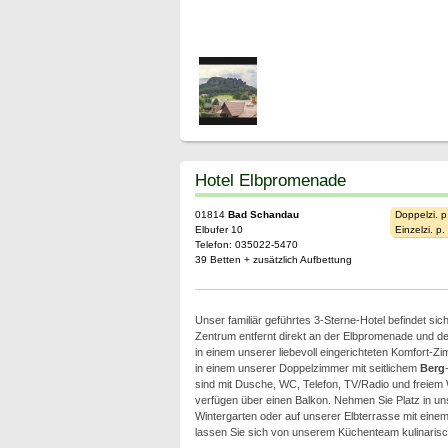
Hotel Elbpromenade
01814
Bad Schandau
Doppelzi. p
Elbufer 10
Einzelzi. p
Telefon: 035022-5470
39 Betten + zusätzlich Aufbettung
Unser familiär geführtes 3-Sterne-Hotel befindet s
Zentrum entfernt direkt an der Elbpromenade und
in einem unserer liebevoll eingerichteten Komfort-Z
in einem unserer Doppelzimmer mit seitlichem
Berg
sind mit Dusche, WC, Telefon, TV/Radio und freiem
verfügen über einen Balkon. Nehmen Sie Platz in u
Wintergarten oder auf unserer Elbterrasse mit eine
lassen Sie sich von unserem Küchenteam kulinaris