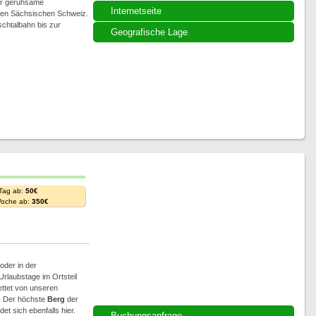
für geruhsame
Internetseite
eren Sächsischen Schweiz.
schtalbahn bis zur
Geografische Lage
 Tag ab:
50€
Woche ab:
350€
oder in der
rlaubstage im Ortsteil
ettet von unseren
n. Der höchste
Berg
der
t sich ebenfalls hier.
Buchungsanfrage