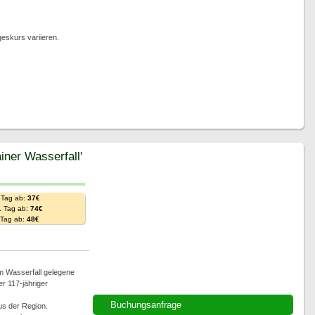
eskurs variieren.
iner Wasserfall'
 Tag ab:
37€
. Tag ab:
74€
. Tag ab:
48€
am Wasserfall gelegene
r 117-jähriger
Buchungsanfrage
aus der Region.