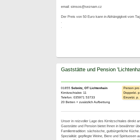
email: simsos@seznam.cz
Der Preis von 50 Euro kann in Abhängigkeit vom Tag
.
.
Gaststätte und Pension 'Lichtenha
01855
Sebnitz, OT Lichtenhain
Person pro
Kirnitzschtalstr. 11
Doppelzi. p
Telefon: 035971 53733
Einzelzi. p
20 Betten + zusätzlich Aufbettung
Unser in reizvoller Lage des Kirnitzschtales direkt 
Gaststätte und Pension bietet Ihnen in bewährter übe
Familientradition: sächsische, gutbürgerliche Küche.
Spezialität: gepflegte Weine, Biere und Spirituosen 