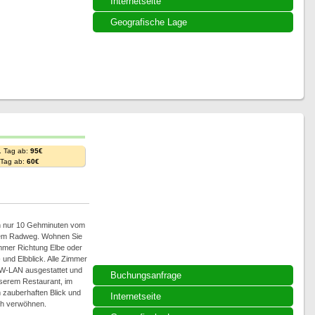
Internetseite
Geografische Lage
. Tag ab:
95€
. Tag ab:
60€
ich nur 10 Gehminuten vom
 dem Radweg. Wohnen Sie
immer Richtung Elbe oder
- und Elbblick. Alle Zimmer
 W-LAN ausgestattet und
Buchungsanfrage
nserem Restaurant, im
m zauberhaften Blick und
Internetseite
ch verwöhnen.