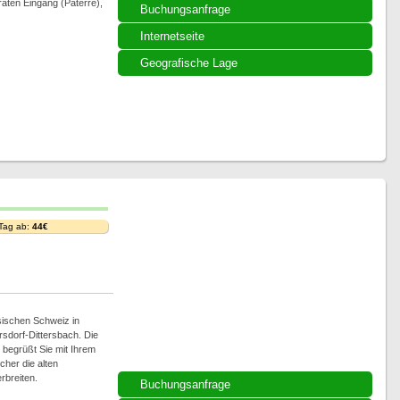
raten Eingang (Paterre),
Buchungsanfrage
Internetseite
Geografische Lage
 Tag ab:
44€
sischen Schweiz in
sdorf-Dittersbach. Die
begrüßt Sie mit Ihrem
her die alten
rbreiten.
Buchungsanfrage