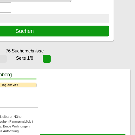
76 Suchergebnisse
Seite 1/8
hberg
. Tag ab:
35€
ttelbarer Nähe
ischen Panoramablick in
z. Beide Wohnungen
s Aufbettung.