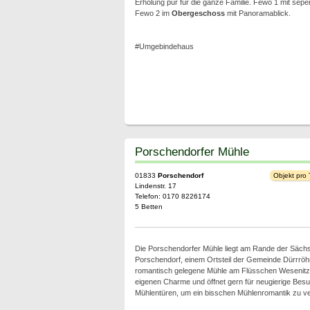
Erholung pur für die ganze Familie. Fewo 1 mit sepe
Fewo 2 im
Obergeschoss
mit Panoramablick.
#Umgebindehaus
Porschendorfer Mühle
01833
Porschendorf
Objekt pro
Lindenstr. 17
Telefon: 0170 8226174
5 Betten
Die Porschendorfer Mühle liegt am Rande der Säch
Porschendorf, einem Ortsteil der Gemeinde Dürrröhr
romantisch gelegene Mühle am Flüsschen Wesenitz 
eigenen Charme und öffnet gern für neugierige Besuc
Mühlentüren, um ein bisschen Mühlenromantik zu ve