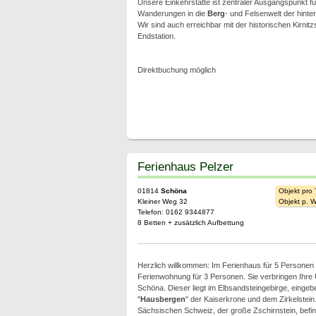
Unsere Einkehrstätte ist zentraler Ausgangspunkt 
Wanderungen in die
Berg
- und Felsenwelt der hint
Wir sind auch erreichbar mit der historischen Kirnitz
Endstation.
Direktbuchung möglich
Ferienhaus Pelzer
01814
Schöna
Objekt pro
Kleiner Weg 32
Objekt p. 
Telefon: 0162 9344877
8 Betten + zusätzlich Aufbettung
Herzlich willkommen: Im Ferienhaus für 5 Personen 
Ferienwohnung für 3 Personen. Sie verbringen Ihre U
Schöna. Dieser liegt im Elbsandsteingebirge, eingeb
"
Hausbergen
" der Kaiserkrone und dem Zirkelstei
Sächsischen Schweiz, der große Zschirnstein, befinde