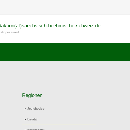
daktion(at)saechsisch-boehmische-schweiz.de
akt per e-mail
Regionen
Jetrichovice
Bielatal