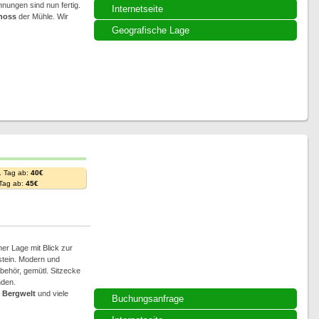
hnungen sind nun fertig.
Internetseite
hoss
der Mühle. Wir
Geografische Lage
. Tag ab:
40€
 Tag ab:
45€
ner Lage mit Blick zur
stein. Modern und
behör, gemütl. Sitzecke
nden.
e
Bergwelt
und viele
Buchungsanfrage