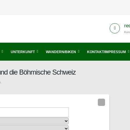
re
Kont
UNTERKUNFT
WANDERN/BIKEN
KONTAKT/IMPRESSUM
 und die Böhmische Schweiz
.