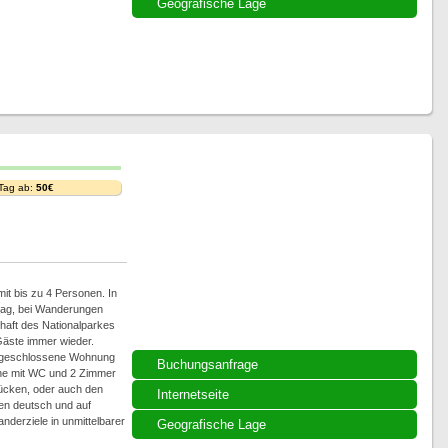
Geografische Lage
 Tag ab:
50€
t bis zu 4 Personen. In
ltag, bei Wanderungen
chaft des Nationalparkes
Gäste immer wieder.
abgeschlossene Wohnung
Buchungsanfrage
he mit WC und 2 Zimmer
stücken, oder auch den
Internetseite
en deutsch und auf
derziele in unmittelbarer
Geografische Lage