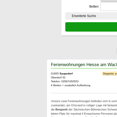
Betten:
Erweiterte Suche
Ferienwohnungen Hesse am Wac
01855
Saupsdorf
Doppelzi. p
Oberdorf 32
Telefon: 03597450553
4 Betten + zusätzlich Aufbettung
Unsere zwei Ferienwohnungen befinden sich in unmi
zueinander, am Ortsrand in ruhiger Lage mit fantast
die
Bergwelt
der Sächsischen-Böhmischen Schwei
bieten Platz für maximal 4 Erwachsene Personen plu