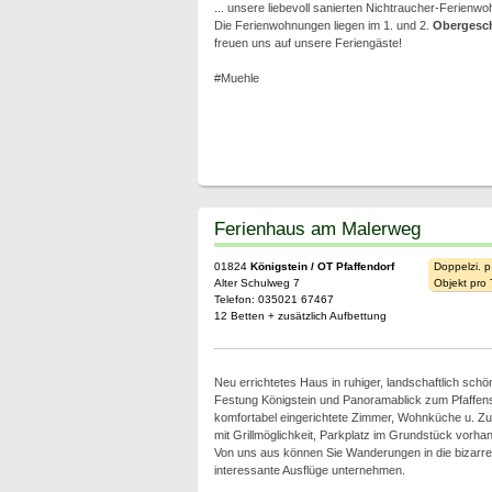
... unsere liebevoll sanierten Nichtraucher-Ferienwo
Die Ferienwohnungen liegen im 1. und 2.
Obergesc
freuen uns auf unsere Feriengäste!
#Muehle
Ferienhaus am Malerweg
01824
Königstein / OT Pfaffendorf
Doppelzi. p
Alter Schulweg 7
Objekt pro
Telefon: 035021 67467
12 Betten + zusätzlich Aufbettung
Neu errichtetes Haus in ruhiger, landschaftlich schö
Festung Königstein und Panoramablick zum Pfaffen
komfortabel eingerichtete Zimmer, Wohnküche u. Zu
mit Grillmöglichkeit, Parkplatz im Grundstück vorha
Von uns aus können Sie Wanderungen in die bizarr
interessante Ausflüge unternehmen.