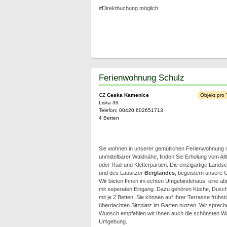
#Direktbuchung möglich
Ferienwohnung Schulz
CZ
Ceska Kamenice
Objekt pro
Liska 39
Telefon: 00420 602651713
4 Betten
Sie wohnen in unserer gemütlichen Ferienwohnung mi
unmittelbarer Waldnähe, finden Sie Erholung vom Al
oder Rad-und Kletterpartien. Die einzigartige Lands
und des Lausitzer
Berglandes
, begeistern unsere 
Wir bieten Ihnen im echten Umgebindehaus, eine 
mit seperaten Eingang. Dazu gehören Küche, Dusc
mit je 2 Betten. Sie können auf Ihrer Terrasse früh
überdachten Sitzplatz im Garten nutzen. Wir sprech
Wunsch empfehlen wir Ihnen auch die schönsten Wan
Umgebung.