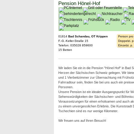
Pension Hönel-Hof
01814
Bad Schandau, OT Krippen
Person pro
F.-G.-Keller-Straße 15
Doppelzi. p
Telefon: 035028 859600
Einzelzi. p
15 Betten
Wir laden Sie ein in die Pension "Hönel Hof" in Bad
Herzen der Sächsischen Schweiz gelegen. Wir biet
und 1 Vierbettzimmer zur Übernachtung mit Frühstück
Fahrradtour sein, finden Sie bei uns auch ein preiswe
Personen.
Unsere Pension ist ein idealer Ausgangspunkt für W
Sehenswürdigkeiten der Sächsischen- und Böhmischen
Voraussetzungen für einen erholsamen und auch akt
zu einem unvergesslichen Erlebnis. Die Kunststadt
Tschechien sind es nur wenige Kilometer.
Wir freuen uns auf Ihren Besuch!