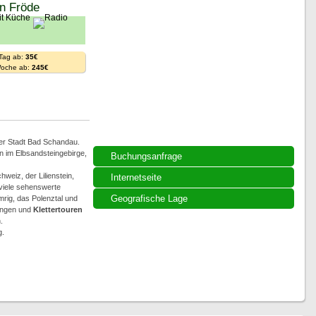
in Fröde
 Tag ab:
35€
Woche ab:
245€
der Stadt Bad Schandau.
en im Elbsandsteingebirge,
Buchungsanfrage
weiz, der Lilienstein,
Internetseite
 viele sehenswerte
Geografische Lage
mrig, das Polenztal und
ungen und
Klettertouren
.
g.