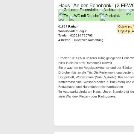
Haus "An der Echobank" (2 FEWO
01824
Rathen
Objekt pro
Waltersdorfer Berg 2
Objekt p. 
Telefon: 035024 795763
4 Betten + zusätzlich Aufbettung
Erholen Sie sich in unserer ruhig gelegenen Ferien
Blick in die bizarre Rathener Felswelt.
Sie erwachen mit Vogelgezwitscher und der Bäcker 
Brötchen bis an die Tür. Die Ferienwohnung besteht
Doppelbett, Wohnzimmer(Sat-TV,Radio), Küchenzeil
Kaffeemaschine, Wasserkocher, Kl.Backofen) und 
Bettwäsche und Handtücher sind vorhanden.
Ihr Auto parkt direkt am Haus. Unser Standort ist id
viele Wander- Kletter- oder
Radtouren
.