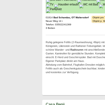
01814
Bad Schandau, OT Waltersdorf
Objekt pro
Neuer Weg 14 i
Objekt p. 
Telefon: 035022/41369
3 Betten
Ruhig gelegene FeWo (2-Raumwohnung; 49qm) mit B
Königstein, Lilienstein und Rathener Felsengebiet. I
schöne Wander- und
Radtouren
mit anschließender 
Garten. Kaminofen für gemütliche Stunden. Komplett
einschl. E-Herd und Geschirrspüler. Bad mit Dusc
Eigener Parkplatz direkt am Haus.
Abholung vom Bahnhof, Flughafen Dresden möglich
FeWo auch als Geschenkgutschein buchbar; kinderfr
und kostenlos zur Verfügung.
Casa Benji