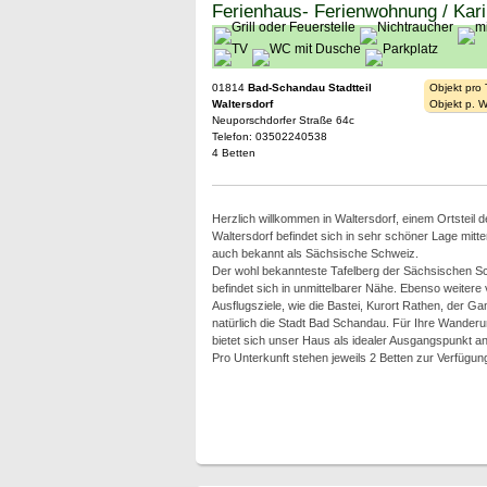
Ferienhaus- Ferienwohnung / Kar
01814
Bad-Schandau Stadtteil
Objekt pro
Waltersdorf
Objekt p. 
Neuporschdorfer Straße 64c
Telefon: 03502240538
4 Betten
Herzlich willkommen in Waltersdorf, einem Ortsteil 
Waltersdorf befindet sich in sehr schöner Lage mitt
auch bekannt als Sächsische Schweiz.
Der wohl bekannteste Tafelberg der Sächsischen Sch
befindet sich in unmittelbarer Nähe. Ebenso weitere
Ausflugsziele, wie die Bastei, Kurort Rathen, der Ga
natürlich die Stadt Bad Schandau. Für Ihre Wander
bietet sich unser Haus als idealer Ausgangspunkt an
Pro Unterkunft stehen jeweils 2 Betten zur Verfügun