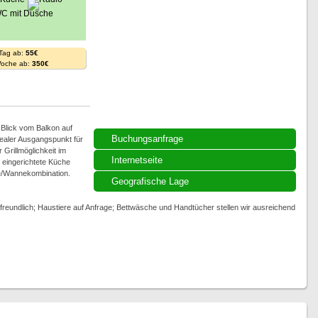
 Tag ab:
55€
Woche ab:
350€
lick vom Balkon auf
Buchungsanfrage
dealer Ausgangspunkt für
Grillmöglichkeit im
Internetseite
 eingerichtete Küche
he/Wannekombination.
Geografische Lage
.
eundlich; Haustiere auf Anfrage; Bettwäsche und Handtücher stellen wir ausreichend