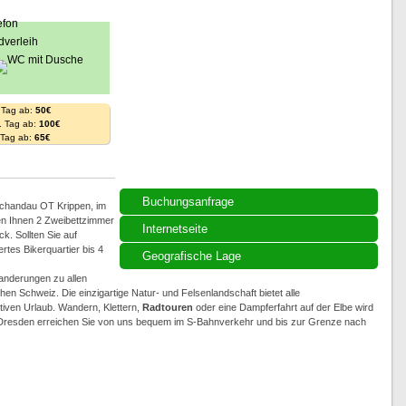
 Tag ab:
50€
. Tag ab:
100€
. Tag ab:
65€
Buchungsanfrage
 Schandau OT Krippen, im
en Ihnen 2 Zweibettzimmer
Internetseite
. Sollten Sie auf
rtes Bikerquartier bis 4
Geografische Lage
anderungen zu allen
 Schweiz. Die einzigartige Natur- und Felsenlandschaft bietet alle
iven Urlaub. Wandern, Klettern,
Radtouren
oder eine Dampferfahrt auf der Elbe wird
 Dresden erreichen Sie von uns bequem im S-Bahnverkehr und bis zur Grenze nach