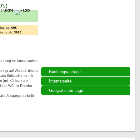
's)
 Tag ab:
60€
Woche ab:
301€
wohnung mit fantastischen
bringt auf Wunsch frische
Buchungsanfrage
 aus Schlafzimmer mit
e (mit Kühlschrank,
Internetseite
einem WC mit Dusche.
Geografische Lage
ealer Ausgangspunkt für