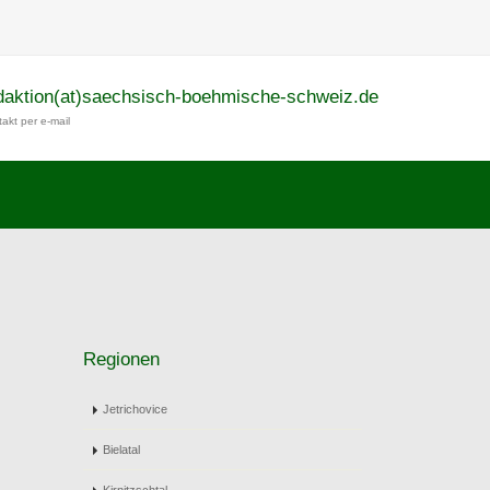
daktion(at)saechsisch-boehmische-schweiz.de
akt per e-mail
Regionen
Jetrichovice
Bielatal