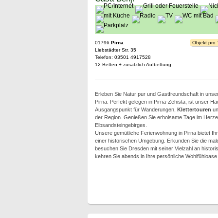
01796
Pirna
Objekt pro
Liebstädter Str. 35
Telefon: 03501 4917528
12 Betten + zusätzlich Aufbettung
Erleben Sie Natur pur und Gastfreundschaft in unse
Pirna. Perfekt gelegen in Pirna-Zehista, ist unser Ha
Ausgangspunkt für Wanderungen,
Klettertouren
und
der Region. Genießen Sie erholsame Tage im Herz
Elbsandsteingebirges.
Unsere gemütliche Ferienwohnung in Pirna bietet Ih
einer historischen Umgebung. Erkunden Sie die maler
besuchen Sie Dresden mit seiner Vielzahl an histo
kehren Sie abends in Ihre persönliche Wohlfühloase