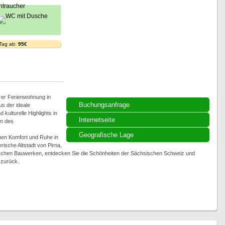
 Tag ab:
95€
rer Ferienwohnung in
Buchungsanfrage
us der ideale
 kulturelle Highlights in
Internetseite
en des
Geografische Lage
nen Komfort und Ruhe in
ische Altstadt von Pirna,
rischen Bauwerken, entdecken Sie die Schönheiten der Sächsischen Schweiz und
 zurück.