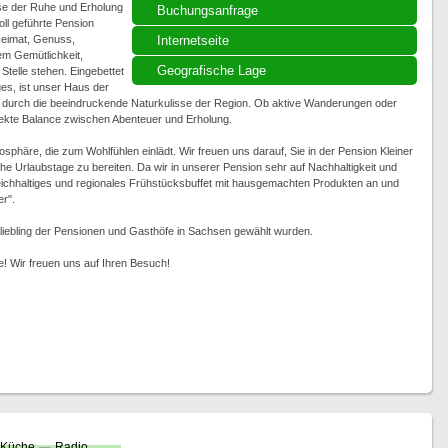
ase der Ruhe und Erholung
Buchungsanfrage
ll geführte Pension
 Heimat, Genuss,
Internetseite
em Gemütlichkeit,
Geografische Lage
telle stehen. Eingebettet
es, ist unser Haus der
durch die beeindruckende Naturkulisse der Region. Ob aktive Wanderungen oder
rfekte Balance zwischen Abenteuer und Erholung.
mosphäre, die zum Wohlfühlen einlädt. Wir freuen uns darauf, Sie in der Pension Kleiner
e Urlaubstage zu bereiten. Da wir in unserer Pension sehr auf Nachhaltigkeit und
 reichhaltiges und regionales Frühstücksbuffet mit hausgemachten Produkten an und
r".
liebling der Pensionen und Gasthöfe in Sachsen gewählt wurden.
e! Wir freuen uns auf Ihren Besuch!