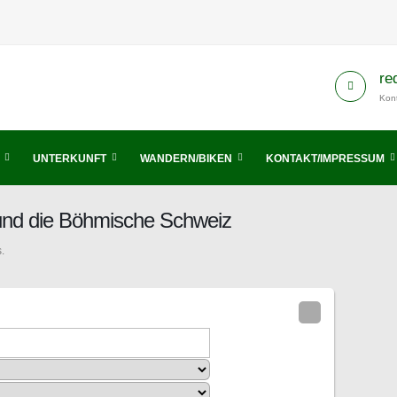
re
Kont
UNTERKUNFT
WANDERN/BIKEN
KONTAKT/IMPRESSUM
 und die Böhmische Schweiz
.