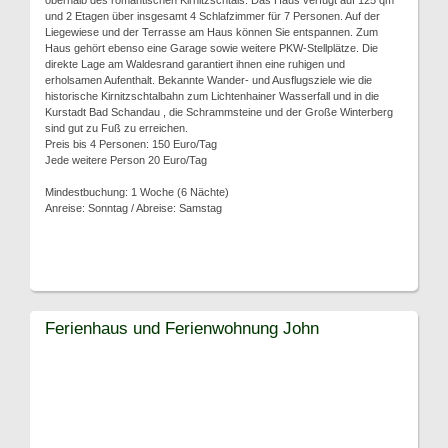
oberhalb des romantischen Kirnitzschtals. Das Haus verfügt auf 125 qm
und 2 Etagen über insgesamt 4 Schlafzimmer für 7 Personen. Auf der
Liegewiese und der Terrasse am Haus können Sie entspannen. Zum
Haus gehört ebenso eine Garage sowie weitere PKW-Stellplätze. Die
direkte Lage am Waldesrand garantiert ihnen eine ruhigen und
erholsamen Aufenthalt. Bekannte Wander- und Ausflugsziele wie die
historische Kirnitzschtalbahn zum Lichtenhainer Wasserfall und in die
Kurstadt Bad Schandau , die Schrammsteine und der Große Winterberg
sind gut zu Fuß zu erreichen.
Preis bis 4 Personen: 150 Euro/Tag
Jede weitere Person 20 Euro/Tag
Mindestbuchung: 1 Woche (6 Nächte)
Anreise: Sonntag / Abreise: Samstag
Ferienhaus und Ferienwohnung John