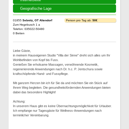
Geografische Lage
01855
Sebnitz, OT Altendorf
Person pro Tag ab:
50€
Zum Hegebusch 1 a
Telefon: 035022-50480
0 Betten
Liebe Gäste,
in meinem Hauseigenen Studio "Villa der Sinne" dreht sich alles um Ihr
Wohlbefinden von Kopf bis Fuss.
Genießen Sie erholsame Massagen, verwöhnende Kosmetik,
regenerierende Anwendungen nach Dr. h.c. P. Jentschura sowie
kraftschöpfende Hand- und Fusspflege.
Mit ganzem Herzen bin ich für Sie da und möchten Sie ein Stück auf
Ihrem Weg begleiten. Die gesundheitsfördernden Anwendungen bieten
dabei das besondere Highlight!
Achtung:
In unserem Haus gibt es keine Übernachtungsmöglichkeit für Urlauber.
Ich empfange nur Tagesgäste für Wellness-Anwendungen nach
terminlicher Vereinbarung.