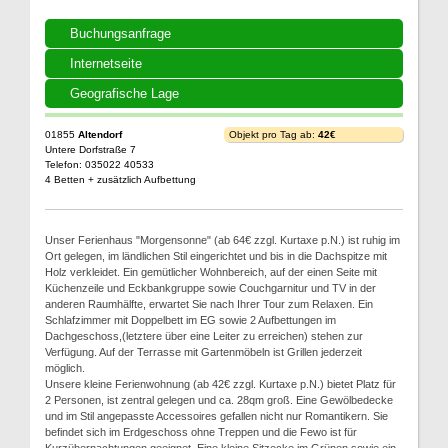
Buchungsanfrage
Internetseite
Geografische Lage
01855
Altendorf
Objekt pro Tag ab:
42€
Untere Dorfstraße 7
Telefon: 035022 40533
4 Betten + zusätzlich Aufbettung
Unser Ferienhaus "Morgensonne" (ab 64€ zzgl. Kurtaxe p.N.) ist ruhig im
Ort gelegen, im ländlichen Stil eingerichtet und bis in die Dachspitze mit
Holz verkleidet. Ein gemütlicher Wohnbereich, auf der einen Seite mit
Küchenzeile und Eckbankgruppe sowie Couchgarnitur und TV in der
anderen Raumhälfte, erwartet Sie nach Ihrer Tour zum Relaxen. Ein
Schlafzimmer mit Doppelbett im EG sowie 2 Aufbettungen im
Dachgeschoss,(letztere über eine Leiter zu erreichen) stehen zur
Verfügung. Auf der Terrasse mit Gartenmöbeln ist Grillen jederzeit
möglich.
Unsere kleine Ferienwohnung (ab 42€ zzgl. Kurtaxe p.N.) bietet Platz für
2 Personen, ist zentral gelegen und ca. 28qm groß. Eine Gewölbedecke
und im Stil angepasste Accessoires gefallen nicht nur Romantikern. Sie
befindet sich im Erdgeschoss ohne Treppen und die Fewo ist für