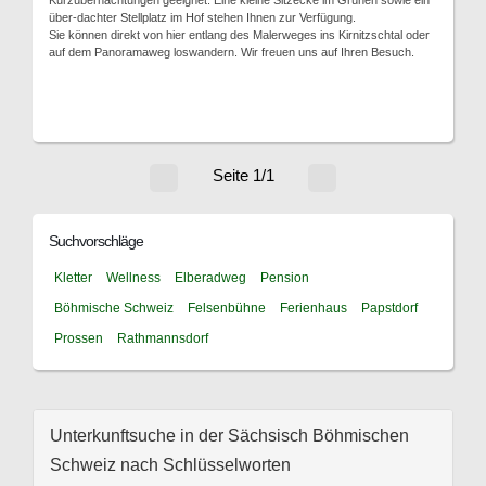
Kurzübernachtungen geeignet. Eine kleine Sitzecke im Grünen sowie ein
über-dachter Stellplatz im Hof stehen Ihnen zur Verfügung.
Sie können direkt von hier entlang des Malerweges ins Kirnitzschtal oder
auf dem Panoramaweg loswandern. Wir freuen uns auf Ihren Besuch.
Seite 1/1
Suchvorschläge
Kletter
Wellness
Elberadweg
Pension
Böhmische Schweiz
Felsenbühne
Ferienhaus
Papstdorf
Prossen
Rathmannsdorf
Unterkunftsuche in der Sächsisch Böhmischen
Schweiz nach Schlüsselworten