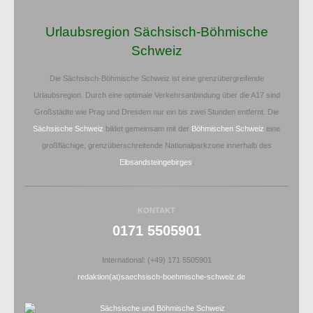
Urlaubsregion Sächsisch-Böhmische
Schweiz
Die Sächsisch-Böhmische Schweiz ist eine grenzübergreifende
Urlaubsregion. Durch eine optimale Verkehrsanbindung über die A17 sind
Großstädte wie Prag und Dresden nur ein bis zwei Stunden entfernt. Die
Sächsische Schweiz
bildet gemeinsam mit der
Böhmischen Schweiz
eine
großflächige, grenzüberschreitende Nationalparkzone innerhalb des
Elbsandsteingebirges
.
KONTAKT
0171 5505901
International: (+49) 171 5505901
redaktion(at)saechsisch-boehmische-schweiz.de