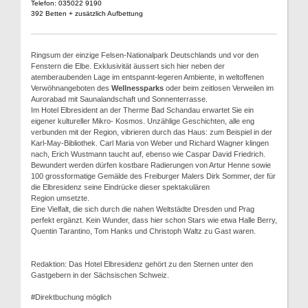
Telefon: 035022 9190
392 Betten + zusätzlich Aufbettung
Ringsum der einzige Felsen-Nationalpark Deutschlands und vor den
Fenstern die Elbe. Exklusivität äussert sich hier neben der
atemberaubenden Lage im entspannt-legeren Ambiente, in weltoffenen
Verwöhnangeboten des
Wellnessparks
oder beim zeitlosen Verweilen im
Aurorabad mit Saunalandschaft und Sonnenterrasse.
Im Hotel Elbresident an der Therme Bad Schandau erwartet Sie ein
eigener kultureller Mikro- Kosmos. Unzählige Geschichten, alle eng
verbunden mit der Region, vibrieren durch das Haus: zum Beispiel in der
Karl-May-Bibliothek. Carl Maria von Weber und Richard Wagner klingen
nach, Erich Wustmann taucht auf, ebenso wie Caspar David Friedrich.
Bewundert werden dürfen kostbare Radierungen von Artur Henne sowie
100 grossformatige Gemälde des Freiburger Malers Dirk Sommer, der für
die Elbresidenz seine Eindrücke dieser spektakulären
Region umsetzte.
Eine Vielfalt, die sich durch die nahen Weltstädte Dresden und Prag
perfekt ergänzt. Kein Wunder, dass hier schon Stars wie etwa Halle Berry,
Quentin Tarantino, Tom Hanks und Christoph Waltz zu Gast waren.
Redaktion: Das Hotel Elbresidenz gehört zu den Sternen unter den
Gastgebern in der Sächsischen Schweiz.
#Direktbuchung möglich