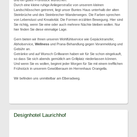
und ein gutes Frühstück wünschen.
Durch eine kleine ruhige Anliegerstraße von unserem kleinen
Landschlösschen getrennt, liegt unser Buntes Haus unterhalb der alten
Steinbrüche und des Steinbrecher-Wanderweges. Die Farben sprechen
von Lebenslust und Kreativität. Die Formen erzählen Bewegung. Hier sind
Sie richtig, wenn Sie eine oder auch mehrere Nächte bleiben wollen. Nur
hier finden Sie diese einmalige Lage.
Gern bieten wir Ihnen unseren Wohlfühlservice wie Gepäcktransfer,
Abholservice,
Wellness
und Prana-Behandlung gegen Voranmeldung und
Gebühr an.
Getränke und auf Wunsch Grillwaren haben wir für Sie schon eingekauft,
so dass Sie sich abends gemütlich am Grillplatz niederlassen können.
Und wenn Sie es wollen, beginnt jeder Morgen für Sie mit einem trefflichen
Frühstück in unserem Gewölberaum im Herrenhaus Orangella.
Wir befinden uns unmittelbar am Elberadweg.
Designhotel Laurichhof