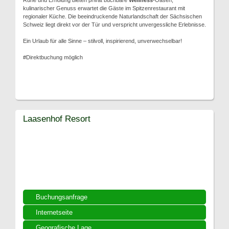
Ruhe und Erholung bieten privat buchbare
Wellness
-Oasen,
kulinarischer Genuss erwartet die Gäste im Spitzenrestaurant mit
regionaler Küche. Die beeindruckende Naturlandschaft der Sächsischen
Schweiz liegt direkt vor der Tür und verspricht unvergessliche Erlebnisse.
Ein Urlaub für alle Sinne – stilvoll, inspirierend, unverwechselbar!
#Direktbuchung möglich
Laasenhof Resort
Buchungsanfrage
Internetseite
Geografische Lage