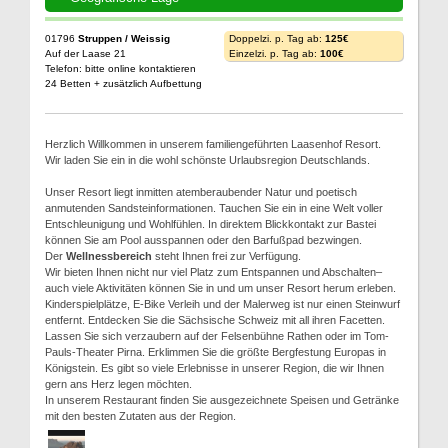
01796
Struppen / Weissig
Doppelzi. p. Tag ab:
125€
Auf der Laase 21
Einzelzi. p. Tag ab:
100€
Telefon: bitte online kontaktieren
24 Betten + zusätzlich Aufbettung
Herzlich Willkommen in unserem familiengeführten Laasenhof Resort.
Wir laden Sie ein in die wohl schönste Urlaubsregion Deutschlands.
Unser Resort liegt inmitten atemberaubender Natur und poetisch
anmutenden Sandsteinformationen. Tauchen Sie ein in eine Welt voller
Entschleunigung und Wohlfühlen. In direktem Blickkontakt zur Bastei
können Sie am Pool ausspannen oder den Barfußpad bezwingen.
Der
Wellnessbereich
steht Ihnen frei zur Verfügung.
Wir bieten Ihnen nicht nur viel Platz zum Entspannen und Abschalten–
auch viele Aktivitäten können Sie in und um unser Resort herum erleben.
Kinderspielplätze, E-Bike Verleih und der Malerweg ist nur einen Steinwurf
entfernt. Entdecken Sie die Sächsische Schweiz mit all ihren Facetten.
Lassen Sie sich verzaubern auf der Felsenbühne Rathen oder im Tom-
Pauls-Theater Pirna. Erklimmen Sie die größte Bergfestung Europas in
Königstein. Es gibt so viele Erlebnisse in unserer Region, die wir Ihnen
gern ans Herz legen möchten.
In unserem Restaurant finden Sie ausgezeichnete Speisen und Getränke
mit den besten Zutaten aus der Region.