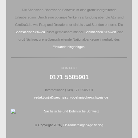
Die Sächsisch-Böhmische Schweiz ist eine grenzübergreifende
Urlaubsregion. Durch eine optimale Verkehrsanbindung über die A17 sind
Großstädte wie Prag und Dresden nur ein bis zwei Stunden entfernt. Die
Sächsische Schweiz
bildet gemeinsam mit der
Böhmischen Schweiz
eine
großflächige, grenzüberschreitende Nationalparkzone innerhalb des
Elbsandsteingebirges
.
KONTAKT
0171 5505901
International: (+49) 171 5505901
redaktion(at)saechsisch-boehmische-schweiz.de
© Copyright 2026,
Elbsandsteingebirge Verlag