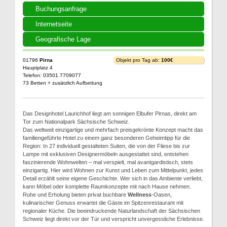
Buchungsanfrage
Internetseite
Geografische Lage
01796
Pirna
Objekt pro Tag ab:
100€
Hauptplatz 4
Telefon: 03501 7709077
73 Betten + zusätzlich Aufbettung
Das Designhotel Laurichhof liegt am sonnigen Elbufer Pirnas, direkt am
Tor zum Nationalpark Sächsische Schweiz.
Das weltweit einzigartige und mehrfach preisgekrönte Konzept macht das
familiengeführte Hotel zu einem ganz besonderen Geheimtipp für die
Region: In 27 individuell gestalteten Suiten, die von der Fliese bis zur
Lampe mit exklusiven Designermöbeln ausgestattet sind, entstehen
faszinierende Wohnwelten – mal verspielt, mal avantgardistisch, stets
einzigartig. Hier wird Wohnen zur Kunst und Leben zum Mittelpunkt, jedes
Detail erzählt seine eigene Geschichte. Wer sich in das Ambiente verliebt,
kann Möbel oder komplette Raumkonzepte mit nach Hause nehmen.
Ruhe und Erholung bieten privat buchbare
Wellness
-Oasen,
kulinarischer Genuss erwartet die Gäste im Spitzenrestaurant mit
regionaler Küche. Die beeindruckende Naturlandschaft der Sächsischen
Schweiz liegt direkt vor der Tür und verspricht unvergessliche Erlebnisse.