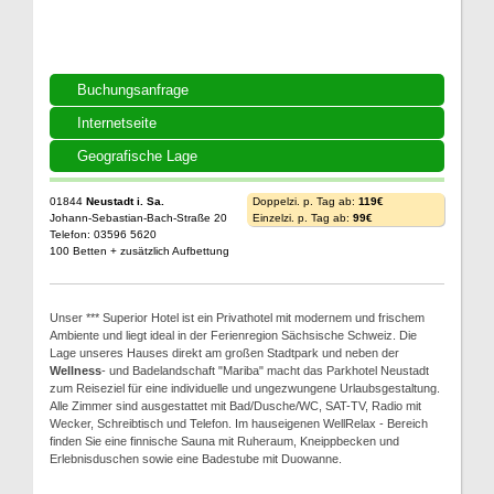
Buchungsanfrage
Internetseite
Geografische Lage
01844
Neustadt i. Sa.
Doppelzi. p. Tag ab:
119€
Johann-Sebastian-Bach-Straße 20
Einzelzi. p. Tag ab:
99€
Telefon: 03596 5620
100 Betten + zusätzlich Aufbettung
Unser *** Superior Hotel ist ein Privathotel mit modernem und frischem
Ambiente und liegt ideal in der Ferienregion Sächsische Schweiz. Die
Lage unseres Hauses direkt am großen Stadtpark und neben der
Wellness
- und Badelandschaft "Mariba" macht das Parkhotel Neustadt
zum Reiseziel für eine individuelle und ungezwungene Urlaubsgestaltung.
Alle Zimmer sind ausgestattet mit Bad/Dusche/WC, SAT-TV, Radio mit
Wecker, Schreibtisch und Telefon. Im hauseigenen WellRelax - Bereich
finden Sie eine finnische Sauna mit Ruheraum, Kneippbecken und
Erlebnisduschen sowie eine Badestube mit Duowanne.