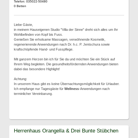
Telefon: 035022-50480
0 Betten
Liebe Gäste,
in meinem Hauseigenen Studio "Villa der Sinne" dreht sich alles um Ihr
Wohlbefinden von Kopf bis Fuss.
Genießen Sie erholsame Massagen, verwöhnende Kosmetik,
regenerierende Anwendungen nach Dr. h.c. P. Jentschura sowie
kraftschöpfende Hand- und Fusspflege.
Mit ganzem Herzen bin ich für Sie da und möchten Sie ein Stück auf
Ihrem Weg begleiten. Die gesundheitsfördernden Anwendungen bieten
dabei das besondere Highlight!
Achtung:
In unserem Haus gibt es keine Übernachtungsmöglichkeit für Urlauber.
Ich empfange nur Tagesgäste für
Wellness
-Anwendungen nach
terminlicher Vereinbarung.
Herrenhaus Orangella & Drei Bunte Stübchen