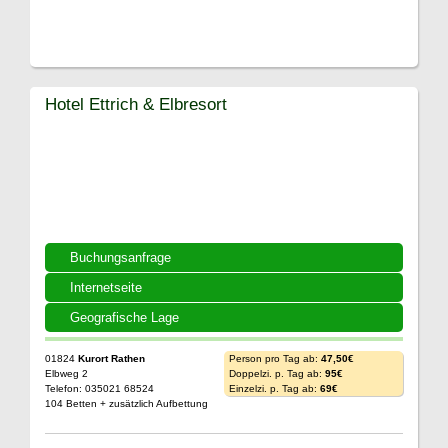
Hotel Ettrich & Elbresort
Buchungsanfrage
Internetseite
Geografische Lage
01824
Kurort Rathen
Person pro Tag ab:
47,50€
Elbweg 2
Doppelzi. p. Tag ab:
95€
Telefon: 035021 68524
Einzelzi. p. Tag ab:
69€
104 Betten + zusätzlich Aufbettung