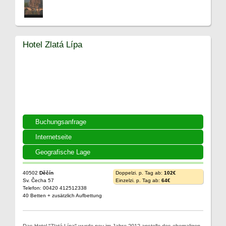
Hotel Zlatá Lípa
Buchungsanfrage
Internetseite
Geografische Lage
40502
Děčín
Doppelzi. p. Tag ab:
102€
Sv. Čecha 57
Einzelzi. p. Tag ab:
64€
Telefon: 00420 412512338
40 Betten + zusätzlich Aufbettung