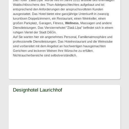
Das Hotel "Zlatá Lípa" wurde neu im Jahre 2012 anstelle des ehemaligen
Waldschlösschens des Thun-Adelgeschlechtes aufgebaut und ist
entsprechend den Anforderungen der anspruchsvollsten Kunden
ausgestattet. Das Hotel bietet eine ganzjährige Unterkunft in zwanzig
luxuriösen Doppelzimmern, ein Restaurant, einen Weinkeller, einen
großen Parkplatz, Garagen, Fitness,
Wellness
, Massagen und andere
Dienstleistungen. Das Viersternehotel "Zlatá Lípa" befindet sich in einem
ruhigen Viertel der Stadt Děčín.
Auf Sie warten hier ein angenehmes Personal, Familienatmosphäre und
professionelle Dienstleistungen. Das Hotelrestaurant und die Weinstube
sind vorbereitet mit dem Angebot an hochwertigen hausgemachten
Gerichten und leckeren Weinen Ihre Wünsche zu erfüllen.
Nichtraucherbereiche sind selbstverständlich.
Designhotel Laurichhof