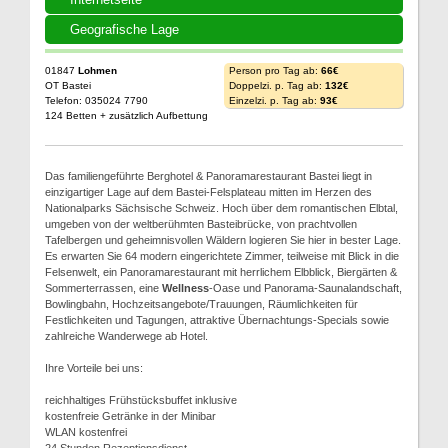
Geografische Lage
01847
Lohmen
Person pro Tag ab:
66€
OT Bastei
Doppelzi. p. Tag ab:
132€
Telefon: 035024 7790
Einzelzi. p. Tag ab:
93€
124 Betten + zusätzlich Aufbettung
Das familiengeführte Berghotel & Panoramarestaurant Bastei liegt in
einzigartiger Lage auf dem Bastei-Felsplateau mitten im Herzen des
Nationalparks Sächsische Schweiz. Hoch über dem romantischen Elbtal,
umgeben von der weltberühmten Basteibrücke, von prachtvollen
Tafelbergen und geheimnisvollen Wäldern logieren Sie hier in bester Lage.
Es erwarten Sie 64 modern eingerichtete Zimmer, teilweise mit Blick in die
Felsenwelt, ein Panoramarestaurant mit herrlichem Elbblick, Biergärten &
Sommerterrassen, eine
Wellness
-Oase und Panorama-Saunalandschaft,
Bowlingbahn, Hochzeitsangebote/Trauungen, Räumlichkeiten für
Festlichkeiten und Tagungen, attraktive Übernachtungs-Specials sowie
zahlreiche Wanderwege ab Hotel.
Ihre Vorteile bei uns:
reichhaltiges Frühstücksbuffet inklusive
kostenfreie Getränke in der Minibar
WLAN kostenfrei