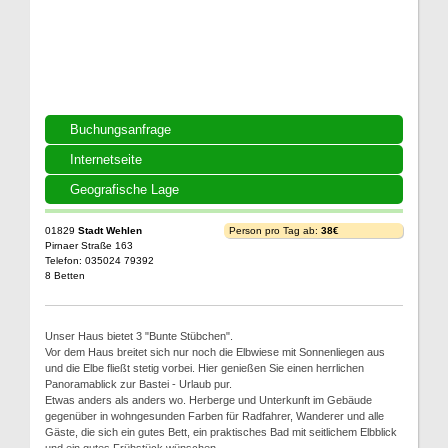
Buchungsanfrage
Internetseite
Geografische Lage
01829
Stadt Wehlen
Person pro Tag ab:
38€
Pirnaer Straße 163
Telefon: 035024 79392
8 Betten
Unser Haus bietet 3 "Bunte Stübchen".
Vor dem Haus breitet sich nur noch die Elbwiese mit Sonnenliegen aus
und die Elbe fließt stetig vorbei. Hier genießen Sie einen herrlichen
Panoramablick zur Bastei - Urlaub pur.
Etwas anders als anders wo. Herberge und Unterkunft im Gebäude
gegenüber in wohngesunden Farben für Radfahrer, Wanderer und alle
Gäste, die sich ein gutes Bett, ein praktisches Bad mit seitlichem Elbblick