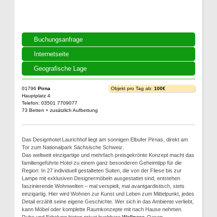
Buchungsanfrage
Internetseite
Geografische Lage
01796
Pirna
Objekt pro Tag ab:
100€
Hauptplatz 4
Telefon: 03501 7709077
73 Betten + zusätzlich Aufbettung
Das Designhotel Laurichhof liegt am sonnigen Elbufer Pirnas, direkt am
Tor zum Nationalpark Sächsische Schweiz.
Das weltweit einzigartige und mehrfach preisgekrönte Konzept macht das
familiengeführte Hotel zu einem ganz besonderen Geheimtipp für die
Region: In 27 individuell gestalteten Suiten, die von der Fliese bis zur
Lampe mit exklusiven Designermöbeln ausgestattet sind, entstehen
faszinierende Wohnwelten – mal verspielt, mal avantgardistisch, stets
einzigartig. Hier wird Wohnen zur Kunst und Leben zum Mittelpunkt, jedes
Detail erzählt seine eigene Geschichte. Wer sich in das Ambiente verliebt,
kann Möbel oder komplette Raumkonzepte mit nach Hause nehmen.