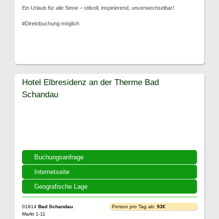
Ein Urlaub für alle Sinne – stilvoll, inspirierend, unverwechselbar!
#Direktbuchung möglich
Hotel Elbresidenz an der Therme Bad
Schandau
Buchungsanfrage
Internetseite
Geografische Lage
01814
Bad Schandau
Person pro Tag ab:
93€
Markt 1-11