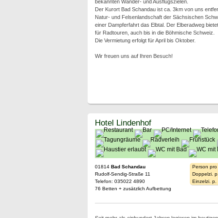
bekannten Wander- und Ausflugszielen.
Der Kurort Bad Schandau ist ca. 3km von uns entfer
Natur- und Felsenlandschaft der Sächsischen Schwei
einer Dampferfahrt das Elbtal. Der Elberadweg bietet
für Radtouren, auch bis in die Böhmische Schweiz.
Die Vermietung erfolgt für April bis Oktober.
Wir freuen uns auf Ihren Besuch!
Hotel Lindenhof
01814
Bad Schandau
Person pro
Rudolf-Sendig-Straße 11
Doppelzi. p
Telefon: 035022 4890
Einzelzi. p
76 Betten + zusätzlich Aufbettung