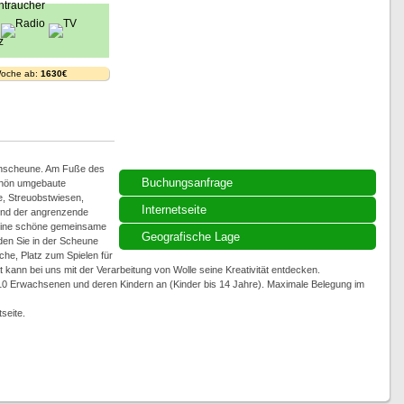
Woche ab:
1630€
ienscheune. Am Fuße des
Buchungsanfrage
chön umgebaute
, Streuobstwiesen,
Internetseite
z und der angrenzende
 eine schöne gemeinsame
Geografische Lage
en Sie in der Scheune
he, Platz zum Spielen für
t kann bei uns mit der Verarbeitung von Wolle seine Kreativität entdecken.
s 10 Erwachsenen und deren Kindern an (Kinder bis 14 Jahre). Maximale Belegung im
seite.