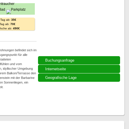
 Tag ab:
35€
 Tag ab:
70€
Woche ab:
490€
wohnungen befindet sich im
gangspunkt für alle
tatteten
Buchungsanfrage
lfühlen und vom
en, idyllischer Umgebung
Internetseite
Ihrem Balkon/Terrasse den
Geografische Lage
nstein mit der Barbarine
en Sonnenliegen, ein
it.