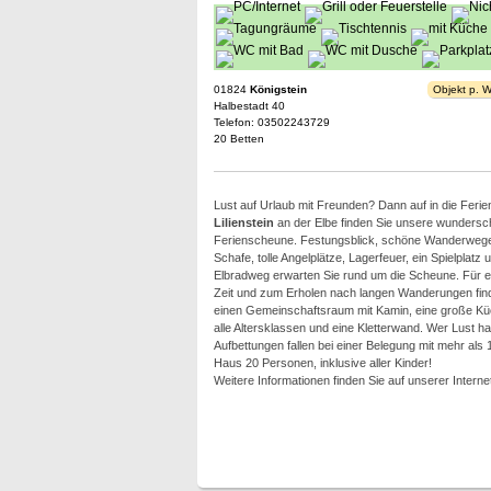
01824
Königstein
Objekt p. 
Halbestadt 40
Telefon: 03502243729
20 Betten
Lust auf Urlaub mit Freunden? Dann auf in die Fer
Lilienstein
an der Elbe finden Sie unsere wunders
Ferienscheune. Festungsblick, schöne Wanderwege
Schafe, tolle Angelplätze, Lagerfeuer, ein Spielplat
Elbradweg erwarten Sie rund um die Scheune. Für
Zeit und zum Erholen nach langen Wanderungen find
einen Gemeinschaftsraum mit Kamin, eine große Küc
alle Altersklassen und eine Kletterwand. Wer Lust ha
Aufbettungen fallen bei einer Belegung mit mehr al
Haus 20 Personen, inklusive aller Kinder!
Weitere Informationen finden Sie auf unserer Internet