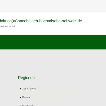
daktion(at)saechsisch-boehmische-schweiz.de
akt per e-mail
Regionen
Jetrichovice
Bielatal