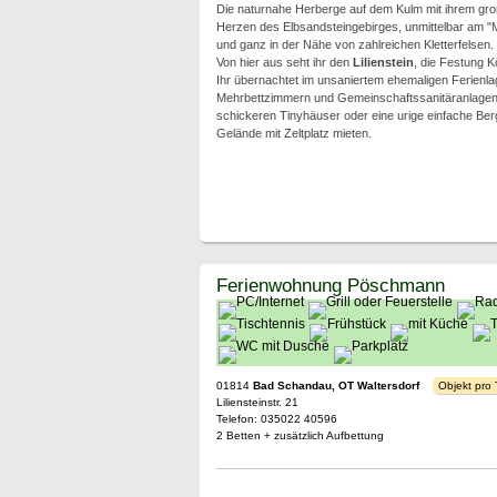
Die naturnahe Herberge auf dem Kulm mit ihrem gro
Herzen des Elbsandsteingebirges, unmittelbar am 
und ganz in der Nähe von zahlreichen Kletterfelsen.
Von hier aus seht ihr den
Lilienstein
, die Festung K
Ihr übernachtet im unsaniertem ehemaligen Ferien
Mehrbettzimmern und Gemeinschaftssanitäranlagen,
schickeren Tinyhäuser oder eine urige einfache Be
Gelände mit Zeltplatz mieten.
Ferienwohnung Pöschmann
01814
Bad Schandau, OT Waltersdorf
Objekt pro
Liliensteinstr. 21
Telefon: 035022 40596
2 Betten + zusätzlich Aufbettung