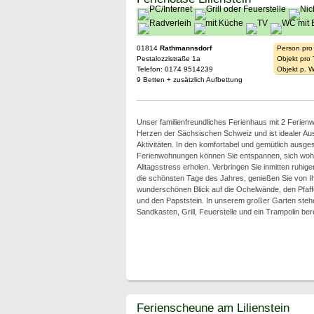
01814
Rathmannsdorf
Person pro
Pestalozzistraße 1a
Objekt pro
Telefon: 0174 9514239
Objekt p. 
9 Betten + zusätzlich Aufbettung
Unser familienfreundliches Ferienhaus mit 2 Ferien
Herzen der Sächsischen Schweiz und ist idealer Aus
Aktivitäten. In den komfortabel und gemütlich ausges
Ferienwohnungen können Sie entspannen, sich woh
Alltagsstress erholen. Verbringen Sie inmitten ruhig
die schönsten Tage des Jahres, genießen Sie von 
wunderschönen Blick auf die Ochelwände, den Pfaffe
und den Papststein. In unserem großer Garten steh
Sandkasten, Grill, Feuerstelle und ein Trampolin bere
Ferienscheune am Lilienstein