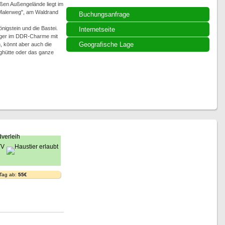
ßen Außengelände liegt im
"Malerweg", am Waldrand
Buchungsanfrage
önigstein und die Bastei.
Internetseite
lager im DDR-Charme mit
Geografische Lage
 könnt aber auch die
rghütte oder das ganze
 Tag ab:
55€