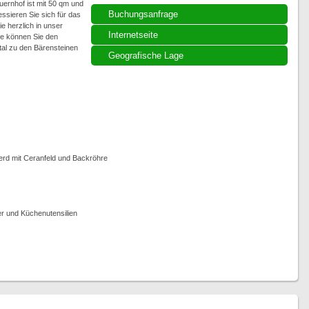
rnhof ist mit 50 qm und
Buchungsanfrage
ssieren Sie sich für das
e herzlich in unser
Internetseite
e können Sie den
tal zu den Bärensteinen
Geografische Lage
erd mit Ceranfeld und Backröhre
r und Küchenutensilien