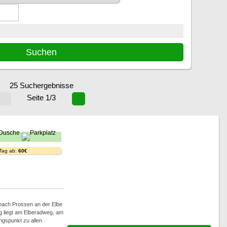
25 Suchergebnisse
Seite 1/3
 Tag ab:
60€
 nach Prossen an der Elbe
 liegt am Elberadweg, am
angspunkt zu allen