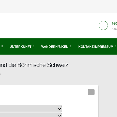
re
Kont
UNTERKUNFT
WANDERN/BIKEN
KONTAKT/IMPRESSUM
 und die Böhmische Schweiz
.