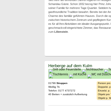
Seit mehr als einhundert Jahren logieren im heutigen
Schandau Gäste. Schon 1832 bezog hier Prinz Joh
seiner Familie für mehrere Tage Quartier. Seitdem ha
gastfreundliche Tradition bewahrt. Bereits bei der A
Charme des familiär geführten Hauses. Durch die op
zwischen historischem Zentrum und gepflegtem Kur
es für all Ihre Aktivitäten ein idealer Ausgangspunkt.
geschmackvoll eingerichtete Zimmer, das Restaurant 
zum
Lilienstein
.
Herberge auf dem Kulm
01796
Struppen
Person pro
Weißig 7b
Doppelzi. p
Telefon: 0177 4737272
Einzelzi. p
40 Betten + zusätzlich Aufbettung
Objekt pro
Objekt p. 