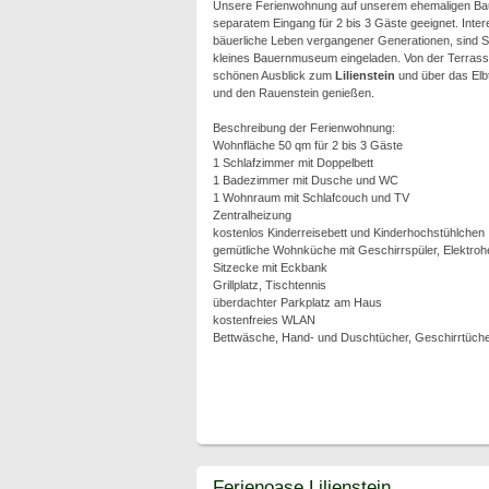
Unsere Ferienwohnung auf unserem ehemaligen Baue
separatem Eingang für 2 bis 3 Gäste geeignet. Intere
bäuerliche Leben vergangener Generationen, sind Si
kleines Bauernmuseum eingeladen. Von der Terrass
schönen Ausblick zum
Lilienstein
und über das Elb
und den Rauenstein genießen.
Beschreibung der Ferienwohnung:
Wohnfläche 50 qm für 2 bis 3 Gäste
1 Schlafzimmer mit Doppelbett
1 Badezimmer mit Dusche und WC
1 Wohnraum mit Schlafcouch und TV
Zentralheizung
kostenlos Kinderreisebett und Kinderhochstühlchen
gemütliche Wohnküche mit Geschirrspüler, Elektroh
Sitzecke mit Eckbank
Grillplatz, Tischtennis
überdachter Parkplatz am Haus
kostenfreies WLAN
Bettwäsche, Hand- und Duschtücher, Geschirrtüche
Ferienoase Lilienstein