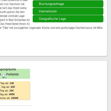
 Hotel Lindenhof in Bad
Buchungsanfrage
ann von Sachsen mit
t sich das Hotel seine
Internetseite
nkunft spüren Sie den
timale zentrale Lage
Geografische Lage
park in Bad Schandau ist
 Das Hotel bietet Ihnen 41
"Tilia" mit vorzüglicher regionaler Küche und eine großzügige Dachterrasse mit Blick
 Tag ab:
14€
. Tag ab:
32€
. Tag ab:
16€
 Tag ab:
450€
Woche ab:
3300€