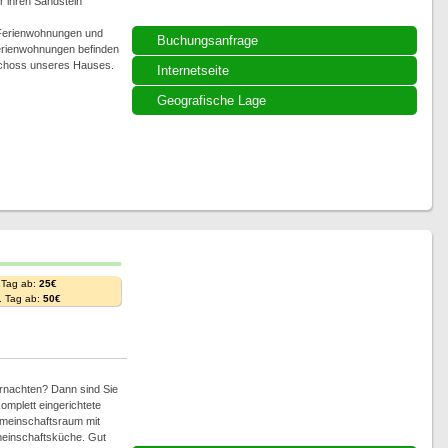
ür ihren Sandstein
 Ferienwohnungen und
Buchungsanfrage
Ferienwohnungen befinden
schoss unseres Hauses.
Internetseite
Geografische Lage
 Tag ab:
25€
. Tag ab:
50€
rnachten? Dann sind Sie
omplett eingerichtete
meinschaftsraum mit
einschaftsküche. Gut