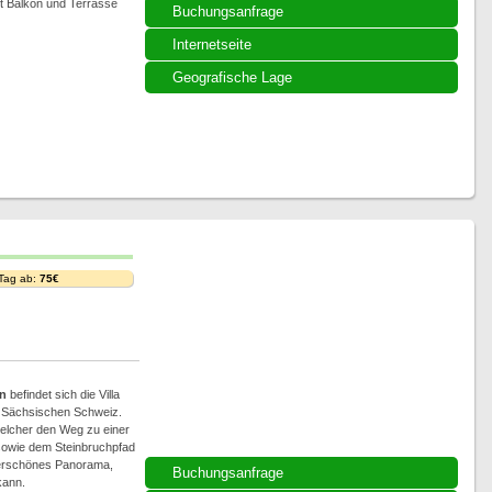
t Balkon und Terrasse
Buchungsanfrage
Internetseite
Geografische Lage
 Tag ab:
75€
n
befindet sich die Villa
er Sächsischen Schweiz.
welcher den Weg zu einer
sowie dem Steinbruchpfad
nderschönes Panorama,
Buchungsanfrage
kann.