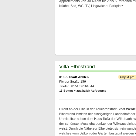
Appartements von 30-60 qm für 2 bis 5 Personen mi
Küche, Bad, WC, TV, Liegewiese, Parkplatz
Villa Elbestrand
01829
Stadt Wehlen
Objekt pro
Pirnaer Straße 156
Telefon: 0151 56164344
11 Betten + zusätzlich Aufbettung
Direkt an der Elbe in der Touristenstadt Stadt
Wehle
Elbestrand inmitten der einzigartigen Landschaft d
Unmittelbar neben dem Haus fließt der Wilkebach, 
der schönsten Aussichtspunkte, der Wilkeaussicht 
weist. Durch die Nähe zur Elbe bietet sich ein wu
welches vom Balkon oder Garten bestaunt werden 