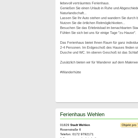
liebevoll verträumtes Ferienhaus.
Genießen Sie einen Urlaub in Ruhe und Abgeschieden
Naturlandschaft...
Lassen Sie Ihr Auto stehen und wandern Sie durch bi
Nutzen Sie die örtlichen Reitmöglichkeiten...
Besuchen Sie das Erlebnisbad im benachbarten Sta
Fühlen Sie sich bei uns für einige Tage "zu Hause".
Das Ferienhaus bietet Ihnen Raum für ganz individuell
2-4 Personen. Im Erdgeschoß des Hauses finden sie
Dusche und WC. Im oberen Geschoß ist das Schlafzim
Zusätzlich bieten wir für Wanderer auf dem Malerw
#Wanderhütte
Ferienhaus Wehlen
01829
Stadt Wehlen
Objekt pro
Rosenstraße 6
Telefon: 0172 9792171