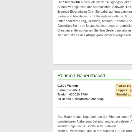
Die Stadt
Wehlen
dient als idealer Ausgangspunkt fü
Sehenswürdigkeiten der Sächsischen Schweiz. Der 
liegende Elberadweg führt Sie dabei auf entspannt
Zielen und Abenteuern im Elbsandsteingebirge. Gut z
unter anderem Prag, Dresden, Meißen, Radebeul od
Genießen Sie Ihren Urlaub in einer unserer gemütlic
Dresden entfernt können Sie Ihre Seele baumeln la
sich der Stress des Alltags ganz einfach vergessen.
Pension Bauernhäus'l
01829
Wehlen
Person pro
Bahnhofstraße 4
Doppelzi. p
Telefon: 035020 7790
Einzelzi. p
20 Betten + zusätzlich Aufbettung
Das Bauernhäusl liegt direkt an der Elbe, an einem
unmittelbarer Nähe zum Bahnhof und ist ein idealer
Wanderungen in die Sächsische Schweiz.
Nicht zu vergessen, das in drei Minuten zu Fuß err