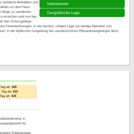
r sämtliche Aktivitäten und
Internetseite
direkt vor dem Haus
em Wege zu sämtlichen
Geografische Lage
u erreichen sind von hier
er das Osterzgebirge.
hen Ferienwohnungen. In der herrlich, ruhigen Lage nur wenige Kilometer von
ssen. In der idyllischen Umgebung des wunderschönen Elbsandsteingebirges lässt
 Tag ab:
32€
. Tag ab:
41€
. Tag ab:
32€
 Radwanderweg, in
 Ausgangspunkt für
eichbare Erlebnissbad.