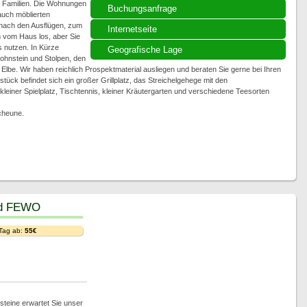
e Familien. Die Wohnungen
Buchungsanfrage
auch möblierten
nach den Ausflügen, zum
Internetseite
vom Haus los, aber Sie
 nutzen. In Kürze
Geografische Lage
Hohnstein und Stolpen, den
Elbe. Wir haben reichlich Prospektmaterial ausliegen und beraten Sie gerne bei Ihren
ck befindet sich ein großer Grillplatz, das Streichelgehege mit den
einer Spielplatz, Tischtennis, kleiner Kräutergarten und verschiedene Teesorten
cheune.
nd FEWO
 Tag ab:
55€
steine erwartet Sie unser