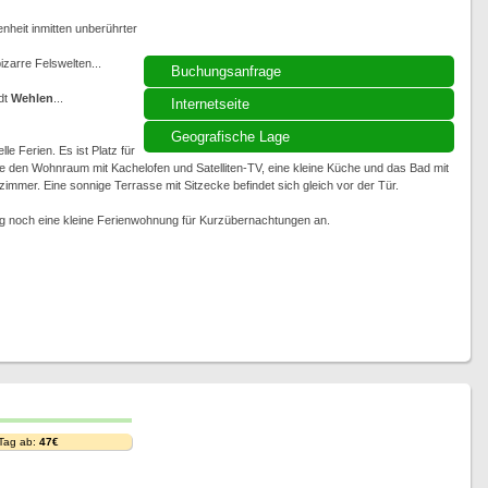
heit inmitten unberührter
zarre Felswelten...
Buchungsanfrage
dt
Wehlen
...
Internetseite
Geografische Lage
e Ferien. Es ist Platz für
 den Wohnraum mit Kachelofen und Satelliten-TV, eine kleine Küche und das Bad mit
mer. Eine sonnige Terrasse mit Sitzecke befindet sich gleich vor der Tür.
eg noch eine kleine Ferienwohnung für Kurzübernachtungen an.
 Tag ab:
47€