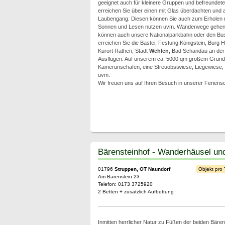
geeignet auch für kleinere Gruppen und befreundet
erreichen Sie über einen mit Glas überdachten und 
Laubengang. Diesen können Sie auch zum Erholen 
Sonnen und Lesen nutzen uvm. Wanderwege gehen 
können auch unsere Nationalparkbahn oder den Bus
erreichen Sie die Bastei, Festung Königstein, Burg 
Kurort Rathen, Stadt
Wehlen
, Bad Schandau an der 
Ausflügen. Auf unserem ca. 5000 qm großem Grundstü
Kamerunschafen, eine Streuobstwiese, Liegewiese, kl
uvm.
Wir freuen uns auf Ihren Besuch in unserer Feriens
Bärensteinhof - Wanderhäusel u
01796
Struppen, OT Naundorf
Objekt pro
Am Bärenstein 23
Telefon: 0173 3725920
2 Betten + zusätzlich Aufbettung
Inmitten herrlicher Natur zu Füßen der beiden Bären