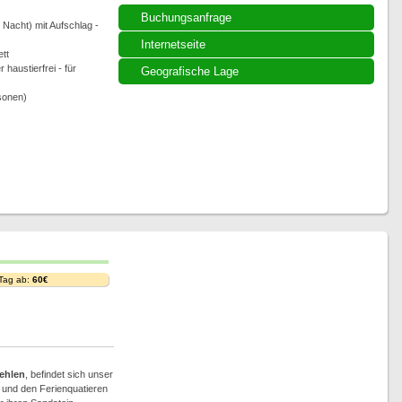
Buchungsanfrage
Nacht) mit Aufschlag -
Internetseite
ett
haustierfrei - für
Geografische Lage
rsonen)
 Tag ab:
60€
ehlen
, befindet sich unser
e und den Ferienquatieren