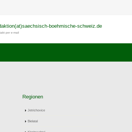
daktion(at)saechsisch-boehmische-schweiz.de
akt per e-mail
Regionen
Jetrichovice
Bielatal