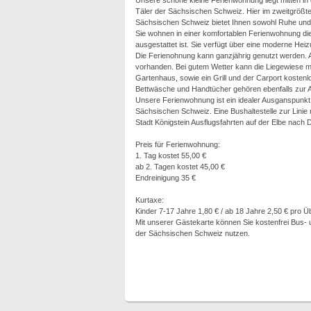
Unsere schöne kleine Ferienwohnung liegt mitten in
Täler der Sächsischen Schweiz. Hier im zweitgrößten
Sächsischen Schweiz bietet Ihnen sowohl Ruhe un
Sie wohnen in einer komfortablen Ferienwohnung di
ausgestattet ist. Sie verfügt über eine moderne H
Die Ferienohnung kann ganzjährig genutzt werden. A
vorhanden. Bei gutem Wetter kann die Liegewiese mi
Gartenhaus, sowie ein Grill und der Carport kostenl
Bettwäsche und Handtücher gehören ebenfalls zur A
Unsere Ferienwohnung ist ein idealer Ausganspunkt
Sächsischen Schweiz. Eine Bushaltestelle zur Linie 
Stadt Königstein Ausflugsfahrten auf der Elbe nach
Preis für Ferienwohnung:
1. Tag kostet 55,00 €
ab 2. Tagen kostet 45,00 €
Endreinigung 35 €
Kurtaxe:
Kinder 7-17 Jahre 1,80 € / ab 18 Jahre 2,50 € pro 
Mit unserer Gästekarte können Sie kostenfrei Bus- u
der Sächsischen Schweiz nutzen.