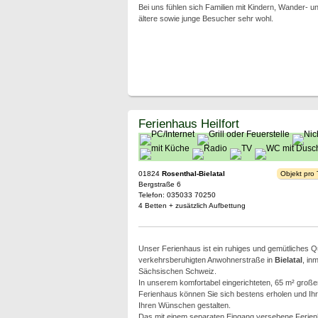
Bei uns fühlen sich Familien mit Kindern, Wander- un
ältere sowie junge Besucher sehr wohl.
Ferienhaus Heilfort
01824
Rosenthal-Bielatal
Objekt pro
Bergstraße 6
Telefon: 035033 70250
4 Betten + zusätzlich Aufbettung
Unser Ferienhaus ist ein ruhiges und gemütliches Qua
verkehrsberuhigten Anwohnerstraße in
Bielatal
, in
Sächsischen Schweiz.
In unserem komfortabel eingerichteten, 65 m² große
Ferienhaus können Sie sich bestens erholen und Ih
Ihren Wünschen gestalten.
Das mit einem separaten Eingang versehene Ferienha