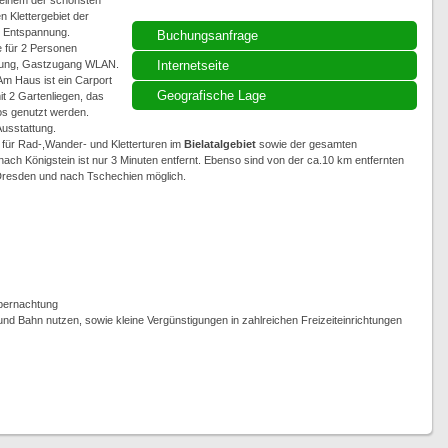
 einem der schönsten
 Klettergebiet der
d Entspannung.
Buchungsanfrage
e für 2 Personen
eizung, Gastzugang WLAN.
Internetseite
m Haus ist ein Carport
Geografische Lage
t 2 Gartenliegen, das
os genutzt werden.
usstattung.
 für Rad-,Wander- und Kletterturen im
Bielatalgebiet
sowie der gesamten
nach Königstein ist nur 3 Minuten entfernt. Ebenso sind von der ca.10 km entfernten
 Dresden und nach Tschechien möglich.
Übernachtung
nd Bahn nutzen, sowie kleine Vergünstigungen in zahlreichen Freizeiteinrichtungen