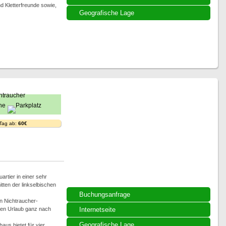
d Kletterfreunde sowie,
Geografische Lage
 Tag ab:
60€
rtier in einer sehr
mitten der linkselbischen
Buchungsanfrage
n Nichtraucher-
ren Urlaub ganz nach
Internetseite
Geografische Lage
us bietet für vier