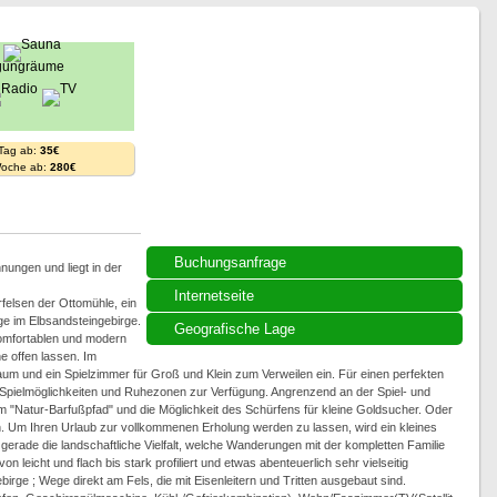
 Tag ab:
35€
Woche ab:
280€
Buchungsanfrage
nungen und liegt in der
Internetseite
rfelsen der Ottomühle, ein
e im Elbsandsteingebirge.
Geografische Lage
komfortablen und modern
 offen lassen. Im
um und ein Spielzimmer für Groß und Klein zum Verweilen ein. Für einen perfekten
 Spielmöglichkeiten und Ruhezonen zur Verfügung. Angrenzend an der Spiel- und
em "Natur-Barfußpfad" und die Möglichkeit des Schürfens für kleine Goldsucher. Oder
 Um Ihren Urlaub zur vollkommenen Erholung werden zu lassen, wird ein kleines
gerade die landschaftliche Vielfalt, welche Wanderungen mit der kompletten Familie
 leicht und flach bis stark profiliert und etwas abenteuerlich sehr vielseitig
irge ; Wege direkt am Fels, die mit Eisenleitern und Tritten ausgebaut sind.