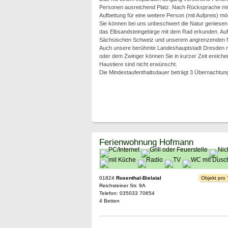
Personen ausreichend Platz. Nach Rücksprache mit 
Aufbettung für eine weitere Person (mit Aufpreis) mög
Sie können bei uns unbeschwert die Natur geniesen
das Elbsandsteingebirge mit dem Rad erkunden. Auf
Sächsischen Schweiz und unserem angrenzenden Na
Auch unsere berühmte Landeshauptstadt Dresden mit 
oder dem Zwinger können Sie in kurzer Zeit ereiche
Haustiere sind nicht erwünscht.
Die Mindestaufenthaltsdauer beträgt 3 Übernachtun
Ferienwohnung Hofmann
01824
Rosenthal-Bielatal
Objekt pro
Reichsteiner Str. 9A
Telefon: 035033 70654
4 Betten