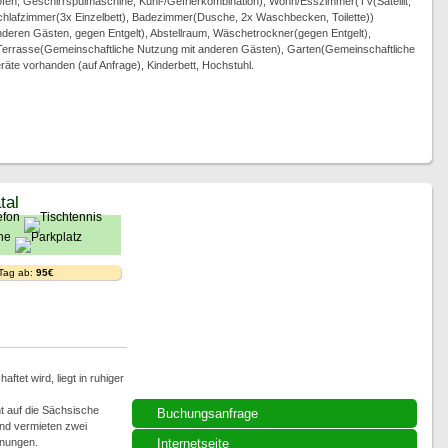
ofen, Geschirrspülmaschine, Kühl-/Gefrierkombination), Wohn/Esszimmer(TV(Satellit,
 Schlafzimmer(3x Einzelbett), Badezimmer(Dusche, 2x Waschbecken, Toilette))
deren Gästen, gegen Entgelt), Abstellraum, Wäschetrockner(gegen Entgelt),
Terrasse(Gemeinschaftliche Nutzung mit anderen Gästen), Garten(Gemeinschaftliche
äte vorhanden (auf Anfrage), Kinderbett, Hochstuhl.
tal
 Tag ab:
95€
tet wird, liegt in ruhiger
t auf die Sächsische
Buchungsanfrage
und vermieten zwei
hnungen.
Internetseite