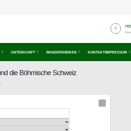
re
Kont
UNTERKUNFT
WANDERN/BIKEN
KONTAKT/IMPRESSUM
 und die Böhmische Schweiz
.