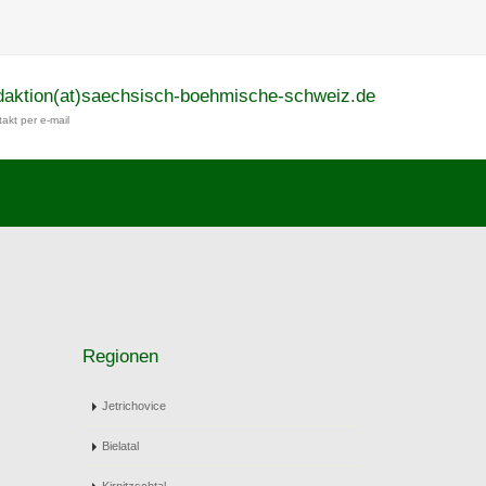
daktion(at)saechsisch-boehmische-schweiz.de
akt per e-mail
Regionen
Jetrichovice
Bielatal