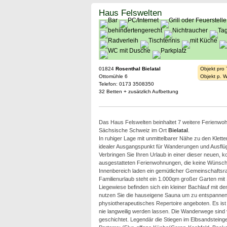
Haus Felswelten
01824
Rosenthal Bielatal
Objekt pro
Ottomühle 6
Objekt p. 
Telefon: 0173 3508350
32 Betten + zusätzlich Aufbettung
Das Haus Felswelten beinhaltet 7 weitere Ferienwoh
Sächsische Schweiz im Ort
Bielatal
.
In ruhiger Lage mit unmittelbarer Nähe zu den Klette
idealer Ausgangspunkt für Wanderungen und Ausflüg
Verbringen Sie Ihren Urlaub in einer dieser neuen, 
ausgestatteten Ferienwohnungen, die keine Wünsche
Innenbereich laden ein gemütlicher Gemeinschaftsra
Familienurlaub steht ein 1.000qm großer Garten mit
Liegewiese befinden sich ein kleiner Bachlauf mit d
nutzen Sie die hauseigene Sauna um zu entspannen.
physiotherapeutisches Repertoire angeboten. Es ist 
nie langweilig werden lassen. Die Wanderwege sind von
geschichtet. Legendär die Stiegen im Elbsandsteingeb