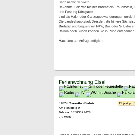
Sächsische Schweiz.
Bekannte Ziele wie Kleiner Bärenstein, Rauenstein, 
und Festung Königstein
sind als Halb- oder Ganztageswanderungen erreichb
Die Landeshauptstadt Dresden, die hintere Sächsi
Bielatal
sind bequem mit PKW, Bus oder S- Bahn er
Balkon nach Süden können Sie in Ruhe entspannen
Haustiere auf Anfrage möglich.
Ferienwohnung Elsel
01824
Rosenthal-Bielatal
Objekt pro
Am Poststeig 9
Telefon: 03503371426
2 Betten