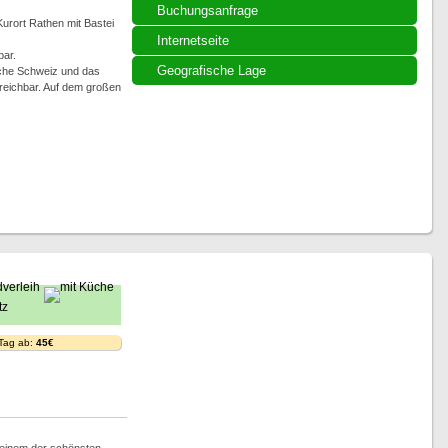
Buchungsanfrage
Kurort Rathen mit Bastei
Internetseite
ar.
Geografische Lage
sche Schweiz und das
reichbar. Auf dem großen
.
 Tag ab:
45€