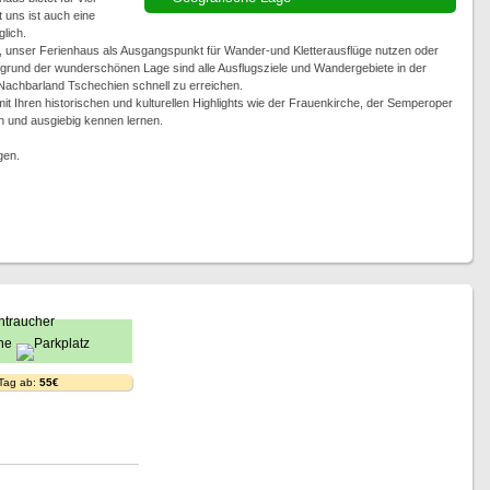
uns ist auch eine
lich.
, unser Ferienhaus als Ausgangspunkt für Wander-und Kletterausflüge nutzen oder
grund der wunderschönen Lage sind alle Ausflugsziele und Wandergebiete in der
chbarland Tschechien schnell zu erreichen.
Ihren historischen und kulturellen Highlights wie der Frauenkirche, der Semperoper
n und ausgiebig kennen lernen.
gen.
 Tag ab:
55€