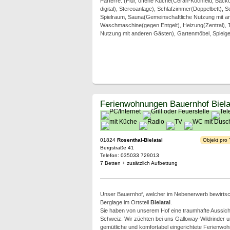
Parterre: (Flur, offene Küche(Ceran-Kochfeld, Back
digital), Stereoanlage), Schlafzimmer(Doppelbett),
Spielraum, Sauna(Gemeinschaftliche Nutzung mit an
Waschmaschine(gegen Entgelt), Heizung(Zentral), 
Nutzung mit anderen Gästen), Gartenmöbel, Spielger
Ferienwohnungen Bauernhof Biela
01824
Rosenthal-Bielatal
Objekt pro
Bergstraße 41
Telefon: 035033 729013
7 Betten + zusätzlich Aufbettung
Unser Bauernhof, welcher im Nebenerwerb bewirtschaf
Berglage im Ortsteil
Bielatal
.
Sie haben von unserem Hof eine traumhafte Aussich
Schweiz. Wir züchten bei uns Galloway-Wildrinder 
gemütliche und komfortabel eingerichtete Ferienwo