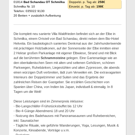
01814
Bad Schandau OT Schmilka
Doppelzi. p. Tag ab:
258€
Schmilka Nr. 10
Einzelzi. p. Tag ab:
198€
Telefon: 035022 9130
20 Betten + zusätzlich Aufbettung
Die komplett neu sanierte Villa Waldfrieden befindet sich an der Elbe in
Schmilka, einem Ortsteil von Bad Schandau, direkt neben dem Bio-Hotel
Helvetia. Ein baubiologisch saniertes Denkmal aus der Jahrhundertwende
mit prächtigen Holzbalkonen, auf der Sonnenseite der Elbe inmitten einer
2 Hektar großen Parkanlage mit eigener Elbwiese, Strand und mit Blick
auf die berühmten
Schrammsteine
gelegen. Eine Gartenanlage wie an
den oberitalienischen Seen mit alten und seltenen Gehölzen, schönen
Parkwegen, Ruhebänken, Liegestühlen und alten Zypressen, die abends
einen würzigen Duft verbreiten, lädt zum Verweilen ein. Die extravaganten
Interieurs der Doppelzimmer und Suiten sind das Ergebnis der
zahlreichen Reisen der Gastgeber. Sie erzählen Geschichten von
Spanien über China, von Indien bis Japan, individuell & einmalig. In 8
Tagen um die Welt!
Diese Leistungen sind im Zimmerpreis inklusive:
- Bio-Langschläfer-Frühstücksbuffet bis 12 Uhr
- Bio-4-Gänge-Abendmenü 18 und 20 Uhr
- Nutzung des Badehauses mit Panoramasaunen und Ruhebereichen,
inkl. Saunatücher
- Tägliche Rituale, wie geführte Wanderungen, Yoga, Lesungen, Musik &
Konzerte, Kinoabende, Vorträge u.v.m.