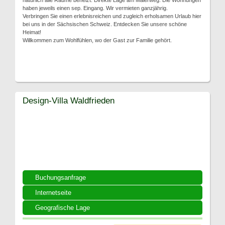
natürlich alle Räume beheizt. Direkte Lage am Malerweg. Die Wohnungen
haben jeweils einen sep. Eingang. Wir vermieten ganzjährig.
Verbringen Sie einen erlebnisreichen und zugleich erholsamen Urlaub hier
bei uns in der Sächsischen Schweiz. Entdecken Sie unsere schöne
Heimat!
Willkommen zum Wohlfühlen, wo der Gast zur Familie gehört.
Design-Villa Waldfrieden
Buchungsanfrage
Internetseite
Geografische Lage