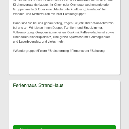
Sie suchen ein Haus für Ihre Gemeinde- oder Konfirmandenfreizeit, Ihre
Kirchenvorstandsklausur, Ihr Chor- oder Orchesterwochenende oder
Gruppenausflug? Oder eine Urlaubsunterkunft, ein „Basislager“ für
Wander- und Klettertouren mit Ihrer Familiengruppe?
Dann sind Sie bei uns genau richtig, fragen Sie jetzt Ihren Wunschtermin
bei uns an! Wir bieten Ihnen Doppel, Familien- und Einzelzimmer,
Vollversorgung, Gruppenräume, einen Kiosk mit Kaffeevollautomat sowie
einen tollen Kinderspielplatz, eine große Spielwiese mit Grillmöglichkeit
und Lagerfeuerplatz und vieles mehr.
#Wandergruppe #Feiern #Brainstorming #Firmenevent #Schulung
Ferienhaus StrandHaus