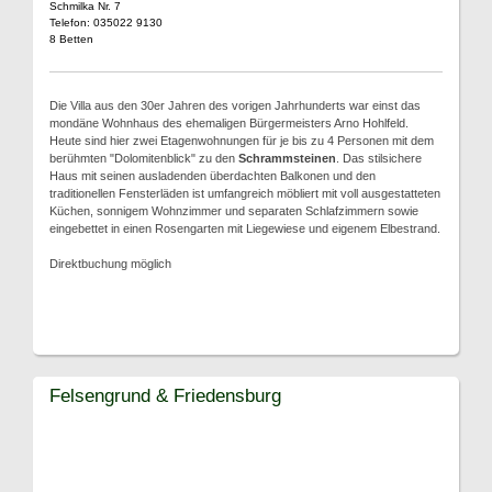
Schmilka Nr. 7
Telefon: 035022 9130
8 Betten
Die Villa aus den 30er Jahren des vorigen Jahrhunderts war einst das
mondäne Wohnhaus des ehemaligen Bürgermeisters Arno Hohlfeld.
Heute sind hier zwei Etagenwohnungen für je bis zu 4 Personen mit dem
berühmten "Dolomitenblick" zu den
Schrammsteinen
. Das stilsichere
Haus mit seinen ausladenden überdachten Balkonen und den
traditionellen Fensterläden ist umfangreich möbliert mit voll ausgestatteten
Küchen, sonnigem Wohnzimmer und separaten Schlafzimmern sowie
eingebettet in einen Rosengarten mit Liegewiese und eigenem Elbestrand.
Direktbuchung möglich
Felsengrund & Friedensburg