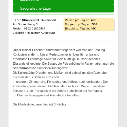
Geografische Lage
01796
Struppen OT Thürmsdorf
Person pro Tag ab:
40€
Am Sonnenhang 3
Doppelzi. p. Tag ab:
50€
Telefon: 0152-51856567
Einzelzi. p. Tag ab:
40€
2 Betten + zusätzlich Aufbettung
Unser kleiner Ferienort Thürmsdorf liegt nicht weit von der Festung
Königstein entfernt. Unser Ferienzimmer ist ideal für ruhige und
erholsame Ferientage sowie für viele Ausflüge in unser schönes
Elbsandsteingebirge. Die Bastei, die Felsenbühne in Rahten aber auch die
Schrammsteine
sind einen Ausflug wert.
Die Kulturstädte Dresden und Meißen sind schnell mit dem Auto, aber
auch mit der S-Bahn zu erreichen.
In unserem Zimmer sind Fernseher und Kühlschrank vorhanden. Der
Zubereitung einer kleinen Mahlzeit steht nichts im Wege. Eine kleine
Terrasse, zum Frühstück in der Sonne steht ihnen zur Verfügung.
Im Übernachtungspreis ist Frühstück inbegriffen.
Die Mindestmietdauer beträgt 3 Nächte.