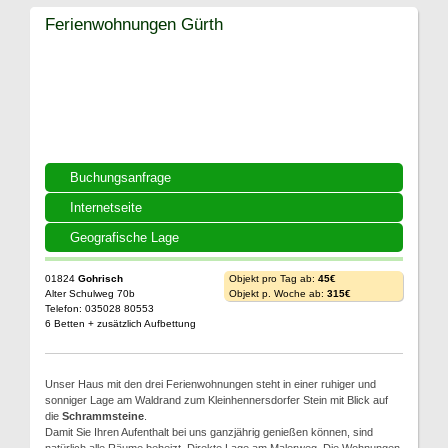
Ferienwohnungen Gürth
Buchungsanfrage
Internetseite
Geografische Lage
01824
Gohrisch
Objekt pro Tag ab:
45€
Alter Schulweg 70b
Objekt p. Woche ab:
315€
Telefon: 035028 80553
6 Betten + zusätzlich Aufbettung
Unser Haus mit den drei Ferienwohnungen steht in einer ruhiger und
sonniger Lage am Waldrand zum Kleinhennersdorfer Stein mit Blick auf
die
Schrammsteine
.
Damit Sie Ihren Aufenthalt bei uns ganzjährig genießen können, sind