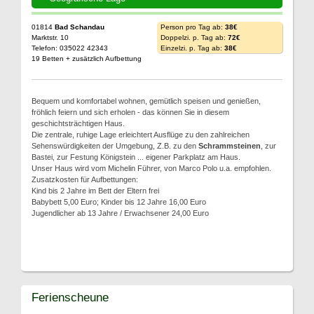
01814
Bad Schandau
Person pro Tag ab:
38€
Marktstr. 10
Doppelzi. p. Tag ab:
72€
Telefon: 035022 42343
Einzelzi. p. Tag ab:
38€
19 Betten + zusätzlich Aufbettung
Bequem und komfortabel wohnen, gemütlich speisen und genießen,
fröhlich feiern und sich erholen - das können Sie in diesem
geschichtsträchtigen Haus.
Die zentrale, ruhige Lage erleichtert Ausflüge zu den zahlreichen
Sehenswürdigkeiten der Umgebung, Z.B. zu den
Schrammsteinen
, zur
Bastei, zur Festung Königstein ... eigener Parkplatz am Haus.
Unser Haus wird vom Michelin Führer, von Marco Polo u.a. empfohlen.
Zusatzkosten für Aufbettungen:
Kind bis 2 Jahre im Bett der Eltern frei
Babybett 5,00 Euro; Kinder bis 12 Jahre 16,00 Euro
Jugendlicher ab 13 Jahre / Erwachsener 24,00 Euro
Ferienscheune