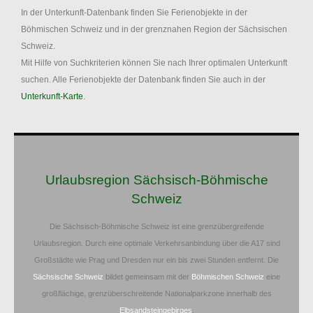
In der Unterkunft-Datenbank finden Sie Ferienobjekte in der
Böhmischen Schweiz und in der grenznahen Region der Sächsischen
Schweiz.
Mit Hilfe von Suchkriterien können Sie nach Ihrer optimalen Unterkunft
suchen. Alle Ferienobjekte der Datenbank finden Sie auch in der
Unterkunft-Karte
.
Urlaubsregion Sächsisch-Böhmische
Schweiz
Die Sächsisch-Böhmische Schweiz ist eine grenzübergreifende
Urlaubsregion. Durch eine optimale Verkehrsanbindung über die A17 sind
Großstädte wie Prag und Dresden nur ein bis zwei Stunden entfernt. Die
Sächsische Schweiz
bildet gemeinsam mit der
Böhmischen Schweiz
eine
großflächige, grenzüberschreitende Nationalparkzone innerhalb des
Elbsandsteingebirges
.