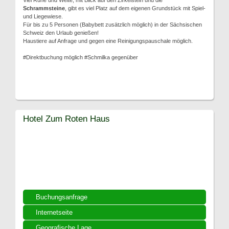
Viel Ruhe und Weite, mit Blick auf den Zirkelstein und die
Schrammsteine
, gibt es viel Platz auf dem eigenen Grundstück mit Spiel-
und Liegewiese.
Für bis zu 5 Personen (Babybett zusätzlich möglich) in der Sächsischen
Schweiz den Urlaub genießen!
Haustiere auf Anfrage und gegen eine Reinigungspauschale möglich.
#Direktbuchung möglich #Schmilka gegenüber
Hotel Zum Roten Haus
Buchungsanfrage
Internetseite
Geografische Lage