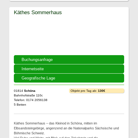
Käthes Sommerhaus
Buchungsanfrage
Internetseite
Geografische Lage
01814
Schöna
Objekt pro Tag ab:
130€
Bahnhofstraße 110c
Telefon: 0174 2056138
5 Betten
Käthes Sommerhaus – das Kleinod in Schöna, mitten im
Elbsandsteingebirge, angenzend an die Nationalparks Sächsische und
Böhmische Schweiz.