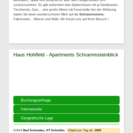
Aktivitäten, Spiele und Gespräche, aber auch Möglichkeiten sich
zurückzuziehen. Es gibt außerdem eine Spielscheune mit gr.Sandkasten,
Tischtennis, Dart,... eine große Wiese mit Feuerstelle.Von der Wohnung
haben Sie einen wunderschönen Blick auf die
Schrammsteine
,
Falkenstein... Wiesen und Wald. Wir freuen uns auf Ihren Besuch !
Haus Hohlfeld - Apartments Schrammsteinblick
Buchungsanfrage
Internetseite
Geografische Lage
01814
Bad Schandau, OT Schmilka
Objekt pro Tag ab:
160€