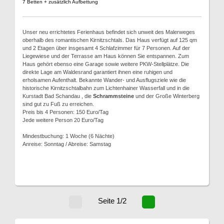
7 Betten + zusätzlich Aufbettung
Unser neu errichtetes Ferienhaus befindet sich unweit des Malerweges
oberhalb des romantischen Kirnitzschtals. Das Haus verfügt auf 125 qm
und 2 Etagen über insgesamt 4 Schlafzimmer für 7 Personen. Auf der
Liegewiese und der Terrasse am Haus können Sie entspannen. Zum
Haus gehört ebenso eine Garage sowie weitere PKW-Stellplätze. Die
direkte Lage am Waldesrand garantiert ihnen eine ruhigen und
erholsamen Aufenthalt. Bekannte Wander- und Ausflugsziele wie die
historische Kirnitzschtalbahn zum Lichtenhainer Wasserfall und in die
Kurstadt Bad Schandau , die
Schrammsteine
und der Große Winterberg
sind gut zu Fuß zu erreichen.
Preis bis 4 Personen: 150 Euro/Tag
Jede weitere Person 20 Euro/Tag
Mindestbuchung: 1 Woche (6 Nächte)
Anreise: Sonntag / Abreise: Samstag
Seite 1/2