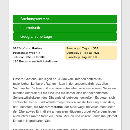
Buchungsanfrage
Internetseite
Geografische Lage
01824
Kurort Rathen
Person pro Tag ab:
30€
Pötzschaer Weg 4-7
Doppelzi. p. Tag ab:
52€
Telefon: 035021 99930
Einzelzi. p. Tag ab:
30€
130 Betten + zusätzlich Aufbettung
Unsere Gästehäuser liegen ca. 35 km von Dresden entfernt im
malerischen Luftkurort Rathen mitten in der landschaftlich reizvollen
Sächsischen Schweiz. Von unseren Gästehäusern aus können Sie einen
direkten Ausblick auf die Elbe und die Bastei, eine der bekanntesten
Sehenswürdigkeiten des Elbsandsteingebirges, genießen. Es bieten sich
zahlreiche Kletter- und Wandermöglichkeiten wie die Festung Königstein,
der Lilienstein, die
Schrammsteine
, der Malerweg und vieles mehr. Auch
der Elberadweg führt direkt an unseren Häusern vorbei. Außerdem liegen
auch interessante Städte wie Pirna, Meißen und unsere Landeshauptstadt
Dresden in greifbarer Nähe.