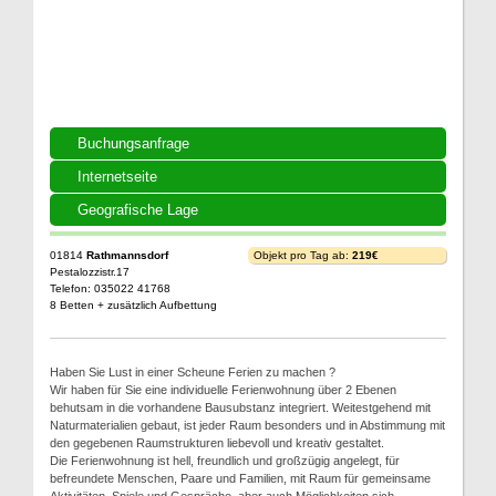
Buchungsanfrage
Internetseite
Geografische Lage
01814
Rathmannsdorf
Objekt pro Tag ab:
219€
Pestalozzistr.17
Telefon: 035022 41768
8 Betten + zusätzlich Aufbettung
Haben Sie Lust in einer Scheune Ferien zu machen ?
Wir haben für Sie eine individuelle Ferienwohnung über 2 Ebenen
behutsam in die vorhandene Bausubstanz integriert. Weitestgehend mit
Naturmaterialien gebaut, ist jeder Raum besonders und in Abstimmung mit
den gegebenen Raumstrukturen liebevoll und kreativ gestaltet.
Die Ferienwohnung ist hell, freundlich und großzügig angelegt, für
befreundete Menschen, Paare und Familien, mit Raum für gemeinsame