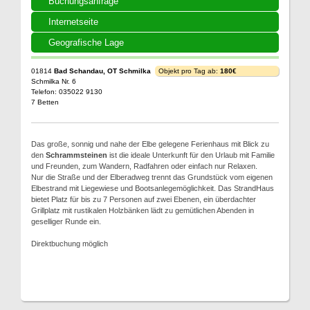
Buchungsanfrage
Internetseite
Geografische Lage
01814
Bad Schandau, OT Schmilka
Objekt pro Tag ab:
180€
Schmilka Nr. 6
Telefon: 035022 9130
7 Betten
Das große, sonnig und nahe der Elbe gelegene Ferienhaus mit Blick zu
den
Schrammsteinen
ist die ideale Unterkunft für den Urlaub mit Familie
und Freunden, zum Wandern, Radfahren oder einfach nur Relaxen.
Nur die Straße und der Elberadweg trennt das Grundstück vom eigenen
Elbestrand mit Liegewiese und Bootsanlegemöglichkeit. Das StrandHaus
bietet Platz für bis zu 7 Personen auf zwei Ebenen, ein überdachter
Grillplatz mit rustikalen Holzbänken lädt zu gemütlichen Abenden in
geselliger Runde ein.
Direktbuchung möglich